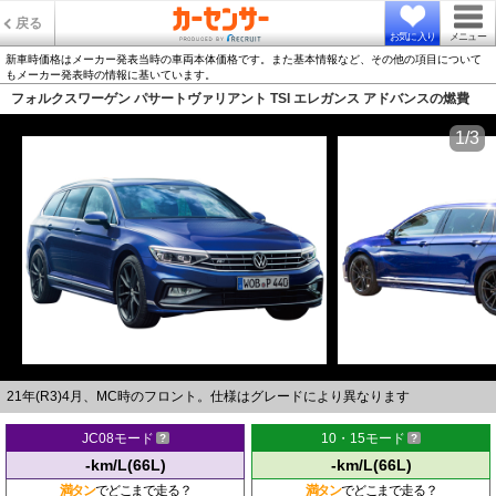
戻る
お気に入り
メニュー
新車時価格はメーカー発表当時の車両本体価格です。また基本情報など、その他の項目について
もメーカー発表時の情報に基いています。
フォルクスワーゲン パサートヴァリアント TSI エレガンス アドバンスの燃費
1/3
21年(R3)4月、MC時のフロント。仕様はグレードにより異なります
JC08モード
10・15モード
-km/L(66L)
-km/L(66L)
満タン
でどこまで走る？
満タン
でどこまで走る？