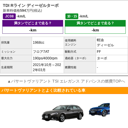
TDI Rライン ディーゼルターボ
新車時価格
594
万円(税込)
JC08
-km/L
10・15
-km/L
満タンでどこまで走る？
満タンでどこまで走る？
-km
-km
軽油
使用燃料
1968cc
排気量
エンジン
ディーゼル
フロア7AT
FF
ミッション
駆動方式
190ps/4000rpm
ターボ
最大出力
過給器（ターボ）
2021年10月～202
-
生産期間
燃費性能
2年03月
▲パサートヴァリアント TSI エレガンス アドバンスの燃費TOPへ
パサートヴァリアントとよく比較されている車