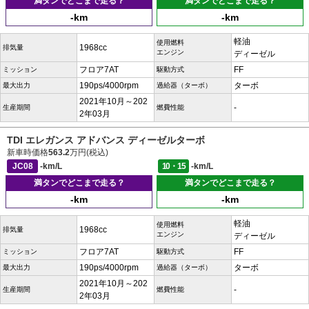
満タンでどこまで走る？
満タンでどこまで走る？
-km
-km
軽油
使用燃料
1968cc
排気量
エンジン
ディーゼル
フロア7AT
FF
ミッション
駆動方式
190ps/4000rpm
ターボ
最大出力
過給器（ターボ）
2021年10月～202
-
生産期間
燃費性能
2年03月
TDI エレガンス アドバンス ディーゼルターボ
新車時価格
563.2
万円(税込)
JC08
-km/L
10・15
-km/L
満タンでどこまで走る？
満タンでどこまで走る？
-km
-km
軽油
使用燃料
1968cc
排気量
エンジン
ディーゼル
フロア7AT
FF
ミッション
駆動方式
190ps/4000rpm
ターボ
最大出力
過給器（ターボ）
2021年10月～202
-
生産期間
燃費性能
2年03月