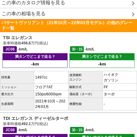
この車のカタログ情報を見る
この車の相場を見る
パサートヴァリアント（21年10月～22年03月モデル）の他のグレー
ド一覧
TSI エレガンス
新車時価格
456.6
万円(税込)
JC08
-km/L
10・15
-km/L
満タンでどこまで走る？
満タンでどこまで走る？
-km
-km
ハイオク
使用燃料
1497cc
排気量
エンジン
ガソリン
フロア7AT
FF
ミッション
駆動方式
150ps/6000rpm
ターボ
最大出力
過給器（ターボ）
2021年10月～202
-
生産期間
燃費性能
2年03月
TDI エレガンス ディーゼルターボ
新車時価格
492.1
万円(税込)
JC08
-km/L
10・15
-km/L