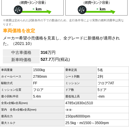
（燃費×タンク容量）
（燃費×タンク容量）
-
-
km
km
※燃費は定められた試験条件の下での数値のため、走行条件等により実際の燃料消費率は異な
ります。
車両価格を改定
メーカー希望小売価格を見直し、全グレードに新価格が適用され
た。（2021.10）
中古車価格
316
万円
527.7
万円(税込)
新車時価格
1500kg
5名
車両重量
乗車定員
2790mm
2列
ホイールベース
シート列数
FF
フロア7AT
駆動方式
ミッション
フロア
5ドア
ミッション位置
ドア数
5.4m
-mm
最小回転半径
最低地上高
4785x1830x1510
全長x全幅x全高(mm)
-x-x-
室内 全長x全幅x全高(mm)
150ps/6000rpm
最高出力
25.5kg・m/1500～3500rpm
最大トルク