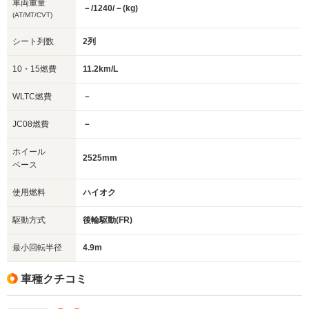
車両重量
－/1240/－(kg)
(AT/MT/CVT)
シート列数
2列
10・15燃費
11.2km/L
WLTC燃費
－
JC08燃費
－
ホイール
2525mm
ベース
使用燃料
ハイオク
駆動方式
後輪駆動(FR)
最小回転半径
4.9m
車種クチコミ