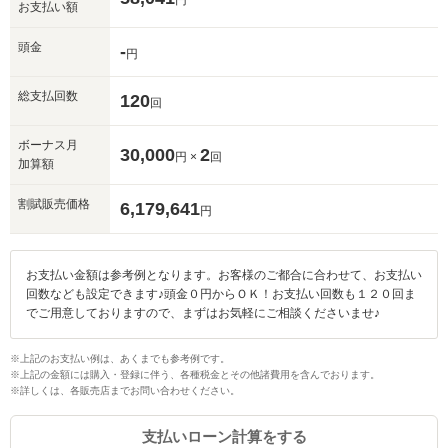
円
お支払い額
頭金
-
円
総支払回数
120
回
ボーナス月
30,000
2
円 ×
回
加算額
割賦販売価格
6,179,641
円
お支払い金額は参考例となります。お客様のご都合に合わせて、お支払い
回数なども設定できます♪頭金０円からＯＫ！お支払い回数も１２０回ま
でご用意しておりますので、まずはお気軽にご相談くださいませ♪
※上記のお支払い例は、あくまでも参考例です。
※上記の金額には購入・登録に伴う、各種税金とその他諸費用を含んでおります。
※詳しくは、各販売店までお問い合わせください。
支払いローン計算をする