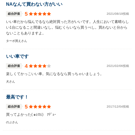
NAなんて買わない方がいい
5
総合評価
2021/08/19投稿
いい車だから悩んでるなら絶対買った方がいいです。人生において素晴らし
い1台になること間違いなし。悩むくらいなら買うべし。買わないと分から
ないこともありますよ。
ターボ買えさん
いい車です
4
総合評価
2021/02/06投稿
楽しくてかっこいい車。気になるなら買っちゃいましょう。
犬さん
最高です！
5
総合評価
2017/12/04投稿
買ってよかった( ๑≧ꇴ≦)ゞｱﾃﾞｭｰ
のぶさん