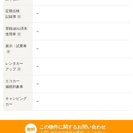
定期点検
－
記録簿
登録
済未
(届出)
－
使用車
展示・試乗車
－
レンタカー
－
アップ
エコカー
－
減税対象車
キャンピング
－
カー
この物件に関するお問い合わせ
無料
お問い合わせの内容を選択してください