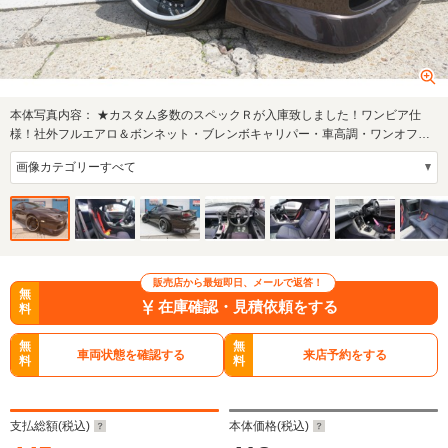
本体写真内容：
★カスタム多数のスペックＲが入庫致しました！ワンビア仕
様！社外フルエアロ＆ボンネット・ブレンボキャリパー・車高調・ワンオフマ
フラー！
販売店から最短即日、メールで返答！
無
在庫確認・見積依頼をする
料
無
無
車両状態を確認する
来店予約をする
料
料
支払総額(税込)
本体価格(税込)