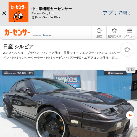
中古車情報カーセンサー
アプリで開く
Recruit Co., Ltd.
無料 － Google Play
履歴
お気に入り
メニュー
日産 シルビア
2.0 スペックR （ブラウン）ワンビア仕様・前後ワイドフェンダー・HKS/GT-SSター
ビン・HKSインタークーラー・HKSタービン・パワーFC・エアフロレス仕様・東名
プロカム・ラッシュアジャスター・ブレンボキャリパー
1/83