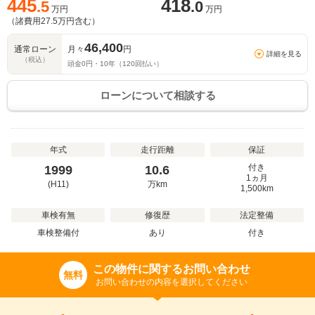
445
418
.5
.0
万円
万円
（諸費用
27.5
万円含む）
46,400
通常ローン
月々
円
詳細を見る
（税込）
頭金
0
円・
10
年（
120
回払い）
ローンについて相談する
年式
走行距離
保証
付き
1999
10.6
1ヵ月
(H11)
万
km
1,500km
車検有無
修復歴
法定整備
車検整備付
あり
付き
この物件に関するお問い合わせ
無料
お問い合わせの内容を選択してください