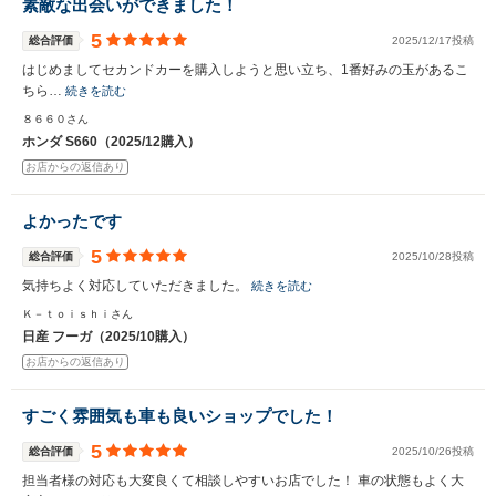
素敵な出会いができました！
5
総合評価
2025/12/17投稿
はじめましてセカンドカーを購入しようと思い立ち、1番好みの玉があるこ
ちら…
続きを読む
８６６０さん
ホンダ S660（2025/12購入）
お店からの返信あり
よかったです
5
総合評価
2025/10/28投稿
気持ちよく対応していただきました。
続きを読む
Ｋ－ｔｏｉｓｈｉさん
日産 フーガ（2025/10購入）
お店からの返信あり
すごく雰囲気も車も良いショップでした！
5
総合評価
2025/10/26投稿
担当者様の対応も大変良くて相談しやすいお店でした！ 車の状態もよく大