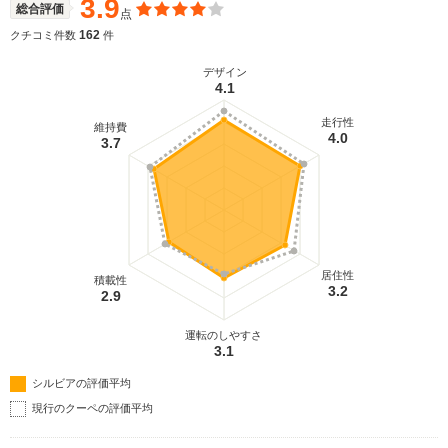
3.9
総合評価
点
162
クチコミ件数
件
デザイン
4.1
走行性
維持費
4.0
3.7
居住性
積載性
3.2
2.9
運転のしやすさ
3.1
シルビアの評価平均
現行のクーペの評価平均