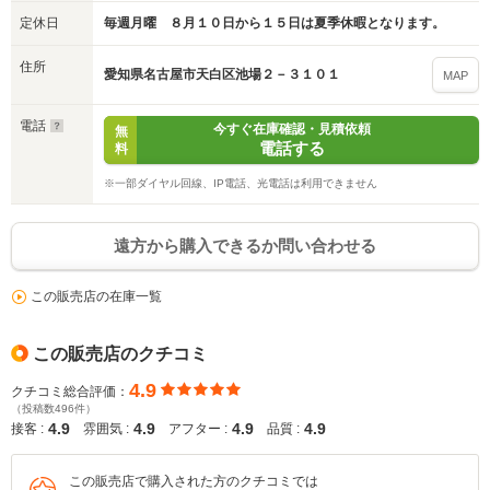
定休日
毎週月曜 ８月１０日から１５日は夏季休暇となります。
住所
愛知県名古屋市天白区池場２－３１０１
MAP
電話
今すぐ在庫確認・見積依頼
無
電話する
料
※一部ダイヤル回線、IP電話、光電話は利用できません
遠方から購入できるか問い合わせる
この販売店の在庫一覧
この販売店のクチコミ
4.9
クチコミ総合評価：
（投稿数496件）
4.9
4.9
4.9
4.9
接客 :
雰囲気 :
アフター :
品質 :
この販売店で購入された方のクチコミでは