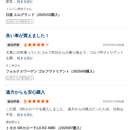
変良…
続きを読む
ミニバン求めてさん
日産 エルグランド（2025/10購入）
お店からの返信あり
良い車が買えました！
4
総合評価
2025/08/14投稿
大事に10年乗っていたゴルフR32からの乗り換えで、ゴルフRヴァリアント
を購…
続きを読む
ＥＬＭさん
フォルクスワーゲン ゴルフヴァリアント（2025/08購入）
お店からの返信あり
遠方からも安心購入
5
総合評価
2025/07/28投稿
この度、GRカローラを購入しました。 遠方からの購入だったため、当初は
不安…
続きを読む
源次郎さん
トヨタ GRカローラ1.6 RZ 4WD （2025/07購入）