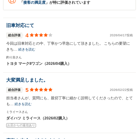
「
接客の満足度
」が特に評価されています
旧車対応にて
4
総合評価
2026/04/17投稿
今回は旧車対応との中、丁寧かつ早急にして頂きました。 こちらの要望に
きち…
続きを読む
釣り吉さん
トヨタ マークIIワゴン（2026/04購入）
大変満足しました。
5
総合評価
2026/02/22投稿
担当者さんが、質問にも、親切丁寧に細かく説明してくださったので、とて
も…
続きを読む
ミライースさん
ダイハツ ミライース（2026/02購入）
お店からの返信あり