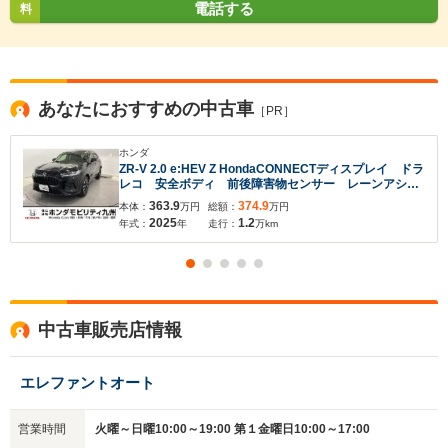
電話する
料
あなたにおすすめの中古車
［PR］
ホンダ
ZR-V 2.0 e:HEV Z HondaCONNECTディスプレイ ドラ
レコ 安全ボディ 前後障害物センサー レーンアシス
ト 革 Sヒーター パワ-シ-ト フルオートエアコン
363.9
374.9
本体：
万円
総額：
万円
スマートキー フルセグTV オートライト キーフリー
2025
1.2
年式：
年
走行：
万km
入力途中の情報を保存しますか？
※次回問い合わせをする際に自動入力されます
中古車販売店情報
※保存された情報は
90
日で破棄されます
エレファントオート
いいえ
はい
営業時間
火曜～日曜10:00～19:00 第１金曜日10:00～17:00