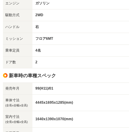
エンジン
ガソリン
駆動方式
2WD
ハンドル
右
ミッション
フロア6MT
乗車定員
4名
ドア数
2
新車時の車種スペック
発売年月
99(H11)/01
車体寸法
4445x1695x1285(mm)
(全長x全幅x全高)
室内寸法
1640x1390x1070(mm)
(全長x全幅x全高)