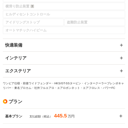
横滑り防止装置
ヒルディセントコントロール
アイドリングストップ
盗難防止装置
オートマチックハイビーム
快適装備
インテリア
エクステリア
ワンビア仕様・前後ワイドフェンダー・HKS/GT-SSタービン・インタークーラーブレンボキャ
リパー・東名プロカム・社外フルエアロ・エアロボンネット・エアフロレス・パワーFC
プラン
445.5
万円
基本プラン
支払総額（税込）