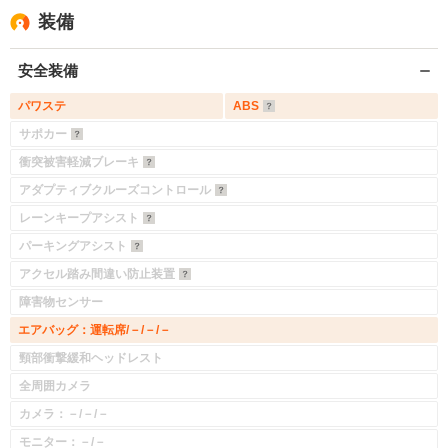
装備
安全装備
パワステ
ABS
サポカー
衝突被害軽減ブレーキ
アダプティブクルーズコントロール
レーンキープアシスト
パーキングアシスト
アクセル踏み間違い防止装置
障害物センサー
エアバッグ：運転席/－/－/－
頸部衝撃緩和ヘッドレスト
全周囲カメラ
カメラ：－/－/－
モニター：－/－