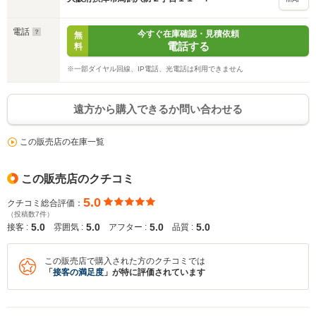
電話
今すぐ在庫確認・見積依頼
無
電話する
料
※一部ダイヤル回線、IP電話、光電話は利用できません
遠方から購入できるか問い合わせる
この販売店の在庫一覧
入力途中の情報を保存しますか？
この販売店のクチコミ
※次回問い合わせをする際に自動入力されます
5.0
クチコミ総合評価：
※保存された情報は
90
日で破棄されます
（投稿数7件）
5.0
5.0
5.0
5.0
接客 :
雰囲気 :
アフター :
品質 :
いいえ
はい
この販売店で購入された方のクチコミでは
「
接客の満足度
」が特に評価されています