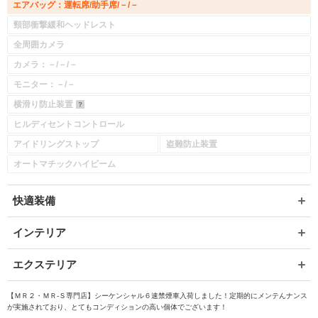
エアバッグ：運転席/助手席/－/－
頸部衝撃緩和ヘッドレスト
全周囲カメラ
カメラ：－/－/－
モニター：－/－
横滑り防止装置
ヒルディセントコントロール
アイドリングストップ
盗難防止装置
オートマチックハイビーム
快適装備
インテリア
エクステリア
【ＭＲ２・ＭＲ-Ｓ専門店】シーケンシャル６速禁煙車入荷しました！定期的にメンテんナンス
が実施されており、とてもコンディションの高い個体でございます！