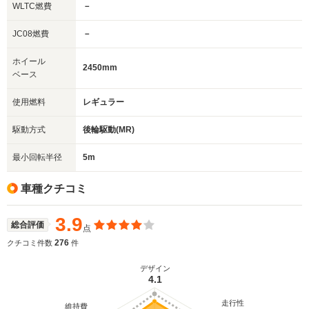
WLTC燃費
－
JC08燃費
－
ホイール
2450mm
ベース
使用燃料
レギュラー
駆動方式
後輪駆動(MR)
最小回転半径
5m
車種クチコミ
3.9
総合評価
点
276
クチコミ件数
件
デザイン
4.1
走行性
維持費