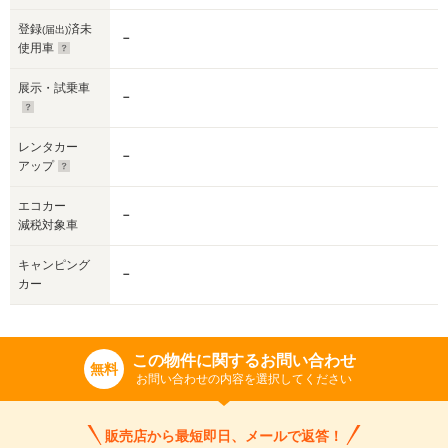
登録
済未
(届出)
－
使用車
展示・試乗車
－
レンタカー
－
アップ
エコカー
－
減税対象車
キャンピング
－
カー
この物件に関するお問い合わせ
無料
お問い合わせの内容を選択してください
販売店から最短即日、メールで返答！