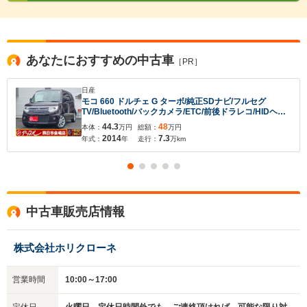
あなたにおすすめの中古車
［PR］
日産
モコ 660 ドルチェ G ターボ/純正SDナビ/フルセグ
TV/Bluetooth/バックカメラ/ETC/前後ドラレコ/HIDヘッ
ド/15インチアルミ/カヤバ足回り/リアフィルム貼り/スマ
44.3
48
本体：
万円
総額：
万円
ートキー
2014
7.3
年式：
年
走行：
万km
中古車販売店情報
株式会社ホリクローネ
営業時間
10:00～17:00