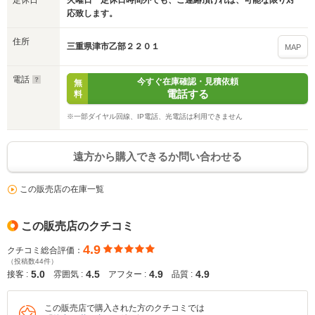
定休日
火曜日 定休日時間外でも、ご連絡頂ければ、可能な限り対
応致します。
住所
三重県津市乙部２２０１
MAP
電話
今すぐ在庫確認・見積依頼
無
電話する
料
※一部ダイヤル回線、IP電話、光電話は利用できません
遠方から購入できるか問い合わせる
入力途中の情報を保存しますか？
この販売店の在庫一覧
※次回問い合わせをする際に自動入力されます
※保存された情報は
90
日で破棄されます
この販売店のクチコミ
4.9
クチコミ総合評価：
いいえ
はい
（投稿数44件）
5.0
4.5
4.9
4.9
接客 :
雰囲気 :
アフター :
品質 :
この販売店で購入された方のクチコミでは