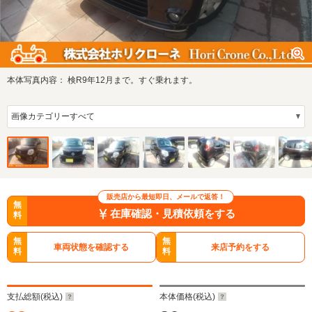
本体写真内容：
検R9年12月まで。すぐ乗れます。
販売店から最短即日、メールで返答！
無
在庫確認・見積依頼をする
料
無
無
車両状態を確認する
来店予約をする
料
料
支払総額(税込)
本体価格(税込)