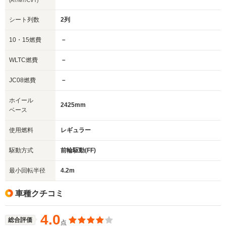
(AT/MT/CVT)
シート列数
2列
10・15燃費
－
WLTC燃費
－
JC08燃費
－
ホイール
2425mm
ベース
使用燃料
レギュラー
駆動方式
前輪駆動(FF)
最小回転半径
4.2m
車種クチコミ
4.0
総合評価
点