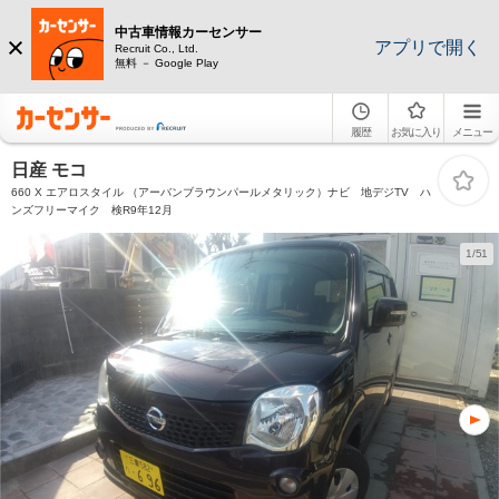
中古車情報カーセンサー
アプリで開く
Recruit Co., Ltd.
無料 － Google Play
履歴
お気に入り
メニュー
日産 モコ
660 X エアロスタイル （アーバンブラウンパールメタリック）ナビ 地デジTV ハ
ンズフリーマイク 検R9年12月
1/51