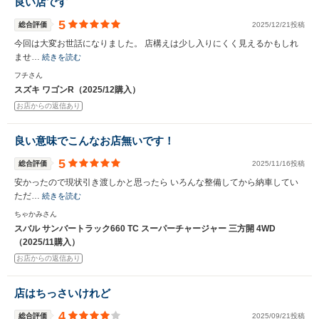
良い店です
5
総合評価
2025/12/21投稿
今回は大変お世話になりました。 店構えは少し入りにくく見えるかもしれ
ませ…
続きを読む
フチさん
スズキ ワゴンR（2025/12購入）
お店からの返信あり
良い意味でこんなお店無いです！
5
総合評価
2025/11/16投稿
安かったので現状引き渡しかと思ったら いろんな整備してから納車してい
ただ…
続きを読む
ちゃかみさん
スバル サンバートラック660 TC スーパーチャージャー 三方開 4WD
（2025/11購入）
お店からの返信あり
店はちっさいけれど
4
総合評価
2025/09/21投稿