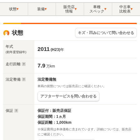
販売店
車種
中古車
状態
装備
情報
スペック
比較表
状態
キズ・凹みについて問い合わせる
年式
2011
(H23)
年
(初年度登録年)
走行距離
7.9
万km
法定整備
法定整備無
車両の状態については販売店にご確認ください。
アフターサービスを問い合わせる
保証
保証付：販売店保証
保証期間：1ヵ月
保証距離：1,000km
※保証費用は本体価格に含まれています。詳細については、販売店
にご確認ください。