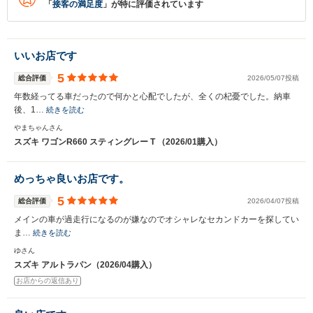
「
接客の満足度
」が特に評価されています
いいお店です
5
総合評価
2026/05/07投稿
年数経ってる車だったので何かと心配でしたが、全くの杞憂でした。納車
後、1…
続きを読む
やまちゃんさん
スズキ ワゴンR660 スティングレー T （2026/01購入）
めっちゃ良いお店です。
5
総合評価
2026/04/07投稿
メインの車が過走行になるのが嫌なのでオシャレなセカンドカーを探してい
ま…
続きを読む
ゆさん
スズキ アルトラパン（2026/04購入）
お店からの返信あり