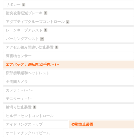
サポカー
衝突被害軽減ブレーキ
アダプティブクルーズコントロール
レーンキープアシスト
パーキングアシスト
アクセル踏み間違い防止装置
障害物センサー
エアバッグ：運転席/助手席/－/－
頸部衝撃緩和ヘッドレスト
全周囲カメラ
カメラ：－/－/－
モニター：－/－
横滑り防止装置
ヒルディセントコントロール
アイドリングストップ
盗難防止装置
オートマチックハイビーム