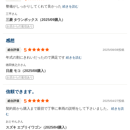
整備がしっかりしてくれて良かった
続きを読む
三平さん
三菱 タウンボックス（2025/09購入）
お店からの返信あり
感想
5
総合評価
2025/08/08投稿
年式の割にきれいだったので満足です
続きを読む
徳田慎之介さん
日産 モコ（2025/08購入）
お店からの返信あり
信頼できます。
5
総合評価
2025/04/27投稿
契約前から購入まで親切で丁寧に車両の説明をして下さいました。
続きを読
む
おとやんさん
スズキ エブリイワゴン（2025/04購入）