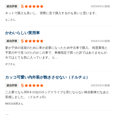
5
総合評価
2025/05/11投稿
ネットで購入も良いし、 実際に見て購入するのも良いと思います。
もこさん
かわいらしい実用車
5
総合評価
2024/11/21投稿
妻が子供の送迎のために車が必要になったため中古車で購入。 程度重視と
予算の中で見つけたのがこの車で、車種指定で買った訳ではありませんが、
今ではとても気に入っています。 ヒ…
ボブさん
カッコ可愛い内外装が飽きさせない（ドルチェ）
5
総合評価
2023/10/11投稿
二人乗りなら300キロ位のロングドライブも苦にならない軽自動車だなあと
実感しました。（ドルチェG）
MOCO次郎さん