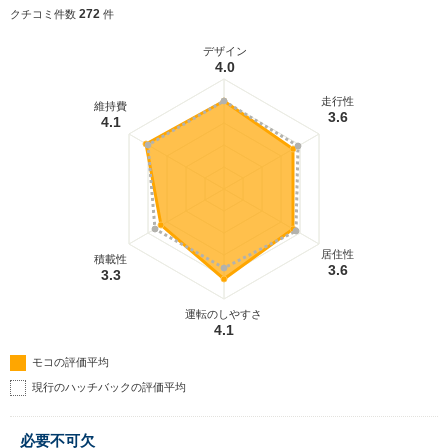
272
クチコミ件数
件
デザイン
4.0
走行性
維持費
3.6
4.1
居住性
積載性
3.6
3.3
運転のしやすさ
4.1
モコの評価平均
現行のハッチバックの評価平均
必要不可欠