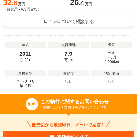
32
26
.8
.4
万円
万円
（諸費用
6.4
万円含む）
ローンについて相談する
年式
走行距離
保証
付き
2011
7.9
1ヵ月
(H23)
万
km
1,000km
車検有無
修復歴
法定整備
2027(R09)
なし
なし
年
12
月
この物件に関するお問い合わせ
無料
お問い合わせの内容を選択してください
販売店から最短即日、メールで返答！