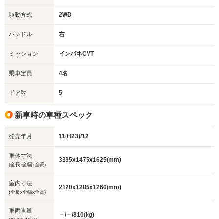
駆動方式
2WD
ハンドル
右
ミッション
インパネCVT
乗車定員
4名
ドア数
5
新車時の車種スペック
発売年月
11(H23)/12
車体寸法
3395x1475x1625(mm)
(全長x全幅x全高)
室内寸法
2120x1285x1260(mm)
(全長x全幅x全高)
車両重量
－/－/810(kg)