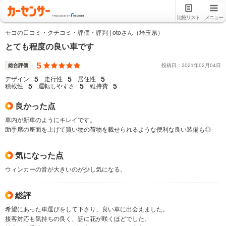
比較リスト
メニュー
モコの口コミ・クチコミ・評価・評判 | otoさん（埼玉県）
とても程度の良い車です
5
総合評価
投稿日：
2021
年
02
月
04
日
5
5
5
デザイン :
走行性 :
居住性 :
5
5
5
積載性 :
運転しやすさ :
維持費 :
良かった点
車内が新車のようにキレイです。
助手席の座面を上げて買い物の荷物を載せられるような便利な良い装備も◎
気になった点
ウィンカーの音が大きいのが少し気になる。
総評
希望にあった車選びをして下さり、良い車に出会えました。
接客対応も気持ちの良く、話に花が咲くほどでした。