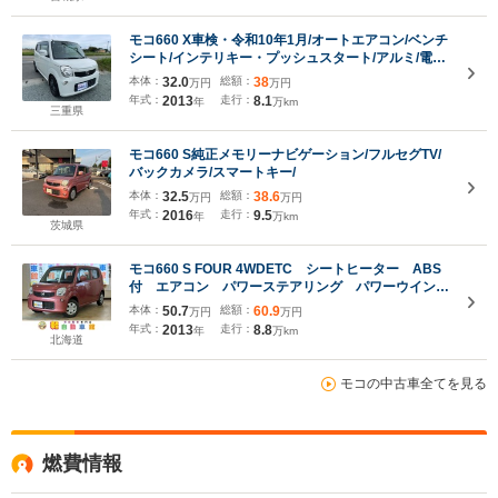
モコ660 X車検・令和10年1月/オートエアコン/ベンチ
シート/インテリキー・プッシュスタート/アルミ/電動
格納式ドアミラー/ETC
本体：
32.0
総額：
38
万円
万円
年式：
2013
走行：
8.1
年
万km
三重県
モコ660 S純正メモリーナビゲーション/フルセグTV/
バックカメラ/スマートキー/
本体：
32.5
総額：
38.6
万円
万円
年式：
2016
走行：
9.5
年
万km
茨城県
モコ660 S FOUR 4WDETC シートヒーター ABS
付 エアコン パワーステアリング パワーウインド
ウ Wエアバッグ
本体：
50.7
総額：
60.9
万円
万円
年式：
2013
走行：
8.8
年
万km
北海道
モコの中古車全てを見る
燃費情報