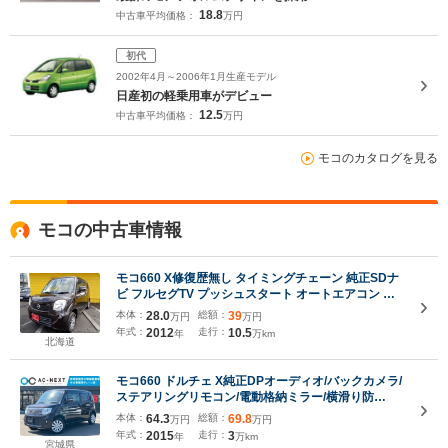
18.8
中古車平均価格：
万円
初代
2002年4月～2006年1月生産モデル
日産初の軽乗用車がデビュー
12.5
中古車平均価格：
万円
モコのカタログを見る
モコの中古車情報
モコ660 X修復歴無し タイミングチェーン 純正SDナ
ビ フルセグTV プッシュスタート オートエアコン ス
マートキー2個 バイザー 社外アルミホイール ウィン
本体：
28.0
総額：
39
万円
万円
カーミラー
年式：
2012
走行：
10.5
年
万km
北海道
モコ660 ドルチェ X純正DPオーディオ/バックカメラ/
ステアリングリモコン/電動格納ミラー/横滑り防
止/ABS/アイドリングストップ/スマートキー/キーレ
本体：
64.3
総額：
69.8
万円
万円
ス/合皮シート/オートライト/CD/AM/FM/スペアキ
年式：
2015
走行：
3
年
万km
ー/LEDヘッドライト/オートエアコン
宮城県