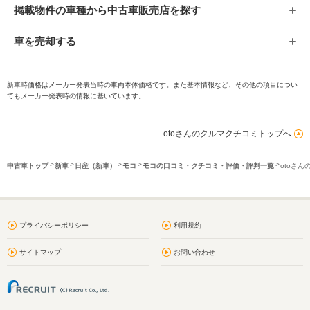
掲載物件の車種から中古車販売店を探す
車を売却する
新車時価格はメーカー発表当時の車両本体価格です。また基本情報など、その他の項目につい
てもメーカー発表時の情報に基いています。
otoさんのクルマクチコミトップへ
中古車トップ
新車
日産（新車）
モコ
モコの口コミ・クチコミ・評価・評判一覧
otoさ
プライバシーポリシー
利用規約
サイトマップ
お問い合わせ