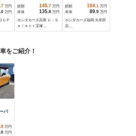
年保証
ドラレコ ETC バ
ー LEDヘッドライ
145
104
.7
.7
.1
万円
総額
万円
総額
万円
スト
ックカメラ 両側電
ト
135
89
.0
.8
.9
万円
本体
万円
本体
万円
ーキキ
動スライドドア ア
ＯＵＰ
ホンダカーズ兵庫 Ｕ－Ｓ
ホンダカーズ福岡 大牟田
クカメ
ダプティブクルーズ
ｅｌｅｃｔ宝塚…
店…
ライト
コントロール
9マル
Bluetooth TV
2年保
DVD スマートキー2
古車をご紹介！
個 LEDヘッドライ
ト 横滑り防止装置
ーパ
.8
万円
.0
万円