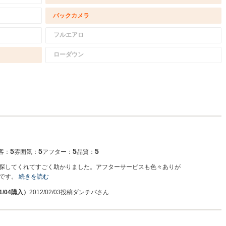
バックカメラ
フルエアロ
ローダウン
5
5
5
5
客：
雰囲気：
アフター：
品質：
探してくれてすごく助かりました。アフターサービスも色々ありが
いです。
続きを読む
11/04購入）
2012/02/03投稿
ダンチバさん