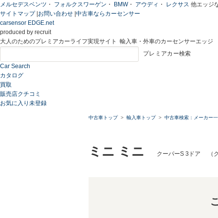
メルセデスベンツ
・
フォルクスワーゲン
・
BMW
・
アウディ
・
レクサス
他エッジ
サイトマップ
|
お問い合わせ
|
中古車ならカーセンサー
carsensor EDGE.net
produced by recruit
大人のためのプレミアカーライフ実現サイト 輸入車・外車のカーセンサーエッジ
プレミアカー検索
Car Search
カタログ
買取
販売店クチコミ
お気に入り
未登録
中古車トップ
輸入車トップ
中古車検索：メーカー一
ミニ ミニ
クーパーS 3ドア （