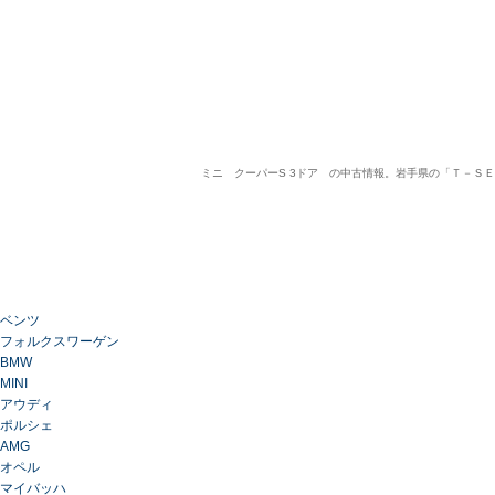
ミニ クーパーS 3ドア の中古情報。岩手県の「Ｔ－Ｓ
ベンツ
フォルクスワーゲン
BMW
MINI
アウディ
ポルシェ
AMG
オペル
マイバッハ