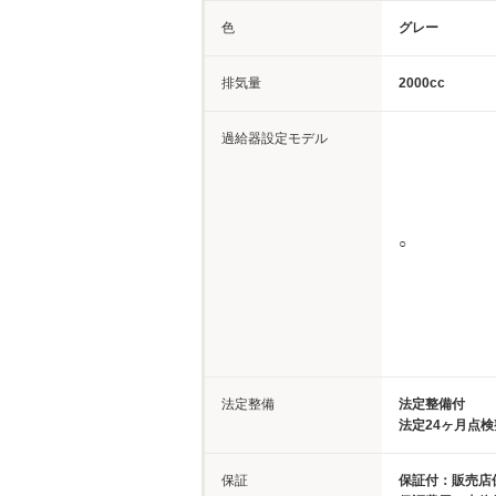
色
グレー
排気量
2000cc
過給器設定モデル
○
法定整備
法定整備付
法定24ヶ月点
保証
保証付：販売店保