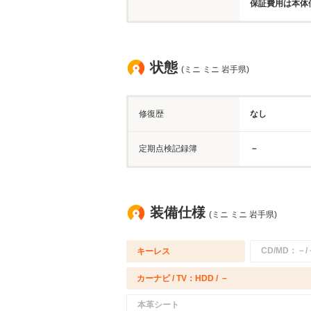
保証費用は本体
状態
(ミニ ミニ 岩手県)
修復歴
なし
定期点検記録簿
－
装備仕様
(ミニ ミニ 岩手県)
CD/MD：－/
キーレス
カーナビ / TV：HDD / －
本革シート