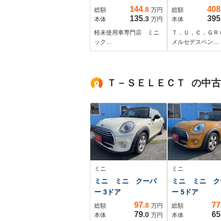
ブレーキ アイドリン
ルメS HUD 2
144
408
.8
総額
万円
総額
グストップ スマート
AMGエグゾー
135
395
.3
本体
万円
本体
キー/プッシュスター
AMGロゴブレ
軽未使用車専門店 ミニ
Ｔ．Ｕ．Ｃ．ＧＲ
ト クルーズコントロ
ャリパー バッ
ック…
メルセデスベン…
ール LEDヘッドライ
ラ LEDヘッド
ト シートヒーター ベ
AMGエアロ&1
ンチシート
チスポークAW 
Ｔ－ＳＥＬＥＣＴ の中
証
ミニ
ミニ
ミニ ミニ クーパ
ミニ ミニ ク
ー 3ドア
ー 5ドア
97
77
.8
総額
万円
総額
79
65
.0
本体
万円
本体