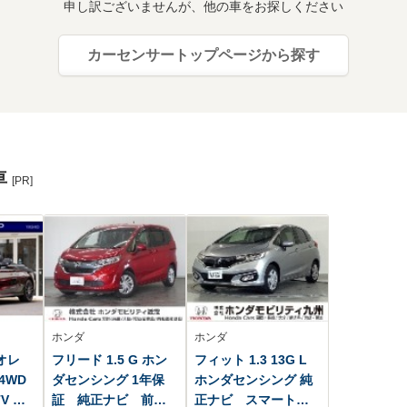
申し訳ございませんが、他の車をお探しください
カーセンサートップページから探す
車
[PR]
ホンダ
ホンダ
オレ
フリード 1.5 G ホン
フィット 1.3 13G L
4WD
ダセンシング 1年保
ホンダセンシング 純
V ブ
証 純正ナビ 前後
正ナビ スマートキ