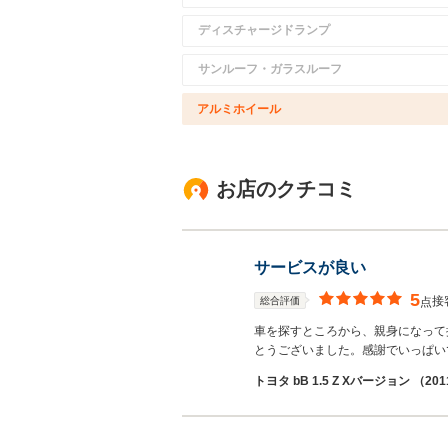
ディスチャージドランプ
サンルーフ・ガラスルーフ
アルミホイール
お店のクチコミ
サービスが良い
5
接
総合評価
点
車を探すところから、親身になって
とうございました。感謝でいっぱ
トヨタ bB 1.5 Z Xバージョン （20