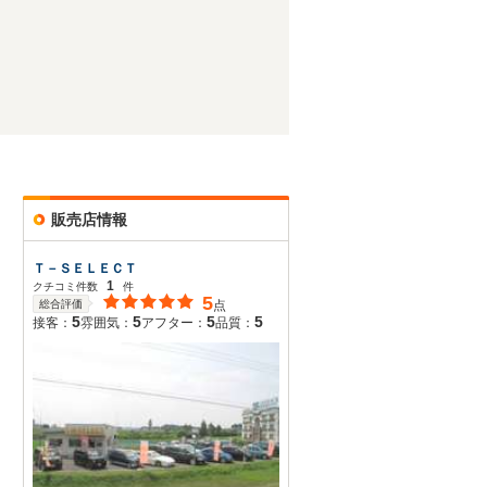
販売店情報
Ｔ－ＳＥＬＥＣＴ
1
クチコミ件数
件
5
総合評価
点
5
5
5
5
接客：
雰囲気：
アフター：
品質：