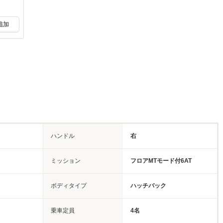
追加
ハンドル
右
ミッション
フロアMTモード付6AT
ボディタイプ
ハッチバック
乗車定員
4名