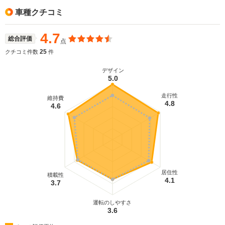
車種クチコミ
4.7
総合評価
点
25
クチコミ件数
件
デザイン
5.0
走行性
維持費
4.8
4.6
居住性
積載性
4.1
3.7
運転のしやすさ
3.6