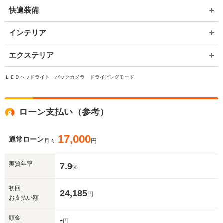
快適装備
インテリア
エクステリア
ＬＥＤヘッドライト バックカメラ ドライビングモード
ローン支払い（参考）
17,000
通常ローン
月々
円
実質年率
7.9
%
初回
24,185
円
お支払い額
頭金
-
円