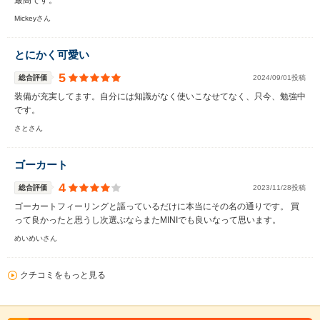
最高です。
Mickeyさん
とにかく可愛い
5
総合評価
2024/09/01投稿
装備が充実してます。自分には知識がなく使いこなせてなく、只今、勉強中
です。
さとさん
ゴーカート
4
総合評価
2023/11/28投稿
ゴーカートフィーリングと謳っているだけに本当にその名の通りです。 買
って良かったと思うし次選ぶならまたMINIでも良いなって思います。
めいめいさん
クチコミをもっと見る