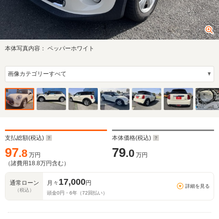
本体写真内容：
ペッパーホワイト
支払総額(税込)
本体価格(税込)
97
79
.8
.0
万円
万円
（諸費用
18.8
万円含む）
17,000
通常ローン
月々
円
詳細を見る
（税込）
頭金
0
円・
6
年（
72
回払い）