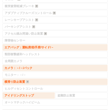
衝突被害軽減ブレーキ
アダプティブクルーズコントロール
レーンキープアシスト
パーキングアシスト
アクセル踏み間違い防止装置
障害物センサー
エアバッグ：運転席/助手席/サイド/－
頸部衝撃緩和ヘッドレスト
全周囲カメラ
カメラ：－/－/バック
モニター：－/－
横滑り防止装置
ヒルディセントコントロール
アイドリングストップ
盗難防止装置
オートマチックハイビーム