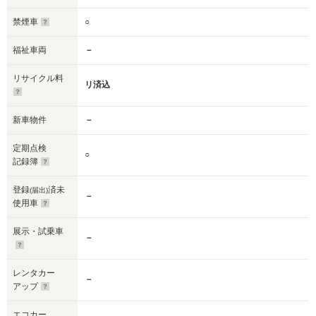
禁煙車
○
福祉車両
－
リサイクル料
リ済込
新車物件
－
定期点検
○
記録簿
登録
済未
(届出)
－
使用車
展示・試乗車
－
レンタカー
－
アップ
エコカー