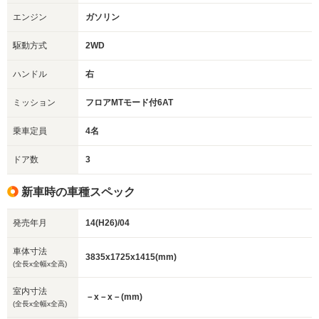
エンジン
ガソリン
駆動方式
2WD
ハンドル
右
ミッション
フロアMTモード付6AT
乗車定員
4名
ドア数
3
新車時の車種スペック
発売年月
14(H26)/04
車体寸法
3835x1725x1415(mm)
(全長x全幅x全高)
室内寸法
－x－x－(mm)
(全長x全幅x全高)