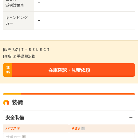
－
減税対象車
キャンピング
－
カー
[販売店名] Ｔ－ＳＥＬＥＣＴ
[住所] 岩手県胆沢郡
無
在庫確認・見積依頼
料
装備
安全装備
パワステ
ABS
サポカー