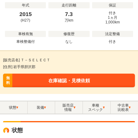
年式
走行距離
保証
付き
2015
7.3
1ヵ月
(H27)
万
km
1,000km
車検有無
修復歴
法定整備
車検整備付
なし
付き
[販売店名] Ｔ－ＳＥＬＥＣＴ
[住所] 岩手県胆沢郡
無
在庫確認・見積依頼
料
販売店
車種
中古車
状態
装備
情報
スペック
比較表
状態