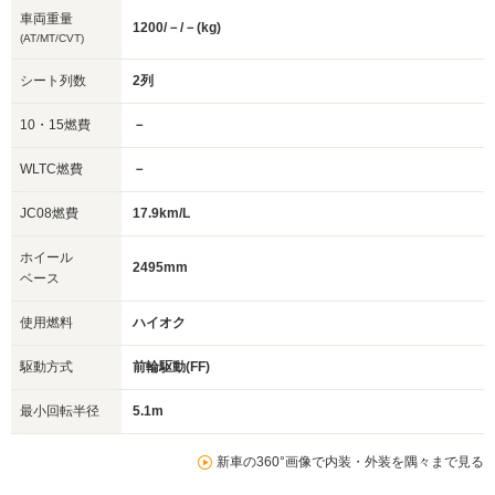
車両重量
1200/－/－(kg)
(AT/MT/CVT)
シート列数
2列
10・15燃費
－
WLTC燃費
－
JC08燃費
17.9km/L
ホイール
2495mm
ベース
使用燃料
ハイオク
駆動方式
前輪駆動(FF)
最小回転半径
5.1m
新車の360°画像で内装・外装を隅々まで見る