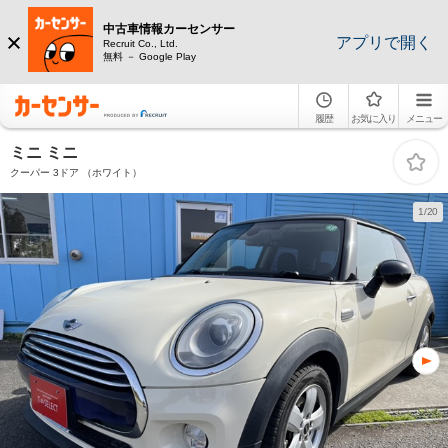
中古車情報カーセンサー
アプリで開く
Recruit Co., Ltd.
無料 － Google Play
履歴
お気に入り
メニュー
ミニ ミニ
クーパー 3ドア （ホワイト）
1/20