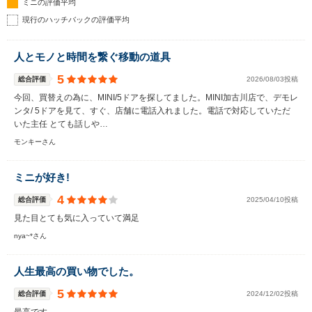
ミニの評価平均
現行のハッチバックの評価平均
人とモノと時間を繋ぐ移動の道具
5
総合評価
2026/08/03投稿
今回、買替えの為に、MINI/5ドアを探してました。MINI加古川店で、デモレ
ンタ/ 5ドアを見て、すぐ、店舗に電話入れました。電話で対応していただ
いた主任 とても話しや…
モンキーさん
ミニが好き!
4
総合評価
2025/04/10投稿
見た目とても気に入っていて満足
nya~*さん
人生最高の買い物でした。
5
総合評価
2024/12/02投稿