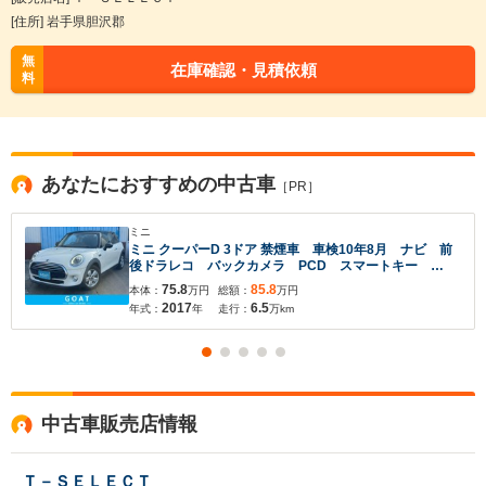
[住所] 岩手県胆沢郡
無
在庫確認・見積依頼
料
入力途中の情報を保存しますか？
あなたにおすすめの中古車
［PR］
※次回問い合わせをする際に自動入力されます
ミニ
※保存された情報は
90
日で破棄されます
ミニ クーパーD 3ドア 禁煙車 車検10年8月 ナビ 前
後ドラレコ バックカメラ PCD スマートキー
ETC LED フォグランプ スペアキー有 純正15イン
75.8
85.8
本体：
万円
総額：
万円
チAW 記録簿 ユーザー買取車両
いいえ
はい
2017
6.5
年式：
年
走行：
万km
中古車販売店情報
Ｔ－ＳＥＬＥＣＴ