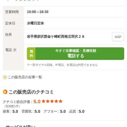
営業時間
10:00～18:30
定休日
水曜日定休
住所
岩手県胆沢郡金ケ崎町西根北羽沢２８
MAP
電話
今すぐ在庫確認・見積依頼
無
電話する
料
※一部ダイヤル回線、IP電話、光電話は利用できません
この販売店の在庫一覧
この販売店のクチコミ
5.0
クチコミ総合評価：
（投稿数1件）
5.0
5.0
5.0
5.0
接客 :
雰囲気 :
アフター :
品質 :