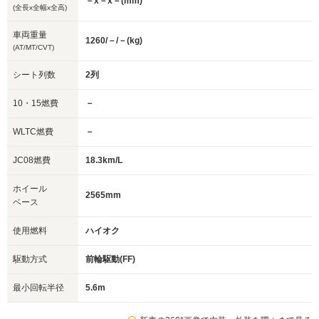
－x－x－(mm)
(全長x全幅x全高)
車両重量
1260/－/－(kg)
(AT/MT/CVT)
シート列数
2列
10・15燃費
－
WLTC燃費
－
JC08燃費
18.3km/L
ホイール
2565mm
ベース
使用燃料
ハイオク
駆動方式
前輪駆動(FF)
最小回転半径
5.6m