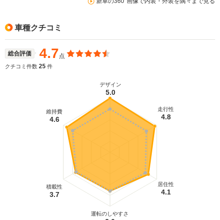
新車の360°画像で内装・外装を隅々まで見る
車種クチコミ
4.7
総合評価
点
25
クチコミ件数
件
デザイン
5.0
走行性
維持費
4.8
4.6
居住性
積載性
4.1
3.7
運転のしやすさ