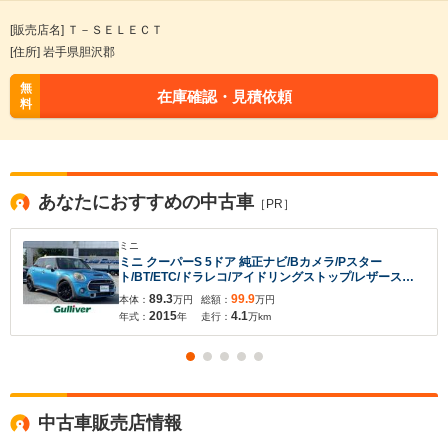
[販売店名] Ｔ－ＳＥＬＥＣＴ
[住所] 岩手県胆沢郡
無
在庫確認・見積依頼
料
入力途中の情報を保存しますか？
あなたにおすすめの中古車
［PR］
※次回問い合わせをする際に自動入力されます
※保存された情報は
90
日で破棄されます
ミニ
ミニ クーパーS 5ドア 純正ナビ/Bカメラ/Pスター
ト/BT/ETC/ドラレコ/アイドリングストップ/レザーステ
アリング/
いいえ
はい
89.3
99.9
本体：
万円
総額：
万円
2015
4.1
年式：
年
走行：
万km
中古車販売店情報