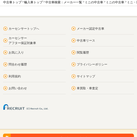
中古車トップ
輸入車トップ
中古車検索：メーカー一覧
ミニの中古車
ミニの中古車
ミニ・
カーセンサートップへ
メーカー認定中古車
カーセンサー
中古車リース
アフター保証対象車
お気に入り
閲覧履歴
問合わせ履歴
プライバシーポリシー
利用規約
サイトマップ
お問い合わせ
車買取・車査定