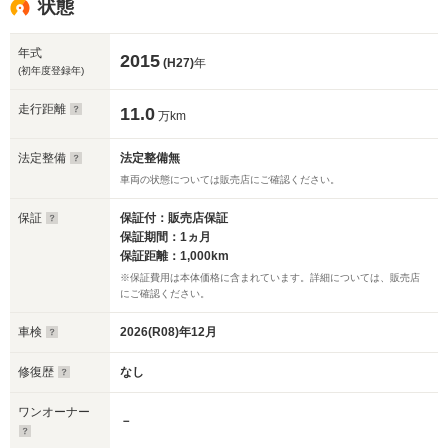
状態
年式
2015
(H27)
年
(初年度登録年)
走行距離
11.0
万km
法定整備
法定整備無
車両の状態については販売店にご確認ください。
保証
保証付：販売店保証
保証期間：1ヵ月
保証距離：1,000km
※保証費用は本体価格に含まれています。詳細については、販売店
にご確認ください。
車検
2026(R08)年12月
修復歴
なし
ワンオーナー
－