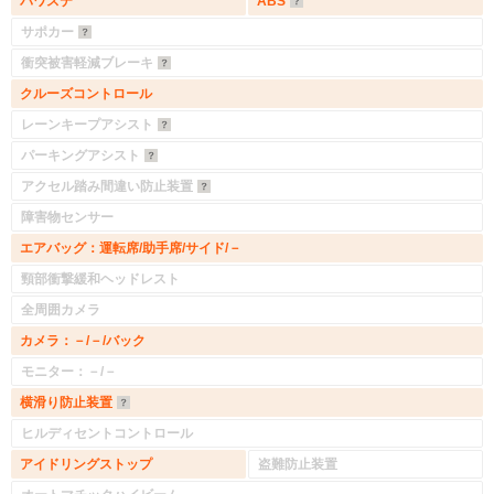
パワステ
ABS
サポカー
衝突被害軽減ブレーキ
クルーズコントロール
レーンキープアシスト
パーキングアシスト
アクセル踏み間違い防止装置
障害物センサー
エアバッグ：運転席/助手席/サイド/－
頸部衝撃緩和ヘッドレスト
全周囲カメラ
カメラ：－/－/バック
モニター：－/－
横滑り防止装置
ヒルディセントコントロール
アイドリングストップ
盗難防止装置