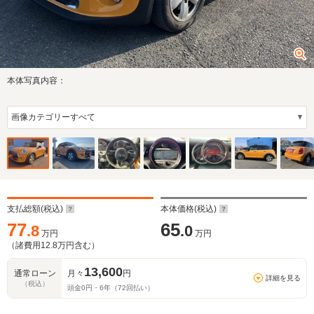
本体写真内容：
支払総額(税込)
本体価格(税込)
77
65
.8
.0
万円
万円
（諸費用
12.8
万円含む）
13,600
通常ローン
月々
円
詳細を見る
（税込）
頭金
0
円・
6
年（
72
回払い）