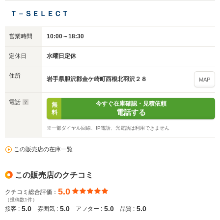
Ｔ－ＳＥＬＥＣＴ
営業時間
10:00～18:30
定休日
水曜日定休
住所
岩手県胆沢郡金ケ崎町西根北羽沢２８
MAP
電話
今すぐ在庫確認・見積依頼
無
電話する
料
※一部ダイヤル回線、IP電話、光電話は利用できません
この販売店の在庫一覧
この販売店のクチコミ
5.0
クチコミ総合評価：
（投稿数1件）
5.0
5.0
5.0
5.0
接客 :
雰囲気 :
アフター :
品質 :