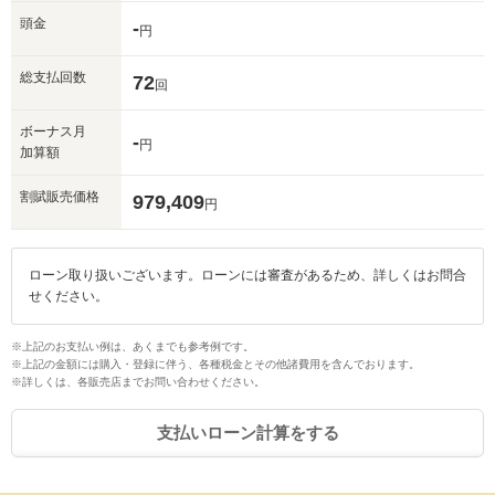
頭金
-
円
総支払回数
72
回
ボーナス月
-
円
加算額
割賦販売価格
979,409
円
ローン取り扱いございます。ローンには審査があるため、詳しくはお問合
せください。
※上記のお支払い例は、あくまでも参考例です。
※上記の金額には購入・登録に伴う、各種税金とその他諸費用を含んでおります。
※詳しくは、各販売店までお問い合わせください。
支払いローン計算をする