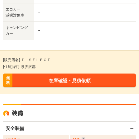
エコカー
－
減税対象車
キャンピング
－
カー
[販売店名] Ｔ－ＳＥＬＥＣＴ
[住所] 岩手県胆沢郡
無
在庫確認・見積依頼
料
装備
安全装備