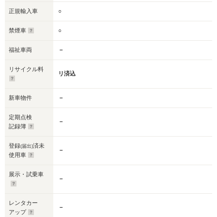
正規輸入車
○
禁煙車
○
福祉車両
－
リサイクル料
リ済込
新車物件
－
定期点検
－
記録簿
登録
済未
(届出)
－
使用車
展示・試乗車
－
レンタカー
－
アップ