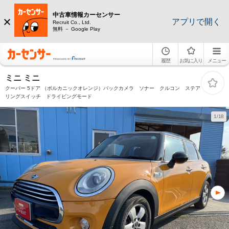
中古車情報カーセンサー
アプリで開く
Recruit Co., Ltd.
無料 － Google Play
履歴
お気に入り
メニュー
ミニ ミニ
クーパー 5ドア （ボルカニックオレンジ）バックカメラ ソナー クルコン ステア
リングスイッチ ドライビングモード
1/18