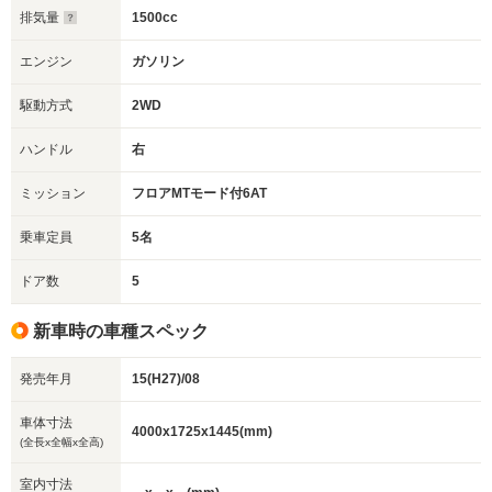
排気量
1500cc
エンジン
ガソリン
駆動方式
2WD
ハンドル
右
ミッション
フロアMTモード付6AT
乗車定員
5名
ドア数
5
新車時の車種スペック
発売年月
15(H27)/08
車体寸法
4000x1725x1445(mm)
(全長x全幅x全高)
室内寸法