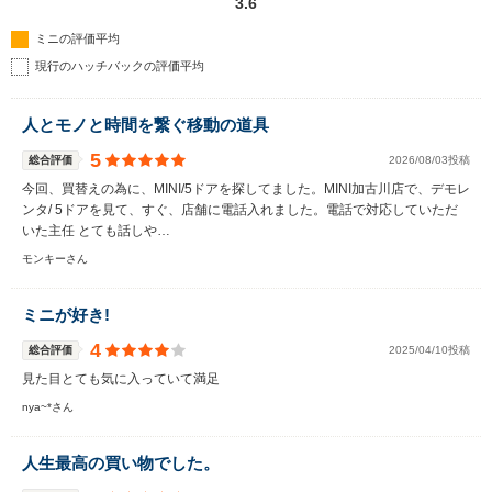
3.6
ミニの評価平均
現行のハッチバックの評価平均
人とモノと時間を繋ぐ移動の道具
5
総合評価
2026/08/03投稿
今回、買替えの為に、MINI/5ドアを探してました。MINI加古川店で、デモレ
ンタ/ 5ドアを見て、すぐ、店舗に電話入れました。電話で対応していただ
いた主任 とても話しや…
モンキーさん
ミニが好き!
4
総合評価
2025/04/10投稿
見た目とても気に入っていて満足
nya~*さん
人生最高の買い物でした。