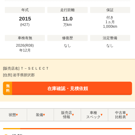
年式
走行距離
保証
付き
2015
11.0
1ヵ月
(H27)
万
km
1,000km
車検有無
修復歴
法定整備
2026(R08)
なし
なし
年
12
月
[販売店名] Ｔ－ＳＥＬＥＣＴ
[住所] 岩手県胆沢郡
無
在庫確認・見積依頼
料
販売店
車種
中古車
状態
装備
情報
スペック
比較表