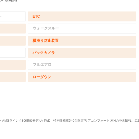
ス 広島県)
－
ETC
ウォークスルー
横滑り防止装置
バックカメラ
フルエアロ
ローダウン
ョン AMGライン (ISG搭載モデル) 4WD 特別仕様車540台限定/リアコンフォート 左Hの中古情