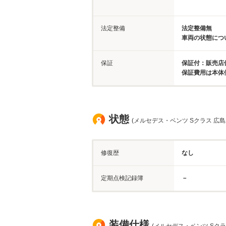
法定整備
法定整備無
車両の状態につ
保証
保証付：販売店
保証費用は本体
状態
(メルセデス・ベンツ Sクラス 広島
修復歴
なし
定期点検記録簿
－
装備仕様