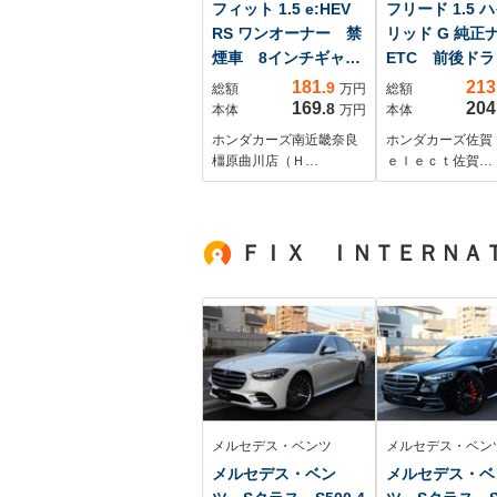
フィット 1.5 e:HEV
フリード 1.5 
RS ワンオーナー 禁
リッド G 純
煙車 8インチギャザ
ETC 前後ドラ
ーズメモリー フル
コ LED シ
181
213
.9
総額
万円
総額
セグ CD/DVD LED
ーター
169
204
.8
本体
万円
本体
ヘッドライト
ホンダカーズ南近畿奈良
ホンダカーズ佐賀
ETC リアカメラ
橿原曲川店（Ｈ…
ｅｌｅｃｔ佐賀…
前後ドライブレコー
ダー 前後センサ
ー サイドカーテン
ＦＩＸ ＩＮＴＥＲＮＡ
エアバック パドル
シフト 16AW
メルセデス・ベンツ
メルセデス・ベン
メルセデス・ベン
メルセデス・ベ