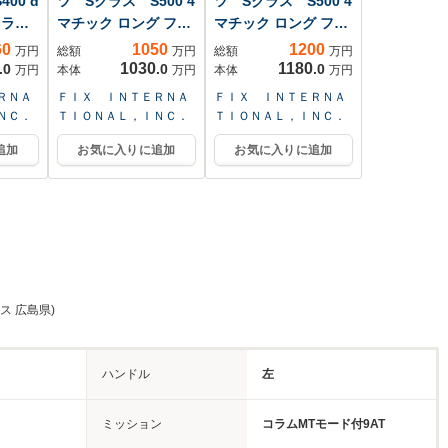
00 d
ツ Sクラス S500 4
ツ Sクラス S500 4
Gライ
マチック ロング ファ
マチック ロング ファ
ー...
ー...
60
1050
1200
万円
総額
万円
総額
万円
1030
1180
.0
.0
.0
万円
本体
万円
本体
万円
ＲＮＡ
ＦＩＸ ＩＮＴＥＲＮＡ
ＦＩＸ ＩＮＴＥＲＮＡ
ＮＣ．
ＴＩＯＮＡＬ，ＩＮＣ．
ＴＩＯＮＡＬ，ＩＮＣ．
追加
お気に入りに追加
お気に入りに追加
ス 広島県)
ハンドル
左
ミッション
コラムMTモード付9AT