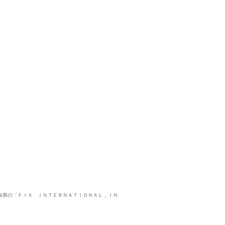
報。広島県の「ＦＩＸ ＩＮＴＥＲＮＡＴＩＯＮＡＬ，ＩＮ