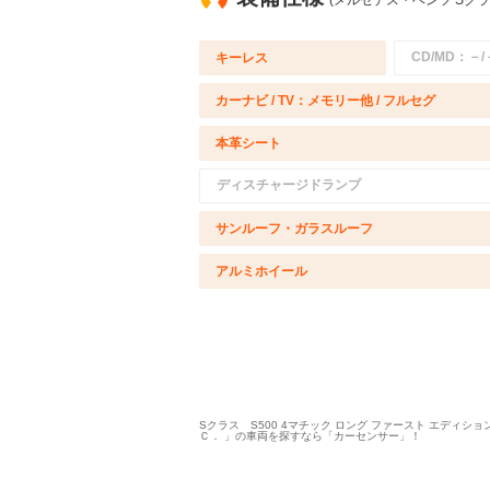
(メルセデス・ベンツ Sクラ
CD/MD：－/
キーレス
カーナビ / TV：メモリー他 / フルセグ
本革シート
ディスチャージドランプ
サンルーフ・ガラスルーフ
アルミホイール
Sクラス S500 4マチック ロング ファースト エディシ
Ｃ． 」の車両を探すなら「カーセンサー」！