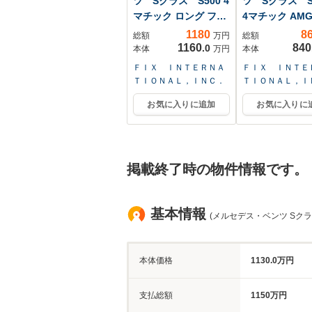
ツ Sクラス S500 4
ツ Sクラス S4
マチック ロング ファ
4マチック AM
ー...
ン ...
1180
8
総額
万円
総額
1160
840
.0
本体
万円
本体
ＦＩＸ ＩＮＴＥＲＮＡ
ＦＩＸ ＩＮＴＥ
ＴＩＯＮＡＬ，ＩＮＣ．
ＴＩＯＮＡＬ，Ｉ
お気に入りに追加
お気に入りに
掲載終了時の物件情報です。
基本情報
(メルセデス・ベンツ Sクラ
本体価格
1130.0万円
支払総額
1150万円