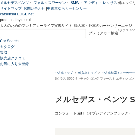
メルセデスベンツ
・
フォルクスワーゲン
・
BMW
・
アウディ
・
レクサス
他エッジ
サイトマップ
|
お問い合わせ
|
中古車ならカーセンサー
carsensor EDGE.net
produced by recruit
大人のためのプレミアカーライフ実現サイト 輸入車・外車のカーセンサーエッジ
Sクラス S5
プレミアカー検索
Car Search
カタログ
買取
販売店クチコミ
お気に入り
未登録
中古車トップ
輸入車トップ
中古車検索：メーカー一
Sクラス S500 4マチック ロング ファースト エディション
メルセデス・ベンツ 
コンフォート 左H （オブシディアンブラック）