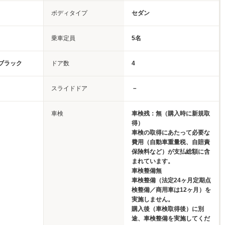
ボディタイプ
セダン
乗車定員
5名
ブラック
ドア数
4
スライドドア
－
車検
車検残：無（購入時に新規取
得）
車検の取得にあたって必要な
費用（自動車重量税、自賠責
保険料など）が支払総額に含
まれています。
車検整備無
車検整備（法定24ヶ月定期点
検整備／商用車は12ヶ月）を
実施しません。
購入後（車検取得後）に別
途、車検整備を実施してくだ