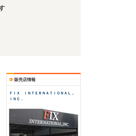
す
販売店情報
ＦＩＸ ＩＮＴＥＲＮＡＴＩＯＮＡＬ，
ＩＮＣ．