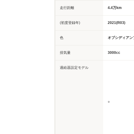
走行距離
4.4万km
(初度登録年)
2021(R03)
色
オブシディアン
排気量
3000cc
過給器設定モデル
○