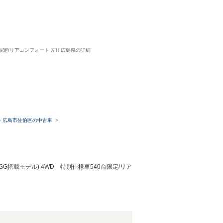
0台限定/リアコンフォート 左H 広島県の詳細
・広島市佐伯区の中古車
ISG搭載モデル) 4WD 特別仕様車540台限定/リア