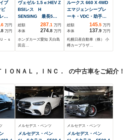
ハイブ
ヴェゼル 1.5 e:HEV Z
ルークス 660 X 4WD
正ナビ
BSIレス H
エマジェンシーブレ
レ
SENSING 最長5年
ーキ・VDC・助手席
ートヒ
保証 ワンオ-ナ- ナ
側オートスライドド
287
145
.6
.1
.5
万円
総額
万円
総額
万円
ビVXU-235VZi TV
ア・アラウンドビュ
274
137
.8
.8
.9
万円
本体
万円
本体
万円
Rカメラ CD録音
ーモニター・フロン
 Ｕ－ｓ
ホンダカーズ愛知 天白島
札幌日産自動車（株） 小
BTオ-ディオ DVD
ト&バックソナー・踏
田店…
樽カープラザ…
ドラレコ ETC
み間違い衝突防止ア
LEDライト VSA
シスト・リアシーリ
シ-トヒ-タ- アルミ
ングファン・
ＴＩＯＮＡＬ，ＩＮＣ． の中古車をご紹介！
ツ
メルセデス・ベンツ
メルセデス・ベンツ
ン
メルセデス・ベン
メルセデス・ベン