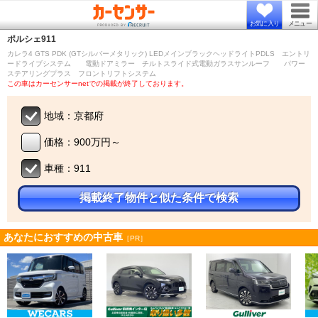
お気に入り
メニュー
ポルシェ
911
カレラ4 GTS PDK (GTシルバーメタリック) LEDメインブラックヘッドライトPDLS エントリ
ードライブシステム 電動ドアミラー チルトスライド式電動ガラスサンルーフ パワー
ステアリングプラス フロントリフトシステム
この車はカーセンサーnetでの掲載が終了しております。
地域：京都府
価格：900万円～
車種：911
掲載終了物件と似た条件で検索
あなたにおすすめの中古車
［PR］