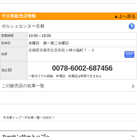
中古車販売店情報
▲上へ戻る
ポルシェセンター京都
10:00～18:00
営業時間
水曜日 第一第二火曜日
定休日
京都府京都市左京区松ヶ崎小脇町７－３
住所
0078-6002-687456
電話
一部ダイヤル回線、IP電話、光電話は利用できません
この販売店の在庫一覧
中古車トップ
中古車一覧
掲載終了
カーセンサートップへ