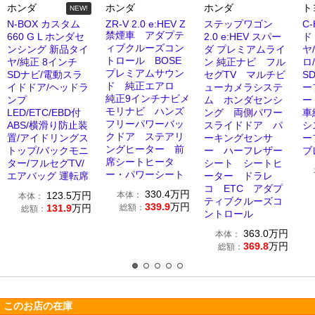
ホンダ
ホンダ
ホンダ
ト
NEW!
N-BOX カスタム
ZR-V 2.0 e:HEV Z
ステップワゴン
C
禁煙車 アダプテ
660 G L ホンダセ
2.0 e:HEV スパー
ド
ィブクルーズコン
ンシング 新品タイ
ダ プレミアムライ
ヤ
トロール BOSE
ヤ/純正 8インチ
ン 純正ナビ フル
ロ
プレミアムサウン
SDナビ/電動スラ
セグTV マルチビ
S
ド 純正エアロ
イドドア/ヘッドラ
ューカメラシステ
ー
純正9インチナビメ
ンプ
ム ホンダセンシ
ー
モリナビ ハンズ
LED/ETC/EBD付
ング 両側パワー
車
フリーパワーバッ
ABS/横滑り防止装
スライドドア パ
シ
クドア ステアリ
置/アイドリングス
ーキングセンサ
ー
ングヒーター 前
トップ/バックモニ
ー ハーフレザー
ブ
席シートヒータ
ター/フルセグTV/
シート シートヒ
ー・パワーシート
エアバッグ 運転席
ーター ドラレ
コ ETC アダプ
330.4
万円
123.5
万円
本体：
本体：
ティブクルーズコ
339.9
万円
131.9
万円
総額：
総額：
ントロール
363.0
万円
本体：
369.8
万円
総額：
このお店の在庫