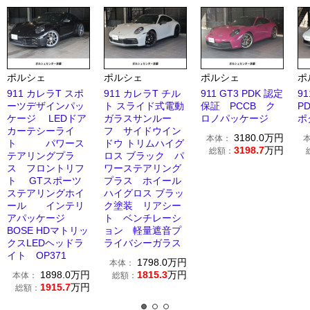
ポルシェ
ポルシェ
ポルシェ
ポ
911 カレラT スポ
911 カレラT チル
911 GT3 PDK 認定
9
ーツデザインパッ
ト スライド式電動
保証 PCCB ク
P
ケージ LEDドア
ガラスサンルー
ロノパッケージ
ポ
カーテシーライ
フ サイドウイン
3180.0
万円
本体：
ト パワース
ドウ トリムハイグ
3198.7
万円
総額：
テアリングプラ
ロス ブラック パ
ス フロントリフ
ワーステアリング
ト GTスポーツ
プラス ホイール
ステアリングホイ
ハイグロス ブラッ
ール インテリ
ク塗装 リアシー
アパッケージ
ト ベンチレーシ
BOSE HDマトリッ
ョン 軽量遮音プ
クスLEDヘッドラ
ライバシーガラス
イト OP371
1798.0
万円
本体：
1898.0
万円
1815.3
万円
本体：
総額：
1915.7
万円
総額：