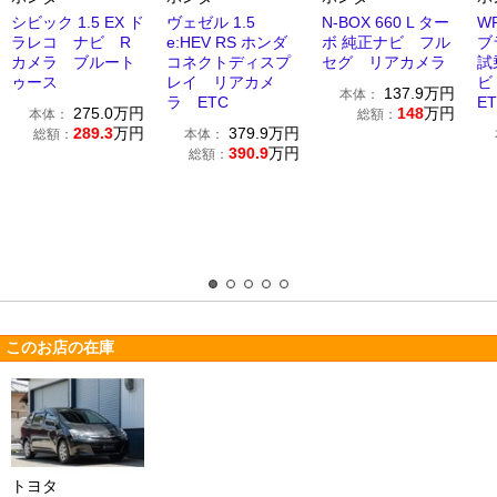
シビック 1.5 EX ド
ヴェゼル 1.5
N-BOX 660 L ター
WR
ラレコ ナビ R
e:HEV RS ホンダ
ボ 純正ナビ フル
ブ
カメラ ブルート
コネクトディスプ
セグ リアカメラ
試
ゥース
レイ リアカメ
ビ
137.9
万円
本体：
ラ ETC
E
275.0
万円
148
万円
本体：
総額：
289.3
万円
379.9
万円
総額：
本体：
390.9
万円
総額：
このお店の在庫
トヨタ