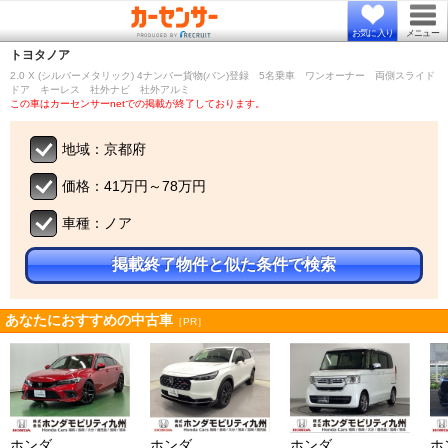
お気に入り
メニュー
トヨタ
ノア
2.0 X (シルバーメタリック) 4ナンバー貨物(バン)登録 5名乗車 ワンオーナー 両側スライド
ドア キーレス 社外ナビ 社外アルミ
この車はカーセンサーnetでの掲載が終了しております。
地域：京都府
価格：41万円～78万円
車種：ノア
掲載終了物件と似た条件で検索
あなたにおすすめの中古車
［PR］
ホンダ
ホンダ
ホンダ
ホ