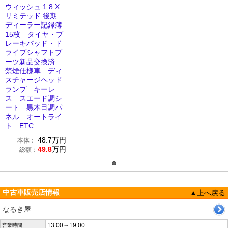
ウィッシュ 1.8 X
リミテッド 後期
ディーラー記録簿
15枚 タイヤ・ブ
レーキパッド・ド
ライブシャフトブ
ーツ新品交換済
禁煙仕様車 ディ
スチャージヘッド
ランプ キーレ
ス スエード調シ
ート 黒木目調パ
ネル オートライ
ト ETC
48.7
万円
本体：
49.8
万円
総額：
中古車販売店情報
▲上へ戻る
なるき屋
13:00～19:00
営業時間