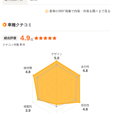
新車の360°画像で内装・外装を隅々まで見る
車種クチコミ
4.9
総合評価
点
9
クチコミ件数
件
デザイン
5.0
走行性
維持費
4.8
4.8
居住性
積載性
4.8
3.9