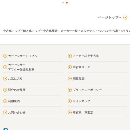
ページトップへ
中古車トップ
輸入車トップ
中古車検索：メーカー一覧
メルセデス・ベンツの中古車
Sクラ
カーセンサートップへ
メーカー認定中古車
カーセンサー
中古車リース
アフター保証対象車
お気に入り
閲覧履歴
問合わせ履歴
プライバシーポリシー
利用規約
サイトマップ
お問い合わせ
車買取・車査定