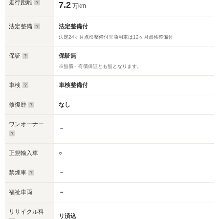
走行距離
7.2
万km
法定整備
法定整備付
法定24ヶ月点検整備付※商用車は12ヶ月点検整備付
保証
保証無
※無償・有償保証とも無となります。
車検
車検整備付
修復歴
なし
ワンオーナー
－
正規輸入車
○
禁煙車
－
福祉車両
－
リサイクル料
リ済込