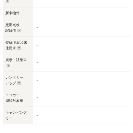
新車物件
－
定期点検
－
記録簿
登録
済未
(届出)
－
使用車
展示・試乗車
－
レンタカー
－
アップ
エコカー
－
減税対象車
キャンピング
－
カー