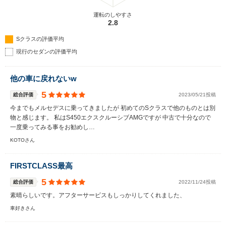
運転のしやすさ
2.8
Sクラスの評価平均
現行のセダンの評価平均
他の車に戻れないw
5
総合評価
2023/05/21投稿
今までもメルセデスに乗ってきましたが 初めてのSクラスで他のものとは別
物と感じます。 私はS450エクスクルーシブAMGですが 中古で十分なので
一度乗ってみる事をお勧めし…
KOTOさん
FIRSTCLASS最高
5
総合評価
2022/11/24投稿
素晴らしいです。アフターサービスもしっかりしてくれました、
車好きさん