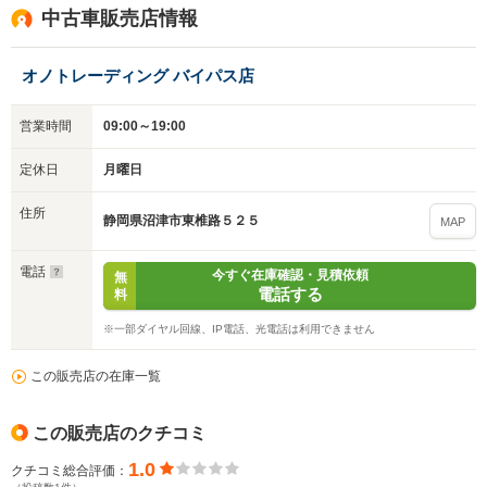
中古車販売店情報
オノトレーディング バイパス店
営業時間
09:00～19:00
定休日
月曜日
住所
静岡県沼津市東椎路５２５
MAP
入力途中の情報を保存しますか？
電話
今すぐ在庫確認・見積依頼
無
※次回問い合わせをする際に自動入力されます
電話する
料
※保存された情報は
90
日で破棄されます
※一部ダイヤル回線、IP電話、光電話は利用できません
いいえ
はい
この販売店の在庫一覧
この販売店のクチコミ
1.0
クチコミ総合評価：