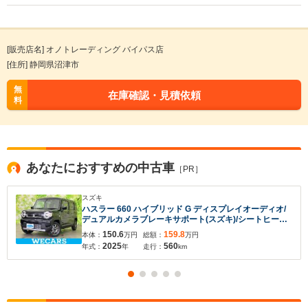
[販売店名] オノトレーディング バイパス店
[住所] 静岡県沼津市
無
在庫確認・見積依頼
料
あなたにおすすめの中古車
［PR］
スズキ
ハスラー 660 ハイブリッド G ディスプレイオーディオ/
デュアルカメラブレーキサポート(スズキ)/シートヒータ
ー 前席/車線逸脱防止支援システム/ドライブレコーダー
150.6
159.8
本体：
万円
総額：
万円
社外/ヘッドランプ LED/USBジャック
2025
560
年式：
年
走行：
km