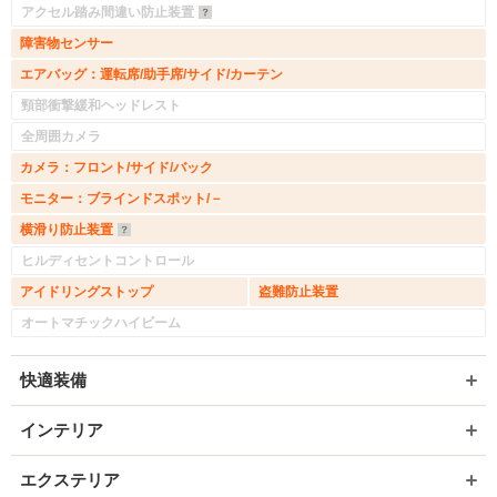
アクセル踏み間違い防止装置
障害物センサー
エアバッグ：運転席/助手席/サイド/カーテン
頸部衝撃緩和ヘッドレスト
全周囲カメラ
カメラ：フロント/サイド/バック
モニター：ブラインドスポット/－
横滑り防止装置
ヒルディセントコントロール
アイドリングストップ
盗難防止装置
オートマチックハイビーム
快適装備
インテリア
エクステリア