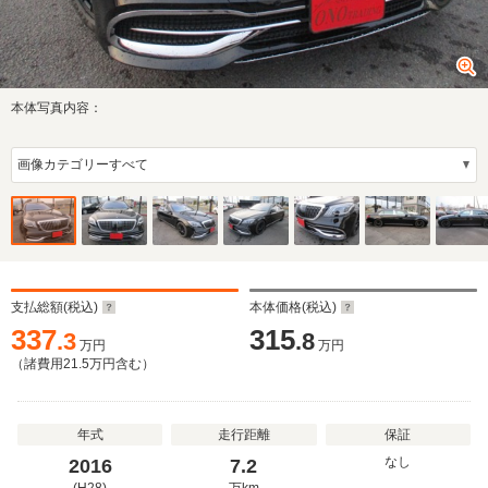
本体写真内容：
支払総額(税込)
本体価格(税込)
337
315
.3
.8
万円
万円
（諸費用
21.5
万円含む）
年式
走行距離
保証
なし
2016
7.2