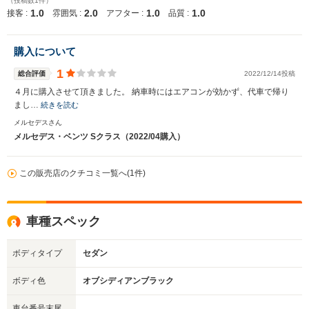
（投稿数1件）
1.0
2.0
1.0
1.0
接客 :
雰囲気 :
アフター :
品質 :
購入について
1
総合評価
2022/12/14投稿
４月に購入させて頂きました。 納車時にはエアコンが効かず、代車で帰り
まし…
続きを読む
メルセデスさん
メルセデス・ベンツ Sクラス（2022/04購入）
この販売店のクチコミ一覧へ(1件)
車種スペック
ボディタイプ
セダン
ボディ色
オブシディアンブラック
車台番号末尾