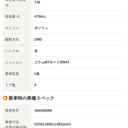
736
排気量
4700cc
エンジン
ガソリン
駆動方式
2WD
ハンドル
右
ミッション
コラムMTモード付9AT
乗車定員
5名
ドア数
4
新車時の車種スペック
発売年月
16(H28)/06
車体寸法
5250x1900x1495(mm)
(全長x全幅x全高)