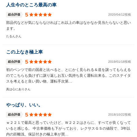
人生今のところ最高の車
5
総合評価
2020/04/12投稿
部品代などが気にならなければこれ以上の車はなかなか見当たらないと思い
ます。
たるんさん
この上なき極上車
5
総合評価
2019/01/18投稿
初のベンツで前の国産と比べると、とにかく見られる＆道を譲ってもらえる
のでこちらも負けずに譲り返しお互い気持ち良く運転出来る。このステイタ
スを考えると良い買い物、運転手次第…
真は心にありさん
やっぱり、いい。
5
総合評価
2018/10/22投稿
ｗ２２１で最高と思っていたけど、Ｗ２２２はさらに、すべてが良くなって
いると感じる。 中古車価格も下がっており、レクサスＧＳの値段で、3年以
内の距離浅、保証付きの極上車が買…