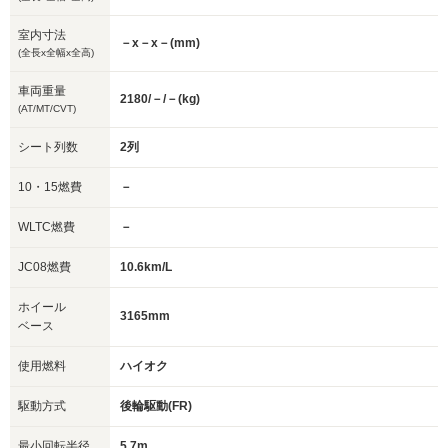
室内寸法
－x－x－(mm)
(全長x全幅x全高)
車両重量
2180/－/－(kg)
(AT/MT/CVT)
シート列数
2列
10・15燃費
－
WLTC燃費
－
JC08燃費
10.6km/L
ホイール
3165mm
ベース
使用燃料
ハイオク
駆動方式
後輪駆動(FR)
最小回転半径
5.7m