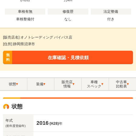
(H28)
万
km
車検有無
修復歴
法定整備
車検整備付
なし
付き
[販売店名] オノトレーディング バイパス店
[住所] 静岡県沼津市
無
在庫確認・見積依頼
料
販売店
車種
中古車
状態
装備
情報
スペック
比較表
状態
年式
2016
(H28)
年
(初年度登録年)