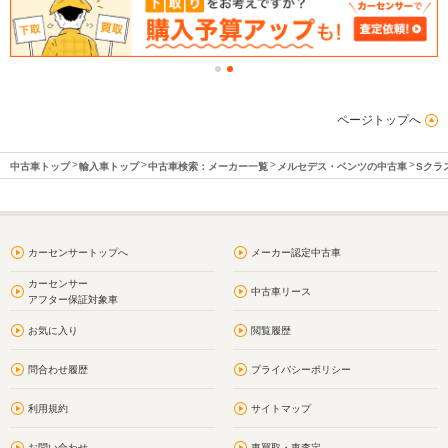
ページトップへ
中古車トップ
輸入車トップ
中古車検索：メーカー一覧
メルセデス・ベンツの中古車
Sクラ
カーセンサートップへ
メーカー認定中古車
カーセンサー
中古車リース
アフター保証対象車
お気に入り
閲覧履歴
問合わせ履歴
プライバシーポリシー
利用規約
サイトマップ
お問い合わせ
車買取・車査定