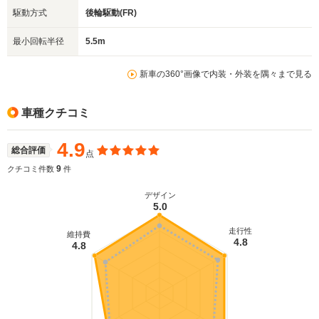
駆動方式
後輪駆動(FR)
最小回転半径
5.5m
新車の360°画像で内装・外装を隅々まで見る
車種クチコミ
4.9
総合評価
点
9
クチコミ件数
件
デザイン
5.0
走行性
維持費
4.8
4.8