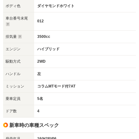
ボディ色
ダイヤモンドホワイト
車台番号末尾
012
排気量
3500cc
エンジン
ハイブリッド
駆動方式
2WD
ハンドル
左
ミッション
コラムMTモード付7AT
乗車定員
5名
ドア数
4
新車時の車種スペック
発売年月
16(H28)/06