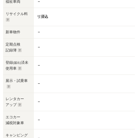
福祉車両
－
リサイクル料
リ済込
新車物件
－
定期点検
－
記録簿
登録
済未
(届出)
－
使用車
展示・試乗車
－
レンタカー
－
アップ
エコカー
－
減税対象車
キャンピング