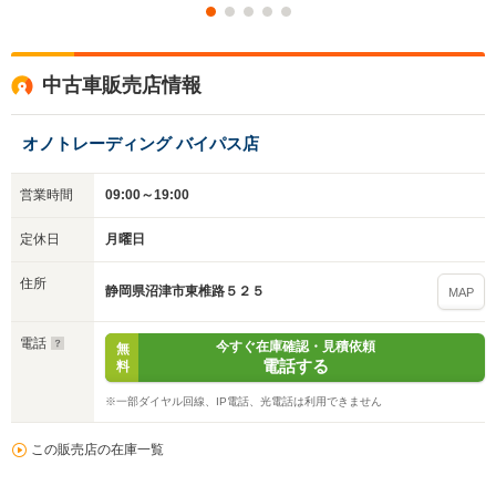
中古車販売店情報
オノトレーディング バイパス店
営業時間
09:00～19:00
定休日
月曜日
入力途中の情報を保存しますか？
住所
静岡県沼津市東椎路５２５
MAP
※次回問い合わせをする際に自動入力されます
電話
今すぐ在庫確認・見積依頼
無
※保存された情報は
90
日で破棄されます
電話する
料
※一部ダイヤル回線、IP電話、光電話は利用できません
いいえ
はい
この販売店の在庫一覧