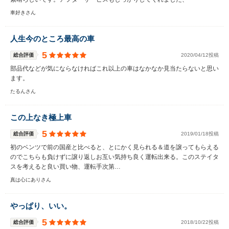
車好きさん
人生今のところ最高の車
5
総合評価
2020/04/12投稿
部品代などが気にならなければこれ以上の車はなかなか見当たらないと思い
ます。
たるんさん
この上なき極上車
5
総合評価
2019/01/18投稿
初のベンツで前の国産と比べると、とにかく見られる＆道を譲ってもらえる
のでこちらも負けずに譲り返しお互い気持ち良く運転出来る。このステイタ
スを考えると良い買い物、運転手次第…
真は心にありさん
やっぱり、いい。
5
総合評価
2018/10/22投稿