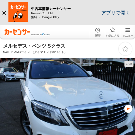
中古車情報カーセンサー
アプリで開く
Recruit Co., Ltd.
無料 － Google Play
履歴
お気に入り
メニュー
メルセデス・ベンツ Sクラス
S400 h AMGライン （ダイヤモンドホワイト）
1/20