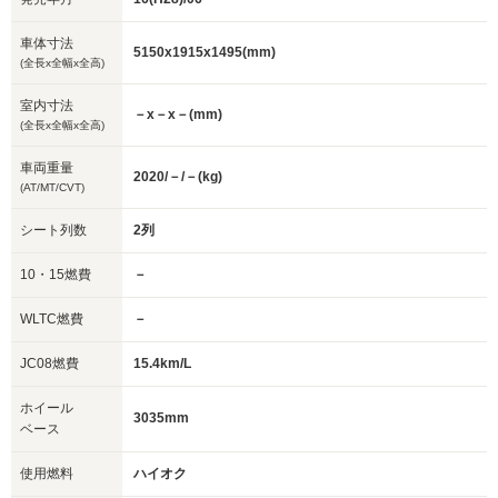
車体寸法
5150x1915x1495(mm)
(全長x全幅x全高)
室内寸法
－x－x－(mm)
(全長x全幅x全高)
車両重量
2020/－/－(kg)
(AT/MT/CVT)
シート列数
2列
10・15燃費
－
WLTC燃費
－
JC08燃費
15.4km/L
ホイール
3035mm
ベース
使用燃料
ハイオク