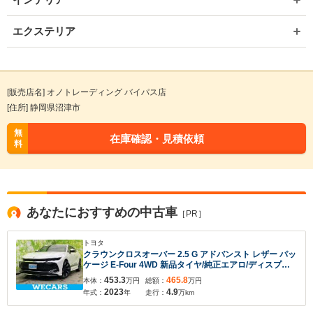
エクステリア
[販売店名] オノトレーディング バイパス店
[住所] 静岡県沼津市
無
在庫確認・見積依頼
料
あなたにおすすめの中古車
［PR］
トヨタ
クラウンクロスオーバー 2.5 G アドバンスト レザー パッ
ケージ E-Four 4WD 新品タイヤ/純正エアロ/ディスプレ
イオーディオ+ナビ/デジタルインナーミラー/衝突安全装
453.3
465.8
本体：
万円
総額：
万円
置/シートヒーター 前席/全方位モニター/車線逸脱防止支
2023
4.9
年式：
年
走行：
万km
援システム/シート 合皮