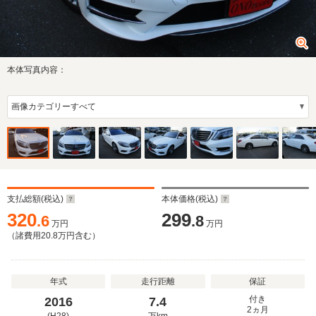
本体写真内容：
支払総額(税込)
本体価格(税込)
320
299
.6
.8
万円
万円
（諸費用
20.8
万円含む）
年式
走行距離
保証
付き
2016
7.4
2ヵ月