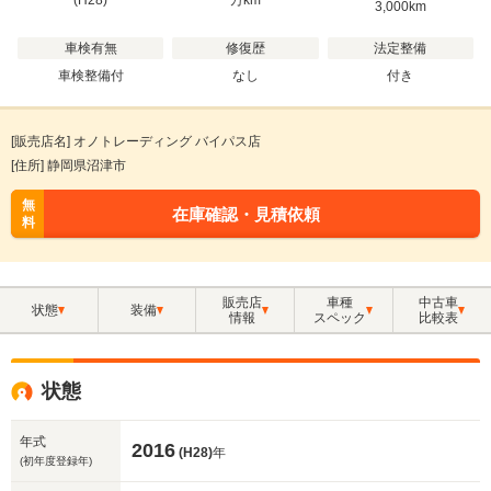
(H28)
万
km
3,000km
車検有無
修復歴
法定整備
車検整備付
なし
付き
[販売店名] オノトレーディング バイパス店
[住所] 静岡県沼津市
無
在庫確認・見積依頼
料
販売店
車種
中古車
状態
装備
情報
スペック
比較表
状態
年式
2016
(H28)
年
(初年度登録年)