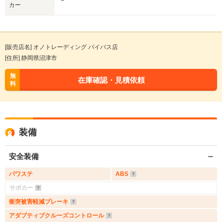
－
カー
[販売店名] オノトレーディング バイパス店
[住所] 静岡県沼津市
無
在庫確認・見積依頼
料
装備
安全装備
パワステ
ABS
サポカー
衝突被害軽減ブレーキ
アダプティブクルーズコントロール