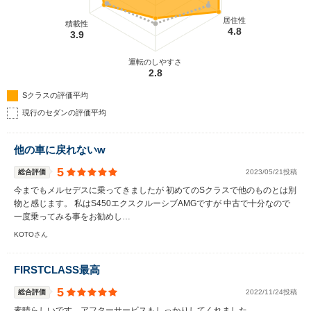
居住性
積載性
4.8
3.9
運転のしやすさ
2.8
Sクラスの評価平均
現行のセダンの評価平均
他の車に戻れないw
5
総合評価
2023/05/21投稿
今までもメルセデスに乗ってきましたが 初めてのSクラスで他のものとは別
物と感じます。 私はS450エクスクルーシブAMGですが 中古で十分なので
一度乗ってみる事をお勧めし…
KOTOさん
FIRSTCLASS最高
5
総合評価
2022/11/24投稿
素晴らしいです。アフターサービスもしっかりしてくれました、