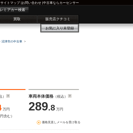
サイトマップ
|
お問い合わせ
|
中古車ならカーセンサー
レミアカー検索
買取
販売店クチコミ
お気に入り
未登録
・沼津市の中古車
車両本体価格
込）
（税込）
289
4
.8
万円
万円
万円含む）
価格見直しメールを受け取る