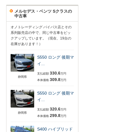
メルセデス・ベンツ Sクラスの
中古車
オノトレーディング バイパス店とその
系列販売店の中で、同じ中古車をピッ
クアップしています。（現在、19台の
在庫があります！）
S550 ロング 後期マ
イ...
330.6
支払総額
万円
静岡県
309.8
本体価格
万円
S550 ロング 後期マ
イ...
320.6
支払総額
万円
静岡県
299.8
本体価格
万円
S400 ハイブリッド