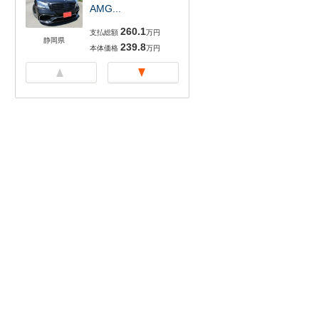
AMG...
260.1
支払総額
万円
静岡県
239.8
本体価格
万円
S400 ハイブリッド
エ...
256.1
支払総額
万円
静岡県
235.8
本体価格
万円
S550 ロング 後期マ
イ...
337.3
支払総額
万円
静岡県
315.8
本体価格
万円
S300 h AMGライン
後期...
303.4
支払総額
万円
静岡県
289.8
本体価格
万円