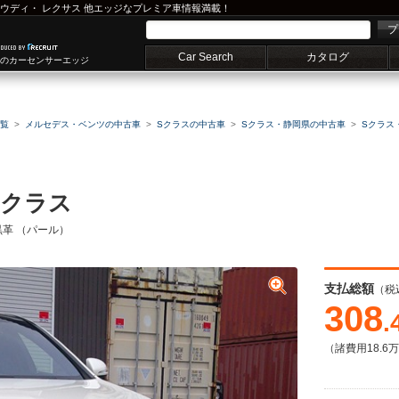
ウディ
・
レクサス
他エッジなプレミア車情報満載！
プ
Car Search
カタログ
車のカーセンサーエッジ
覧
メルセデス・ベンツの中古車
Sクラスの中古車
Sクラス・静岡県の中古車
Sクラス
Sクラス
黒革 （パール）
支払総額
（税
308
.
（諸費用18.6