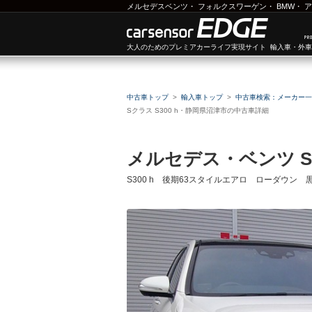
メルセデスベンツ
・
フォルクスワーゲン
・
BMW
・
ア
大人のためのプレミアカーライフ実現サイト 輸入車・外
中古車トップ
輸入車トップ
中古車検索：メーカー一
Sクラス S300 h・静岡県沼津市の中古車詳細
メルセデス・ベンツ 
S300 h 後期63スタイルエアロ ローダウン 