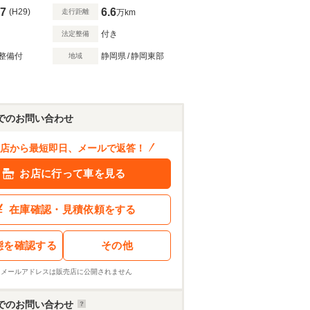
7
6.6
(H29)
走行距離
万km
付き
法定整備
整備付
静岡県
/
静岡東部
地域
でのお問い合わせ
店から最短即日、メールで返答！
お店に行って車を見る
在庫確認・見積依頼をする
態を確認する
その他
※メールアドレスは販売店に公開されません
でのお問い合わせ