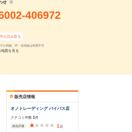
わせ
6002-406972
号を読み取る
ヤル回線、IP・光回線は利用不可
の地図を見る
販売店情報
オノトレーディング バイパス店
1
クチコミ件数
件
1
総合評価
点