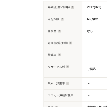
年式(初度登録年)
2017(H29)
走行距離
6.6万km
修復歴
なし
定期点検記録簿
－
禁煙車
－
リサイクル料
リ済込
展示・試乗車
－
エコカー減税対象車
－