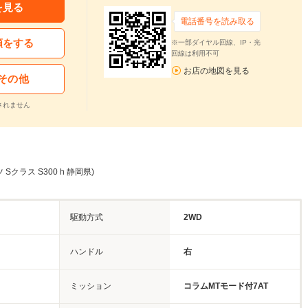
を見る
電話番号を読み取る
頼をする
※一部ダイヤル回線、IP・光
回線は利用不可
お店の地図を見る
その他
されません
Sクラス S300 h 静岡県)
駆動方式
2WD
ハンドル
右
ミッション
コラムMTモード付7AT