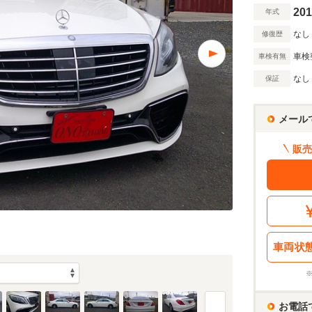
201
年式
なし
修復歴
車検
車検有無
なし
保証
メール
販売
車両状
お電話