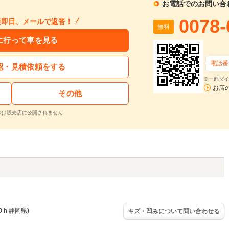
お電話でのお問い合
0078-
短即日、メールで返答！
無料
に行って車を見る
電話番
認・見積依頼をする
※一部ダイ
お店
その他
スは販売店に公開されません
 h 静岡県)
キズ・凹みについて問い合わせる