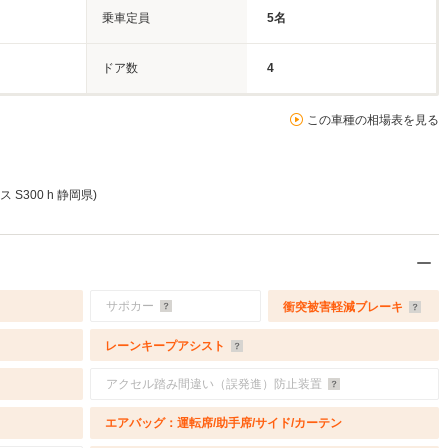
乗車定員
5名
ドア数
4
この車種の相場表を見る
S300 h 静岡県)
サポカー
衝突被害軽減ブレーキ
レーンキープアシスト
アクセル踏み間違い（誤発進）防止装置
エアバッグ：運転席/助手席/サイド/カーテン