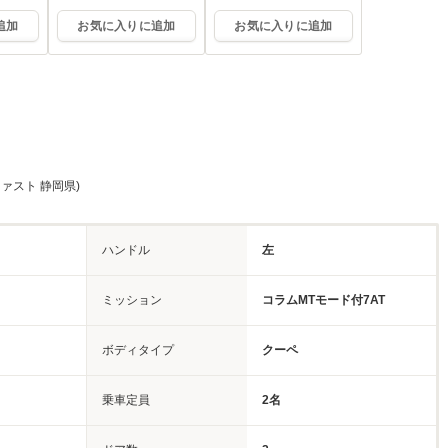
社ショールーム
社ショールーム
追加
お気に入りに追加
お気に入りに追加
ファスト 静岡県)
ハンドル
左
ミッション
コラムMTモード付7AT
ボディタイプ
クーペ
乗車定員
2名