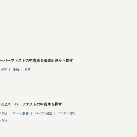
2スーパーファストの中古車を都道府県から探す
静岡
愛知
三重
812スーパーファストの中古車を探す
(黒)
グレー(灰色)
パープル(紫)
イエロー(黄)
(白)