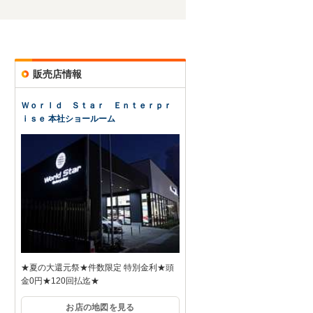
販売店情報
Ｗｏｒｌｄ Ｓｔａｒ Ｅｎｔｅｒｐｒ
ｉｓｅ 本社ショールーム
★夏の大還元祭★件数限定 特別金利★頭
金0円★120回払迄★
お店の地図を見る