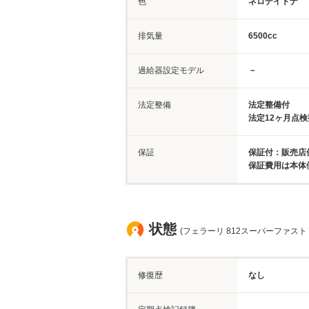
色
ネロデイトナ
排気量
6500cc
過給器設定モデル
－
法定整備
法定整備付
法定12ヶ月点
保証
保証付：販売店保
保証費用は本体
状態
(フェラーリ 812スーパーファスト
修復歴
なし