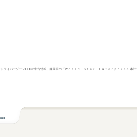
AW/カーボンドライバーゾーンLEDの中古情報。静岡県の「Ｗｏｒｌｄ Ｓｔａｒ Ｅｎｔｅｒｐｒｉｓｅ