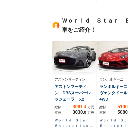
ヒーター リア
プロテクション
ス 19インチ
Ｗｏｒｌｄ Ｓｔａｒ Ｅ
イ 弊社デモカ
年保証
車をご紹介！
アストンマーティン
ランボルギーニ
アストンマーティ
ランボルギーニ
ン DBSスーパーレ
ヴェンタドール
ッジェーラ 5.2
4WD
3091
5100
.4
総額
万円
総額
3030
5080
.0
本体
万円
本体
Ｗｏｒｌｄ Ｓｔａｒ
Ｗｏｒｌｄ Ｓ
Ｅｎｔｅｒｐｒｉｓｅ 本
Ｅｎｔｅｒｐｒｉ