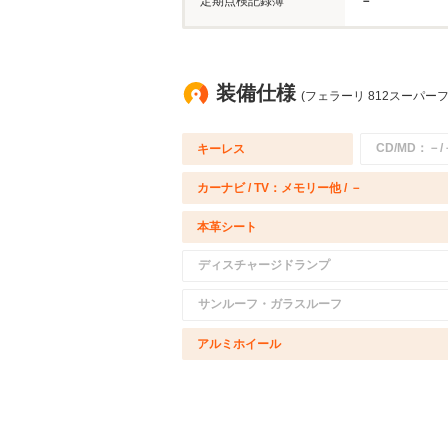
定期点検記録簿
－
装備仕様
(フェラーリ 812スーパー
CD/MD：－/
キーレス
カーナビ / TV：メモリー他 / －
本革シート
ディスチャージドランプ
サンルーフ・ガラスルーフ
アルミホイール