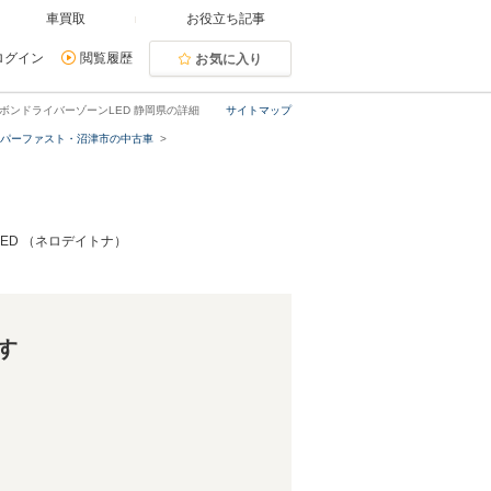
車買取
お役立ち記事
ログイン
閲覧履歴
お気に入り
W/カーボンドライバーゾーンLED 静岡県の詳細
サイトマップ
ーパーファスト・沼津市の中古車
ンLED （ネロデイトナ）
す