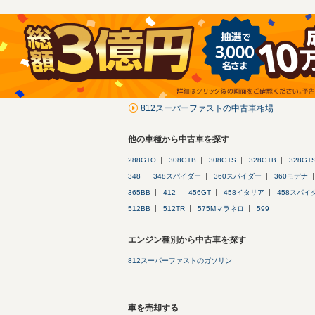
812スーパーファストの中古車相場
他の車種から中古車を探す
288GTO
308GTB
308GTS
328GTB
328GT
348
348スパイダー
360スパイダー
360モデナ
365BB
412
456GT
458イタリア
458スパイ
512BB
512TR
575Mマラネロ
599
エンジン種別から中古車を探す
812スーパーファストのガソリン
車を売却する