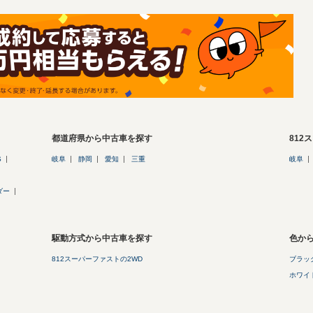
都道府県から中古車を探す
81
S
岐阜
静岡
愛知
三重
岐阜
ダー
駆動方式から中古車を探す
色から
812スーパーファストの2WD
ブラック
ホワイト