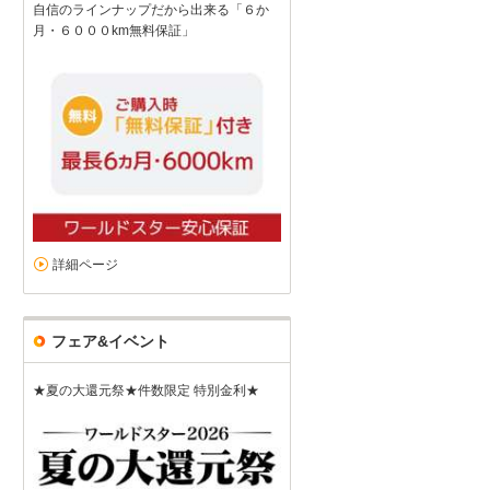
自信のラインナップだから出来る「６か
月・６０００km無料保証」
詳細ページ
フェア&イベント
★夏の大還元祭★件数限定 特別金利★