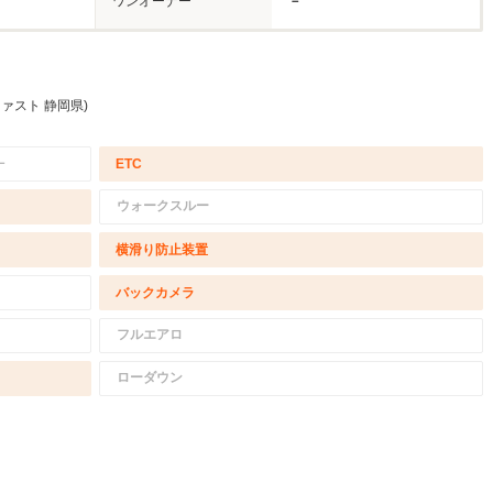
ワンオーナー
－
ファスト 静岡県)
－
ETC
ウォークスルー
横滑り防止装置
バックカメラ
フルエアロ
ローダウン