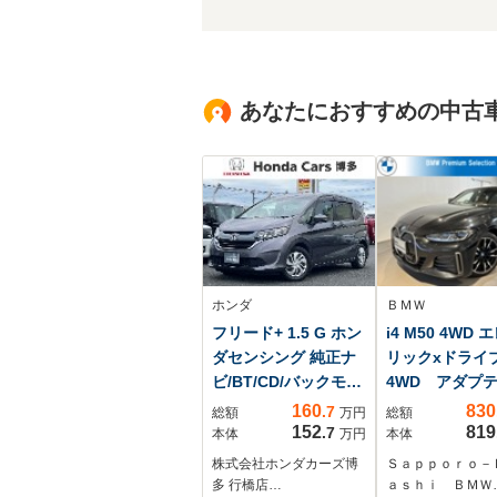
あなたにおすすめの中古
ホンダ
ＢＭＷ
フリード+ 1.5 G ホン
i4 M50 4WD
ダセンシング 純正ナ
リックxドラ
ビ/BT/CD/バックモニ
4WD アダプ
ター/ETC
Mサス ドライ
160
830
.7
総額
万円
総額
アシストプロフ
152
819
.7
本体
万円
本体
ショナル レザ
株式会社ホンダカーズ博
Ｓａｐｐｏｒｏ－
ート ステアリ
多 行橋店…
ａｓｈｉ ＢＭＷ