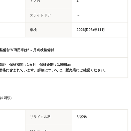
ドア数
2
スライドドア
－
車検
2026(R08)年11月
検整備付※商用車は6ヶ月点検整備付
証 保証期間：1ヵ月 保証距離：1,000km
価格に含まれています。詳細については、販売店にご確認ください。
 静岡県)
リサイクル料
リ済込