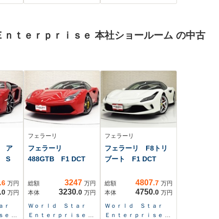
サン
ール Bluetooth 障
Bluetooth USB
ガラ
害物センサー シー
LEDライト 前席シ
アロ
トヒーター 地デ
ートヒーター パー
ｎｔｅｒｐｒｉｓｅ 本社ショールーム の中古
ー 2
ジ USB スペアキ
キングセンサー サ
ーあり
イドエアバッグ 横
滑り防止機能
フェラーリ
フェラーリ
 ア
フェラーリ
フェラーリ F8トリ
 S
488GTB F1 DCT
ブート F1 DCT
3247
4807
.6
.7
万円
総額
万円
総額
万円
3230
4750
.0
.0
.0
万円
本体
万円
本体
万円
ｔａｒ
Ｗｏｒｌｄ Ｓｔａｒ
Ｗｏｒｌｄ Ｓｔａｒ
ｓｅ 本
Ｅｎｔｅｒｐｒｉｓｅ 本
Ｅｎｔｅｒｐｒｉｓｅ 本