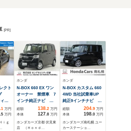
車
[PR]
ホンダ
ホンダ
 エレクト
N-BOX 660 EX ワン
N-BOX カスタム 660
イブ
オーナー 禁煙車 7
4WD 当社試乗車UP
ティブ
インチ純正ナビ
純正9インチナビ バ
ビング
ETC バックカメ
ックカメラ ホンダ
138
204
.1
.2
.9
万円
総額
万円
総額
万円
ェッ
ラ 片側電動スライ
センシング 前側ド
127
198
.5
.8
.0
万円
本体
万円
本体
万円
ーシ
ドドア アダプティ
ラレコ ETC 両側
Ｈｉｇ
ホンダカーズ京都 伏見東
ホンダカーズ南札幌 ユー
ング
ブクルーズコントロ
PSD フルセグ
…
店 （Ｈｏｎｄ…
カーステーショ…