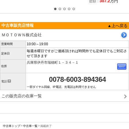
307.2
万円
総額：
中古車販売店情報
▲上へ戻る
ＭＯＴＯＷＮ株式会社
10:00～19:00
営業時間
毎週水曜日ですがご連絡頂ければ時間外でも定休日でもご対応さ
定休日
せて頂きます
兵庫県伊丹市瑞穂町１－３４－１
住所
0078-6003-894364
電話
一部ダイヤル回線、IP電話、光電話は利用できません
この販売店の在庫一覧
中古車トップ
中古車一覧
掲載終了