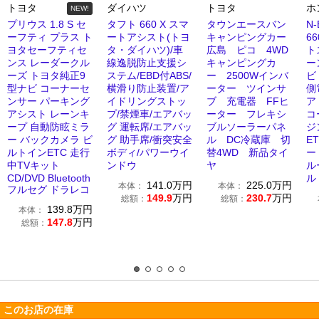
トヨタ
ダイハツ
トヨタ
ホ
NEW!
プリウス 1.8 S セ
タフト 660 X スマ
タウンエースバン
N
ーフティ プラス ト
ートアシスト(トヨ
キャンピングカー
6
ヨタセーフティセ
タ・ダイハツ)/車
広島 ピコ 4WD
ト
ンス レーダークル
線逸脱防止支援シ
キャンピングカ
ー
ーズ トヨタ純正9
ステム/EBD付ABS/
ー 2500Wインバ
ビ
型ナビ コーナーセ
横滑り防止装置/ア
ーター ツインサ
側
ンサー パーキング
イドリングストッ
ブ 充電器 FFヒ
ア
アシスト レーンキ
プ/禁煙車/エアバッ
ーター フレキシ
コ
ープ 自動防眩ミラ
グ 運転席/エアバッ
ブルソーラーパネ
ジ
ー バックカメラ ビ
グ 助手席/衝突安全
ル DC冷蔵庫 切
E
ルトインETC 走行
ボディ/パワーウイ
替4WD 新品タイ
ー
中TVキット
ンドウ
ヤ
ル
CD/DVD Bluetooth
ル
141.0
万円
225.0
万円
本体：
本体：
フルセグ ドラレコ
149.9
万円
230.7
万円
総額：
総額：
139.8
万円
本体：
147.8
万円
総額：
このお店の在庫