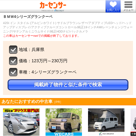
お気に入り
メニュー
ＢＭＷ
4シリーズグランクーペ
420i イン スタイル (アルピンホワイト) サドルブラウンレザー/アダプティブLEDヘッド/ヘッド
アップディスプレイ/アクティブクルーズコントロール/純正19インチAW/レーンチェンジウォー
ニング/サテンアルミニウムサイド/純正HDDナビ/バックカメラ
この車はカーセンサーnetでの掲載が終了しております。
地域：兵庫県
価格：123万円～230万円
車種：4シリーズグランクーペ
掲載終了物件と似た条件で検索
あなたにおすすめの中古車
［PR］