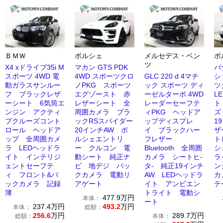
ＢＭＷ
ポルシェ
メルセデス・ベン
ポ
ツ
X4 xドライブ35i M
マカン GTS PDK
パ
スポーツ 4WD 電
4WD スポーツクロ
GLC 220 d 4マチ
シ
動ガラスサンルー
ノPKG スポーツ
ック スポーツ ディ
ツ
フ ブラックレザ
エグゾースト 赤
ーゼルターボ 4WD
L
ーシート 6気筒エ
レザーシート 全
レーダーセーフテ
ト
ンジン アクティ
周囲カメラ ブラ
ィPKG ヘッドア
ズ
ブクルーズコント
ックRSスパイダー
ップディスプレ
1
ロール ヘッドア
20インチAW ポ
イ ブラックハー
ザ
ップ 全周囲カメ
ルシェエントリ
フレザー
ト
ラ LEDヘッドラ
ー クルコン 電
Bluetooth 全周囲
シ
イト インテリジ
動シート 純正ナ
カメラ シートヒ-
ラ
ェントセーフテ
ビ 地デジ バッ
タ- 純正19インチ
ン
ィ フロント&バ
クカメラ 電動リ
AW LEDヘッドラ
カ
ックカメラ 記録
アゲート
イト アンビエン
テ
簿
トライト 電動シ
477.9
万円
本体：
ート
237.4
万円
493.2
万円
本体：
総額：
256.6
万円
289.7
万円
総額：
本体：