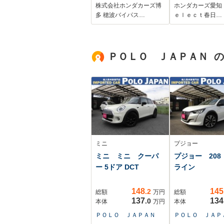
ッドライト・前後ド
227NBi TV
株式会社ホンダカーズ博
ホンダカーズ愛知
ライブレコーダー・
ラ CD
多 穂波バイパス…
ｅｌｅｃｔ春日…
バックカメラ・
Bluetooth 
Bluetooth・ワンオー
ライブレコー
ナー
シ-トヒ-タ-E
ＰＯＬＯ ＪＡＰＡＮ 
LEDライト 
動ドア VSA
ーズコントロー
ミニ
プジョー
ミニ ミニ クーパ
プジョー 208
ー 5ドア DCT
ライン
148
145
.2
総額
万円
総額
137
134
.0
本体
万円
本体
ＰＯＬＯ ＪＡＰＡＮ
ＰＯＬＯ ＪＡＰ