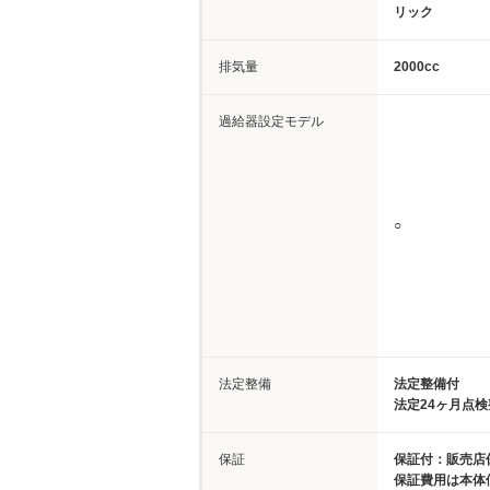
リック
排気量
2000cc
過給器設定モデル
○
法定整備
法定整備付
法定24ヶ月点
保証
保証付：販売店保
保証費用は本体