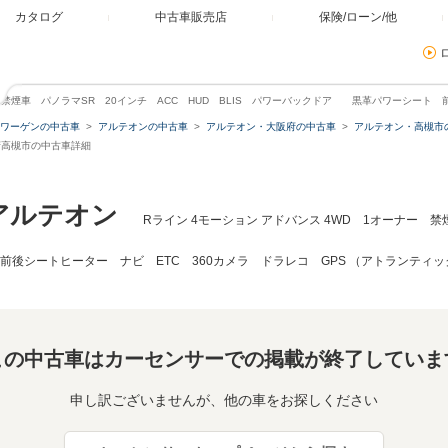
カタログ
中古車販売店
保険/ローン/他
ー 禁煙車 パノラマSR 20インチ ACC HUD BLIS パワーバックドア 黒革パワーシート 
ワーゲンの中古車
アルテオンの中古車
アルテオン・大阪府の中古車
アルテオン・高槻市
阪府高槻市の中古車詳細
アルテオン
Rライン 4モーション アドバンス 4WD 1オーナー 
前後シートヒーター ナビ ETC 360カメラ ドラレコ GPS （アトランティ
この中古車はカーセンサーでの掲載が終了していま
申し訳ございませんが、他の車をお探しください