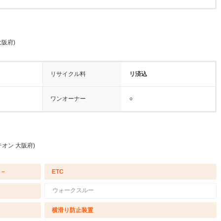
阪府)
リサイクル料
リ済込
ワンオーナー
○
オン 大阪府)
/－
ETC
ウォークスルー
横滑り防止装置