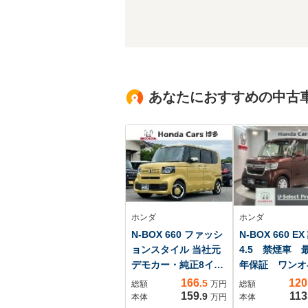
あなたにおすすめの中古
ホンダ
ホンダ
N-BOX 660 ファッシ
N-BOX 660 E
ョンスタイル 当社元
4.5 禁煙車 
デモカー・純正8イン
年保証 ワンオ
チナビTV・パワース
HONDASENS
166
120
.5
総額
万円
総額
ライドドア・LEDヘ
純正ナビVXU-
159
113
.9
本体
万円
本体