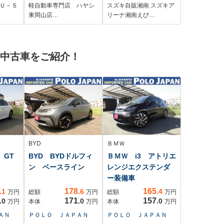
 Rカメ
レーキ/ABS/踏み間違
 Ｕ－Ｓ
軽自動車専門店 ハヤシ
スズキ自販湘南 スズキア
い防止機能
東岡山店…
リーナ湘南えび…
DVD ド
ダー
TC
の中古車をご紹介！
両側電
 クル
ル
BYD
ＢＭＷ
 GT
BYD BYDドルフィ
ＢＭＷ i3 アトリエ
ン ベースライン
レンジエクステンダ
ー装備車
178
165
.1
.6
.4
万円
総額
万円
総額
万円
171
157
.0
.0
.0
万円
本体
万円
本体
万円
ＡＮ
ＰＯＬＯ ＪＡＰＡＮ
ＰＯＬＯ ＪＡＰＡＮ