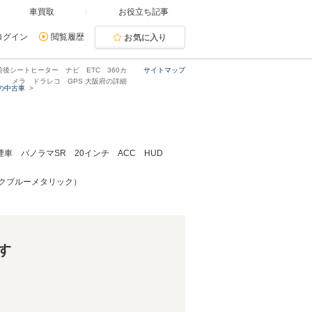
車買取
お役立ち記事
ログイン
閲覧履歴
お気に入り
前後シートヒーター ナビ ETC 360カ
サイトマップ
メラ ドラレコ GPS 大阪府の詳細
の中古車
禁煙車 パノラマSR 20インチ ACC HUD
ックブルーメタリック）
す