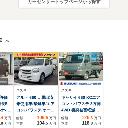
カーセンサートップページから探す
車
[PR]
スズキ
スズキ
X 評価
アルト 660 L 届出済
キャリイ 660 KCエア
最長5
未使用車/禁煙車/エア
コン・パワステ 3方開
-ナ-
コン/パワステ/オート
4WD 衝突被害軽減ブ
ING
ライト/パワーウィン
レーキ
109
126
.4
.9
.3
万円
総額
万円
総額
万円
ドウ/衝突被害軽減ブ
104
118
.8
.5
.8
万円
本体
万円
本体
万円