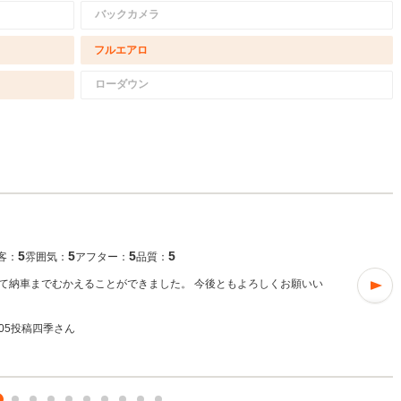
バックカメラ
フルエアロ
ローダウン
5
5
5
5
客：
雰囲気：
アフター：
品質：
て納車までむかえることができました。 今後ともよろしくお願いい
8/05投稿
四季さん