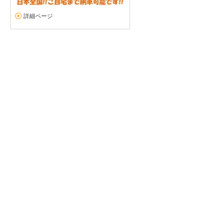
詳細ページ
どの車もきれい
5
5
5
5
接客：
雰囲気：
アフター：
品質：
総合評価
点
どの黒にしようか迷う程に綺麗でした。 対応も良かったので、満足で
ルノー トゥインゴ（2024/11購入）
2024/11/24投稿
ゆかちんさん