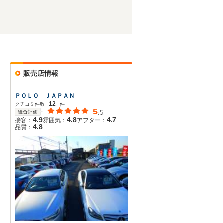
販売店情報
ＰＯＬＯ ＪＡＰＡＮ
12
クチコミ件数
件
5
総合評価
点
4.9
4.8
4.7
接客：
雰囲気：
アフター：
4.8
品質：