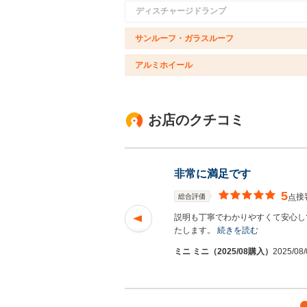
ディスチャージドランプ
サンルーフ・ガラスルーフ
アルミホイール
お店のクチコミ
非常に満足です
5
接
総合評価
点
皆さんが丁寧に対応
説明も丁寧でわかりやすくて安心し
たします。
続きを読む
27投
う－ちゃんさ
ミニ ミニ（2025/08購入）
2025/0
ん