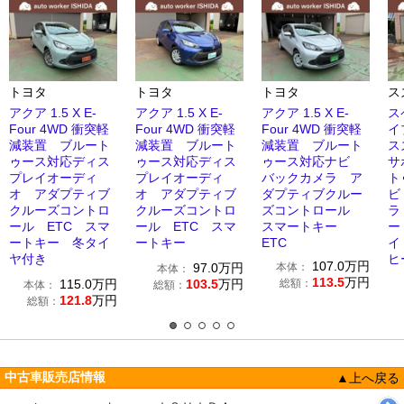
トヨタ
トヨタ
トヨタ
ス
アクア 1.5 X E-
アクア 1.5 X E-
アクア 1.5 X E-
ス
Four 4WD 衝突軽
Four 4WD 衝突軽
Four 4WD 衝突軽
イ
減装置 ブルート
減装置 ブルート
減装置 ブルート
ス
ゥース対応ディス
ゥース対応ディス
ゥース対応ナビ
サ
プレイオーディ
プレイオーディ
バックカメラ ア
ト
オ アダプティブ
オ アダプティブ
ダプティブクルー
ビ
クルーズコントロ
クルーズコントロ
ズコントロール
ラ
ール ETC スマ
ール ETC スマ
スマートキー
ー
ートキー 冬タイ
ートキー
ETC
イ
ヤ付き
ヒ
107.0
万円
97.0
万円
本体：
本体：
113.5
万円
115.0
万円
103.5
万円
総額：
本体：
総額：
121.8
万円
総額：
中古車販売店情報
▲上へ戻る