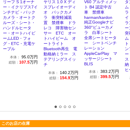
リーフ S 1オーナ
ヤリス 1.0 X ディ
V60 アルティメッ
タ
ー・イクリプス7イ
スプレイオーディ
ト B4 認定中古
ム
ンチナビ・バック
オ バックカメ
車 禁煙車
ラ
カメラ・オートク
ラ 衝突軽減装
harman/kardon
イ
純正Googleナビ
ルーズ・シート・
置 禁煙車 ドラ
ラ
360°ビューカメ
ハンドルヒータ
レコ 障害物セン
ー
ラ 白革シート
ー・オートハイビ
サー ETC オー
突
全席シートヒータ
ームLED・フォ
トハイビーム オ
ム
ー シートベンチ
グ・ETC・充電ケ
ートライト
ト
レーション
ーブル
Bluetooth再生 電
ン
AppleCarPlay マ
動格納ミラー ス
ー
95.0
万円
本体：
ッサージシート
テアリングスイッ
ス
107.5
万円
総額：
BLIS
チ
納
ヒ
383.2
万円
本体：
140.2
万円
本体：
399.5
万円
総額：
154.9
万円
総額：
このお店の在庫