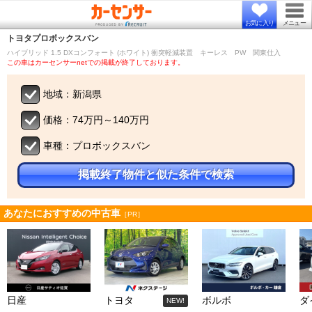
お気に入り
メニュー
トヨタ
プロボックスバン
ハイブリッド 1.5 DXコンフォート (ホワイト) 衝突軽減装置 キーレス PW 関東仕入
この車はカーセンサーnetでの掲載が終了しております。
地域：新潟県
価格：74万円～140万円
車種：プロボックスバン
掲載終了物件と似た条件で検索
あなたにおすすめの中古車
［PR］
日産
トヨタ
ボルボ
ダ
NEW!