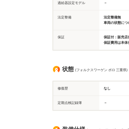
過給器設定モデル
－
法定整備
法定整備無
車両の状態につ
保証
保証付：販売店保
保証費用は本体
状態
(フォルクスワーゲン ポロ 三重県)
修復歴
なし
定期点検記録簿
－