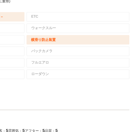
三重県)
ETC
/－
ウォークスルー
横滑り防止装置
バックカメラ
フルエアロ
ローダウン
5
5
5
5
客：
雰囲気：
アフター：
品質：