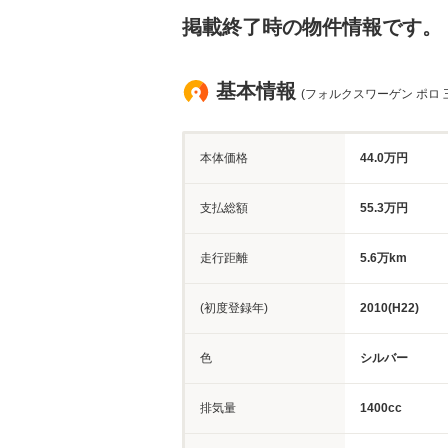
掲載終了時の物件情報です。
基本情報
(フォルクスワーゲン ポロ 
本体価格
44.0万円
支払総額
55.3万円
走行距離
5.6万km
(初度登録年)
2010(H22)
色
シルバー
排気量
1400cc