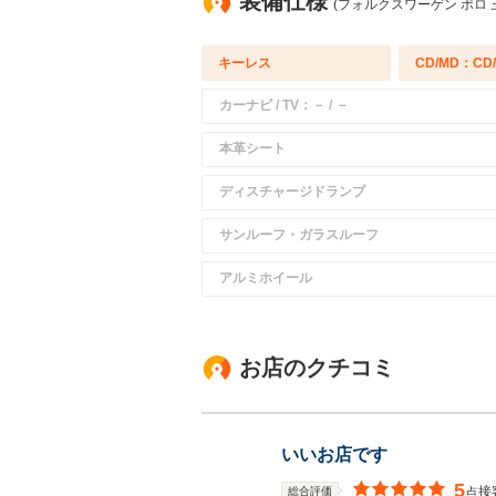
装備仕様
(フォルクスワーゲン ポロ 
キーレス
CD/MD：CD
カーナビ / TV：－ / －
本革シート
ディスチャージドランプ
サンルーフ・ガラスルーフ
アルミホイール
お店のクチコミ
いいお店です
5
接
総合評価
点