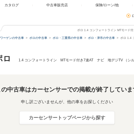
カタログ
中古車販売店
保険/ローン/他
ポロ 1.4 コンフォートライン MTモード
ワーゲンの中古車
ポロの中古車
ポロ・三重県の中古車
ポロ・津市の中古車
ポロ 1.
ポロ
1.4 コンフォートライン MTモード付き7速AT ナビ 地デジTV （シ
この中古車はカーセンサーでの掲載が終了していま
申し訳ございませんが、他の車をお探しください
カーセンサートップページから探す