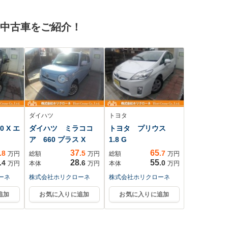
の中古車をご紹介！
ダイハツ
トヨタ
 X エ
ダイハツ ミラココ
トヨタ プリウス
ア 660 プラス X
1.8 G
37
65
.8
.5
.7
万円
総額
万円
総額
万円
28
55
.4
.6
.0
万円
本体
万円
本体
万円
ーネ
株式会社ホリクローネ
株式会社ホリクローネ
追加
お気に入りに追加
お気に入りに追加