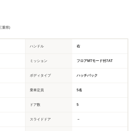
三重県)
ハンドル
右
ミッション
フロアMTモード付7AT
ボディタイプ
ハッチバック
乗車定員
5名
ドア数
5
スライドドア
－