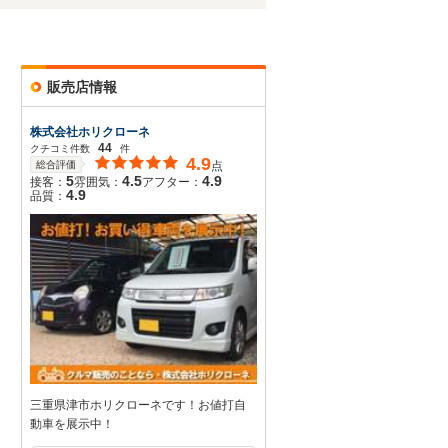
販売店情報
株式会社ホリクローネ
44
クチコミ件数
件
4.9
総合評価
点
5
4.5
4.9
接客：
雰囲気：
アフター：
4.9
品質：
三重県津市ホリクローネです！お値打自
動車を展示中！