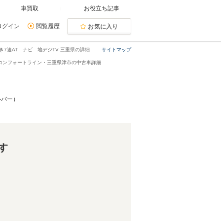
車買取
お役立ち記事
ログイン
閲覧履歴
お気に入り
付き7速AT ナビ 地デジTV 三重県の詳細
サイトマップ
4 コンフォートライン・三重県津市の中古車詳細
ルバー）
す