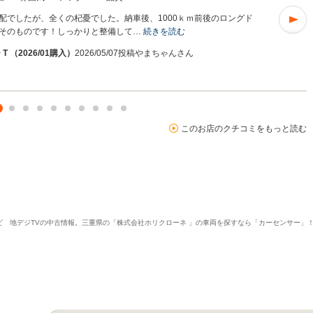
配でしたが、全くの杞憂でした。納車後、1000ｋｍ前後のロングド
そのものです！しっかりと整備して…
続きを読む
T （2026/01購入）
2026/05/07投稿
やまちゃんさん
このお店のクチコミをもっと読む
 ナビ 地デジTVの中古情報。三重県の「株式会社ホリクローネ 」の車両を探すなら「カーセンサー」