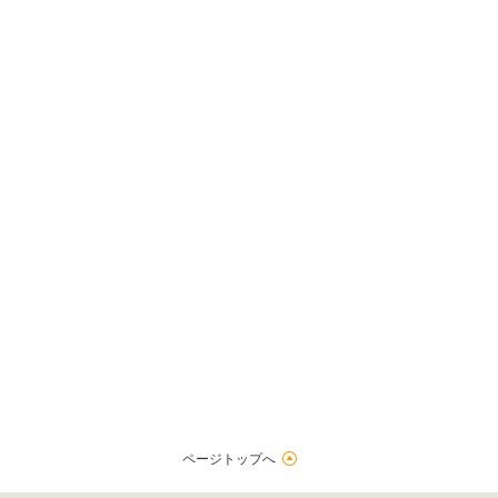
メインの車が過走行になるのが嫌なのでオシャレなセカンドカーを探し
りずらず雰囲気この店本当に大丈夫かってなりましたが行ってみて話
スズキ アルトラパン（2026/04購入）
2026/04/07投稿
ゆさん
！
ページトップへ