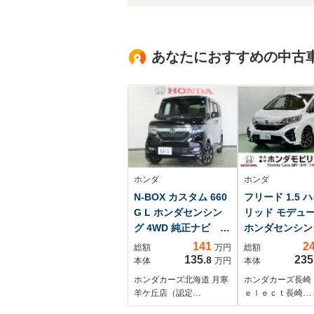
あなたにおすすめの中古
ホンダ
ホンダ
N-BOX カスタム 660
フリード 1.5 
G L ホンダセンシン
リッド モデュー
グ 4WD 純正ナビ 純
ホンダセンシン
正エンスタ 純正前
正ナビ Rカメ
141
2
総額
万円
総額
後ドラレコ フルセ
席モニター フ
135
235
.8
本体
万円
本体
グ リアカメラ シ
グ
ホンダカーズ北海道 月寒
ホンダカーズ長崎
ートヒーター LED
羊ケ丘店（認定…
ｅｌｅｃｔ長崎…
フォグ ETC