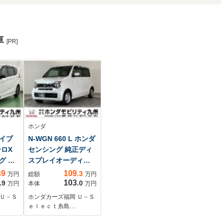
車
[PR]
ホンダ
ハイブ
N-WGN 660 L ホンダ
ロX
センシング 純正ディ
グ 純
スプレイオーディ
ラ 後
オ リアカメラ
49
109
.3
万円
総額
万円
ルセ
103
.9
.0
万円
本体
万円
 Ｕ－Ｓ
ホンダカーズ福岡 Ｕ－Ｓ
ｅｌｅｃｔ糸島…