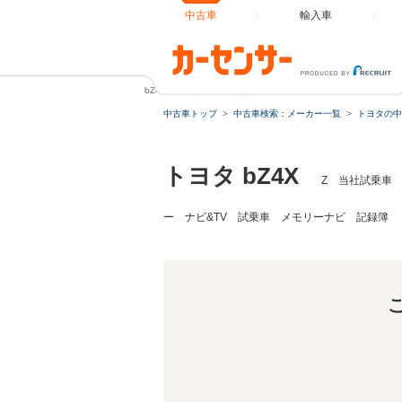
中古車
輸入車
bZ4X Z 当社試乗車 衝突軽減 フルセグTV Pシート 
中古車トップ
中古車検索：メーカー一覧
トヨタの中
トヨタ bZ4X
Z 当社試乗車
ー ナビ&TV 試乗車 メモリーナビ 記録簿 