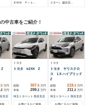
アゲート アクティ
レーンアシスト/パド
ＢＭＷ Ｐｒｅ…
スター） 越谷店…
ブクルーズコントロ
ルシフ
ール パドルシフ
ト/ETC2.0/100V電源/
ト LEDライト
ターボ/純正ナビ/バッ
 の中古車をご紹介！
ETC 純正18インチ
クカメラ
AW コンフォートア
クセス
トヨタ
トヨタ
 Z
トヨタ bZ4X Z
トヨタ ヤリスクロ
ス 1.5 ハイブリッド
Z
307
219
.5
.5
.3
万円
総額
万円
総額
万円
299
211
.2
.2
.2
万円
本体
万円
本体
万円
熊谷支店
埼玉トヨペット 熊谷支店
埼玉トヨペット 熊谷支店
追加
お気に入りに追加
お気に入りに追加