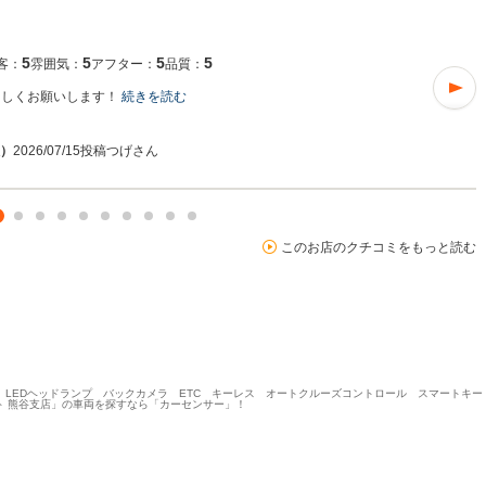
5
5
5
5
客：
雰囲気：
アフター：
品質：
ろしくお願いします！
続きを読む
入）
2026/07/15投稿
つげさん
このお店のクチコミをもっと読む
ト LEDヘッドランプ バックカメラ ETC キーレス オートクルーズコントロール スマートキ
ト 熊谷支店」の車両を探すなら「カーセンサー」！