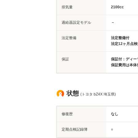
排気量
2100cc
過給器設定モデル
－
法定整備
法定整備付
法定12ヶ月点
保証
保証付：ディー
保証費用は本体
状態
(トヨタ bZ4X 埼玉県)
修復歴
なし
定期点検記録簿
○