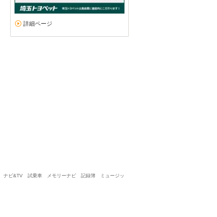
迅速な対応ありがとうございます。
詳細ページ
5
5
5
5
接客：
雰囲気：
アフター：
品質：
総合評価
点
当日に電話し、そのまますぐ対応して頂きました。 素早い対応と、丁
続きを読む
トヨタ ライズ（2026/06購入）
2026/06/19投稿
シェイドゥラエフさん
ー ナビ&TV 試乗車 メモリーナビ 記録簿 ミュージッ