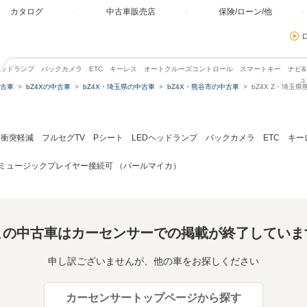
カタログ
中古車販売店
保険/ローン/他
LEDヘッドランプ バックカメラ ETC キーレス オートクルーズコントロール スマートキー ナビ
ュ
古車
bZ4Xの中古車
bZ4X・埼玉県の中古車
bZ4X・熊谷市の中古車
bZ4X Z・埼玉
 衝突軽減 フルセグTV Pシート LEDヘッドランプ バックカメラ ETC キ
ミュージックプレイヤー接続可 （パールマイカ）
この中古車はカーセンサーでの掲載が終了していま
申し訳ございませんが、他の車をお探しください
カーセンサートップページから探す