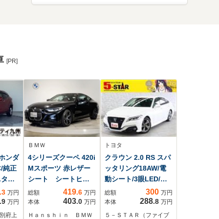
車
[PR]
ＢＭＷ
トヨタ
 ホンダ
4シリーズクーペ 420i
クラウン 2.0 RS スパ
C/純正
Mスポーツ 赤レザー
ッタリング18AW/電
ター/
シート シートヒー
動シート/3眼LED/ト
グ
ター 純正HDDナ
ヨタセーフティセン
419
300
.3
.6
万円
総額
万円
総額
万円
ビ バックカメラ
ス/レーダークルコン/
403
288
.9
.0
.8
万円
本体
万円
本体
万円
電動シート 電動リ
クリアランスソナー/
 別府上
Ｈａｎｓｈｉｎ ＢＭＷ
５－ＳＴＡＲ（ファイブ