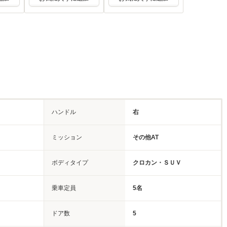
ハンドル
右
ミッション
その他AT
ボディタイプ
クロカン・ＳＵＶ
乗車定員
5名
ドア数
5