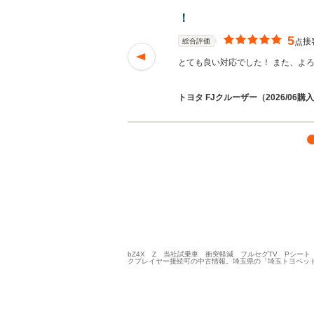
！
5
接
総合評価
点
す。
続きを読む
とても良い対応でした！ また、よ
トヨタ FJクルーザー（2026/06購
bZ4X Z 当社試乗車 衝突軽減 フルセグTV Pシー
クプレイヤー接続可の中古情報。埼玉県の「埼玉トヨペッ