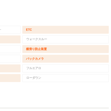
－
ETC
ウォークスルー
横滑り防止装置
バックカメラ
フルエアロ
ローダウン