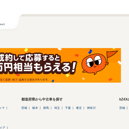
都道府県から中古車を探す
bZ4
ィマ
茨城
栃木
群馬
埼玉
千葉
東京
神奈川
茨城
イア