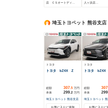
シートヒーター/ステ
店 ＣＳオートディ…
人ヶ浜店…
アリングヒーター/オ
ートクルーズコント
ロール/イージークロ
埼玉トヨペット 熊谷支店
ーザー/SDマルチナ
ビ/Blu-ray再
生/Bluetooth/レギュ
ラーガソリン
トヨタ
トヨタ
トヨタ bZ4X Z
トヨタ bZ4X
307
307
.5
総額
万円
総額
299
299
.2
本体
万円
本体
埼玉トヨペット 熊谷支店
埼玉トヨペット 
お気に入りに追加
お気に入りに