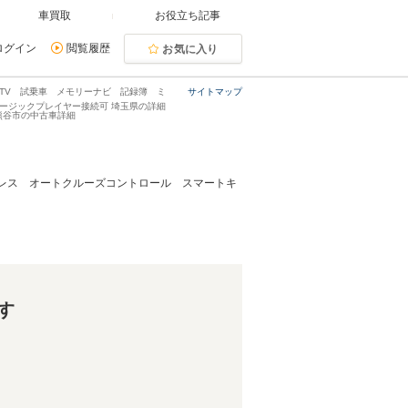
車買取
お役立ち記事
ログイン
閲覧履歴
お気に入り
&TV 試乗車 メモリーナビ 記録簿 ミ
サイトマップ
ージックプレイヤー接続可 埼玉県の詳細
県熊谷市の中古車詳細
ーレス オートクルーズコントロール スマートキ
す