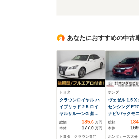
あなたにおすすめの中古
トヨタ
ホンダ
クラウンロイヤル ハ
ヴェゼル 1.5 X
イブリッド 2.5 ロイ
センシング ET
ヤルサルーンG 禁煙/
ナビ/バックモニ
後期/フルエアロ/後席
ホンダセンシン
185
184
.6
総額
万円
総額
VIP仕様/車高調/黒内
177
169
.0
本体
万円
本体
装/17インチAW/BSM/
トヨタ クラウン専門
ホンダカーズ大分