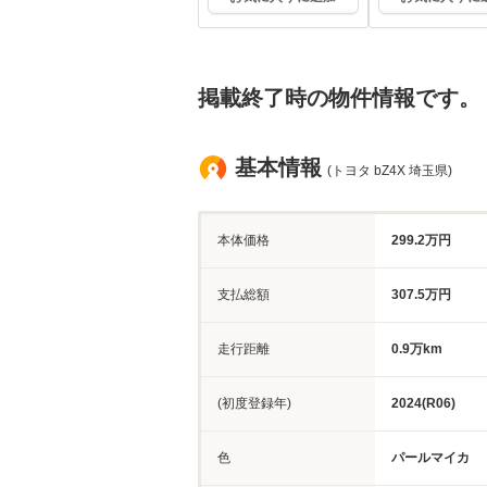
掲載終了時の物件情報です。
基本情報
(トヨタ bZ4X 埼玉県)
本体価格
299.2万円
支払総額
307.5万円
走行距離
0.9万km
(初度登録年)
2024(R06)
色
パールマイカ