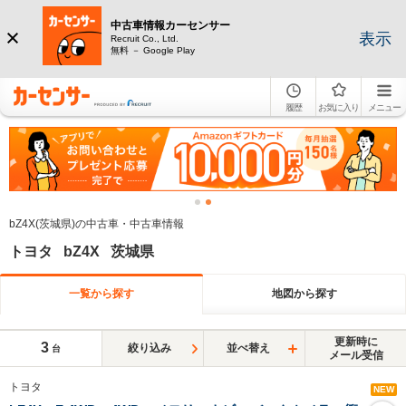
中古車情報カーセンサー
表示
Recruit Co., Ltd.
無料 － Google Play
履歴
お気に入り
メニュー
bZ4X(茨城県)の中古車・中古車情報
トヨタ bZ4X 茨城県
一覧から探す
地図から探す
更新時に
3
絞り込み
並べ替え
台
メール受信
トヨタ
NEW