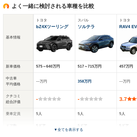
よく一緒に検討される車種を比較
トヨタ
スバル
トヨタ
bZ4Xツーリング
ソルテラ
RAV4 EV
基本情報
新車価格
575～640万円
517～715万円
457万円
中古車
‐‐‐万円
358万円
‐‐‐万円
平均価格
クチコミ
-
-
3.7
総合評価
乗車定員
5人
5人
5人
ドア数
5ドア
5ドア
5ドア
▼
全てを表示する