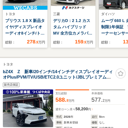
トヨタ
三菱
ダイハツ
プリウス 1.8 X 新品タ
デリカD：2 1.2 カス
ムーヴ 660 L
イヤ/ディスプレイオ
タム ハイブリッド
制限1年保証 
ーディオ8インチ/トヨ
MV 全方位カメラパッ
ーナーセンサ
タセーフティセンス/
ケージ 両側電動ド
トハイビーム 
278
159
1
総額：
.9
万円
総額：
.9
万円
総額：
車線逸脱防止支援シス
ア 全周囲カメラ
ッドライト 
テム/ヘッドランプ
SDナビ クルーズコ
ングストップ
LED/USBジャッ
ントロール コーナー
スエントリー
トヨタ
ク/Bluetooth接
センサー ETC ヘッ
防止装置 オ
続/ETC/EBD付ABS
ドアップディスプレ
ト ヘッドラ
bZ4X Z 新車/20インチ/14インチディスプレイオーディ
オPlus/PVM/TV/USB/ETC2.0ユニット/JBLプレミアムサ
イ 前席シートヒータ
ライザー US
ウンドシステム/デジタルインナーミラー/前席ベンチレー
ー オートライ
ージャー
販売店保証
ション/後席ヒーター/バイザー/トノカバー/ドラレコ前後
ト/LEDヘッド スマ
支払総額
本体価格
ートキー オートエア
588.
577.
9
2
万円
万円
コン
58,200
通常ローン
月々
円
年式
2026
年
走行
5
km
車検
新車未登録
修復
なし