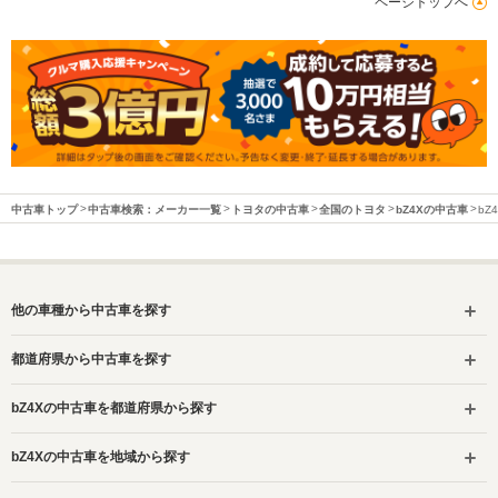
ページトップへ
中古車トップ
中古車検索：メーカー一覧
トヨタの中古車
全国のトヨタ
bZ4Xの中古車
bZ
他の車種から中古車を探す
都道府県から中古車を探す
bZ4Xの中古車を都道府県から探す
bZ4Xの中古車を地域から探す