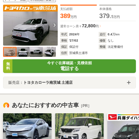
支払総額
本体価格
389
379.
5
万円
万円
72,800
通常ローン
月々
円
年式
2024
年
走行
0.4
万km
車検
'27/02
修復
なし
保証
保証付
整備
法定整備付
住所
茨城県土浦市
今すぐ在庫確認・見積依頼
無
電話する
料
販売店：
トヨタカローラ南茨城 土浦店
あなたにおすすめの中古車
［PR］