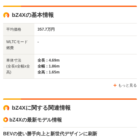
全高
全高
全
1.68m
1.65m
1.
bZ4Xの基本情報
平均価格
357.7万円
全幅
全幅
全
サイズ
1.86m
1.86m
1
全長
全長
WLTCモード
-
(全長x全幅x全高)
4.83m
4.69m
3.
燃費
車体寸法
全長：4.69m
(全長x全幅x全
全幅：1.86m
ホイールベース
ホイールベース
ホイー
高)
全高：1.65m
-m
-m
もっと見る
WLTCモード
bZ4Xに関する関連情報
-
-
-
燃費
bZ4Xの最新モデル情報
BEVの使い勝手向上と新世代デザインに刷新
排気量
-
-
-