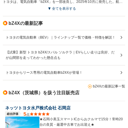
トヨタは、電気自動車「bZ4X」を一部改良し、2025年10月に発売した。航続距離は最大746kmに延長され、急速充電時間は最短約28分に短縮。寒冷地での利便性を向上させるバッテリープレコンディショニング機能を搭載した。また、新たにトヨタ純正の「6kW普通充電器」がオプションで設定されている。走行性能では、eAxleを小型化し出力を向上させ、0-100km/h加速を5.1秒を実現した他、車両各部をリファインしている。フロントデザインをトヨタの新世代デザインモチーフであるハンマーヘッドデザインへ刷新。最新のコネクティッドナビ対応の14インチディスプレイオーディオを搭載。新色の外板色も加わり、内装デザインがシンプルで開放感のある形状に変更された。新充電サービス「TEEMO」も同時にスタートし、bZ4Xの購入者には特典が用意されている。（2025.10）
全てを表示する
駆動方式
FF、4WD
FF、4WD
FF
bZ4Xの最新記事
トヨタの電気自動車（BEV）｜ラインナップ一覧で価格・特徴を解説！
【試乗】新型 トヨタ bZ4X/スバル ソルテラ｜EVらしい走りは良好、だ
が山間部を走ってわかった懸念点も
トヨタからリース専用の電気自動車bZ4Xが登場！
bZ4Xの最新記事一覧
bZ4X（茨城県）を扱う注目販売店
ネッツトヨタ水戸株式会社 石岡店
5
総合評価
点
★石岡小美玉スマートICからおクルマで15分！常時20
台の良質・厳選中古車でお出迎え★