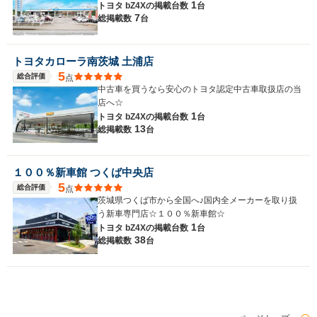
1
トヨタ bZ4Xの
掲載台数
台
7
総掲載数
台
トヨタカローラ南茨城 土浦店
5
総合評価
点
中古車を買うなら安心のトヨタ認定中古車取扱店の当
店へ☆
1
トヨタ bZ4Xの
掲載台数
台
13
総掲載数
台
１００％新車館 つくば中央店
5
総合評価
点
茨城県つくば市から全国へ♪国内全メーカーを取り扱
う新車専門店☆１００％新車館☆
1
トヨタ bZ4Xの
掲載台数
台
38
総掲載数
台