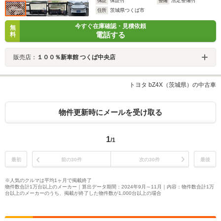
保証
保証付
整備
法定整備付
住所
茨城県つくば市
今すぐ在庫確認・見積依頼
無
電話する
料
販売店：
１００％新車館 つくば中央店
トヨタ bZ4X（茨城県）の中古車
物件更新時にメールを受け取る
1
/1
最初
前の30件
次の30件
最後
※人気のクルマは平均1ヶ月で掲載終了
物件数合計1万台以上のメーカー｜算出データ期間：2024年9月～11月｜内容：物件数合計1万
台以上のメーカーのうち、掲載が終了した物件数が1,000台以上の場合