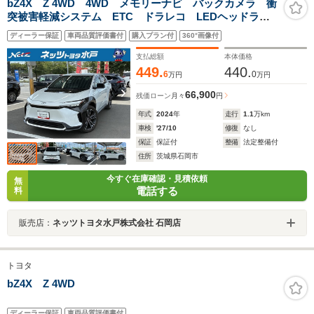
bZ4X Z 4WD 4WD メモリーナビ バックカメラ 衝
突被害軽減システム ETC ドラレコ LEDヘッドラン
プ ワンオーナー 記録簿
ディーラー保証
車両品質評価書付
購入プラン付
360°画像付
支払総額
本体価格
449.
440.
6
0
万円
万円
66,900
残価ローン
月々
円
年式
2024
年
走行
1.1
万km
車検
'27/10
修復
なし
保証
保証付
整備
法定整備付
住所
茨城県石岡市
今すぐ在庫確認・見積依頼
無
電話する
料
販売店：
ネッツトヨタ水戸株式会社 石岡店
トヨタ
bZ4X Z 4WD
ディーラー保証
車両品質評価書付