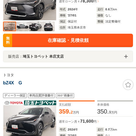
78,300
通常ローン
月々
円
年式
2024
年
走行
0.6
万km
車検
'27/01
修復
なし
保証
保証付
整備
法定整備付
住所
埼玉県本庄市
無
在庫確認・見積依頼
料
販売店：
埼玉トヨペット 本庄支店
トヨタ
bZ4X G
ディーラー保証
車両品質評価書付
360°画像付
支払総額
本体価格
359.
350.
2
9
万円
万円
71,600
通常ローン
月々
円
年式
2024
年
走行
0.7
万km
車検
'27/02
修復
なし