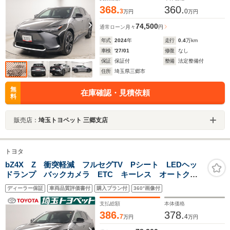
368.
360.
3
0
万円
万円
74,500
通常ローン
月々
円
年式
2024
年
走行
0.4
万km
車検
'27/01
修復
なし
保証
保証付
整備
法定整備付
住所
埼玉県三郷市
無
在庫確認・見積依頼
料
販売店：
埼玉トヨペット 三郷支店
トヨタ
bZ4X Z 衝突軽減 フルセグTV Pシート LEDヘッ
ドランプ バックカメラ ETC キーレス オートクル
ーズコントロール スマートキー ナビ&TV 試乗車
ディーラー保証
車両品質評価書付
購入プラン付
360°画像付
メモリーナビ 記録簿 ミュージックプレイヤー接続可
支払総額
本体価格
386.
378.
7
4
万円
万円