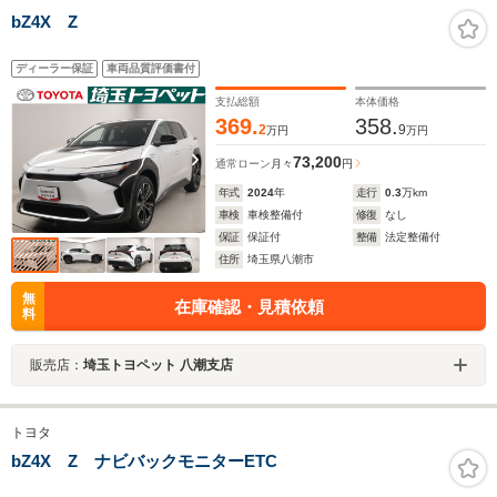
bZ4X Z
ディーラー保証
車両品質評価書付
支払総額
本体価格
369.
358.
2
9
万円
万円
73,200
通常ローン
月々
円
年式
2024
年
走行
0.3
万km
車検
車検整備付
修復
なし
保証
保証付
整備
法定整備付
住所
埼玉県八潮市
無
在庫確認・見積依頼
料
販売店：
埼玉トヨペット 八潮支店
トヨタ
bZ4X Z ナビバックモニターETC