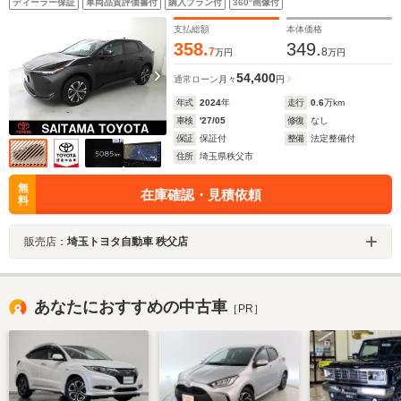
ディーラー保証
車両品質評価書付
購入プラン付
360°画像付
ディオ フルセグTV LEDヘッドランプ
支払総額
本体価格
358.
349.
7
8
万円
万円
54,400
通常ローン
月々
円
年式
2024
年
走行
0.6
万km
車検
'27/05
修復
なし
保証
保証付
整備
法定整備付
住所
埼玉県秩父市
無
在庫確認・見積依頼
料
販売店：
埼玉トヨタ自動車 秩父店
あなたにおすすめの中古車
［PR］