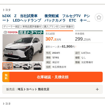
トヨタ
bZ4X Z 当社試乗車 衝突軽減 フルセグTV Pシ
ート LEDヘッドランプ バックカメラ ETC キーレ
ス オートクルーズコントロール スマートキー ナビ
ディーラー保証
車両品質評価書付
購入プラン付
360°画像付
&TV メモリーナビ 記録簿 ミュージックプレイヤー
接続可
支払総額
本体価格
307.
299.
5
2
万円
万円
61,900
通常ローン
月々
円
年式
2024
年
走行
1.0
万km
車検
'27/01
修復
なし
保証
保証付
整備
法定整備付
住所
埼玉県熊谷市
無
在庫確認・見積依頼
料
販売店：
埼玉トヨペット 熊谷支店
トヨタ