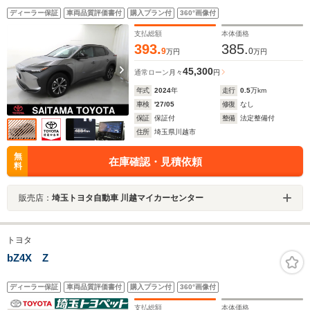
ンドモニター パノラミックビューモニター ディスプ
ディーラー保証
車両品質評価書付
購入プラン付
360°画像付
レイオーディオ フルセグTV LEDヘッドランプ 前歴
当社試乗車
支払総額
本体価格
393.
385.
9
0
万円
万円
45,300
通常ローン
月々
円
年式
2024
年
走行
0.5
万km
車検
'27/05
修復
なし
保証
保証付
整備
法定整備付
住所
埼玉県川越市
無
在庫確認・見積依頼
料
販売店：
埼玉トヨタ自動車 川越マイカーセンター
トヨタ
bZ4X Z
ディーラー保証
車両品質評価書付
購入プラン付
360°画像付
支払総額
本体価格