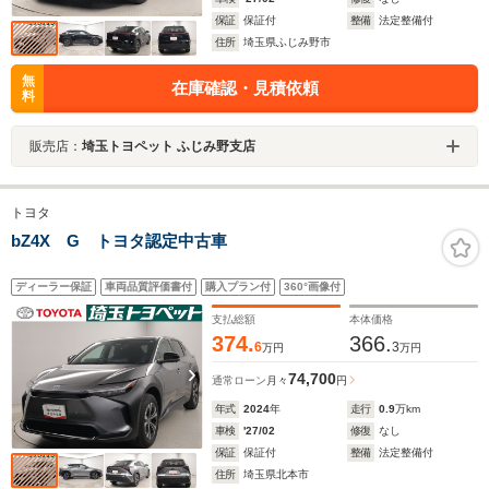
保証
保証付
整備
法定整備付
住所
埼玉県ふじみ野市
無
在庫確認・見積依頼
料
販売店：
埼玉トヨペット ふじみ野支店
トヨタ
bZ4X G トヨタ認定中古車
ディーラー保証
車両品質評価書付
購入プラン付
360°画像付
支払総額
本体価格
374.
366.
6
3
万円
万円
74,700
通常ローン
月々
円
年式
2024
年
走行
0.9
万km
車検
'27/02
修復
なし
保証
保証付
整備
法定整備付
住所
埼玉県北本市