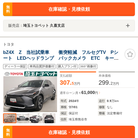
無
在庫確認・見積依頼
料
販売店：
埼玉トヨペット 久喜支店
トヨタ
bZ4X Z 当社試乗車 衝突軽減 フルセグTV Pシ
ート LEDヘッドランプ バックカメラ ETC キーレ
ス オートクルーズコントロール スマートキー ナビ
ディーラー保証
車両品質評価書付
購入プラン付
360°画像付
&TV メモリーナビ 記録簿 ミュージックプレイヤー
接続可
支払総額
本体価格
307.
299.
5
2
万円
万円
61,000
通常ローン
月々
円
年式
2024
年
走行
0.9
万km
車検
'27/01
修復
なし
保証
保証付
整備
法定整備付
住所
埼玉県熊谷市
無
在庫確認・見積依頼
料