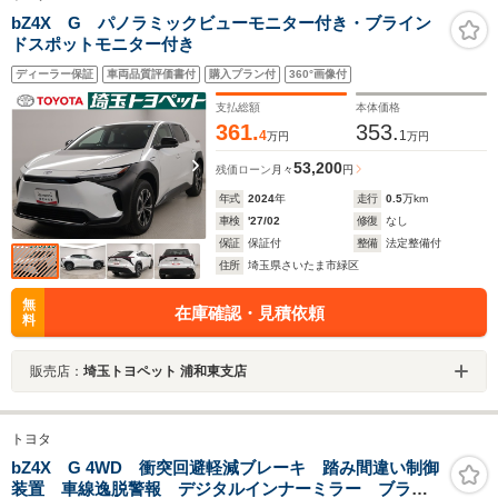
bZ4X G パノラミックビューモニター付き・ブライン
ドスポットモニター付き
ディーラー保証
車両品質評価書付
購入プラン付
360°画像付
支払総額
本体価格
361.
353.
4
1
万円
万円
53,200
残価ローン
月々
円
年式
2024
年
走行
0.5
万km
車検
'27/02
修復
なし
保証
保証付
整備
法定整備付
住所
埼玉県さいたま市緑区
無
在庫確認・見積依頼
料
販売店：
埼玉トヨペット 浦和東支店
トヨタ
bZ4X G 4WD 衝突回避軽減ブレーキ 踏み間違い制御
装置 車線逸脱警報 デジタルインナーミラー ブライ