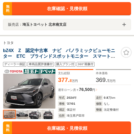
無
在庫確認・見積依頼
料
販売店：
埼玉トヨペット 北本南支店
トヨタ
bZ4X Z 認定中古車 ナビ パノラミックビューモニ
ター ETC ブラインドスポットモニター スマートキ
ー2個
ディーラー保証
車両品質評価書付
購入プラン付
360°画像付
支払総額
本体価格
377.
369.
8
5
万円
万円
76,500
通常ローン
月々
円
年式
2024
年
走行
0.8
万km
車検
'27/01
修復
なし
保証
保証付
整備
法定整備付
住所
埼玉県戸田市
無
在庫確認・見積依頼
料