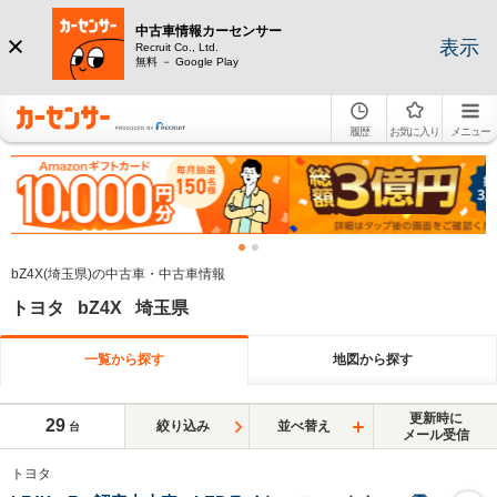
中古車情報カーセンサー
表示
Recruit Co., Ltd.
無料 － Google Play
履歴
お気に入り
メニュー
bZ4X(埼玉県)の中古車・中古車情報
トヨタ bZ4X 埼玉県
一覧から探す
地図から探す
更新時に
29
絞り込み
並べ替え
台
メール受信
トヨタ