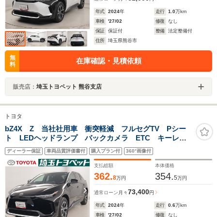
年式
2024
年
走行
1.0
万km
車検
'27/02
修復
なし
保証
保証付
整備
法定整備付
住所
埼玉県熊谷市
無
在庫確認・見積依頼
料
販売店：
埼玉トヨペット 熊谷支店
トヨタ
bZ4X Z 当社社用車 衝突軽減 フルセグTV Pシー
ト LEDヘッドランプ バックカメラ ETC キーレ
ス オートクルーズコントロール スマートキー ナビ
ディーラー保証
車両品質評価書付
購入プラン付
360°画像付
&TV 試乗車 メモリーナビ 記録簿
支払総額
本体価格
362.
354.
8
5
万円
万円
73,400
通常ローン
月々
円
年式
2024
年
走行
0.6
万km
車検
'27/02
修復
なし