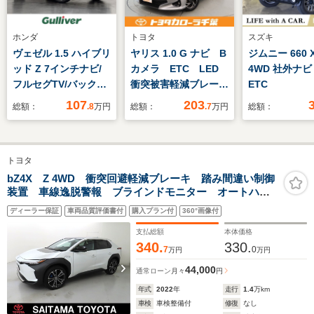
ホンダ
トヨタ
スズキ
ヴェゼル 1.5 ハイブリ
ヤリス 1.0 G ナビ B
ジムニー 660 
ッド Z 7インチナビ/
カメラ ETC LED
4WD 社外ナ
フルセグTV/バックカ
衝突被害軽減ブレー
ETC
メラ/ETC/ハーフレザ
キ 車線逸脱警報 先
107
203
総額：
.8
万円
総額：
.7
万円
総額：
ーシート/シティーブ
進ライト モデリスタ
レーキアクティブシス
アルミ
テム/クルーズコント
トヨタ
ロール/オートライ
ト/LEDヘッドライト/
bZ4X Z 4WD 衝突回避軽減ブレーキ 踏み間違い制御
装置 車線逸脱警報 ブラインドモニター オートハイ
オートワイパー/パド
ビーム パノラミックビューモニター ディスプレイオ
ルシフト/VSA
ディーラー保証
車両品質評価書付
購入プラン付
360°画像付
ーディオ フルセグTV ドライブレコーダー LEDヘッ
ドランプ
支払総額
本体価格
340.
330.
7
0
万円
万円
44,000
通常ローン
月々
円
年式
2022
年
走行
1.4
万km
車検
車検整備付
修復
なし