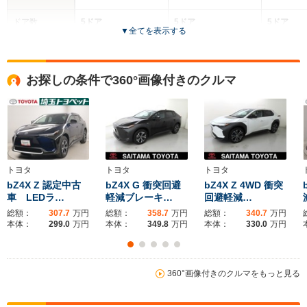
ドア数
5ドア
5ドア
5ドア
▼
全てを表示する
全高
全高
全
1.68m
1.65m
1.
お探しの条件で360°画像付きのクルマ
全幅
全幅
全
サイズ
1.86m
1.86m
1
全長
全長
(全長x全幅x全高)
4.83m
4.69m
3.
トヨタ
トヨタ
トヨタ
bZ4X Z 認定中古
bZ4X G 衝突回避
bZ4X Z 4WD 衝突
車 LEDラ…
軽減ブレーキ…
回避軽減…
ホイールベース
ホイールベース
ホイー
-m
-m
総額：
307.7
万円
総額：
358.7
万円
総額：
340.7
万円
本体：
299.0
万円
本体：
349.8
万円
本体：
330.0
万円
360°画像付きのクルマをもっと見る
WLTCモード
-
-
-
燃費