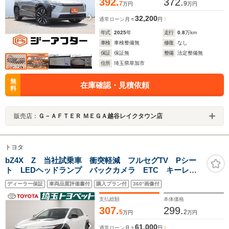
392.
372.
7
9
万円
万円
32,200
通常ローン
月々
円
年式
2025
年
走行
0.8
万km
車検
車検整備無
修復
なし
保証
保証無
整備
法定整備無
住所
埼玉県草加市
無
在庫確認・見積依頼
料
販売店：
Ｇ－ＡＦＴＥＲ ＭＥＧＡ越谷レイクタウン店
トヨタ
bZ4X Z 当社試乗車 衝突軽減 フルセグTV Pシー
ト LEDヘッドランプ バックカメラ ETC キーレ
ス オートクルーズコントロール スマートキー ナビ
ディーラー保証
車両品質評価書付
購入プラン付
360°画像付
&TV 試乗車 メモリーナビ 記録簿 ミュージックプ
レイヤー接続可
支払総額
本体価格
307.
299.
5
2
万円
万円
61,000
通常ローン
月々
円