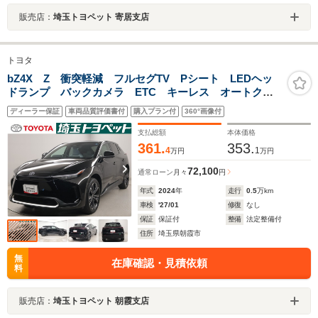
販売店：
埼玉トヨペット 寄居支店
トヨタ
bZ4X Z 衝突軽減 フルセグTV Pシート LEDヘッ
ドランプ バックカメラ ETC キーレス オートクル
ーズコントロール スマートキー ナビ&TV 試乗車
ディーラー保証
車両品質評価書付
購入プラン付
360°画像付
メモリーナビ 記録簿 ミュージックプレイヤー接続可
支払総額
本体価格
361.
353.
4
1
万円
万円
72,100
通常ローン
月々
円
年式
2024
年
走行
0.5
万km
車検
'27/01
修復
なし
保証
保証付
整備
法定整備付
住所
埼玉県朝霞市
無
在庫確認・見積依頼
料
販売店：
埼玉トヨペット 朝霞支店