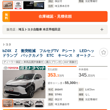
保証
保証付
整備
法定整備付
住所
埼玉県本庄市
無
在庫確認・見積依頼
料
販売店：
埼玉トヨタ自動車 本庄早稲田店
トヨタ
bZ4X Z 衝突軽減 フルセグTV Pシート LEDヘッ
ドランプ バックカメラ ETC キーレス オートクル
ーズコントロール スマートキー ナビ&TV 試乗車
ディーラー保証
車両品質評価書付
購入プラン付
360°画像付
メモリーナビ 記録簿 ミュージックプレイヤー接続可
支払総額
本体価格
353.
345.
3
0
万円
万円
55,300
通常ローン
月々
円
年式
2024
年
走行
1.0
万km
車検
'27/01
修復
なし
保証
保証付
整備
法定整備付
住所
埼玉県越谷市