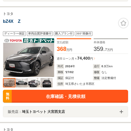
トヨタ
bZ4X Z
ディーラー保証
車両品質評価書付
購入プラン付
360°画像付
支払総額
本体価格
368
359.
7
万円
万円
74,400
通常ローン
月々
円
年式
2024
年
走行
0.3
万km
車検
'27/02
修復
なし
保証
保証付
整備
法定整備付
住所
埼玉県さいたま市西区
無
在庫確認・見積依頼
料
販売店：
埼玉トヨペット 大宮西支店
トヨタ