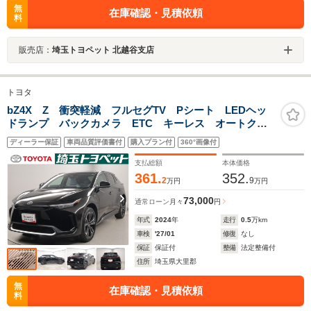
無
在庫確認・見積依頼
料
販売店：
埼玉トヨペット 北越谷支店
トヨタ
bZ4X Z 衝突軽減 フルセグTV Pシート LEDヘッ
ドランプ バックカメラ ETC キーレス オートクル
ーズコントロール スマートキー ナビ&TV 試乗車
ディーラー保証
車両品質評価書付
購入プラン付
360°画像付
メモリーナビ 記録簿 ミュージックプレイヤー接続
支払総額
本体価格
361.
352.
2
9
万円
万円
73,000
通常ローン
月々
円
年式
2024
年
走行
0.5
万km
車検
'27/01
修復
なし
保証
保証付
整備
法定整備付
住所
埼玉県大里郡
無
在庫確認・見積依頼
料