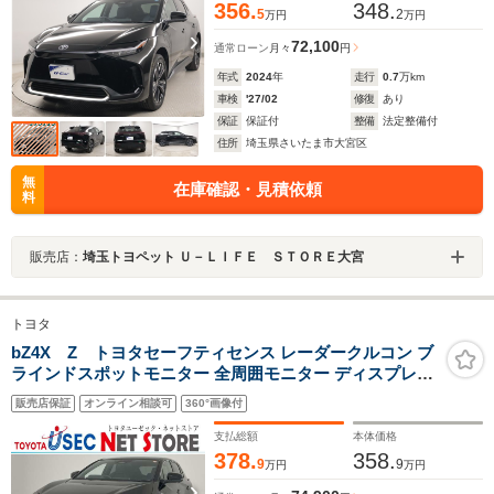
356.
348.
5
2
万円
万円
72,100
通常ローン
月々
円
年式
2024
年
走行
0.7
万km
車検
'27/02
修復
あり
保証
保証付
整備
法定整備付
住所
埼玉県さいたま市大宮区
無
在庫確認・見積依頼
料
販売店：
埼玉トヨペット Ｕ－ＬＩＦＥ ＳＴＯＲＥ大宮
トヨタ
bZ4X Z トヨタセーフティセンス レーダークルコン ブ
ラインドスポットモニター 全周囲モニター ディスプレイ
オーディオナビ ETC2.0 ステアリングヒーター シートエ
販売店保証
オンライン相談可
360°画像付
アコン AC100V/1500W JBLサウンド アドバンスドパーク
支払総額
本体価格
378.
358.
9
9
万円
万円