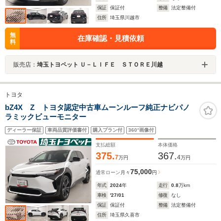
保証
保証付
整備
法定整備付
住所
埼玉県川越市
無
在庫確認・見積依頼
料
販売店：
埼玉トヨペット Ｕ－ＬＩＦＥ ＳＴＯＲＥ川越
トヨタ
bZ4X Z トヨタ認定中古車ムーンルーフ純正ナビパノ
ラミックビューモニター
ディーラー保証
車両品質評価書付
購入プラン付
360°画像付
支払総額
本体価格
375.
367.
7
4
万円
万円
75,000
通常ローン
月々
円
年式
2024
年
走行
0.8
万km
車検
'27/01
修復
なし
保証
保証付
整備
法定整備付
住所
埼玉県久喜市