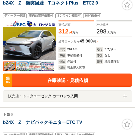
bZ4X Z 衝突回避 TコネクトPlus ETC2.0
ディーラー保証
車両品質評価書付
オンライン相談可
360°画像付
支払総額
本体価格
312.
298.
4
0
万円
万円
45,900
通常ローン
月々
円
年式
2023
年
走行
5.7
万km
車検
車検整備付
修復
なし
保証
保証付
整備
法定整備付
住所
埼玉県入間市
無
在庫確認・見積依頼
料
販売店：
トヨタユーゼック カーロッツ入間
トヨタ
bZ4X Z ナビバックモニターETC TV
ディーラー保証
車両品質評価書付
購入プラン付
360°画像付