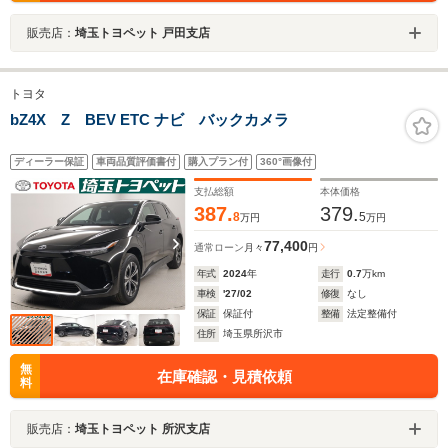
販売店：
埼玉トヨペット 戸田支店
トヨタ
bZ4X Z BEV ETC ナビ バックカメラ
ディーラー保証
車両品質評価書付
購入プラン付
360°画像付
支払総額
本体価格
387.
379.
8
5
万円
万円
77,400
通常ローン
月々
円
年式
2024
年
走行
0.7
万km
車検
'27/02
修復
なし
保証
保証付
整備
法定整備付
住所
埼玉県所沢市
無
在庫確認・見積依頼
料
販売店：
埼玉トヨペット 所沢支店