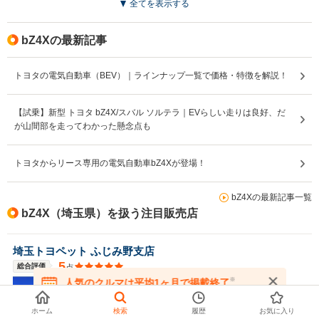
全てを表示する
bZ4Xの最新記事
トヨタの電気自動車（BEV）｜ラインナップ一覧で価格・特徴を解説！
【試乗】新型 トヨタ bZ4X/スバル ソルテラ｜EVらしい走りは良好、だ
が山間部を走ってわかった懸念点も
トヨタからリース専用の電気自動車bZ4Xが登場！
bZ4Xの最新記事一覧
bZ4X（埼玉県）を扱う注目販売店
埼玉トヨペット ふじみ野支店
5
総合評価
点
埼玉トヨペット ふじみ野支店でございます！
※
人気のクルマは平均1ヶ月で掲載終了
1
トヨタ bZ4Xの
掲載台数
台
在庫が無くなる前にお問い合わせください
7
総掲載数
台
ホーム
検索
履歴
お気に入り