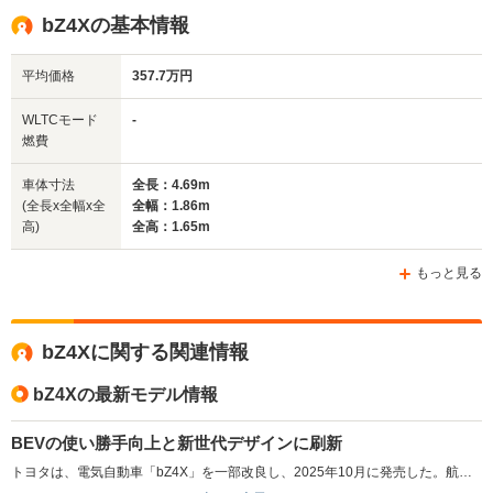
bZ4Xの基本情報
排気量
-
-
-
平均価格
357.7万円
駆動方式
FF、4WD
FF、4WD
FF
WLTCモード
-
燃費
車体寸法
全長：4.69m
(全長x全幅x全
全幅：1.86m
高)
全高：1.65m
もっと見る
bZ4Xに関する関連情報
bZ4Xの最新モデル情報
BEVの使い勝手向上と新世代デザインに刷新
トヨタは、電気自動車「bZ4X」を一部改良し、2025年10月に発売した。航続距離は最大746kmに延長され、急速充電時間は最短約28分に短縮。寒冷地での利便性を向上させるバッテリープレコンディショニング機能を搭載した。また、新たにトヨタ純正の「6kW普通充電器」がオプションで設定されている。走行性能では、eAxleを小型化し出力を向上させ、0-100km/h加速を5.1秒を実現した他、車両各部をリファインしている。フロントデザインをトヨタの新世代デザインモチーフであるハンマーヘッドデザインへ刷新。最新のコネクティッドナビ対応の14インチディスプレイオーディオを搭載。新色の外板色も加わり、内装デザインがシンプルで開放感のある形状に変更された。新充電サービス「TEEMO」も同時にスタートし、bZ4Xの購入者には特典が用意されている。（2025.10）