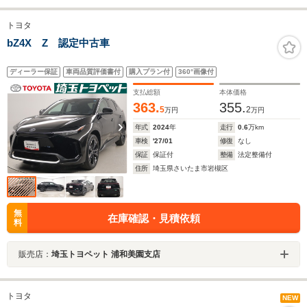
トヨタ
bZ4X Z 認定中古車
ディーラー保証
車両品質評価書付
購入プラン付
360°画像付
支払総額
本体価格
363.
355.
5
2
万円
万円
年式
2024
年
走行
0.6
万km
車検
'27/01
修復
なし
保証
保証付
整備
法定整備付
住所
埼玉県さいたま市岩槻区
無
在庫確認・見積依頼
料
販売店：
埼玉トヨペット 浦和美園支店
トヨタ
NEW