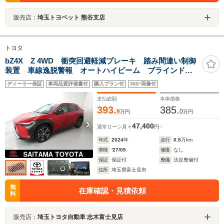
販売店：
埼玉トヨペット 熊谷支店
トヨタ
bZ4X Z 4WD 衝突回避軽減ブレーキ 踏み間違い制御
装置 車線逸脱警報 オートハイビーム ブラインドモ
ニター パノラミックビューモニター ディスプレイオ
ディーラー保証
車両品質評価書付
購入プラン付
360°画像付
ーディオ フルセグTV LEDヘッドランプ 純正アルミ
ホイール
支払総額
本体価格
393.
385.
9
0
万円
万円
47,400
通常ローン
月々
円
年式
2024
年
走行
0.5
万km
車検
'27/05
修復
なし
保証
保証付
整備
法定整備付
住所
埼玉県富士見市
無
在庫確認・見積依頼
料
販売店：
埼玉トヨタ自動車 志木富士見店