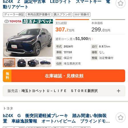
bZ4X Z 認定中古車 LEDライト スマートキー 電
動リアゲート
ディーラー保証
車両品質評価書付
購入プラン付
360°画像付
支払総額
本体価格
307.
299.
7
0
万円
万円
51,500
通常ローン
月々
円
年式
2024
年
走行
0.9
万km
車検
'27/10
修復
なし
保証
保証付
整備
法定整備付
住所
埼玉県所沢市
無
在庫確認・見積依頼
料
販売店：
埼玉トヨペット Ｕ－ＬＩＦＥ ＳＴＯＲＥ新所沢
トヨタ
bZ4X G 衝突回避軽減ブレーキ 踏み間違い制御装
置 車線逸脱警報 オートハイビーム ブラインドモニ
ター パノラミックビューモニター ディスプレイオー