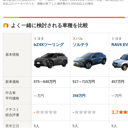
台以上のメーカーのうち、掲載が終了した物件数が1,000台以上の場合
よく一緒に検討される車種を比較
トヨタ
スバル
トヨタ
bZ4Xツーリング
ソルテラ
RAV4 EV
基本情報
新車価格
575～640万円
517～715万円
457万円
中古車
‐‐‐万円
358万円
‐‐‐万円
平均価格
クチコミ
-
-
3.7
総合評価
乗車定員
5人
5人
5人