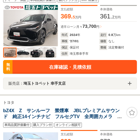
支払総額
本体価格
369.
361.
5
2
万円
万円
73,700
通常ローン
月々
円
年式
2024
年
走行
0.8
万km
車検
'27/01
修復
なし
保証
保証付
整備
法定整備付
住所
埼玉県幸手市
無
在庫確認・見積依頼
料
販売店：
埼玉トヨペット 幸手支店
トヨタ
bZ4X Z サンルーフ 禁煙車 JBLプレミアムサウン
ド 純正14インチナビ フルセグTV 全周囲カメラ 電
動リアゲート 黒革シート シートエアコン デジタル
車両品質評価書付
購入プラン付
オンライン相談可
インナーミラー レーダークルーズコントロール
支払総額
本体価格