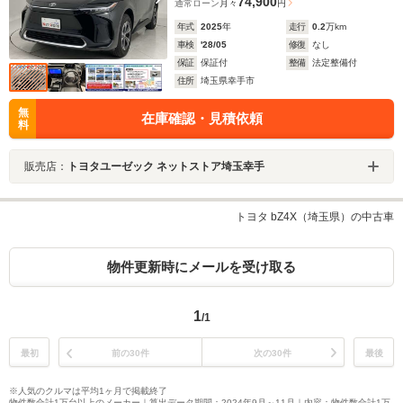
74,900
通常ローン
月々
円
年式
2025
年
走行
0.2
万km
車検
'28/05
修復
なし
保証
保証付
整備
法定整備付
住所
埼玉県幸手市
無
在庫確認・見積依頼
料
販売店：
トヨタユーゼック ネットストア埼玉幸手
トヨタ bZ4X（埼玉県）の中古車
物件更新時にメールを受け取る
1
/1
最初
前の30件
次の30件
最後
※人気のクルマは平均1ヶ月で掲載終了
物件数合計1万台以上のメーカー｜算出データ期間：2024年9月～11月｜内容：物件数合計1万