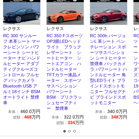
レクサス
レクサス
レクサス
レ
RC 300 サンルー
RC 350 Fスポーツ
RC 300h バージョ
R
フ 本革シート マー
OP3眼LEDヘッド
ンL 革シート ベン
ツ
クレビンソン パワ
ライト ブラック
チレーション スポ
ー
ーシート シートヒ
レザーシート シ
ーツサスペンショ
ー
ーター ナビ ハンド
ートヒーター シ
ン シートヒーター
ン
ルヒーター アダプ
ートエアコン ハ
禁煙車 バックカメ
ワ
ティブクルーズコ
ンドルヒーター
ラ パワーシート ハ
ダ
ントロール フルセ
TFTカラー液晶メ
ンドルヒーター 角
ズ
グ バックカメラ
ーター スポーツ
型LEDライト ブラ
コ
Bluetooth USB ア
サスペンション
インドスポットモ
1
ルミ18インチ BSM
パワーシート
ニター フルセグナ
オートライト 禁煙
BSM プリクラッ
ビ ブラインドスポ
B
車
シュセーフティ
ットモニター
ヘ
ー 禁煙車
460.0
万円
340.0
万円
本体：
本体：
468
万円
322.0
万円
348
万円
総額：
本体：
総額：
334
万円
総額：