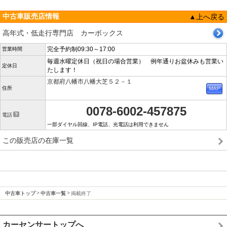
中古車販売店情報
▲上へ戻る
高年式・低走行専門店 カーボックス
完全予約制09:30～17:00
営業時間
毎週水曜定休日（祝日の場合営業） 例年通りお盆休みも営業い
定休日
たします！
京都府八幡市八幡大芝５２－１
住所
0078-6002-457875
電話
一部ダイヤル回線、IP電話、光電話は利用できません
この販売店の在庫一覧
中古車トップ
中古車一覧
掲載終了
カーセンサートップへ