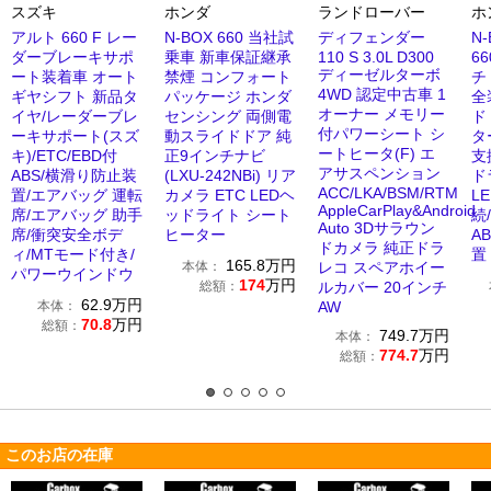
スズキ
ホンダ
ランドローバー
ホ
アルト 660 F レー
N-BOX 660 当社試
ディフェンダー
N
ダーブレーキサポ
乗車 新車保証継承
110 S 3.0L D300
66
ディーゼルターボ
ート装着車 オート
禁煙 コンフォート
チ
4WD 認定中古車 1
ギヤシフト 新品タ
パッケージ ホンダ
全
オーナー メモリー
イヤ/レーダーブレ
センシング 両側電
ド
付パワーシート シ
ーキサポート(スズ
動スライドドア 純
タ
ートヒータ(F) エ
キ)/ETC/EBD付
正9インチナビ
支
アサスペンション
ABS/横滑り防止装
(LXU-242NBi) リア
ド
ACC/LKA/BSM/RTM
置/エアバッグ 運転
カメラ ETC LEDヘ
LE
AppleCarPlay&Android
席/エアバッグ 助手
ッドライト シート
続
Auto 3Dサラウン
席/衝突安全ボデ
ヒーター
A
ドカメラ 純正ドラ
ィ/MTモード付き/
置
165.8
万円
本体：
レコ スペアホイー
パワーウインドウ
174
万円
総額：
ルカバー 20インチ
62.9
万円
本体：
AW
70.8
万円
総額：
749.7
万円
本体：
774.7
万円
総額：
このお店の在庫