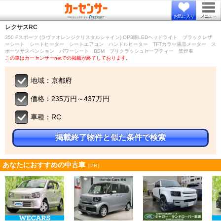
お気に入り
メニュー
レクサス
RC
350 Fスポーツ (ラヴァオレンジクリスタルシャイン) OP3眼LEDヘッドライト ブラックレザ
ーシート シートヒーター シートエアコン ハンドルヒーター TFTカラー液晶メーター ス
ポーツサスペンション パワーシート BSM プリクラッシュセーフティー 禁煙車
この車はカーセンサーnetでの掲載が終了しております。
地域：京都府
価格：235万円～437万円
車種：RC
掲載終了物件と似た条件で検索
あなたにおすすめの中古車
［PR］