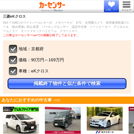
お気に入り
メニュー
三菱
eKクロス
660 T 4WD (ホワイトパール) ターボ メモリーナビ ETC 全周囲カメラ 衝突被害軽減ブレ
ーキ 踏み間違い防止装置 パーキングセンサー 認定中古車 シートヒーター デジタルル
ームミラー オートマチックハイビーム スマートキー
この車はカーセンサーnetでの掲載が終了しております。
地域：京都府
価格：90万円～169万円
車種：eKクロス
掲載終了物件と似た条件で検索
あなたにおすすめの中古車
［PR］