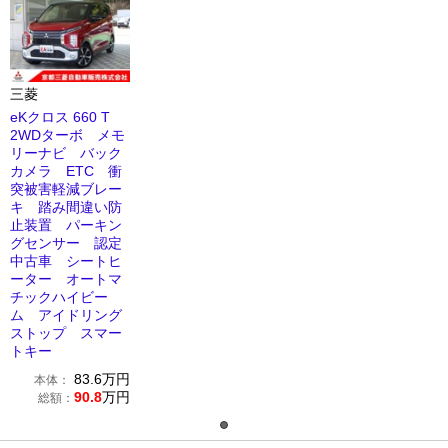
三菱
eKクロス 660 T
2WDターボ メモ
リーナビ バック
カメラ ETC 衝
突被害軽減ブレー
キ 踏み間違い防
止装置 パーキン
グセンサー 認定
中古車 シートヒ
ーター オートマ
チックハイビー
ム アイドリング
ストップ スマー
トキー
83.6
万円
本体：
90.8
万円
総額：