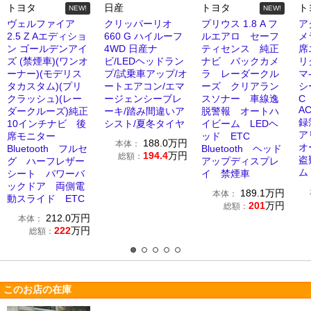
トヨタ
日産
トヨタ
ト
NEW!
NEW!
ヴェルファイア
クリッパーリオ
プリウス 1.8 A フ
アク
2.5 Z Aエディショ
660 G ハイルーフ
ルエアロ セーフ
メ
ン ゴールデンアイ
4WD 日産ナ
ティセンス 純正
席
ズ (禁煙車)(ワンオ
ビ/LEDヘッドラン
ナビ バックカメ
リ
ーナー)(モデリス
プ/試乗車アップ/オ
ラ レーダークル
マ
タカスタム)(プリ
ートエアコン/エマ
ーズ クリアラン
シ
クラッシュ)(レー
ージェンシーブレ
スソナー 車線逸
C
A
ダークルーズ)純正
ーキ/踏み間違いア
脱警報 オートハ
録
10インチナビ 後
シスト/夏冬タイヤ
イビーム LEDヘ
ア
席モニター
ッド ETC
188.0
万円
本体：
オ
Bluetooth フルセ
Bluetooth ヘッド
194.4
万円
総額：
盗
グ ハーフレザー
アップディスプレ
ム
シート パワーバ
イ 禁煙車
ックドア 両側電
189.1
万円
本体：
動スライド ETC
201
万円
総額：
212.0
万円
本体：
222
万円
総額：
このお店の在庫