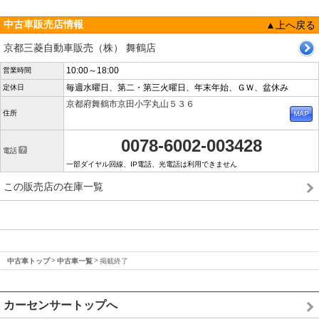
中古車販売店情報
▲上へ戻る
京都三菱自動車販売（株） 舞鶴店
10:00～18:00
営業時間
毎週水曜日、第二・第三火曜日、年末年始、ＧＷ、盆休み
定休日
京都府舞鶴市京田小字丸山５３６
住所
0078-6002-003428
電話
一部ダイヤル回線、IP電話、光電話は利用できません
この販売店の在庫一覧
中古車トップ
中古車一覧
掲載終了
カーセンサートップへ