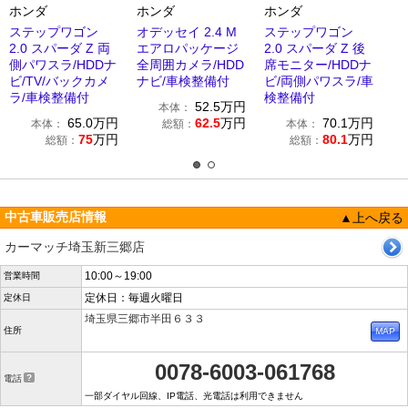
ホンダ
ホンダ
ホンダ
ステップワゴン
オデッセイ 2.4 M
ステップワゴン
2.0 スパーダ Z 両
エアロパッケージ
2.0 スパーダ Z 後
側パワスラ/HDDナ
全周囲カメラ/HDD
席モニター/HDDナ
ビ/TV/バックカメ
ナビ/車検整備付
ビ/両側パワスラ/車
ラ/車検整備付
検整備付
52.5
万円
本体：
65.0
万円
62.5
万円
70.1
万円
本体：
総額：
本体：
75
万円
80.1
万円
総額：
総額：
中古車販売店情報
▲上へ戻る
カーマッチ埼玉新三郷店
10:00～19:00
営業時間
定休日：毎週火曜日
定休日
埼玉県三郷市半田６３３
住所
0078-6003-061768
電話
一部ダイヤル回線、IP電話、光電話は利用できません