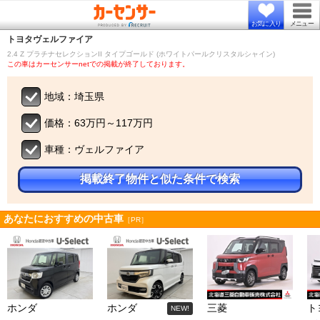
お気に入り
メニュー
トヨタ
ヴェルファイア
2.4 Z プラチナセレクションII タイプゴールド (ホワイトパールクリスタルシャイン)
この車はカーセンサーnetでの掲載が終了しております。
地域：埼玉県
価格：63万円～117万円
車種：ヴェルファイア
掲載終了物件と似た条件で検索
あなたにおすすめの中古車
［PR］
ホンダ
ホンダ
三菱
ト
NEW!