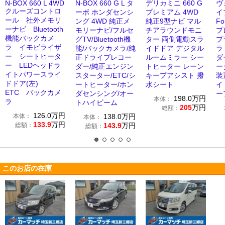
N-BOX 660 L 4WD
N-BOX 660 G L タ
デリカミニ 660 G
ヴ
クルーズコントロ
ーボ ホンダセンシ
プレミアム 4WD
イ
ール 社外メモリ
ング 4WD 純正メ
純正9型ナビ マル
F
ーナビ Bluetooth
モリーナビ/フルセ
チアラウンドモニ
プ
機能バックカメ
グTV/Bluetooth機
ター 両側電動スラ
プ
ラ イモビライザ
能/バックカメラ/純
イドドア デジタル
ラ
ー シートヒータ
正ドライブレコー
ルームミラー シー
ダ
ー LEDヘッドラ
ダー/純正エンジン
トヒーター レーン
ー
イトパワースライ
スターター/ETC/シ
キープアシスト 撥
装
ドドア(左)
ートヒーター/ホン
水シート
イ
ETC バックカメ
ダセンシング/オー
ー
198.0
万円
本体：
ラ
トハイビーム
205
万円
総額：
126.0
万円
本体：
138.0
万円
本体：
133.9
万円
総額：
143.9
万円
総額：
このお店の在庫