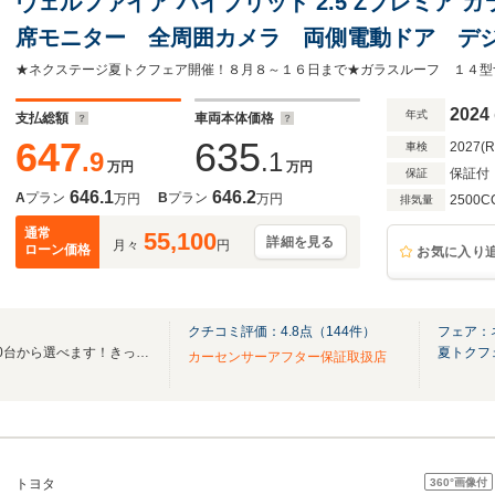
ヴェルファイア ハイブリッド 2.5 Zプレミア 
席モニター 全周囲カメラ 両側電動ドア デ
車 電動リアゲート 黒革 前席シートエアコ
後席パワーシート
2024
年式
支払総額
車両本体価格
647
635
2027(
車検
.9
.1
万円
万円
保証付
保証
646.1
646.2
A
プラン
B
プラン
万円
万円
2500C
排気量
通常
55,100
詳細を見る
月々
円
ローン価格
お気に入り
クチコミ評価：
4.8
点（
144
件）
フェア：
☆全国ネクステージ在庫30,000台から選べます！きっとお気に入りの愛車が見つかる☆
夏トクフ
カーセンサーアフター保証取扱店
360°
画像付
トヨタ