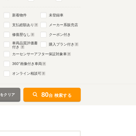
新着物件
未登録車
支払総額あり
メーカー系販売店
修復歴なし
クーポン付き
車両品質評価書
購入プラン付き
付き
カーセンサーアフター保証対象車
360
°画像付き車両
オンライン相談可
80
件をクリア
台 検索する