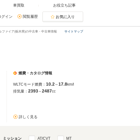
車買取
お役立ち記事
ログイン
閲覧履歴
お気に入り
ルファイア(栃木県)の中古車・中古車情報
サイトマップ
燃費・カタログ情報
10.2
17.8
WLTCモード燃費：
～
km/l
2393
2487
排気量：
～
cc
詳しく見る
ミッション
AT/CVT
MT