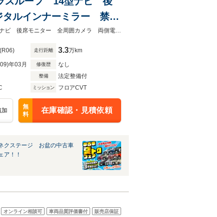
ガラスルーフ 14型ナビ 後
ジタルインナーミラー 禁煙
ン リアシートエアコン 前
★ネクステージ夏トクフェア開催！８月８～１６日まで★ガラスルーフ １４型ナビ 後席モニター 全周囲カメラ 両側電動ドア デジタルインナーミラー 禁煙車
3.3
(R06)
万km
走行距離
R09)年03月
なし
修復歴
法定整備付
整備
C
フロアCVT
ミッション
無
在庫確認・見積依頼
追加
料
ネクステージ お盆の中古車
ェア！！
オンライン相談可
車両品質評価書付
販売店保証