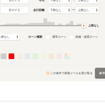
〜
年式
選択する
〜
走行距離
選択する
初代
月～2023年5月
2008年5月～2014年12月
ル
生産モデル
上限なし
ローン種類
通常ローン
残価・据置ローン
この条件で新着メールを受け取る
条