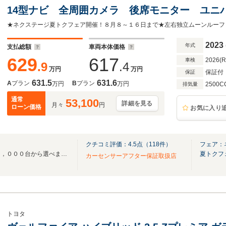
14型ナビ 全周囲カメラ 後席モニター ユニ
軽減システム ブラインドスポットモニター 
革シート シートエアコン ETC
2023
年式
支払総額
車両本体価格
629
617
2026(
車検
.9
.4
万円
万円
保証付
保証
631.5
631.6
A
プラン
B
プラン
万円
万円
2500C
排気量
通常
53,100
詳細を見る
月々
円
ローン価格
お気に入り
クチコミ評価：
4.5
点（
118
件）
フェア：
全国３００店舗総在庫台数３０，０００台から選べます！お気に入りの愛車が見つかる
夏トクフ
カーセンサーアフター保証取扱店
トヨタ