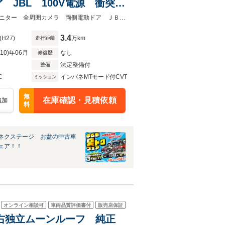
JBL 100V電源 衝突被
電動リアゲート ベージュ
★ネクステージ夏トクフェア開催！８月８～１６日まで★メーカーナビ 後席モニター 全周囲カメラ 両側電動ドア ＪＢＬ １００Ｖ電源 衝突被害軽減システム
3.4
(H27)
万km
走行距離
R10)年06月
なし
修復歴
法定整備付
整備
C
インパネMTモード付CVT
ミッション
無
在庫確認・見積依頼
追加
料
ネクステージ お盆の中古車
ェア！！
オンライン相談可
車両品質評価書付
販売店保証
 左右独立ムーンルーフ 純正