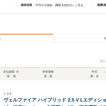
262.1
価格相場
燃費(
平均中古価格：
詳しく見る
万円
る
最初
支払総額
本体価格
年式
安
高
安
高
新
古
トヨタ
ヴェルファイア ハイブリッド 2.5 V Lエディション