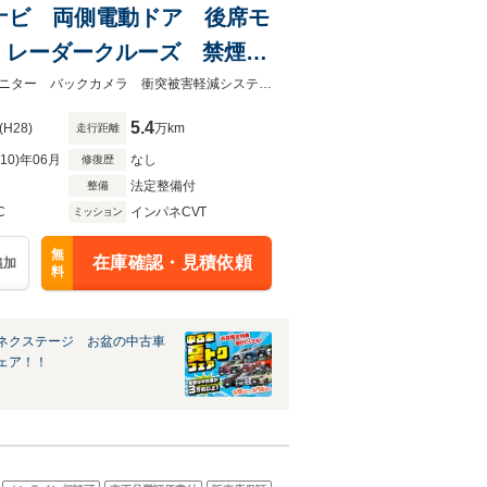
0型ナビ 両側電動ドア 後席モ
 レーダークルーズ 禁煙
ーナーセンサー スマートキ
★ネクステージ夏トクフェア開催！８月８～１６日まで★両側電動ドア 後席モニター バックカメラ 衝突被害軽減システム レーダークルーズ 禁煙車 ＥＴＣ
5.4
(H28)
万km
走行距離
R10)年06月
なし
修復歴
法定整備付
整備
C
インパネCVT
ミッション
無
在庫確認・見積依頼
追加
料
ネクステージ お盆の中古車
ェア！！