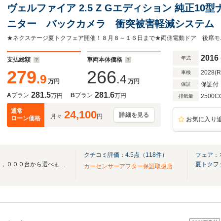
ヴェルファイア 2.5 Z Gエディション 純正1
ニター バックカメラ 衝突被害軽減システム
車 電動リアゲート ハーフレザーシート コ
ー LEDヘッド＆フォグ
2016
年式
支払総額
車両本体価格
279
266
2028(
車検
.9
.4
万円
万円
保証付
保証
281.5
281.6
A
プラン
B
プラン
万円
万円
2500C
排気量
通常
24,100
詳細を見る
月々
円
ローン価格
お気に入り
クチコミ評価：
4.5
点（
118
件）
フェア：
全国３００店舗総在庫台数３０，０００台から選べます！お気に入りの愛車が見つかる
夏トクフ
カーセンサーアフター保証取扱店