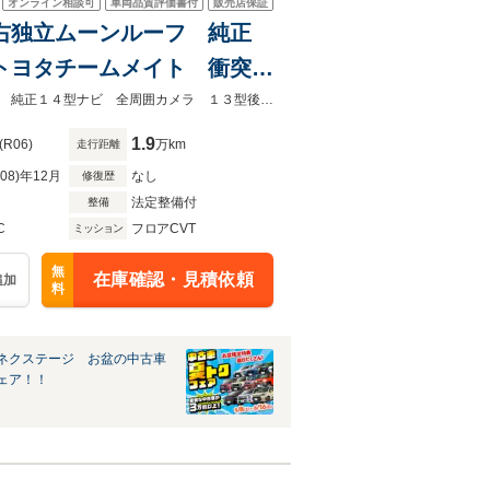
オンライン相談可
車両品質評価書付
販売店保証
 左右独立ムーンルーフ 純正
 トヨタチームメイト 衝突被
 禁煙車 ブラウン革シー
★ネクステージ夏トクフェア開催！８月８～１６日まで★左右独立ムーンルーフ 純正１４型ナビ 全周囲カメラ １３型後席モニター トヨタチームメイト ＥＴＣ
1.9
(R06)
万km
走行距離
R08)年12月
なし
修復歴
法定整備付
整備
C
フロアCVT
ミッション
無
在庫確認・見積依頼
追加
料
ネクステージ お盆の中古車
ェア！！