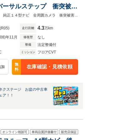
バーサルステップ 衝突被害
デジタルインナーミラー 黒
★ネクステージ夏トクフェア開催！８月８～１６日まで★左右独立ムーンルーフ 純正１４型ナビ 全周囲カメラ 衝突被害軽減システム レーダークルーズ ＥＴＣ
4.3
(R05)
万km
走行距離
R08)年11月
なし
修復歴
法定整備付
整備
C
フロアCVT
ミッション
無
在庫確認・見積依頼
追加
料
ネクステージ お盆の中古車
ェア！！
オンライン相談可
車両品質評価書付
販売店保証