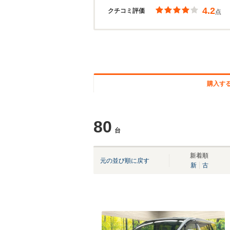
4.2
クチコミ評価
点
購入す
80
台
新着順
元の並び順に戻す
新
古