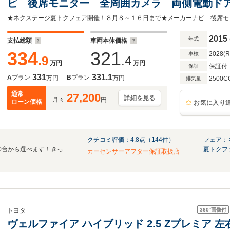
ビ 後席モニター 全周囲カメラ 両側電動ドア 
害軽減システム レーダークルーズ 禁煙車 
革 前後席パワーシート コーナーセンサー
2015
年式
支払総額
車両本体価格
334
321
2028(
車検
.9
.4
万円
万円
保証付
保証
331
331.1
A
プラン
B
プラン
万円
万円
2500C
排気量
通常
27,200
詳細を見る
月々
円
ローン価格
お気に入り
クチコミ評価：
4.8
点（
144
件）
フェア：
☆全国ネクステージ在庫30,000台から選べます！きっとお気に入りの愛車が見つかる☆
夏トクフ
カーセンサーアフター保証取扱店
360°
画像付
トヨタ
ヴェルファイア ハイブリッド 2.5 Zプレミア