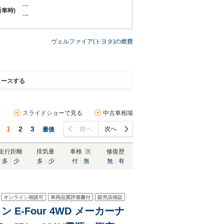
---
新車時)
---
ヴェルファイア(トヨタ)の燃費
リースする
スライドショーで見る
中古車相場
1
2
3
前へ
次へ
最後
走行距離
排気量
車検
修復歴
多
少
多
少
付
無
無
有
オンライン相談可
車両品質評価書付
販売店保証
 E-Four 4WD メーカーナ