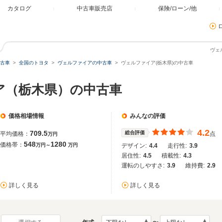
カタログ
中古車販売店
保険/ローン/他
ヴェ
古車
全国のトヨタ
ヴェルファイアの中古車
ヴェルファイア(栃木県)の中古車
ア（栃木県）の中古車
価格相場情報
みんなの評価
4.2
709.5
総合評価
平均価格：
点
万円
548
1280
価格帯：
万円～
万円
デザイン:
4.4
走行性:
3.9
居住性:
4.5
積載性:
4.3
運転のしやすさ:
3.9
維持費:
2.9
詳しく見る
詳しく見る