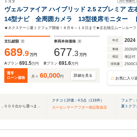
360°
画像付
トヨタ
ヴェルファイア ハイブリッド 2.5 Zプレミア
14型ナビ 全周囲カメラ 13型後席モニター
害軽減システム ブラインドスポットモニター
ト 3眼LEDヘッド ETC2.0
2024
年式
支払総額
車両本体価格
689
677
2026(
車検
.9
.3
万円
万円
保証付
保証
691.5
691.6
A
プラン
B
プラン
万円
万円
2500C
排気量
通常
60,000
詳細を見る
月々
円
ローン価格
お気に入り
クチコミ評価：
4.5
点（
118
件）
フェア：
全国３００店舗総在庫台数３０，０００台から選べます！お気に入りの愛車が見つかる
夏トクフ
カーセンサーアフター保証取扱店