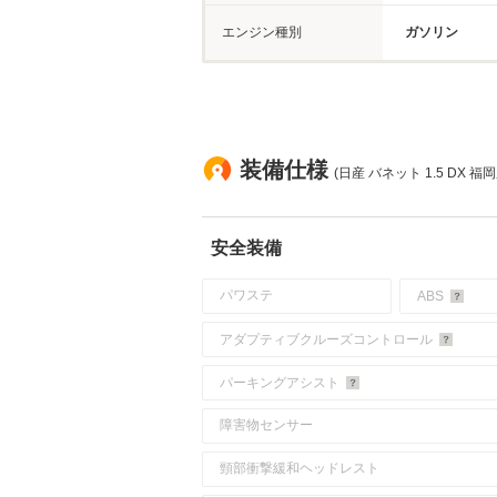
エンジン種別
ガソリン
装備仕様
(日産 バネット 1.5 DX 福岡
安全装備
パワステ
ABS
アダプティブクルーズコントロール
パーキングアシスト
障害物センサー
頸部衝撃緩和ヘッドレスト