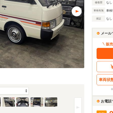
なし
修復歴
車検
車検有無
なし
保証
メール
販売
車両状
お電話