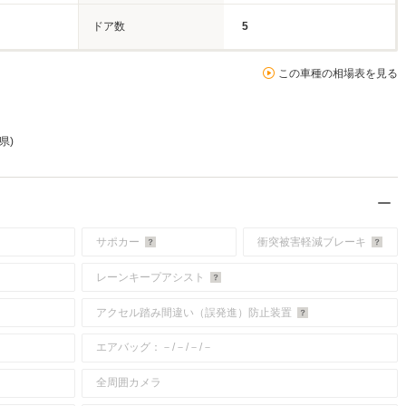
ドア数
5
この車種の相場表を見る
県)
サポカー
衝突被害軽減ブレーキ
レーンキープアシスト
アクセル踏み間違い（誤発進）防止装置
エアバッグ：－/－/－/－
全周囲カメラ