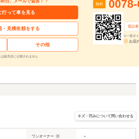
0078-
短即日、メールで返答！
無料
に行って車を見る
電話番
認・見積依頼をする
※一部ダイ
お店
その他
スは販売店に公開されません
キズ・凹みについて問い合わせる
ワンオーナー
－