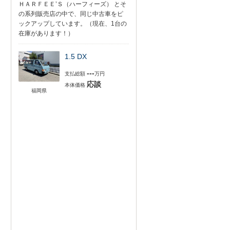
ＨＡＲＦＥＥ’Ｓ（ハーフィーズ） とそ
の系列販売店の中で、同じ中古車をピ
ックアップしています。（現在、1台の
在庫があります！）
1.5 DX
---
支払総額
万円
応談
本体価格
福岡県