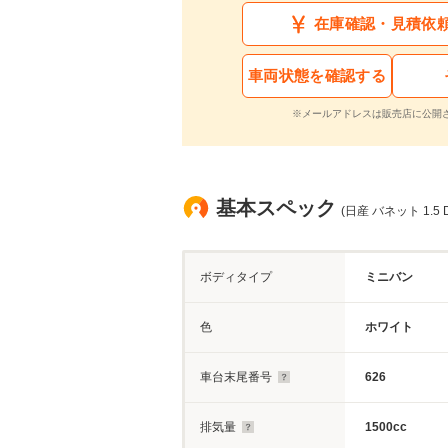
在庫確認・見積依
車両状態を確認する
※メールアドレスは販売店に公開
基本スペック
(日産 バネット 1.5 
ボディタイプ
ミニバン
色
ホワイト
車台末尾番号
626
排気量
1500cc