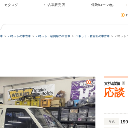
カタログ
中古車販売店
保険/ローン/他
車
バネットの中古車
バネット・福岡県の中古車
バネット・糟屋郡の中古車
バネット 
支払総額
応談
199
年式