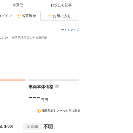
車買取
お役立ち記事
ログイン
閲覧履歴
お気に入り
サイトマップ
1.5 DX・福岡県糟屋郡の中古車詳細
車両本体価格
---
万円
価格見直しメールを受け取る
4
不明
(H06)
走行距離