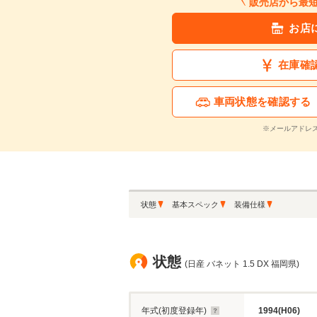
販売店から最
お店
在庫確
車両状態を確認する
※メールアドレ
状態
基本スペック
装備仕様
状態
(日産 バネット 1.5 DX 福岡県)
年式(初度登録年)
1994(H06)