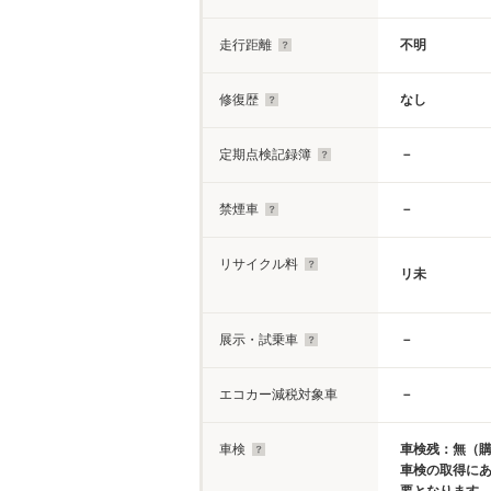
走行距離
不明
修復歴
なし
定期点検記録簿
－
禁煙車
－
リサイクル料
リ未
展示・試乗車
－
エコカー減税対象車
－
車検
車検残：無（
車検の取得に