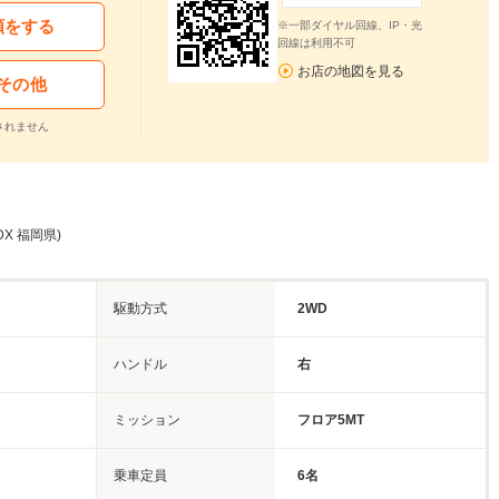
頼をする
※一部ダイヤル回線、IP・光
回線は利用不可
お店の地図を見る
その他
されません
DX 福岡県)
駆動方式
2WD
ハンドル
右
ミッション
フロア5MT
乗車定員
6名