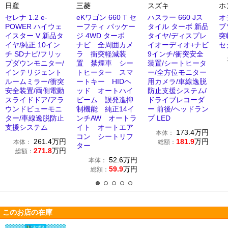
日産
三菱
スズキ
ホ
セレナ 1.2 e-
eKワゴン 660 T セ
ハスラー 660 Jス
オ
POWER ハイウェ
ーフティ パッケー
タイル ターボ 新品
ブ
イスター V 新品タ
ジ 4WD ターボ
タイヤ/ディスプレ
突
イヤ/純正 10イン
ナビ 全周囲カメ
イオーディオ+ナビ
セ
チ SDナビ/フリッ
ラ 衝突軽減装
9インチ/衝突安全
プダウンモニター/
置 禁煙車 シー
装置/シートヒータ
インテリジェント
トヒーター スマ
ー/全方位モニター
ルームミラー/衝突
ートキー HIDヘ
用カメラ/車線逸脱
安全装置/両側電動
ッド オートハイ
防止支援システム/
スライドドア/アラ
ビーム 誤発進抑
ドライブレコーダ
ウンドビューモニ
制機能 純正14イ
ー 前後/ヘッドラン
ター/車線逸脱防止
ンチAW オートラ
プ LED
支援システム
イト オートエア
173.4
万円
本体：
コン シートリフ
261.4
万円
181.9
万円
本体：
総額：
ター
271.8
万円
総額：
52.6
万円
本体：
59.9
万円
総額：
このお店の在庫