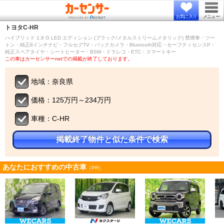
お気に入り
メニュー
トヨタ
C-HR
ハイブリッド 1.8 G LED エディション (ブラック/メタルストリームメタリック) 禁煙車・ツー
トン・純正8インチナビ・フルセグTV・バックカメラ・Bluetooth対応・セーフティセンスP・
純正スペアタイヤ・シートヒーター・BSM・ドラレコ・ETC・スマートキー
この車はカーセンサーnetでの掲載が終了しております。
地域：奈良県
価格：125万円～234万円
車種：C-HR
掲載終了物件と似た条件で検索
あなたにおすすめの中古車
［PR］