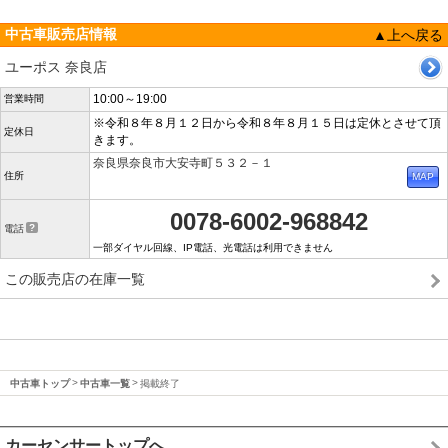
中古車販売店情報
▲上へ戻る
ユーポス 奈良店
10:00～19:00
営業時間
※令和８年８月１２日から令和８年８月１５日は定休とさせて頂
定休日
きます。
奈良県奈良市大安寺町５３２－１
住所
0078-6002-968842
電話
一部ダイヤル回線、IP電話、光電話は利用できません
この販売店の在庫一覧
中古車トップ
中古車一覧
掲載終了
カーセンサートップへ