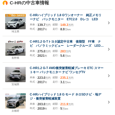
C-HRの中古車情報
C-HRハイブリッド 1.8 Gワンオーナー 純正メモリ
ーナビ バックモニター ETC2.0 Dレコ LED
本体：
139.7
総額：
149.3
万円
万円
年式：
2017
走行：
8.9
年
万km
埼玉県
C-HR1.2 G-Tトヨタ認定中古車 後期型 FF車 ナ
ビ パノラミックビュー レーダークルーズ LEDヘ
ッドランプ フルエアロ
本体：
275.0
総額：
283
万円
万円
年式：
2021
走行：
5.6
年
万km
長野県
C-HR1.2 G-T 4WD衝突被害軽減ブレーキ ETC スマー
トキー バックモニター ナビ ワンセグTV
本体：
223.0
総額：
235.1
万円
万円
年式：
2017
走行：
3.1
年
万km
宮城県
C-HRハイブリッド 1.8 G モード ネロSDナビ・地デ
ジ・衝突被害軽減装置
本体：
203.0
総額：
211.9
万円
万円
年式：
2019
走行：
5
年
万km
京都府