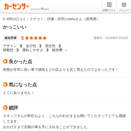
比較リスト
メニュー
C-HRの口コミ・クチコミ・評価・評判 | nonoさん（群馬県）
かっこいい
5
総合評価
投稿日：
2020
年
07
月
14
日
5
3
3
デザイン :
走行性 :
居住性 :
3
3
-
積載性 :
運転しやすさ :
維持費 :
良かった点
状態が非常に良い車で値段もどの店よりも安く買えたのでよかったです！
気になった点
とくにありません！
総評
スタッフさんの対応もよく、こちらのわがままも聞いてくださってとても感謝
してます。
おかげさまで念願の車を手に入れることができました。