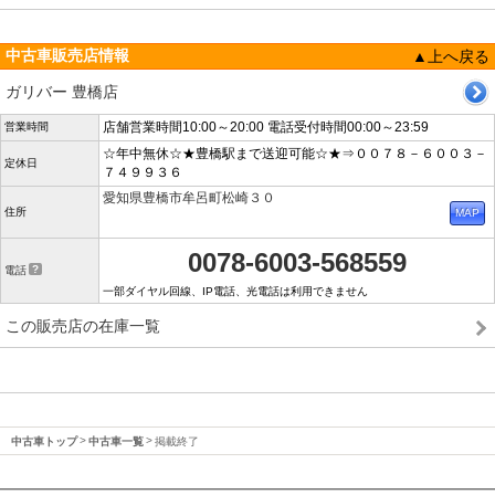
中古車販売店情報
▲上へ戻る
ガリバー 豊橋店
店舗営業時間10:00～20:00 電話受付時間00:00～23:59
営業時間
☆年中無休☆★豊橋駅まで送迎可能☆★⇒００７８－６００３－
定休日
７４９９３６
愛知県豊橋市牟呂町松崎３０
住所
0078-6003-568559
電話
一部ダイヤル回線、IP電話、光電話は利用できません
この販売店の在庫一覧
中古車トップ
中古車一覧
掲載終了