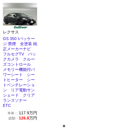
レクサス
GS 350 Iパッケー
ジ 禁煙 全塗装 純
正メーカーナビ
フルセグTV バッ
クカメラ クルー
ズコントロール
メモリー機能付パ
ワーシート シー
トヒーター シー
トベンチレーショ
ン リア電動サン
シェード クリア
ランスソナー
ETC
117.9
万円
本体：
126.8
万円
総額：