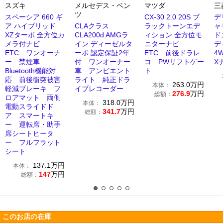
スズキ
メルセデス・ベン
マツダ
三
ツ
スペーシア 660 ギ
CX-30 2.0 20S ブ
デ
ア ハイブリッド
CLAクラス
ラックトーンエデ
ャ
XZターボ 全方位カ
CLA200d AMGラ
ィション 全方位モ
ド
メラ付ナビ
イン ディーゼルタ
ニターナビ
デ
ETC ワンオーナ
ーボ 認定保証2年
ETC 前後ドラレ
4
ー 禁煙車
付 ワンオーナー
コ PWリフトゲー
X
Bluetooth機能対
車 アンビエント
ト
応 前後衝突被害
ライト 純正ドラ
263.0
万円
本体：
軽減ブレーキ フ
イブレコーダー
276.9
万円
総額：
ロアマット 両側
318.0
万円
本体：
電動スライドド
341.7
万円
総額：
ア スマートキ
ー 運転席・助手
席シートヒータ
ー フルフラット
シート
137.1
万円
本体：
147
万円
総額：
このお店の在庫