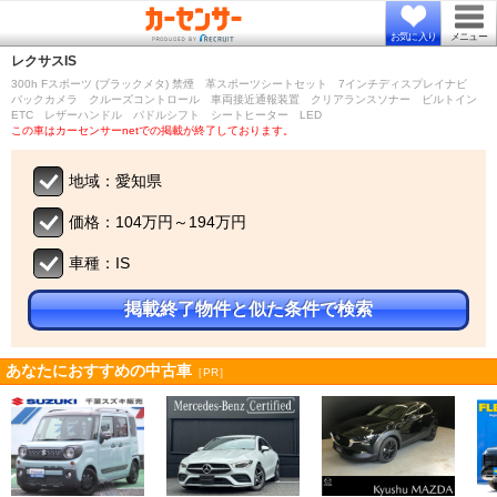
お気に入り
メニュー
レクサス
IS
300h Fスポーツ (ブラックメタ) 禁煙 革スポーツシートセット 7インチディスプレイナビ
バックカメラ クルーズコントロール 車両接近通報装置 クリアランスソナー ビルトイン
ETC レザーハンドル パドルシフト シートヒーター LED
この車はカーセンサーnetでの掲載が終了しております。
地域：愛知県
価格：104万円～194万円
車種：IS
掲載終了物件と似た条件で検索
あなたにおすすめの中古車
［PR］