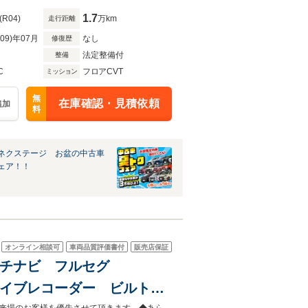
1.7
(R04)
万km
走行距離
R09)年07月
なし
修復歴
法定整備付
整備
C
フロアCVT
ミッション
無
在庫確認・見積依頼
追加
料
ネクステージ お盆の中古車
ェア！！
オンライン相談可
車両品質評価書付
販売店保証
3インチナビ フルセグ
ドライブレコーダー ビルトイ