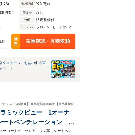
3.2
(H26)
万km
走行距離
R09)年07月
なし
修復歴
法定整備付
整備
C
フロアMTモード付CVT
ミッション
無
在庫確認・見積依頼
追加
料
ネクステージ お盆の中古車
ェア！！
オンライン相談可
車両品質評価書付
販売店保証
パノラミックビュー 1オーナ
シートベンチレーション シ
ド ETC2.0 スマートキ
★グループ約３０，０００台の在庫から取り寄せ可能！★１オーナー・禁煙車・メーカーナビ・セミアニリン革・シートベンチレーション・シートメモリ・ＥＴＣ２．０