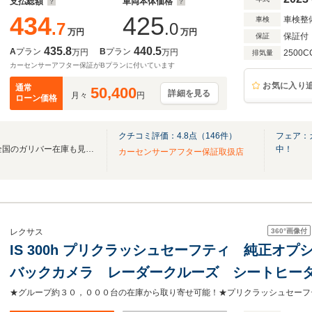
支払総額
車両本体価格
434
425
車検整
車検
.7
.0
万円
万円
保証付
保証
435.8
440.5
A
プラン
B
プラン
万円
万円
2500C
排気量
カーセンサーアフター保証がBプランに付いています
お気に入り
通常
50,400
詳細を見る
月々
円
ローン価格
クチコミ評価：
4.8
点（
146
件）
フェア：
無料電話は24時間ご案内！！全国のガリバー在庫も見たい方は一括照会が可能です！
中！
カーセンサーアフター保証取扱店
360°
画像付
レクサス
IS 300h プリクラッシュセーフティ 純正オ
バックカメラ レーダークルーズ シートヒー
レザー LEDヘッド スマートキー 革巻きス