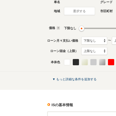
車名
グレード
地域
市区町村
選択する
現行
初代
2013年5月～生産中
2005年9
生産モデ
価格
下限なし
ISのカタログを見る
〜
ローン月々支払い価格
ローン頭金（上限）
本体色
▼ もっと詳細な条件を追加する
IS
の基本情報