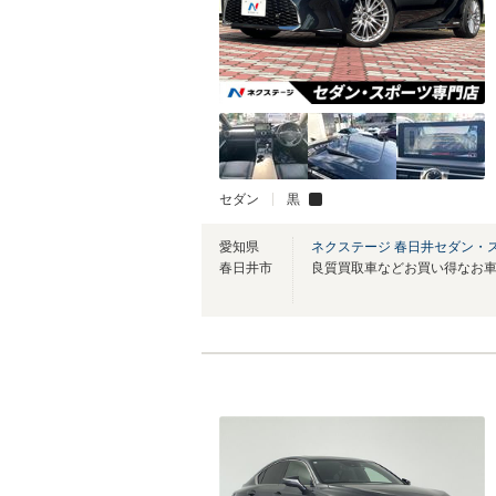
セダン
黒
愛知県
ネクステージ 春日井セダン・
春日井市