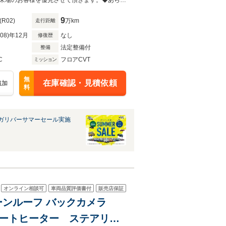
シートヒーター シートクー
◆当店以外で購入される場合は陸送費用等、別途費用が発生します。◆販売はご来場のお客様を優先させて頂きます。◆あらかじめご確認下さい※販売は一般のお客様に限ります。
9
(R02)
万km
走行距離
R08)年12月
なし
修復歴
法定整備付
整備
C
フロアCVT
ミッション
無
在庫確認・見積依頼
追加
料
ガリバーサマーセール実施
オンライン相談可
車両品質評価書付
販売店保証
ビ ムーンルーフ バックカメラ
 シートヒーター ステアリン