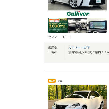
セダン
白
愛知県
ガリバー 一宮店
一宮市
NEW
8/4