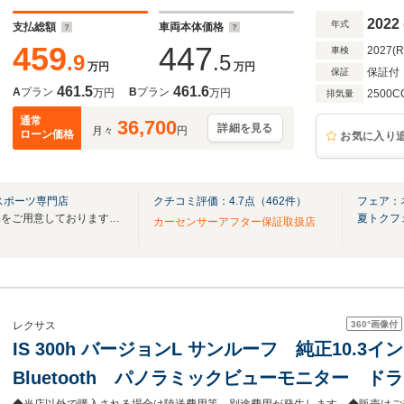
ー
2022
年式
支払総額
車両本体価格
459
447
2027(
車検
.9
.5
万円
万円
保証付
保証
461.5
461.6
A
プラン
B
プラン
万円
万円
2500C
排気量
通常
36,700
詳細を見る
月々
円
ローン価格
お気に入り
スポーツ専門店
クチコミ評価：
4.7
点（
462
件）
フェア：
良質買取車などお買い得なお車をご用意しております！！
夏トクフ
カーセンサーアフター保証取扱店
360°
画像付
レクサス
IS 300h バージョンL サンルーフ 純正10.
Bluetooth パノラミックビューモニター 