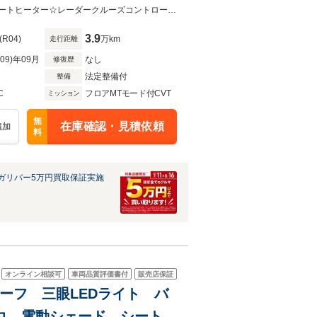
コーナーセンサー 純正19
☆禁煙車☆ムーンルーフ☆純正10.3インチナビ（フルセグTV/BT/CD/DVD）☆シートヒーター☆レーダークルーズコントロール☆赤革シート☆プリクラッシュセーフティシステム☆レーンキープ
3.9
(R04)
万km
走行距離
R09)年09月
なし
修復歴
法定整備付
整備
C
フロアMTモード付CVT
ミッション
無
在庫確認・見積依頼
追加
料
ガリバー5万円買取保証実施
オンライン相談可
車両品質評価書付
販売店保証
ンルーフ 三眼LEDライト バ
コ 電動シェード シートベ