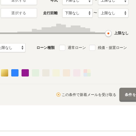
〜
年式
選択する
〜
走行距離
選択する
月～2013年4月
ル
上限なし
ローン種類
通常ローン
残価・据置ローン
この条件で新着メールを受け取る
条件