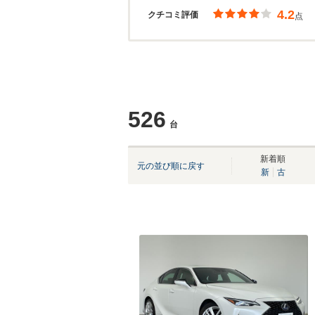
4.2
クチコミ評価
点
526
台
新着順
元の並び順に戻す
新
古