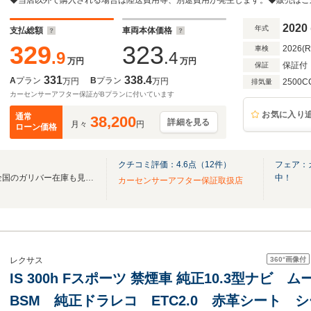
ンETC2.0 黒革シート ハンドルヒーター 
ラー
2020
年式
支払総額
車両本体価格
329
323
2026(
車検
.9
.4
万円
万円
保証付
保証
331
338.4
A
プラン
B
プラン
万円
万円
2500C
排気量
カーセンサーアフター保証がBプランに付いています
お気に入り
通常
38,200
詳細を見る
月々
円
ローン価格
クチコミ評価：
4.6
点（
12
件）
フェア：
無料電話は24時間ご案内！！全国のガリバー在庫も見たい方は一括照会が可能です！
中！
カーセンサーアフター保証取扱店
360°
画像付
レクサス
IS 300h Fスポーツ 禁煙車 純正10.3型ナ
BSM 純正ドラレコ ETC2.0 赤革シート