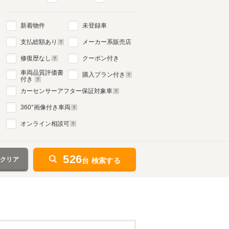
新着物件
未登録車
支払総額あり
メーカー系販売店
修復歴なし
クーポン付き
車両品質評価書
購入プラン付き
付き
カーセンサーアフター保証対象車
360
°画像付き車両
オンライン相談可
526
をクリア
台 検索する