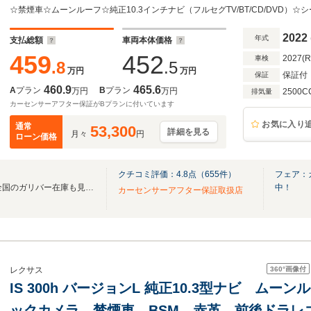
グヒーター レクサスセーフティ 追従クルコン 
インチAW
2022
年式
支払総額
車両本体価格
459
452
2027(
車検
.8
.5
万円
万円
保証付
保証
460.9
465.6
A
プラン
B
プラン
万円
万円
2500C
排気量
カーセンサーアフター保証がBプランに付いています
お気に入り
通常
53,300
詳細を見る
月々
円
ローン価格
クチコミ評価：
4.8
点（
655
件）
フェア：
無料電話は24時間ご案内！！全国のガリバー在庫も見たい方は一括照会が可能です！
中！
カーセンサーアフター保証取扱店
360°
画像付
レクサス
IS 300h バージョンL 純正10.3型ナビ ムー
ックカメラ 禁煙車 BSM 赤革 前後ドラレ