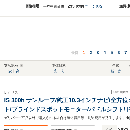
239.0
価格相場
燃費(
平均中古価格：
詳しく見る
万円
1
2
3
4
5
6
7
最初
支払総額
本体価格
年式
安
高
安
高
新
古
360°
画像付
レクサス
IS 300h サンルーフ/純正10.3インチナビ/全
ト/ブラインドスポットモニター/パドルシフト/ドラ
シートヒーター/パワーシート/純正アルミホイール
2023
年式