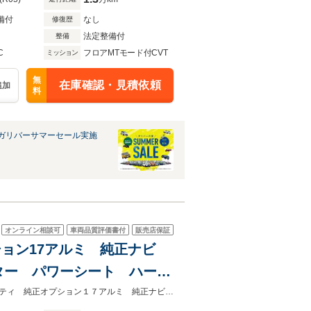
備付
なし
修復歴
法定整備付
整備
C
フロアMTモード付CVT
ミッション
無
在庫確認・見積依頼
追加
料
ガリバーサマーセール実施
オンライン相談可
車両品質評価書付
販売店保証
プション17アルミ 純正ナビ
ター パワーシート ハーフ
テリング 禁煙車
★グループ約３０，０００台の在庫から取り寄せ可能！★プリクラッシュセーフティ 純正オプション１７アルミ 純正ナビ バックカメラ レーダークルーズ 禁煙車