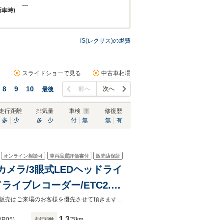
---
新車時)
---
IS(レクサス)の燃費
スライドショーで見る
中古車相場
8
9
10
前へ
次へ
最後
走行距離
排気量
車検
修復歴
多
少
多
少
付
無
無
有
オンライン相談可
車両品質評価書付
販売店保証
方位カメラ/3眼式LEDヘッドライ
イブレコーダー/ETC2.0/
/衝突軽減ブレーキ/USB/
ガリバー一宮店以外で購入される場合は陸送費用等、別途費用が発生します。◆販売はご来場のお客様を優先させて頂きます。◆あらかじめご確認下さい※販売は一般のお客様に限ります。
1.3
(R05)
万km
走行距離