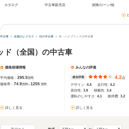
カタログ
中古車販売店
保険/ローン/他
中古車
全国のレクサス
ISの中古車
IS・ハイブリッドの中古車
リッド（全国）の中古車
価格相場情報
みんなの評価
4.2
295.5
総合評価
平均価格：
点
万円
74.9
1255
価格帯：
万円～
万円
デザイン:
4.4
走行性:
4.2
居住性:
3.9
積載性:
3.4
運転のしやすさ:
4.1
維持費:
3.2
詳しく見る
詳しく見る