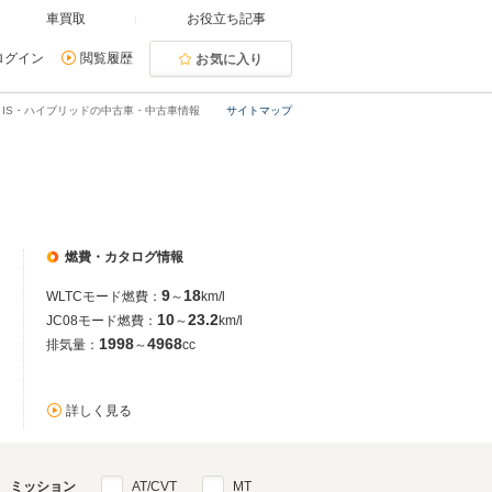
車買取
お役立ち記事
ログイン
閲覧履歴
お気に入り
IS・ハイブリッドの中古車・中古車情報
サイトマップ
燃費・カタログ情報
9
18
WLTCモード燃費：
～
km/l
10
23.2
JC08モード燃費：
～
km/l
1998
4968
排気量：
～
cc
詳しく見る
ミッション
AT/CVT
MT