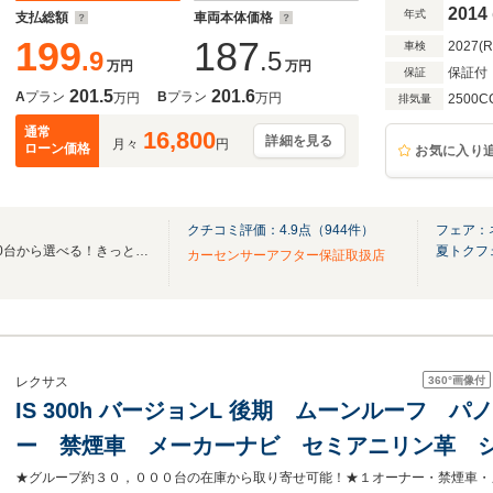
2014
年式
支払総額
車両本体価格
199
187
2027(
車検
.9
.5
万円
万円
保証付
保証
201.5
201.6
A
プラン
B
プラン
万円
万円
2500C
排気量
通常
16,800
詳細を見る
月々
円
ローン価格
お気に入り
クチコミ評価：
4.9
点（
944
件）
フェア：
☆全国ネクステージ在庫30,000台から選べる！きっとお気に入りの愛車が見つかります☆
夏トクフ
カーセンサーアフター保証取扱店
360°
画像付
レクサス
IS 300h バージョンL 後期 ムーンルーフ 
ー 禁煙車 メーカーナビ セミアニリン革 
ートメモリ 純正19インチAW 3連フルLEDヘッ