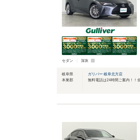
セダン
深灰
岐阜県
ガリバー 岐阜北方店
本巣郡