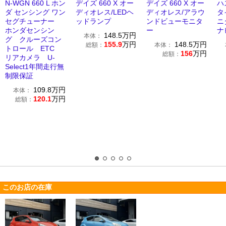
N-WGN 660 L ホン
デイズ 660 X オー
デイズ 660 X オー
ハ
ダ センシング ワン
ディオレス/LEDヘ
ディオレス/アラウ
タ
セグチューナー
ッドランプ
ンドビューモニタ
ニ
ホンダセンシン
ー
ナ
148.5
万円
本体：
グ クルーズコン
155.9
万円
148.5
万円
総額：
本体：
トロール ETC
156
万円
総額：
リアカメラ U-
Select1年間走行無
制限保証
109.8
万円
本体：
120.1
万円
総額：
このお店の在庫