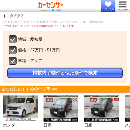
お気に入り
メニュー
トヨタ
アクア
1.5 S (シルバーメタリック) 弊社使用代車 バックカメラ ETC 車検整備付
この車はカーセンサーnetでの掲載が終了しております。
地域：愛知県
価格：27万円～51万円
車種：アクア
掲載終了物件と似た条件で検索
あなたにおすすめの中古車
［PR］
ホンダ
日産
日産
ス