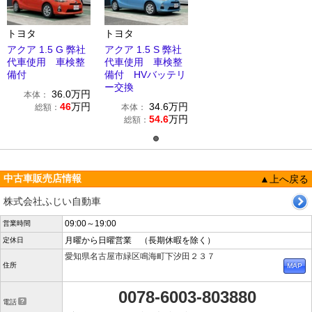
トヨタ
トヨタ
アクア 1.5 G 弊社
アクア 1.5 S 弊社
代車使用 車検整
代車使用 車検整
備付
備付 HVバッテリ
ー交換
36.0
万円
本体：
46
万円
34.6
万円
総額：
本体：
54.6
万円
総額：
中古車販売店情報
▲上へ戻る
株式会社ふじい自動車
09:00～19:00
営業時間
月曜から日曜営業 （長期休暇を除く）
定休日
愛知県名古屋市緑区鳴海町下汐田２３７
住所
0078-6003-803880
電話