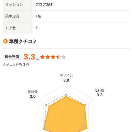
ミッション
フロア3AT
乗車定員
2名
ドア数
2
車種クチコミ
3.3
総合評価
点
3
クチコミ件数
件
デザイン
3.0
走行性
維持費
3.3
3.0