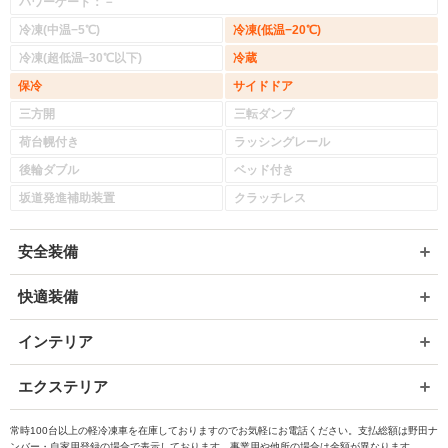
パワーゲート：－
冷凍(中温−5℃)
冷凍(低温−20℃)
冷凍(超低温−30℃以下)
冷蔵
保冷
サイドドア
三方開
三転ダンプ
荷台幌付き
ラッシングレール
後輪ダブル
ベッド付き
坂道発進補助装置
クラッチレス
安全装備
快適装備
インテリア
エクステリア
常時100台以上の軽冷凍車を在庫しておりますのでお気軽にお電話ください。支払総額は野田ナ
ンバー・自家用登録の場合で表示しております。事業用や他所の場合は金額が異なります。