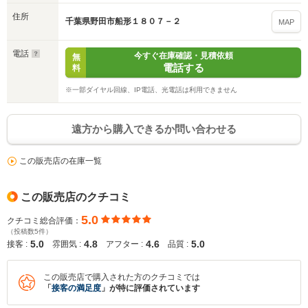
住所
千葉県野田市船形１８０７－２
MAP
電話
今すぐ在庫確認・見積依頼
無
電話する
料
※一部ダイヤル回線、IP電話、光電話は利用できません
遠方から購入できるか問い合わせる
この販売店の在庫一覧
この販売店のクチコミ
5.0
クチコミ総合評価：
（投稿数5件）
5.0
4.8
4.6
5.0
接客 :
雰囲気 :
アフター :
品質 :
この販売店で購入された方のクチコミでは
「
接客の満足度
」が特に評価されています