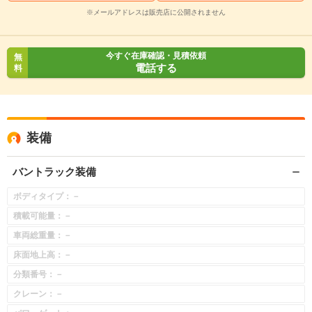
※メールアドレスは販売店に公開されません
今すぐ在庫確認・見積依頼
無
電話する
料
装備
バントラック装備
ボディタイプ：－
積載可能量：－
車両総重量：－
床面地上高：－
分類番号：－
クレーン：－