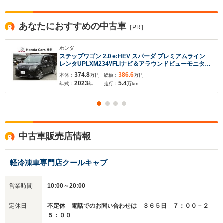
※次回問い合わせをする際に自動入力されます
※保存された情報は
90
日で破棄されます
あなたにおすすめの中古車
［PR］
いいえ
はい
ホンダ
ステップワゴン 2.0 e:HEV スパーダ プレミアムライン
レンタUPLXM234VFLiナビ＆アラウンドビューモニター
＆フルセグ＆CD/DVD再生＆Bluetooth接続＆オートリト
374.8
386.6
本体：
万円
総額：
万円
ラミラー＆純正フロントドライブレコーダー＆ETC2.0
2023
5.4
年式：
年
走行：
万km
中古車販売店情報
軽冷凍車専門店クールキャブ
営業時間
10:00～20:00
定休日
不定休 電話でのお問い合わせは ３６５日 ７：００－２
５：００