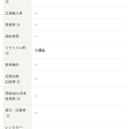
正規輸入車
－
禁煙車
－
福祉車両
－
リサイクル料
リ済込
新車物件
－
定期点検
－
記録簿
登録
済未
(届出)
－
使用車
展示・試乗車
－
レンタカー