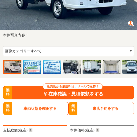
本体写真内容：
販売店から最短即日、メールで返答！
無
在庫確認・見積依頼をする
料
無
無
車両状態を確認する
来店予約をする
料
料
支払総額(税込)
本体価格(税込)