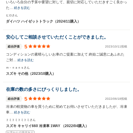
いろいろ自分の予算や要望に対して、親切に対応していただきすごく良かっ
た…
続きを読む
ヒロさん
ダイハツ ハイゼットトラック（2024/11購入）
安心してご相談させていただくことができました。
5
総合評価
2023/10/11投稿
コンディションの素晴らしいお車のご提案に加えて 終始ご誠意にあふれた
ご対…
続きを読む
ｍ－ｎａｎｓさん
スズキ その他（2023/10購入）
在庫の数の多さにびっくりしました。
5
総合評価
2022/06/18投稿
冷凍の軽貨物の車を買うために初めてお伺いさせていただきましたが、冷凍
車…
続きを読む
トミトミトミトミさん
スズキ キャリイ660 冷凍車 1WAY （2022/04購入）
お店からの返信あり