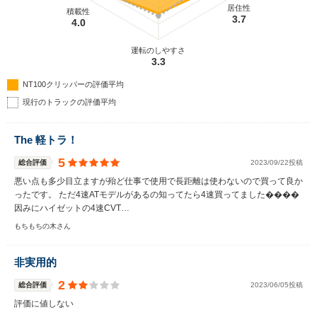
居住性
積載性
3.7
4.0
運転のしやすさ
3.3
NT100クリッパーの評価平均
現行のトラックの評価平均
The 軽トラ！
5
総合評価
2023/09/22投稿
悪い点も多少目立ますが殆ど仕事で使用で長距離は使わないので買って良か
ったです。 ただ4速ATモデルがあるの知ってたら4速買ってました����
因みにハイゼットの4速CVT…
もちもちの木さん
非実用的
2
総合評価
2023/06/05投稿
評価に値しない