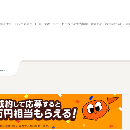
ト 純正ナビ バックカメラ ETC BSM シートヒーターの中古情報。愛知県の「株式会社ふじい