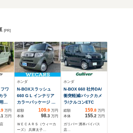
車
[PR]
ホンダ
ホンダ
タフワ
N-BOXスラッシュ
N-BOX 660 社外DA/
カラ
660 G L インテリア
衝突軽減/バックカメ
用
カラーパッケージ 新
ラ/クルコンETC
ール
品タイヤ/純正 SDナ
109
159
.9
.9
.8
万円
総額
万円
総額
万円
ダー
ビ/衝突安全装置/シー
98
155
.1
.3
.2
万円
本体
万円
本体
万円
トヒ
トヒーター/シート 合
店
ＷＥＣＡＲＳ（ウィーカ
ガリバー 洲本バイパス
ーセ
皮/ヘッドランプ
ーズ） 兵庫太子…
店…