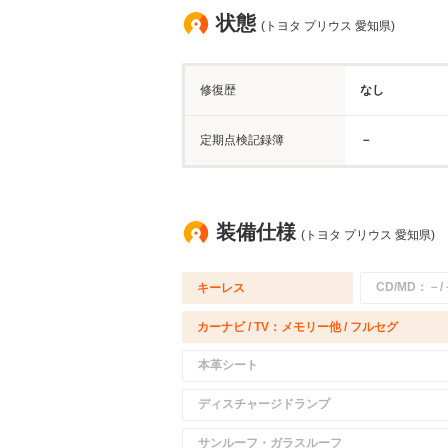
状態
(トヨタ プリウス 愛知県)
修復歴
なし
定期点検記録簿
－
装備仕様
(トヨタ プリウス 愛知県)
CD/MD：－/
キーレス
カーナビ / TV：メモリー他 / フルセグ
本革シート
ディスチャージドランプ
サンルーフ・ガラスルーフ