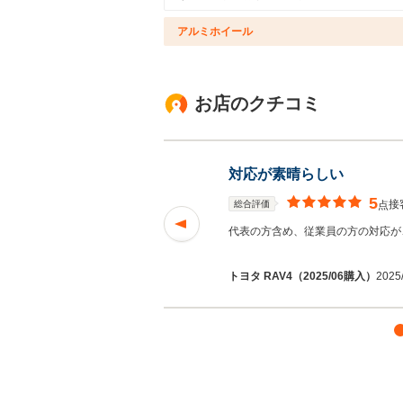
アルミホイール
お店のクチコミ
対応が素晴らしい
5
接
総合評価
点
す。 車にぴったり
代表の方含め、従業員の方の対応が
む
トヨタ RAV4（2025/06購入）
2025