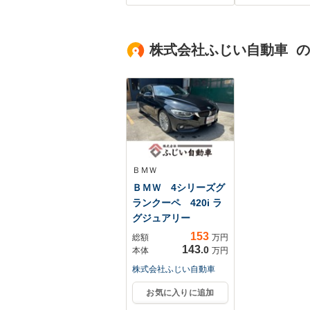
ーター エアシー
ンサー LEDヘ
ト BSM 電動リア
ド 純正15イ
ゲート 三眼LED
ルミ 車線逸脱
株式会社ふじい自動車 
マークレビンソン
報 LEDフォグ
HUD ETC2.0 スマ
ートキー
ＢＭＷ
ＢＭＷ 4シリーズグ
ランクーペ 420i ラ
グジュアリー
153
総額
万円
143
.0
本体
万円
株式会社ふじい自動車
お気に入りに追加