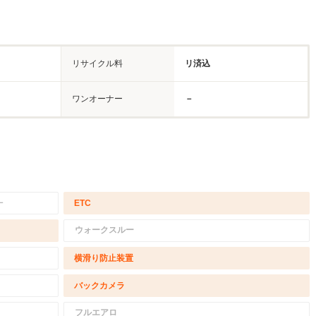
リサイクル料
リ済込
ワンオーナー
－
－
ETC
ウォークスルー
横滑り防止装置
バックカメラ
フルエアロ