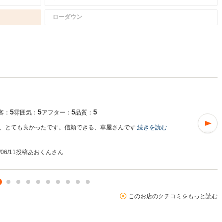
ローダウン
5
5
5
5
客：
雰囲気：
アフター：
品質：
、とても良かったです。信頼できる、車屋さんです
続きを読む
/06/11投稿
あおくんさん
このお店のクチコミをもっと読む