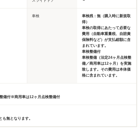
スライドドア
－
車検
車検残：無（購入時に新規取
得）
車検の取得にあたって必要な
費用（自動車重量税、自賠責
保険料など）が支払総額に含
まれています。
車検整備付
車検整備（法定24ヶ月点検整
備／商用車は12ヶ月）を実施
致します。その費用は本体価
格に含まれています。
検整備付※商用車は12ヶ月点検整備付
とも無となります。