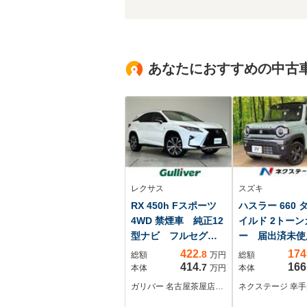
あなたにおすすめの中古
レクサス
スズキ
RX 450h Fスポーツ
ハスラー 660 
4WD 禁煙車 純正12
イルド 2トーン
型ナビ フルセグ
ー 届出済未使
TV CD DVD
車 ルーフレ
422
174
.8
総額
万円
総額
BT バックカメラ
衝突軽減 レー
414
166
.7
本体
万円
本体
レクサスセーフテ
クルーズ シー
ガリバー 名古屋茶屋店…
ネクステージ 幸手
ィ 赤革 シートヒ
ーター コーナ