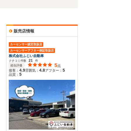
販売店情報
カーセンサー認定取扱店
カーセンサーアフター保証取扱店
株式会社ふじい自動車
21
クチコミ件数
件
5
総合評価
点
4.9
4.8
5
接客：
雰囲気：
アフター：
5
品質：