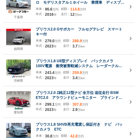
ロ モデリスタアルミホイール 禁煙車 ディスプレ
イオーディオ バックカメラ クルーズコントロー
本体：
96.6
総額：
114.8
万円
万円
ル ETC クリアランスソナー スマートキー プッ
年式：
2016
走行：
12
年
万km
シュスタート
千葉県
プリウス2.0 Gサポカー フルセグテレビ スマート
キー付
本体：
279.0
総額：
288.9
万円
万円
年式：
2023
走行：
3.7
年
万km
福岡県
プリウス1.8 U8型ディスプレイ バックカメラ
100V電源 衝突被害軽減システム レーダークルー
ズ 禁煙車 ドラレコ コーナーセンサー スマート
本体：
243.4
総額：
259.9
万円
万円
キー LEDヘッド ETC2.0 オートハイビーム 車
年式：
2023
走行：
3.4
年
万km
線逸脱警報
宮崎県
プリウス2.0 Z純正12型ナビ 全方位 追従走行 BSM
ETC2.0 アラウンドビューモニター ブラインドス
ポットモニター ETC2.0 デジタルインナーミラ
本体：
299.1
総額：
307.8
万円
万円
ー シートメモリー 電動リアゲート パーキングア
年式：
2023
走行：
2.9
年
万km
シスト LED
愛知県
プリウス1.8 SHVB再充電渡し保証付き ナビ バッ
クカメラ ETC
本体：
30.8
総額：
42.8
万円
万円