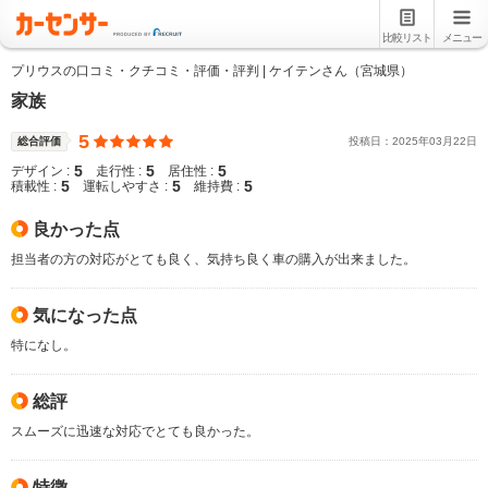
比較リスト
メニュー
プリウスの口コミ・クチコミ・評価・評判 | ケイテンさん（宮城県）
家族
5
総合評価
投稿日：
2025
年
03
月
22
日
5
5
5
デザイン :
走行性 :
居住性 :
5
5
5
積載性 :
運転しやすさ :
維持費 :
良かった点
担当者の方の対応がとても良く、気持ち良く車の購入が出来ました。
気になった点
特になし。
総評
スムーズに迅速な対応でとても良かった。
特徴