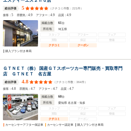
エスティーエス２ｎｄ店
5
（クチコミ件数：
221
件）
総合評価
5
4.9
4.9
4.9
接客：
雰囲気：
アフター：
品質：
61
掲載台数
台
所在地
埼玉県
スタッフ
アフター
フェア
買取
保証
整備
クチコミ
クーポン
購入プラン付き車両
ＧＴＮＥＴ（株） 国産ＧＴスポーツカー専門販売・買取専門
店 ＧＴＮＥＴ 名古屋
4.8
（クチコミ件数：
364
件）
総合評価
4.8
4.7
4.7
4.7
接客：
雰囲気：
アフター：
品質：
60
掲載台数
台
所在地
愛知県 名古屋・知多
スタッフ
アフター
フェア
買取
保証
整備
クチコミ
クーポン
カーセンサーアフター保証車
カーセンサー認定車
購入プラン付き車両