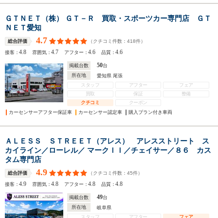
ＧＴＮＥＴ（株） ＧＴ－Ｒ 買取・スポーツカー専門店 ＧＴ
ＮＥＴ愛知
4.7
（クチコミ件数：
418
件）
総合評価
4.8
4.7
4.6
4.6
接客：
雰囲気：
アフター：
品質：
50
掲載台数
台
所在地
愛知県 尾張
スタッフ
アフター
フェア
買取
保証
整備
クチコミ
クーポン
カーセンサーアフター保証車
カーセンサー認定車
購入プラン付き車両
ＡＬＥＳＳ ＳＴＲＥＥＴ（アレス） アレスストリート ス
カイライン／ローレル／ マークＩＩ／チェイサー／８６ カス
タム専門店
4.9
（クチコミ件数：
45
件）
総合評価
4.9
4.8
4.8
4.8
接客：
雰囲気：
アフター：
品質：
49
掲載台数
台
所在地
岐阜県
スタッフ
アフター
フェア