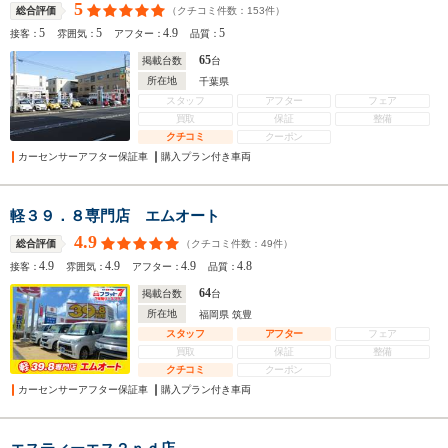
5
（クチコミ件数：
153
件）
総合評価
5
5
4.9
5
接客：
雰囲気：
アフター：
品質：
65
掲載台数
台
所在地
千葉県
スタッフ
アフター
フェア
買取
保証
整備
クチコミ
クーポン
カーセンサーアフター保証車
購入プラン付き車両
軽３９．８専門店 エムオート
4.9
（クチコミ件数：
49
件）
総合評価
4.9
4.9
4.9
4.8
接客：
雰囲気：
アフター：
品質：
64
掲載台数
台
所在地
福岡県 筑豊
スタッフ
アフター
フェア
買取
保証
整備
クチコミ
クーポン
カーセンサーアフター保証車
購入プラン付き車両