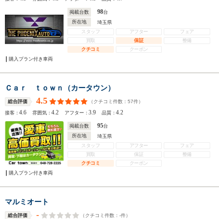
98
掲載台数
台
所在地
埼玉県
スタッフ
アフター
フェア
買取
保証
整備
クチコミ
クーポン
購入プラン付き車両
Ｃａｒ ｔｏｗｎ（カータウン）
4.5
（クチコミ件数：
57
件）
総合評価
4.6
4.2
3.9
4.2
接客：
雰囲気：
アフター：
品質：
95
掲載台数
台
所在地
埼玉県
スタッフ
アフター
フェア
買取
保証
整備
クチコミ
クーポン
購入プラン付き車両
マルミオート
-
（クチコミ件数：
-
件）
総合評価