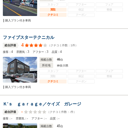
スタッフ
アフター
フェア
買取
保証
整備
クチコミ
クーポン
購入プラン付き車両
ファイブスターテクニカル
4
（クチコミ件数：
1
件）
総合評価
4
3
3
4
接客：
雰囲気：
アフター：
品質：
46
掲載台数
台
所在地
神奈川県
スタッフ
アフター
フェア
買取
保証
整備
クチコミ
クーポン
購入プラン付き車両
Ｋ’ｓ ｇａｒａｇｅ／ケイズ ガレージ
-
（クチコミ件数：
-
件）
総合評価
-
-
-
-
接客：
雰囲気：
アフター：
品質：
45
掲載台数
台