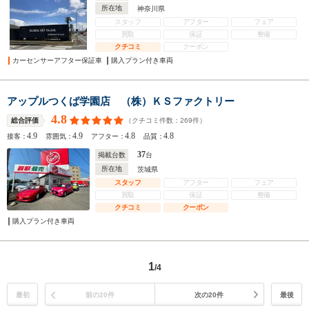
所在地
神奈川県
スタッフ
アフター
フェア
買取
保証
整備
クチコミ
クーポン
カーセンサーアフター保証車
購入プラン付き車両
アップルつくば学園店 （株）ＫＳファクトリー
4.8
（クチコミ件数：
269
件）
総合評価
4.9
4.9
4.8
4.8
接客：
雰囲気：
アフター：
品質：
37
掲載台数
台
所在地
茨城県
スタッフ
アフター
フェア
買取
保証
整備
クチコミ
クーポン
購入プラン付き車両
1
/4
最初
前の20件
次の20件
最後