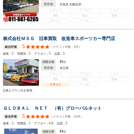
所在地
北海道 札幌近郊
スタッフ
アフター
フェア
買取
保証
整備
クチコミ
クーポン
株式会社ＭＳＧ 旧車買取 改造車スポーツカー専門店
5
（クチコミ件数：
6
件）
総合評価
5
5
5
5
接客：
雰囲気：
アフター：
品質：
45
掲載台数
台
所在地
埼玉県
スタッフ
アフター
フェア
買取
保証
整備
クチコミ
クーポン
購入プラン付き車両
ＧＬＯＢＡＬ ＮＥＴ （有）グローバルネット
5
（クチコミ件数：
20
件）
総合評価
5
5
4.9
5
接客：
雰囲気：
アフター：
品質：
43
掲載台数
台