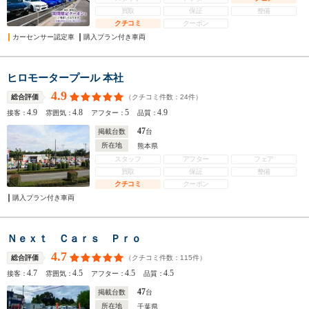
買取
保証
整備
クチコミ
クーポン
カーセンサー認定車
購入プラン付き車両
ヒロモータープール 本社
4.9
（クチコミ件数：
24
件）
総合評価
4.9
4.8
5
4.9
接客：
雰囲気：
アフター：
品質：
47
掲載台数
台
所在地
熊本県
スタッフ
アフター
フェア
買取
保証
整備
クチコミ
クーポン
購入プラン付き車両
Ｎｅｘｔ Ｃａｒｓ Ｐｒｏ
4.7
（クチコミ件数：
115
件）
総合評価
4.7
4.5
4.5
4.5
接客：
雰囲気：
アフター：
品質：
47
掲載台数
台
所在地
千葉県