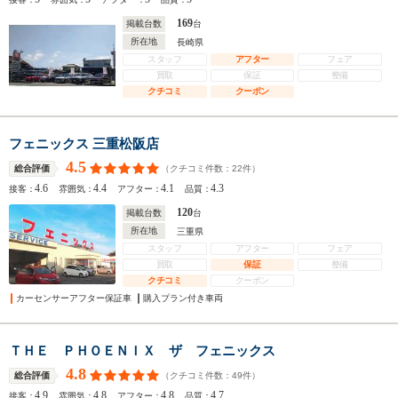
169
掲載台数
台
所在地
長崎県
スタッフ
アフター
フェア
買取
保証
整備
クチコミ
クーポン
フェニックス 三重松阪店
4.5
（クチコミ件数：
22
件）
総合評価
4.6
4.4
4.1
4.3
接客：
雰囲気：
アフター：
品質：
120
掲載台数
台
所在地
三重県
スタッフ
アフター
フェア
買取
保証
整備
クチコミ
クーポン
カーセンサーアフター保証車
購入プラン付き車両
ＴＨＥ ＰＨＯＥＮＩＸ ザ フェニックス
4.8
（クチコミ件数：
49
件）
総合評価
4.9
4.8
4.8
4.7
接客：
雰囲気：
アフター：
品質：