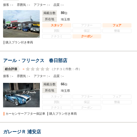
-
-
-
-
接客：
雰囲気：
アフター：
品質：
80
掲載台数
台
所在地
埼玉県
スタッフ
アフター
フェア
買取
保証
整備
クチコミ
クーポン
購入プラン付き車両
アール・フリークス 春日部店
-
（クチコミ件数：
-
件）
総合評価
-
-
-
-
接客：
雰囲気：
アフター：
品質：
66
掲載台数
台
所在地
埼玉県
スタッフ
アフター
フェア
買取
保証
整備
クチコミ
クーポン
カーセンサーアフター保証車
購入プラン付き車両
ガレージＲ 浦安店