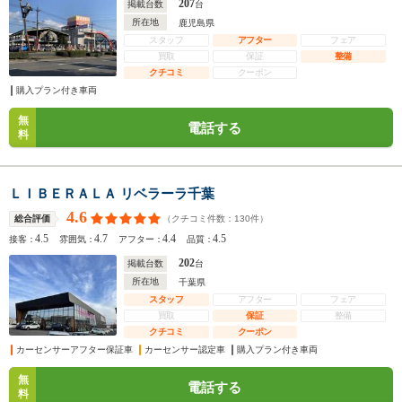
207
掲載台数
台
所在地
鹿児島県
スタッフ
アフター
フェア
買取
保証
整備
クチコミ
クーポン
購入プラン付き車両
無
電話する
料
ＬＩＢＥＲＡＬＡ リベラーラ千葉
4.6
（クチコミ件数：
130
件）
総合評価
4.5
4.7
4.4
4.5
接客：
雰囲気：
アフター：
品質：
202
掲載台数
台
所在地
千葉県
スタッフ
アフター
フェア
買取
保証
整備
クチコミ
クーポン
カーセンサーアフター保証車
カーセンサー認定車
購入プラン付き車両
無
電話する
料