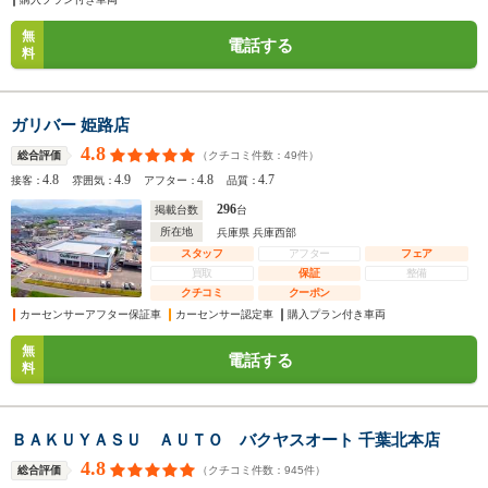
無
電話する
料
ガリバー 姫路店
4.8
（クチコミ件数：
49
件）
総合評価
4.8
4.9
4.8
4.7
接客：
雰囲気：
アフター：
品質：
296
掲載台数
台
所在地
兵庫県 兵庫西部
スタッフ
アフター
フェア
買取
保証
整備
クチコミ
クーポン
カーセンサーアフター保証車
カーセンサー認定車
購入プラン付き車両
無
電話する
料
ＢＡＫＵＹＡＳＵ ＡＵＴＯ バクヤスオート 千葉北本店
4.8
（クチコミ件数：
945
件）
総合評価