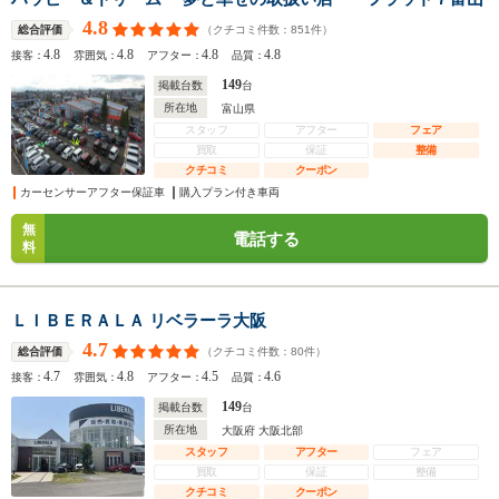
4.8
（クチコミ件数：
851
件）
総合評価
4.8
4.8
4.8
4.8
接客：
雰囲気：
アフター：
品質：
149
掲載台数
台
所在地
富山県
スタッフ
アフター
フェア
買取
保証
整備
クチコミ
クーポン
カーセンサーアフター保証車
購入プラン付き車両
無
電話する
料
ＬＩＢＥＲＡＬＡ リベラーラ大阪
4.7
（クチコミ件数：
80
件）
総合評価
4.7
4.8
4.5
4.6
接客：
雰囲気：
アフター：
品質：
149
掲載台数
台
所在地
大阪府 大阪北部
スタッフ
アフター
フェア
買取
保証
整備
クチコミ
クーポン