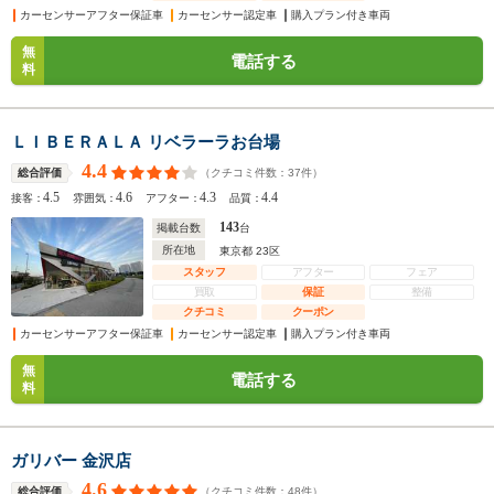
カーセンサーアフター保証車
カーセンサー認定車
購入プラン付き車両
無
電話する
料
ＬＩＢＥＲＡＬＡ リベラーラお台場
4.4
（クチコミ件数：
37
件）
総合評価
4.5
4.6
4.3
4.4
接客：
雰囲気：
アフター：
品質：
143
掲載台数
台
所在地
東京都 23区
スタッフ
アフター
フェア
買取
保証
整備
クチコミ
クーポン
カーセンサーアフター保証車
カーセンサー認定車
購入プラン付き車両
無
電話する
料
ガリバー 金沢店
4.6
（クチコミ件数：
48
件）
総合評価