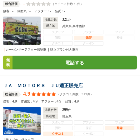
-
（クチコミ件数：
-
件）
総合評価
-
-
-
-
接客：
雰囲気：
アフター：
品質：
321
掲載台数
台
所在地
兵庫県 兵庫西部
スタッフ
アフター
フェア
買取
保証
整備
クチコミ
クーポン
カーセンサーアフター保証車
購入プラン付き車両
無
電話する
料
ＪＡ ＭＯＴＯＲＳ ＪＵ適正販売店
4.9
（クチコミ件数：
313
件）
総合評価
4.9
4.9
4.9
4.9
接客：
雰囲気：
アフター：
品質：
299
掲載台数
台
所在地
埼玉県
スタッフ
アフター
フェア
買取
保証
整備
クチコミ
クーポン
購入プラン付き車両