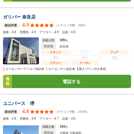
ガリバー 奈良店
4.9
（クチコミ件数：
38
件）
総合評価
4.8
4.9
4.9
4.8
接客：
雰囲気：
アフター：
品質：
189
掲載台数
台
所在地
奈良県
スタッフ
アフター
フェア
買取
保証
整備
クチコミ
クーポン
カーセンサーアフター保証車
カーセンサー認定車
購入プラン付き車両
無
電話する
料
ユニバース 堺
4.8
（クチコミ件数：
250
件）
総合評価
4.8
4.8
4.7
4.6
接客：
雰囲気：
アフター：
品質：
184
掲載台数
台
所在地
大阪府 大阪南部