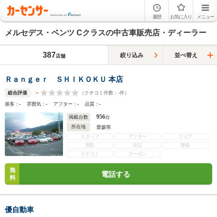
履歴
お気に入り
メニュー
メルセデス・ベンツ Cクラスの中古車販売店・ディーラー
387
絞り込み
並べ替え
店舗
Ｒａｎｇｅｒ ＳＨＩＫＯＫＵ 本店
-
（クチコミ件数：
-
件）
総合評価
-
-
-
-
接客：
雰囲気：
アフター：
品質：
956
掲載台数
台
所在地
愛媛県
スタッフ
アフター
フェア
買取
保証
整備
クチコミ
クーポン
無
電話する
料
優自動車