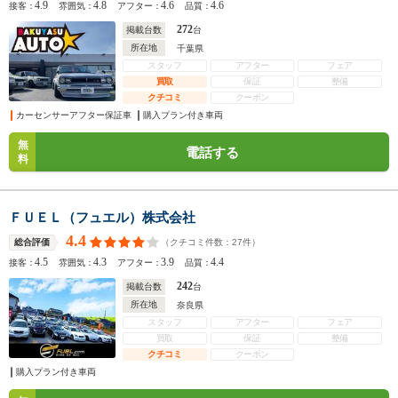
4.9
4.8
4.6
4.6
接客：
雰囲気：
アフター：
品質：
272
掲載台数
台
所在地
千葉県
スタッフ
アフター
フェア
買取
保証
整備
クチコミ
クーポン
カーセンサーアフター保証車
購入プラン付き車両
無
電話する
料
ＦＵＥＬ（フュエル）株式会社
4.4
（クチコミ件数：
27
件）
総合評価
4.5
4.3
3.9
4.4
接客：
雰囲気：
アフター：
品質：
242
掲載台数
台
所在地
奈良県
スタッフ
アフター
フェア
買取
保証
整備
クチコミ
クーポン
購入プラン付き車両