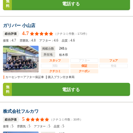
無
電話する
料
ガリバー 小山店
4.7
（クチコミ件数：
173
件）
総合評価
4.7
4.8
4.6
4.6
接客：
雰囲気：
アフター：
品質：
241
掲載台数
台
所在地
栃木県
スタッフ
アフター
フェア
買取
保証
整備
クチコミ
クーポン
カーセンサーアフター保証車
購入プラン付き車両
無
電話する
料
株式会社フルカワ
5
（クチコミ件数：
30
件）
総合評価
5
5
5
5
接客：
雰囲気：
アフター：
品質：