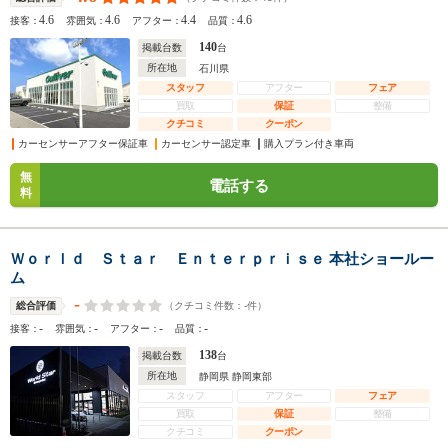
4.6
4.6
4.4
4.6
接客：
雰囲気：
アフター：
品質：
140
掲載台数
台
所在地
石川県
スタッフ
アフター
フェア
買取
保証
整備
クチコミ
クーポン
カーセンサーアフター保証車
カーセンサー認定車
購入プラン付き車両
無
電話する
料
Ｗｏｒｌｄ Ｓｔａｒ Ｅｎｔｅｒｐｒｉｓｅ 本社ショールー
ム
-
（クチコミ件数：
-
件）
総合評価
-
-
-
-
接客：
雰囲気：
アフター：
品質：
138
掲載台数
台
所在地
静岡県 静岡東部
スタッフ
アフター
フェア
買取
保証
整備
クチコミ
クーポン