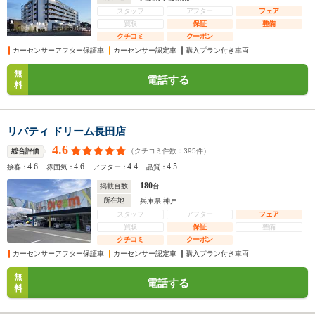
スタッフ
アフター
フェア
買取
保証
整備
クチコミ
クーポン
カーセンサーアフター保証車
カーセンサー認定車
購入プラン付き車両
無
電話する
料
リバティ ドリーム長田店
4.6
（クチコミ件数：
395
件）
総合評価
4.6
4.6
4.4
4.5
接客：
雰囲気：
アフター：
品質：
180
掲載台数
台
所在地
兵庫県 神戸
スタッフ
アフター
フェア
買取
保証
整備
クチコミ
クーポン
カーセンサーアフター保証車
カーセンサー認定車
購入プラン付き車両
無
電話する
料