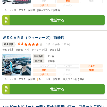
買取
保証
整備
クチコミ
クーポン
カーセンサーアフター保証車
購入プラン付き車両
無
電話する
料
ＷＥＣＡＲＳ（ウィーカーズ） 前橋店
4.4
（クチコミ件数：
142
件）
総合評価
4.5
4.4
4.3
4.3
接客：
雰囲気：
アフター：
品質：
151
掲載台数
台
所在地
群馬県
スタッフ
アフター
フェア
買取
保証
整備
クチコミ
クーポン
カーセンサーアフター保証車
カーセンサー認定車
購入プラン付き車両
無
電話する
料
ハッピー＆ドリーム ー夢と幸せの取扱い店ー フラット７富山