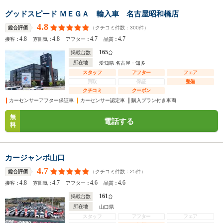
グッドスピード ＭＥＧＡ 輸入車 名古屋昭和橋店
4.8
（クチコミ件数：
300
件）
総合評価
4.8
4.8
4.7
4.7
接客：
雰囲気：
アフター：
品質：
165
掲載台数
台
所在地
愛知県 名古屋・知多
スタッフ
アフター
フェア
買取
保証
整備
クチコミ
クーポン
カーセンサーアフター保証車
カーセンサー認定車
購入プラン付き車両
無
電話する
料
カージャンボ山口
4.7
（クチコミ件数：
25
件）
総合評価
4.8
4.7
4.6
4.6
接客：
雰囲気：
アフター：
品質：
161
掲載台数
台
所在地
山口県
スタッフ
アフター
フェア