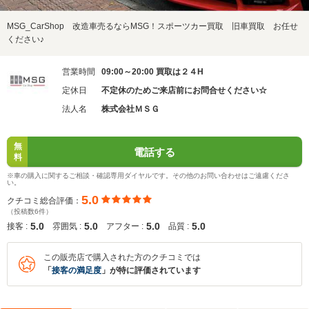
MSG_CarShop 改造車売るならMSG！スポーツカー買取 旧車買取 お任せ
ください♪
営業時間
09:00～20:00 買取は２４H
定休日
不定休のためご来店前にお問合せください☆
法人名
株式会社ＭＳＧ
無
電話する
料
※車の購入に関するご相談・確認専用ダイヤルです。その他のお問い合わせはご遠慮くださ
い。
5.0
クチコミ総合評価：
（投稿数6件）
5.0
5.0
5.0
5.0
接客 :
雰囲気 :
アフター :
品質 :
この販売店で購入された方のクチコミでは
「
接客の満足度
」が特に評価されています