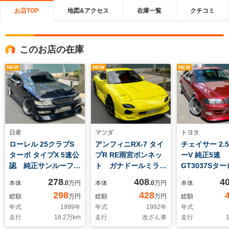
お店TOP
地図&アクセス
在庫一覧
クチコミ
このお店の在庫
NEW
NEW
NEW
日産
マツダ
トヨタ
ローレル 25クラブS
アンフィニRX-7 タイ
チェイサー 2.
ターボ タイプX 5速公
プR RE雨宮ボンネッ
ーV 純正5速
認 純正サンルーフ
ト ガナドールミラ
GT3037S
RB25DET Neo6
ー 社外フルエアロ
ベルヌーイエ
278
408
4
本体
.0
万円
本体
.0
万円
本体
社外マフラー 車高
ロールケージ 社外マ
社外エアロ 
298
428
総額
万円
総額
万円
総額
調 前置きIC アルミ
フラー 車高調
ップ Power
年式
1999
年
年式
1992
年
年式
ラジエター
WedsAW
ールケージ 
走行
18.2
万km
走行
改ざん車
走行
1
ディ