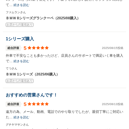
て…
続きを読む
ファムランさん
ＢＭＷ 8シリーズグランクーペ（2025/08購入）
お店からの返信あり
1シリーズ購入
5
総合評価
2025/08/15投稿
外車で不安なことも多かったけど、店員さんのサポートで満足いく車を購入
で…
続きを読む
てつさん
ＢＭＷ 1シリーズ（2025/06購入）
お店からの返信あり
おすすめの営業さんです！
5
総合評価
2025/08/13投稿
遠方の為、メール、動画、電話でのやり取りでしたが、親切丁寧にご対応い
た…
続きを読む
グチヤマサンさん