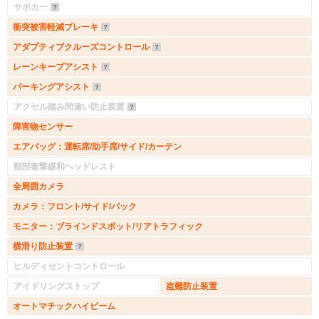
サポカー
衝突被害軽減ブレーキ
アダプティブクルーズコントロール
レーンキープアシスト
パーキングアシスト
アクセル踏み間違い防止装置
障害物センサー
エアバッグ：運転席/助手席/サイド/カーテン
頸部衝撃緩和ヘッドレスト
全周囲カメラ
カメラ：フロント/サイド/バック
モニター：ブラインドスポット/リアトラフィック
横滑り防止装置
ヒルディセントコントロール
アイドリングストップ
盗難防止装置
オートマチックハイビーム