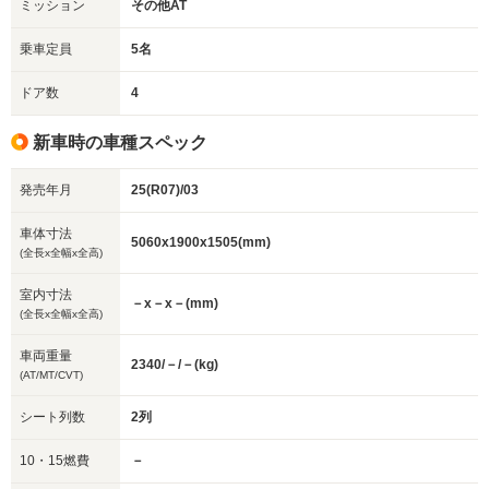
ミッション
その他AT
乗車定員
5名
ドア数
4
新車時の車種スペック
発売年月
25(R07)/03
車体寸法
5060x1900x1505(mm)
(全長x全幅x全高)
室内寸法
－x－x－(mm)
(全長x全幅x全高)
車両重量
2340/－/－(kg)
(AT/MT/CVT)
シート列数
2列
10・15燃費
－