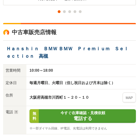
アルミホイール 純正フロアマット
中古車販売店情報
Ｈａｎｓｈｉｎ ＢＭＷ ＢＭＷ Ｐｒｅｍｉｕｍ Ｓｅｌ
ｅｃｔｉｏｎ 高槻
営業時間
10:00～18:00
定休日
毎週月曜日、火曜日（但し祝日および月末は除く）
住所
大阪府高槻市川西町１－２０－１０
MAP
電話
今すぐ在庫確認・見積依頼
無
電話する
料
※一部ダイヤル回線、IP電話、光電話は利用できません