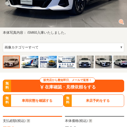
本体写真内容：
i5M60入庫いたしました。
販売店から最短即日、メールで返答！
無
在庫確認・見積依頼をする
料
無
無
車両状態を確認する
来店予約をする
料
料
支払総額(税込)
本体価格(税込)