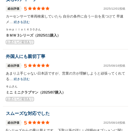
5
総合評価
2025/12/01投稿
カーセンサーで車両検索していたら 自分の条件に合う一台を見つけて 早速
メ…
続きを読む
ｂｍｐｉｌｏｔ４３０さん
ＢＭＷ 3シリーズ（2025/11購入）
お店からの返信あり
外国人にも親切丁寧
5
総合評価
2025/08/16投稿
あまり上手じゃない日本語ですが、営業の方が理解しようと頑張ってくれて
る…
続きを読む
キムさん
ミニ ミニクラブマン（2025/07購入）
お店からの返信あり
スムーズな対応でした
5
総合評価
2025/08/16投稿
6シリーズからの乗り替えです。 下取り等の詳しい説明やオプションに関し