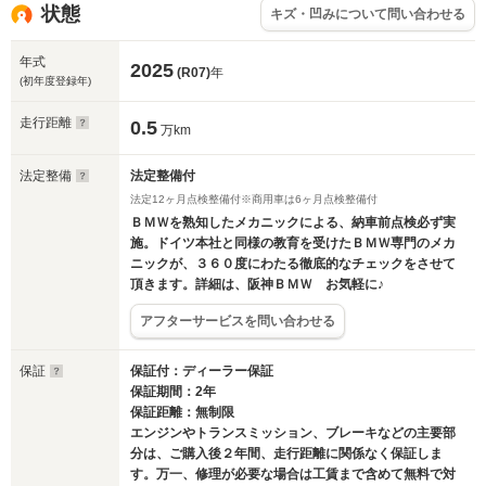
状態
キズ・凹みについて問い合わせる
年式
2025
(R07)
年
(初年度登録年)
走行距離
0.5
万km
法定整備
法定整備付
法定12ヶ月点検整備付※商用車は6ヶ月点検整備付
ＢＭＷを熟知したメカニックによる、納車前点検必ず実
施。ドイツ本社と同様の教育を受けたＢＭＷ専門のメカ
ニックが、３６０度にわたる徹底的なチェックをさせて
頂きます。詳細は、阪神ＢＭＷ お気軽に♪
アフターサービスを問い合わせる
保証
保証付：ディーラー保証
保証期間：2年
保証距離：無制限
エンジンやトランスミッション、ブレーキなどの主要部
分は、ご購入後２年間、走行距離に関係なく保証しま
す。万一、修理が必要な場合は工賃まで含めて無料で対