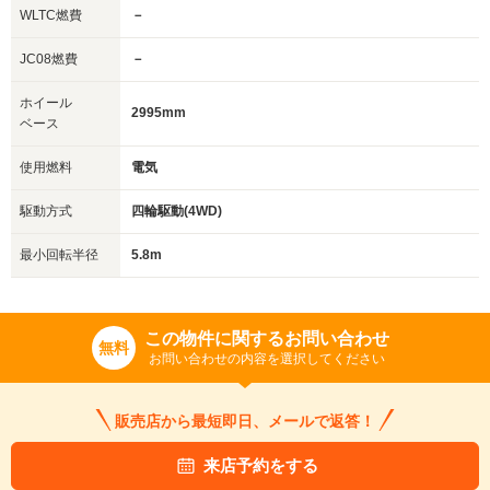
WLTC燃費
－
JC08燃費
－
ホイール
2995mm
ベース
使用燃料
電気
駆動方式
四輪駆動(4WD)
最小回転半径
5.8m
この物件に関するお問い合わせ
無料
お問い合わせの内容を選択してください
販売店から最短即日、メールで返答！
来店予約をする