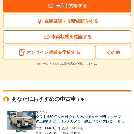
来店予約をする
在庫確認・見積依頼をする
車両状態を確認する
オンライン相談を予約する
その他
※メールアドレスは販売店に公開されません
あなたにおすすめの中古車
［PR］
ダイハツ
タフト 660 Gターボ クロム ベンチャー ガラスルーフ
純正9型ナビ バックカメラ 純正ドライブレコーダ
ー ETC シートヒーター レーダークルーズコントロ
144.9
149.8
本体：
万円
総額：
万円
ール 車線逸脱警報 衝突軽減システム 純正15インチ
2021
1.8
年式：
年
走行：
万km