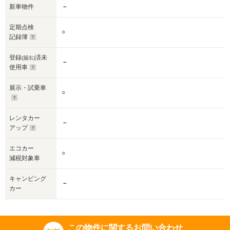
新車物件
－
定期点検
○
記録簿
登録
済未
(届出)
－
使用車
展示・試乗車
○
レンタカー
－
アップ
エコカー
○
減税対象車
キャンピング
－
カー
この物件に関するお問い合わせ