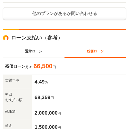
他のプランがあるか問い合わせる
ローン支払い（参考）
通常ローン
残価ローン
66,500
残価ローン
月々
円
入力途中の情報を保存しますか？
実質年率
4.49
※次回問い合わせをする際に自動入力されます
%
※保存された情報は
90
日で破棄されます
初回
68,359
円
お支払い額
いいえ
はい
残価額
2,000,000
円
頭金
1,500,000
円