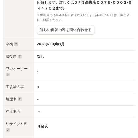
応致します。詳しくはＢＰＳ高槻店００７８-６００２-９
４４７０２まで♪
※保証費用は本体価格に含まれています。詳細については、販売店
にご確認ください。
詳しい保証内容を問い合わせる
車検
2028(R10)年3月
修復歴
なし
ワンオーナー
○
正規輸入車
○
禁煙車
○
福祉車両
－
リサイクル料
リ済込