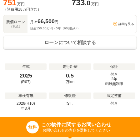
751
733
.0
万円
万円
（諸費用
18
万円含む）
66,500
残価ローン
月々
円
詳細を見る
（税込）
頭金
150.00
万円・
5
年（
60
回払い）
ローンについて相談する
年式
走行距離
保証
付き
2025
0.5
2年
(R07)
万
km
距離無制限
車検有無
修復歴
法定整備
2028(R10)
なし
付き
年
3
月
この物件に関するお問い合わせ
無料
お問い合わせの内容を選択してください