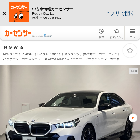
中古車情報カーセンサー
アプリで開く
Recruit Co., Ltd.
無料 － Google Play
履歴
お気に入り
メニュー
ＢＭＷ i5
M60 xドライブ 4WD （ミネラル・ホワイトメタリック）弊社元デモカー セレクト
パッケージ ガラスルーフ Bowers&Wilkinsスピーカー ブラックルーフ カーボン
トリム MスポーツサスPRO ヘッドアップディスプレイ カーブドディスプレイ
アイコニックグロー
1/89