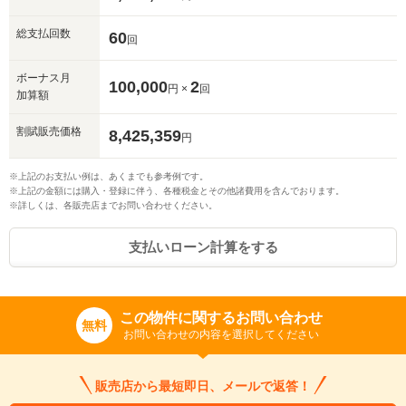
総支払回数
60
回
ボーナス月
100,000
2
円 ×
回
加算額
割賦販売価格
8,425,359
円
※上記のお支払い例は、あくまでも参考例です。
※上記の金額には購入・登録に伴う、各種税金とその他諸費用を含んでおります。
※詳しくは、各販売店までお問い合わせください。
支払いローン計算をする
この物件に関するお問い合わせ
無料
お問い合わせの内容を選択してください
販売店から最短即日、メールで返答！