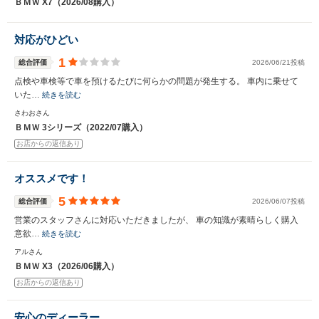
ＢＭＷ X7（2026/08購入）
対応がひどい
1
総合評価
2026/06/21投稿
点検や車検等で車を預けるたびに何らかの問題が発生する。 車内に乗せて
いた…
続きを読む
さわおさん
ＢＭＷ 3シリーズ（2022/07購入）
お店からの返信あり
オススメです！
5
総合評価
2026/06/07投稿
営業のスタッフさんに対応いただきましたが、 車の知識が素晴らしく購入
意欲…
続きを読む
アルさん
ＢＭＷ X3（2026/06購入）
お店からの返信あり
安心のディーラー