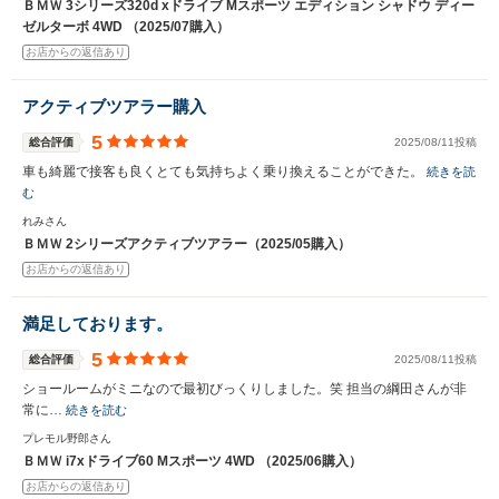
ＢＭＷ 3シリーズ320d xドライブ Mスポーツ エディション シャドウ ディー
ゼルターボ 4WD （2025/07購入）
お店からの返信あり
アクティブツアラー購入
5
総合評価
2025/08/11投稿
車も綺麗で接客も良くとても気持ちよく乗り換えることができた。
続きを読
む
れみさん
ＢＭＷ 2シリーズアクティブツアラー（2025/05購入）
お店からの返信あり
満足しております。
5
総合評価
2025/08/11投稿
ショールームがミニなので最初びっくりしました。笑 担当の綱田さんが非
常に…
続きを読む
プレモル野郎さん
ＢＭＷ i7xドライブ60 Mスポーツ 4WD （2025/06購入）
お店からの返信あり