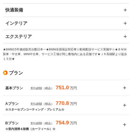
快適装備
インテリア
エクステリア
★BMW15年連続販売台数日本一★BMW全国保証対応車☆動画配信サービス実施中☆★ＢＭＷ
新車・中古車、MINI中古車、サービス工場が同じ敷地内にある店舗です★ＪＲ高槻駅より徒歩
１５分★
プラン
751.0
万円
基本プラン
支払総額（税込）
770.8
万円
Aプラン
支払総額（税込）
☆スターセブンコーティング・プレミアム☆
754.9
万円
Bプラン
支払総額（税込）
☆室内清掃＆除菌（カーフィール）☆