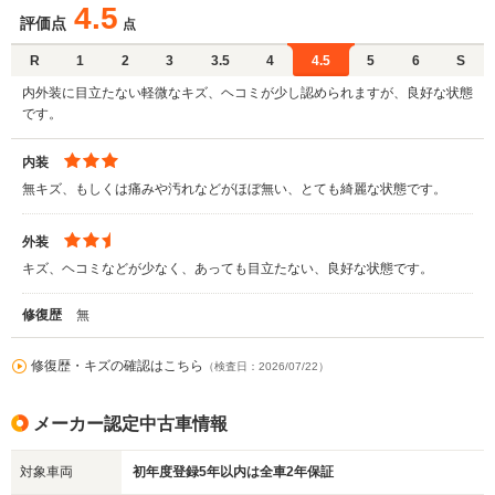
4.5
評価点
点
R
1
2
3
3.5
4
4.5
5
6
S
内外装に目立たない軽微なキズ、ヘコミが少し認められますが、良好な状態
です。
内装
無キズ、もしくは痛みや汚れなどがほぼ無い、とても綺麗な状態です。
外装
キズ、ヘコミなどが少なく、あっても目立たない、良好な状態です。
修復歴
無
修復歴・キズの確認はこちら
（検査日：2026/07/22）
メーカー認定中古車情報
対象車両
初年度登録5年以内は全車2年保証