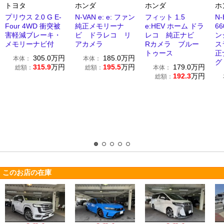
トヨタ
ホンダ
ホンダ
ホ
プリウス 2.0 G E-
N-VAN e: e: ファン
フィット 1.5
N
Four 4WD 衝突被
純正メモリーナ
e:HEV ホーム ドラ
6
害軽減ブレーキ・
ビ ドラレコ リ
レコ 純正ナビ
ン
メモリーナビ付
アカメラ
Rカメラ ブルー
ス
トゥース
正
305.0
万円
185.0
万円
本体：
本体：
グ
315.9
万円
195.5
万円
179.0
万円
総額：
総額：
本体：
192.3
万円
総額：
このお店の在庫