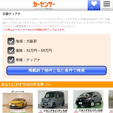
お気に入り
メニュー
日産
ティアナ
2.5 250XL (ホワイトパール3コートパール) ガングリップステアリング/Bluetoothオーディオ接
続/バックモニター/サイドビューモニター/ドアバイザー/インテリジェントキー/スペアキー/アル
ミホイール/電動格納ミラー/パワーシート/ETC/プッシュスタート
この車はカーセンサーnetでの掲載が終了しております。
地域：大阪府
価格：31万円～59万円
車種：ティアナ
掲載終了物件と似た条件で検索
あなたにおすすめの中古車
［PR］