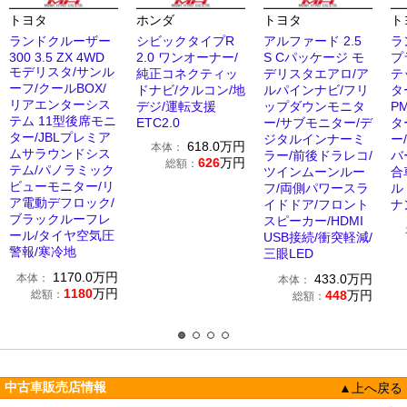
トヨタ
ホンダ
トヨタ
ト
ランドクルーザー
シビックタイプR
アルファード 2.5
ラ
300 3.5 ZX 4WD
2.0 ワンオーナー/
S Cパッケージ モ
プ
モデリスタ/サンル
純正コネクティッ
デリスタエアロ/ア
テ
ーフ/クールBOX/
ドナビ/クルコン/地
ルパインナビ/フリ
タ
リアエンターシス
デジ/運転支援
ップダウンモニタ
P
テム 11型後席モニ
ETC2.0
ー/サブモニター/デ
タ
ター/JBLプレミア
ジタルインナーミ
ー
618.0
万円
本体：
ムサラウンドシス
ラー/前後ドラレコ/
バ
626
万円
総額：
テム/パノラミック
ツインムーンルー
合
ビューモニター/リ
フ/両側パワースラ
ル
ア電動デフロック/
イドドア/フロント
ナ
ブラックルーフレ
スピーカー/HDMI
ール/タイヤ空気圧
USB接続/衝突軽減/
警報/寒冷地
三眼LED
1170.0
万円
本体：
433.0
万円
本体：
1180
万円
総額：
448
万円
総額：
中古車販売店情報
▲上へ戻る