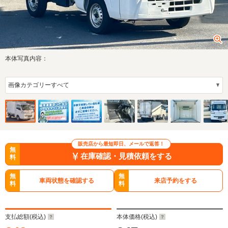
本体写真内容：
販売店から最短即日、メールで返答！
無
在庫確認・見積依頼をする
料
無
無
車両状態を確認する
来店予約をする
料
料
支払総額(税込)
本体価格(税込)