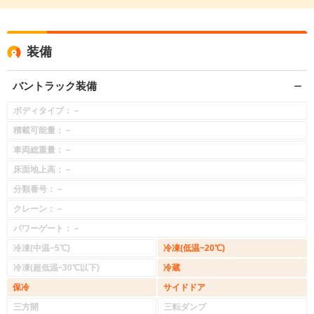
装備
バントラック装備
ボディタイプ：－
積載可能量：－
車両総重量：－
床面地上高：－
分類番号：－
クレーン：－
パワーゲート：－
冷凍(中温−5℃)
冷凍(低温−20℃)
冷凍(超低温−30℃以下)
冷蔵
保冷
サイドドア
三方開
三転ダンプ