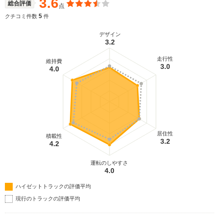
3.6
総合評価
点
5
クチコミ件数
件
デザイン
3.2
走行性
維持費
3.0
4.0
居住性
積載性
3.2
4.2
運転のしやすさ
4.0
ハイゼットトラックの評価平均
現行のトラックの評価平均