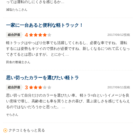
っては運転のしにくさを感じるか…
減塩たらこさん
一家に一台あると便利な軽トラック！
4
総合評価
2017/09/12投稿
軽トラックはやっぱり仕事でも活躍してくれるし、必要な車ですね。 運転
するには姿勢もキツイので慣れが必要ですね、新しくなるにつれて広くなっ
てきてるとは思いますが。 とにかく…
田舎の整備士さん
思い切ったカラーを選びたい軽トラ
3
総合評価
2017/09/11投稿
思い切って自分だけのカラーを選びたい車。 軽トラ=白というイメージを良
い意味で壊し、高齢者にも車を買うときの喜び、選ぶ楽しさを感じてもらえ
るのではないだろうかと思った。 …
そらさん
クチコミをもっと見る