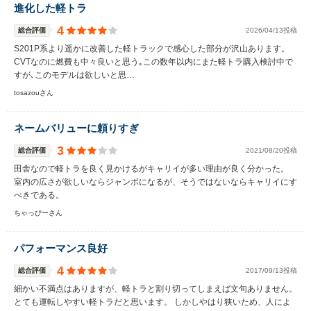
進化した軽トラ
4
総合評価
2026/04/13投稿
S201P系より遥かに改善した軽トラックで感心した部分が沢山あります。
CVTなのに燃費も中々良いと思う｡この数年以内にまた軽トラ購入検討中で
すが､このモデルは欲しいと思…
tosazouさん
ネームバリューに頼りすぎ
3
総合評価
2021/08/20投稿
田舎なので軽トラを良く見かけるがキャリイが多い理由が良く分かった。
室内の広さが欲しいならジャンボになるが、そうではないならキャリイにす
べきである。
ちゃっぴーさん
パフォーマンス良好
4
総合評価
2017/09/13投稿
細かい不満点はありますが、軽トラと割り切ってしまえば文句ありません。
とても運転しやすい軽トラだと思います。 しかしやはり狭いため、人によ