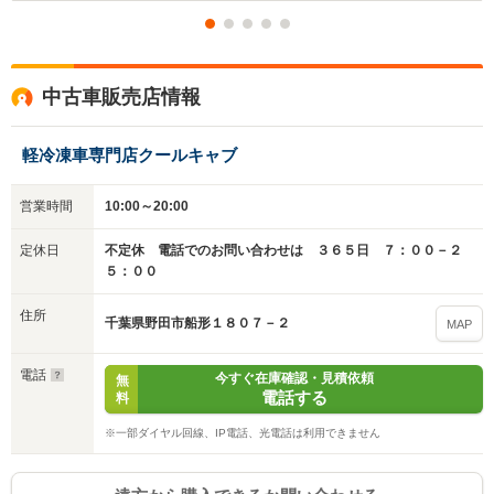
中古車販売店情報
入力途中の情報を保存しますか？
※次回問い合わせをする際に自動入力されます
軽冷凍車専門店クールキャブ
※保存された情報は
90
日で破棄されます
営業時間
10:00～20:00
いいえ
はい
定休日
不定休 電話でのお問い合わせは ３６５日 ７：００－２
５：００
住所
千葉県野田市船形１８０７－２
MAP
電話
今すぐ在庫確認・見積依頼
無
電話する
料
※一部ダイヤル回線、IP電話、光電話は利用できません