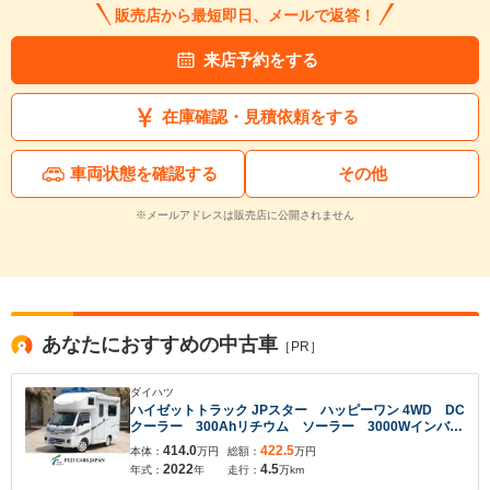
販売店から最短即日、メールで返答！
来店予約をする
在庫確認・見積依頼をする
車両状態を確認する
その他
※メールアドレスは販売店に公開されません
あなたにおすすめの中古車
［PR］
ダイハツ
ハイゼットトラック JPスター ハッピーワン 4WD DC
クーラー 300Ahリチウム ソーラー 3000Wインバー
ター DC冷蔵庫 電動サイドオーニング FFヒータ
414.0
422.5
本体：
万円
総額：
万円
ー 前後社外スタビライザー シンク 走行充電 外部
2022
4.5
年式：
年
走行：
万km
充電 スマートアシスト アイドリングストップ