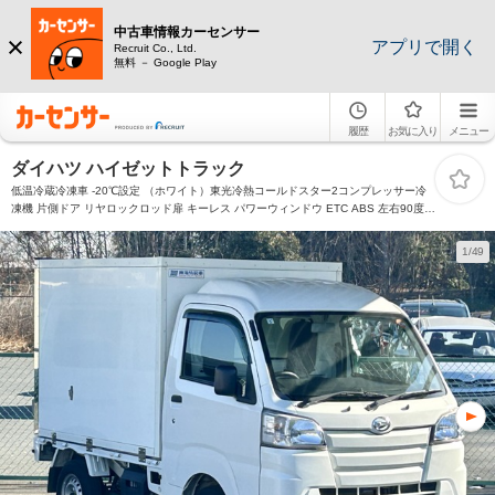
中古車情報カーセンサー
アプリで開く
Recruit Co., Ltd.
無料 － Google Play
履歴
お気に入り
メニュー
ダイハツ ハイゼットトラック
低温冷蔵冷凍車 -20℃設定 （ホワイト）東光冷熱コールドスター2コンプレッサー冷
凍機 片側ドア リヤロックロッド扉 キーレス パワーウィンドウ ETC ABS 左右90度ス
トッパー 樹脂製スノコ 庫内ライト 荷箱カギ
1/49