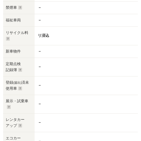
禁煙車
－
福祉車両
－
リサイクル料
リ済込
新車物件
－
定期点検
－
記録簿
登録
済未
(届出)
－
使用車
展示・試乗車
－
レンタカー
－
アップ
エコカー