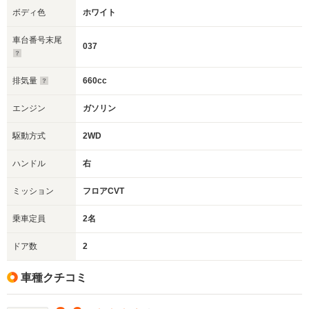
ボディ色
ホワイト
車台番号末尾
037
排気量
660cc
エンジン
ガソリン
駆動方式
2WD
ハンドル
右
ミッション
フロアCVT
乗車定員
2名
ドア数
2
車種クチコミ