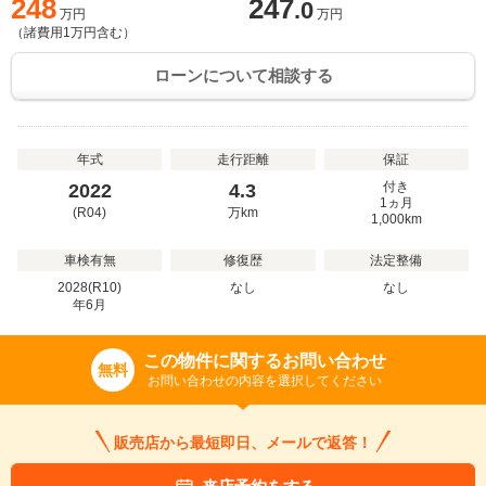
248
247
.0
万円
万円
（諸費用
1
万円含む）
ローンについて相談する
年式
走行距離
保証
付き
2022
4.3
1ヵ月
(R04)
万
km
1,000km
車検有無
修復歴
法定整備
2028(R10)
なし
なし
年
6
月
この物件に関するお問い合わせ
無料
お問い合わせの内容を選択してください
販売店から最短即日、メールで返答！