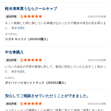
軽冷凍車買うならクールキャブ
5
総合評価
2024/12/02投稿
ネット検索した時に探している車種がなかったので横浜や埼玉の店を周りま
し…
続きを読む
サワダさん
スズキ キャリイ（2024/10購入）
中古車購入
5
総合評価
2024/11/02投稿
いろいろ自分の予算や要望に対して、親切に対応していただきすごく良かっ
た…
続きを読む
ヒロさん
ダイハツ ハイゼットトラック（2024/11購入）
安心してご相談させていただくことができました。
5
総合評価
2023/10/11投稿
コンディションの素晴らしいお車のご提案に加えて 終始ご誠意にあふれた