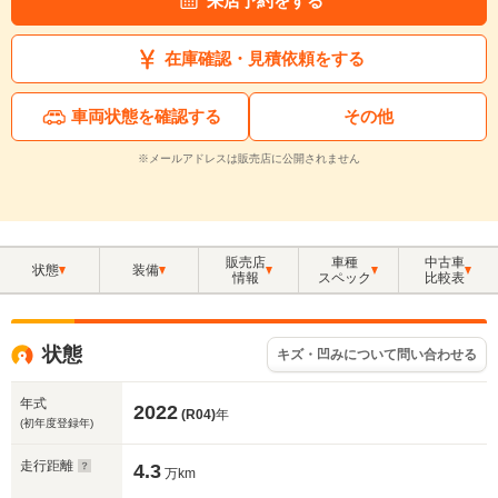
来店予約をする
在庫確認・見積依頼をする
車両状態を確認する
その他
※メールアドレスは販売店に公開されません
販売店
車種
中古車
状態
装備
情報
スペック
比較表
状態
キズ・凹みについて問い合わせる
年式
2022
(R04)
年
(初年度登録年)
走行距離
4.3
万km