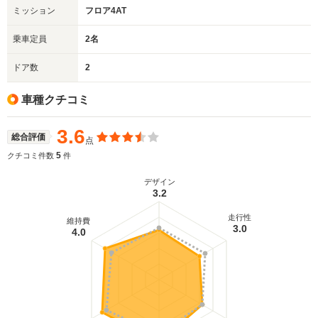
ミッション
フロア4AT
乗車定員
2名
ドア数
2
車種クチコミ
3.6
総合評価
点
5
クチコミ件数
件
デザイン
3.2
走行性
維持費
3.0
4.0