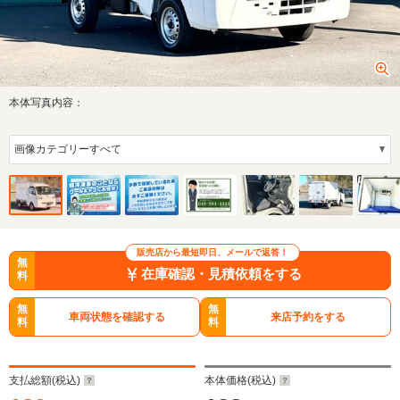
本体写真内容：
販売店から最短即日、メールで返答！
無
在庫確認・見積依頼をする
料
無
無
車両状態を確認する
来店予約をする
料
料
支払総額(税込)
本体価格(税込)