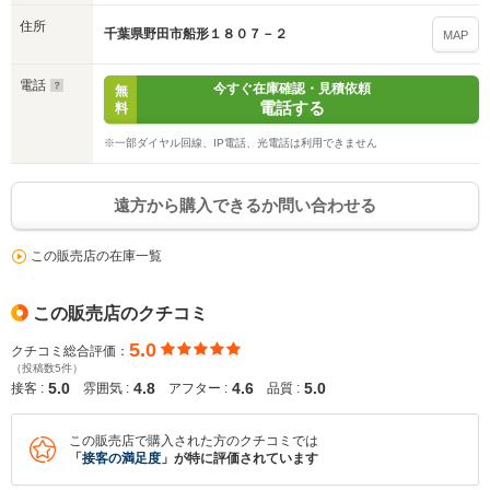
住所
千葉県野田市船形１８０７－２
MAP
電話
今すぐ在庫確認・見積依頼
無
電話する
料
※一部ダイヤル回線、IP電話、光電話は利用できません
遠方から購入できるか問い合わせる
この販売店の在庫一覧
この販売店のクチコミ
5.0
クチコミ総合評価：
（投稿数5件）
5.0
4.8
4.6
5.0
接客 :
雰囲気 :
アフター :
品質 :
この販売店で購入された方のクチコミでは
「
接客の満足度
」が特に評価されています