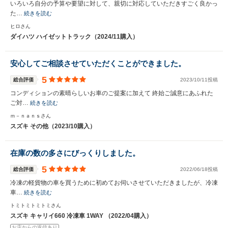
いろいろ自分の予算や要望に対して、親切に対応していただきすごく良かっ
た…
続きを読む
ヒロさん
ダイハツ ハイゼットトラック（2024/11購入）
安心してご相談させていただくことができました。
5
総合評価
2023/10/11投稿
コンディションの素晴らしいお車のご提案に加えて 終始ご誠意にあふれた
ご対…
続きを読む
ｍ－ｎａｎｓさん
スズキ その他（2023/10購入）
在庫の数の多さにびっくりしました。
5
総合評価
2022/06/18投稿
冷凍の軽貨物の車を買うために初めてお伺いさせていただきましたが、冷凍
車…
続きを読む
トミトミトミトミさん
スズキ キャリイ660 冷凍車 1WAY （2022/04購入）
お店からの返信あり