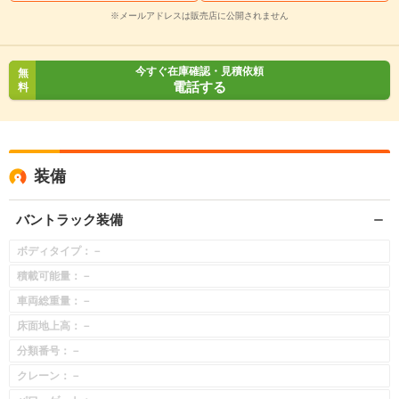
※メールアドレスは販売店に公開されません
今すぐ在庫確認・見積依頼
無
電話する
料
装備
バントラック装備
ボディタイプ：－
積載可能量：－
車両総重量：－
床面地上高：－
分類番号：－
クレーン：－