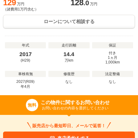
129
128
.0
万円
万円
（諸費用
1
万円含む）
ローンについて相談する
年式
走行距離
保証
付き
2017
14.4
1ヵ月
(H29)
万
km
1,000km
車検有無
修復歴
法定整備
2027(R09)
なし
なし
年
4
月
この物件に関するお問い合わせ
無料
お問い合わせの内容を選択してください
販売店から最短即日、メールで返答！