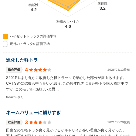
居住性
積載性
3.2
4.2
運転のしやすさ
4.0
ハイゼットトラックの評価平均
現行のトラックの評価平均
進化した軽トラ
4
総合評価
2026/04/13投稿
S201P系より遥かに改善した軽トラックで感心した部分が沢山あります。
CVTなのに燃費も中々良いと思う｡この数年以内にまた軽トラ購入検討中で
すが､このモデルは欲しいと思…
tosazouさん
ネームバリューに頼りすぎ
3
総合評価
2021/08/20投稿
田舎なので軽トラを良く見かけるがキャリイが多い理由が良く分かった。