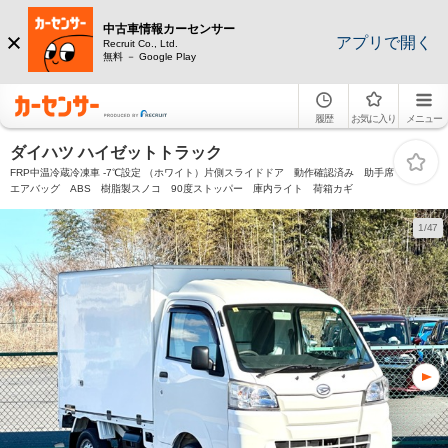
中古車情報カーセンサー
アプリで開く
Recruit Co., Ltd.
無料 － Google Play
履歴
お気に入り
メニュー
ダイハツ ハイゼットトラック
FRP中温冷蔵冷凍車 -7℃設定 （ホワイト）片側スライドドア 動作確認済み 助手席
エアバッグ ABS 樹脂製スノコ 90度ストッパー 庫内ライト 荷箱カギ
1/47