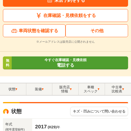
来店予約をする
在庫確認・見積依頼をする
車両状態を確認する
その他
※メールアドレスは販売店に公開されません
今すぐ在庫確認・見積依頼
無
電話する
料
販売店
車種
中古車
状態
装備
情報
スペック
比較表
状態
キズ・凹みについて問い合わせる
年式
2017
(H29)
年
(初年度登録年)