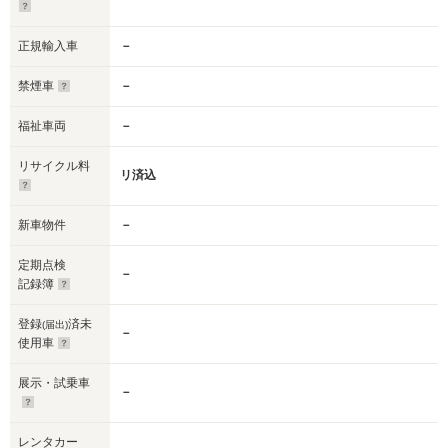
正規輸入車
－
禁煙車
－
福祉車両
－
リサイクル料
リ済込
新車物件
－
定期点検
－
記録簿
登録
済未
(届出)
－
使用車
展示・試乗車
－
レンタカー