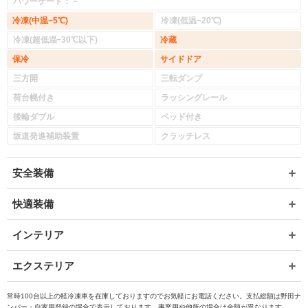
パワーゲート：－
冷凍(中温−5℃)
冷凍(低温−20℃)
冷凍(超低温−30℃以下)
冷蔵
保冷
サイドドア
三方開
三転ダンプ
荷台幌付き
ラッシングレール
後輪ダブル
ベッド付き
坂道発進補助装置
クラッチレス
安全装備
快適装備
インテリア
エクステリア
常時100台以上の軽冷凍車を在庫しておりますのでお気軽にお電話ください。支払総額は野田ナ
ンバー・自家用登録の場合で表示しております。事業用や他所の場合は金額が異なります。