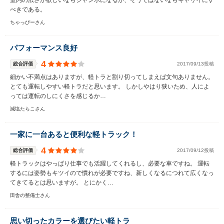
室内の広さが欲しいならジャンボになるが、そうではないならキャリイにす
べきである。
ちゃっぴーさん
パフォーマンス良好
4
総合評価
2017/09/13投稿
細かい不満点はありますが、軽トラと割り切ってしまえば文句ありません。
とても運転しやすい軽トラだと思います。 しかしやはり狭いため、人によ
っては運転のしにくさを感じるか…
減塩たらこさん
一家に一台あると便利な軽トラック！
4
総合評価
2017/09/12投稿
軽トラックはやっぱり仕事でも活躍してくれるし、必要な車ですね。 運転
するには姿勢もキツイので慣れが必要ですね、新しくなるにつれて広くなっ
てきてるとは思いますが。 とにかく…
田舎の整備士さん
思い切ったカラーを選びたい軽トラ