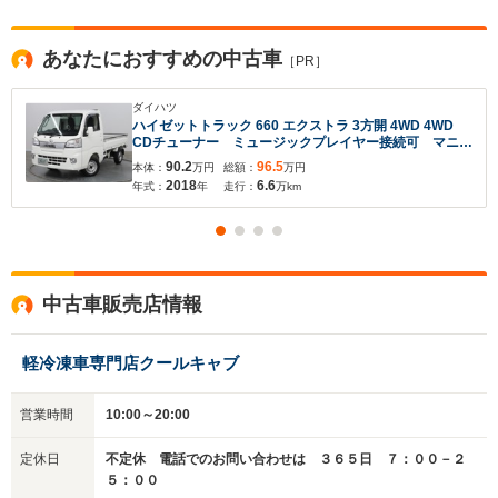
あなたにおすすめの中古車
［PR］
ダイハツ
ハイゼットトラック 660 エクストラ 3方開 4WD 4WD
CDチューナー ミュージックプレイヤー接続可 マニュ
アルエアコン パワーウィンド キーレスエントリー
90.2
96.5
本体：
万円
総額：
万円
2018
6.6
年式：
年
走行：
万km
入力途中の情報を保存しますか？
※次回問い合わせをする際に自動入力されます
※保存された情報は
90
日で破棄されます
中古車販売店情報
いいえ
はい
軽冷凍車専門店クールキャブ
営業時間
10:00～20:00
定休日
不定休 電話でのお問い合わせは ３６５日 ７：００－２
５：００