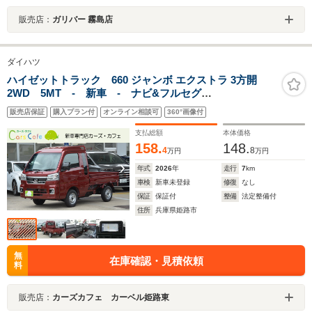
販売店：
ガリバー 霧島店
ダイハツ
ハイゼットトラック 660 ジャンボ エクストラ 3方開
2WD 5MT - 新車 - ナビ&フルセグ
TV&AppleCarPlay/AndroidAuto対応&ドライブレコーダ
販売店保証
購入プラン付
オンライン相談可
360°画像付
ー&ETC車載器&フロアマット付
支払総額
本体価格
158.
148.
4
8
万円
万円
年式
2026
年
走行
7
km
車検
新車未登録
修復
なし
保証
保証付
整備
法定整備付
住所
兵庫県姫路市
無
在庫確認・見積依頼
料
販売店：
カーズカフェ カーベル姫路東