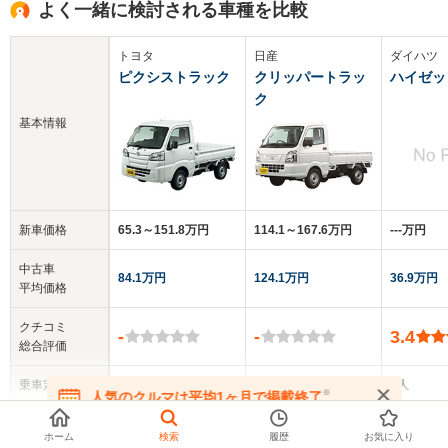
よく一緒に検討される車種を比較
トヨタ
日産
ダイハツ
ピクシストラック
クリッパートラッ
ハイゼッ
ク
基本情報
新車価格
65.3～151.8万円
114.1～167.6万円
‐‐‐万円
中古車
84.1万円
124.1万円
36.9万円
平均価格
クチコミ
-
-
3.4
総合評価
乗車定員
2人
2人
2人
※
人気のクルマは平均1ヶ月で掲載終了
在庫が無くなる前にお問い合わせください
▼
全てを表示する
ドア数
2ドア
2ドア
2ドア
ホーム
検索
履歴
お気に入り