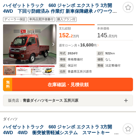
ハイゼットトラック 660 ジャンボ エクストラ 3方開
4WD 下回り防錆済み 作業灯 新車保障継承 パワーウィ
ンドウ スマートキー 衝突被害軽減ブレーキ 障害物センサ
ディーラー保証
車両品質評価書付
購入プラン付
ー
支払総額
本体価格
152.
145.
2
0
万円
万円
16,600
通常ローン
月々
円
年式
2024
年
走行
922
km
車検
車検整備付
修復
なし
保証
保証付
整備
法定整備付
住所
青森県五所川原市
無
在庫確認・見積依頼
料
販売店：
青森ダイハツモータース 五所川原
ダイハツ
ハイゼットトラック 660 ジャンボ エクストラ 3方開
4WD 4WD 衝突被害軽減システム スマートキー