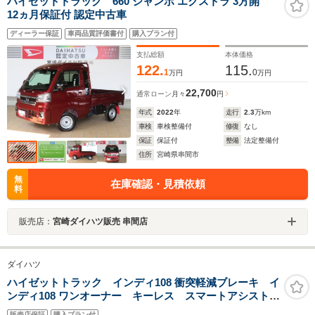
ハイゼットトラック 660 ジャンボ エクストラ 3方開
12ヵ月保証付 認定中古車
ディーラー保証
車両品質評価書付
購入プラン付
支払総額
本体価格
122.
115.
1
0
万円
万円
22,700
通常ローン
月々
円
年式
2022
年
走行
2.3
万km
車検
車検整備付
修復
なし
保証
保証付
整備
法定整備付
住所
宮崎県串間市
無
在庫確認・見積依頼
料
販売店：
宮崎ダイハツ販売 串間店
ダイハツ
ハイゼットトラック インディ108 衝突軽減ブレーキ イ
ンディ108 ワンオーナー キーレス スマートアシスト
シンク シャワー コンロ ナビ バックカメラ ETC
販売店保証
購入プラン付