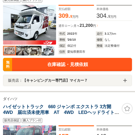
サブバッテリー コーナーセンサー LEDヘッドライト
支払総額
本体価格
309.
304.
9
9
万円
万円
21,200
通常ローン
月々
円
年式
2022
年
走行
3.1
万km
車検
'26/10
修復
なし
保証
保証付
整備
法定整備付
住所
愛知県豊田市
無
在庫確認・見積依頼
料
販売店：
【キャンピングカー専門店】マイカー７
ダイハツ
ハイゼットトラック 660 ジャンボ エクストラ 3方開
4WD 届出済未使用車 AT 4WD LEDヘッドライト
LEDフォグライト LED荷台作業灯 電動格納リモコン
販売店保証
購入プラン付
ドアミラー リヤゲートチェーン ドアポケット リク
ライニング機構 ファブリックシート
支払総額
本体価格