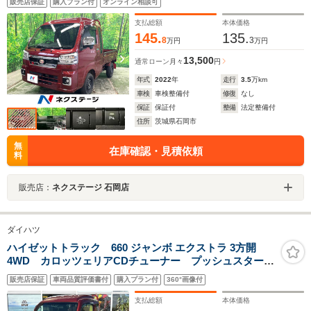
販売店保証
購入プラン付
オンライン相談可
支払総額
本体価格
145.
135.
8
3
万円
万円
13,500
通常ローン
月々
円
年式
2022
年
走行
3.5
万km
車検
車検整備付
修復
なし
保証
保証付
整備
法定整備付
住所
茨城県石岡市
無
在庫確認・見積依頼
料
販売店：
ネクステージ 石岡店
ダイハツ
ハイゼットトラック 660 ジャンボ エクストラ 3方開
4WD カロッツェリアCDチューナー プッシュスター
ト スマートキー LEDヘッドライト ゲートプロテク
販売店保証
車両品質評価書付
購入プラン付
360°画像付
ター クリアランスソナー
支払総額
本体価格