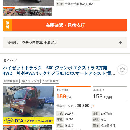
住所
千葉県千葉市花見川区
無
在庫確認・見積依頼
料
販売店：
ツチヤ自動車 千葉北店
ダイハツ
ハイゼットトラック 660 ジャンボ エクストラ 3方開
4WD 社外AW/バックカメラ/ETC/スマートアシスト/電動
格納ミラー/LEDヘッドライト/スマートキー/プッシュスタ
販売店保証
購入プラン付
360°画像付
ート
支払総額
本体価格
159
153.
0
万円
万円
20,800
通常ローン
月々
円
年式
2024
年
走行
1.5
万km
車検
'26/10
修復
なし
保証
保証付
整備
法定整備付