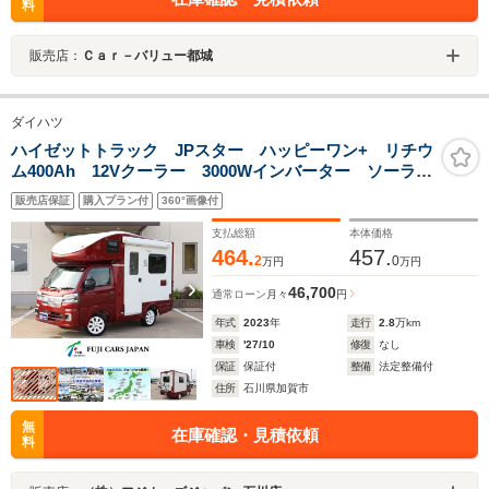
料
販売店：
Ｃａｒ－バリュー都城
ダイハツ
ハイゼットトラック JPスター ハッピーワン+ リチウ
ム400Ah 12Vクーラー 3000Wインバーター ソーラー
パネル 走行充電 外部充電 FFヒーター サイドオー
販売店保証
購入プラン付
360°画像付
ニング 冷蔵庫 テレビ 強化スタビ 前後ドラレコ
デジタルインナーミラー 8ナンバー
支払総額
本体価格
464.
457.
2
0
万円
万円
46,700
通常ローン
月々
円
年式
2023
年
走行
2.8
万km
車検
'27/10
修復
なし
保証
保証付
整備
法定整備付
住所
石川県加賀市
無
在庫確認・見積依頼
料