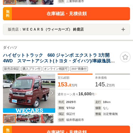
住所
三重県鈴鹿市
無
在庫確認・見積依頼
料
販売店：
ＷＥＣＡＲＳ（ウィーカーズ） 鈴鹿店
ダイハツ
ハイゼットトラック 660 ジャンボ エクストラ 3方開
4WD スマートアシスト(トヨタ・ダイハツ)/車線逸脱防
止支援システム/ヘッドランプ LED/ABS/横滑り防止装置/
販売店保証
購入プラン付
オンライン相談可
360°画像付
アイドリングストップ/パワーウインドウ/エンジンスター
トボタン/キーフリーシステム
支払総額
本体価格
153.
145.
8
2
万円
万円
16,600
通常ローン
月々
円
年式
2025
年
走行
10
km
車検
'27/12
修復
なし
保証
保証付
整備
法定整備無
住所
福井県越前市
無
在庫確認・見積依頼