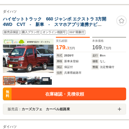
ダイハツ
ハイゼットトラック 660 ジャンボ エクストラ 3方開
4WD CVT - 新車 - スマホアプリ連携ナビ
&Apple CarPlay/Android Auto対応&フルセグTV&ド
販売店保証
購入プラン付
オンライン相談可
360°画像付
ライブレコーダー&ETC車載器&フロアマット付
支払総額
本体価格
179.
169.
3
7
万円
万円
年式
2026
年
走行
8
km
車検
新車未登録
修復
なし
保証
保証付
整備
法定整備付
住所
兵庫県姫路市
無
在庫確認・見積依頼
料
販売店：
カーズカフェ カーベル姫路東
ダイハツ