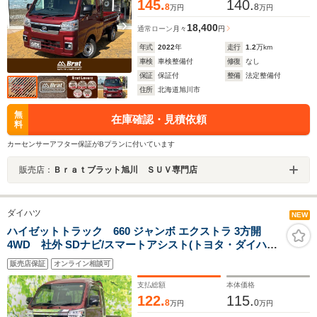
145.
140.
8
8
万円
万円
18,400
通常ローン
月々
円
年式
2022
年
走行
1.2
万km
車検
車検整備付
修復
なし
保証
保証付
整備
法定整備付
住所
北海道旭川市
無
在庫確認・見積依頼
料
カーセンサーアフター保証がBプランに付いています
販売店：
Ｂｒａｔブラット旭川 ＳＵＶ専門店
ダイハツ
NEW
ハイゼットトラック 660 ジャンボ エクストラ 3方開
4WD 社外 SDナビ/スマートアシスト(トヨタ・ダイハ
ツ)/ドライブレコーダー 社外/ヘッドランプ
販売店保証
オンライン相談可
LED/Bluetooth接続/EBD付ABS/横滑り防止装置/アイド
リングストップ
支払総額
本体価格
122.
115.
8
0
万円
万円