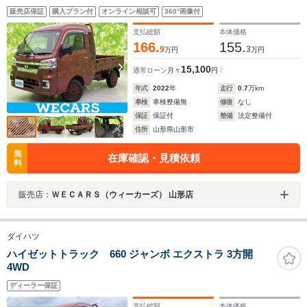
置/車線逸脱防止支援システム/ヘッドランプ
販売店保証
購入プラン付
オンライン相談可
360°画像付
LED/Bluetooth接続/EBD付ABS/横滑り防止装置/アイド
リングストップ
支払総額
本体価格
166.
155.
9
3
万円
万円
15,100
通常ローン
月々
円
年式
2022
年
走行
0.7
万km
車検
車検整備無
修復
なし
保証
保証付
整備
法定整備付
住所
山形県山形市
無
在庫確認・見積依頼
料
販売店：
ＷＥＣＡＲＳ（ウィーカーズ） 山形店
ダイハツ
ハイゼットトラック 660 ジャンボ エクストラ 3方開
4WD
ディーラー保証
支払総額
本体価格