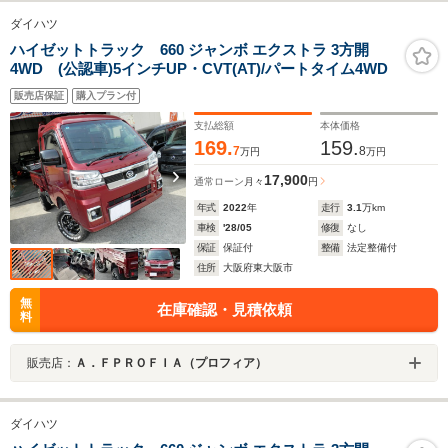
ダイハツ
ハイゼットトラック 660 ジャンボ エクストラ 3方開
4WD (公認車)5インチUP・CVT(AT)/パートタイム4WD
販売店保証
購入プラン付
支払総額
本体価格
169.
159.
7
8
万円
万円
17,900
通常ローン
月々
円
年式
2022
年
走行
3.1
万km
車検
'28/05
修復
なし
保証
保証付
整備
法定整備付
住所
大阪府東大阪市
無
在庫確認・見積依頼
料
販売店：
Ａ．ＦＰＲＯＦＩＡ（プロフィア）
ダイハツ