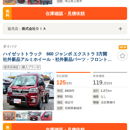
住所
埼玉県上尾市
無
在庫確認・見積依頼
料
販売店：
株式会社ＤＩＡ
ダイハツ
NEW
ハイゼットトラック 660 ジャンボ エクストラ 3方開
社外新品アルミホイール・社外新品パーツ・フロントパ
イプバンパー・Bluetooth対応ナビ・TV・衝突被害軽減ブ
販売店保証
購入プラン付
レーキ・障害物センサー・フロントフォグランプ・スマ
ートキー・プッシュスタート・車検令和9年11月
支払総額
本体価格
125
119.
0
万円
万円
年式
2023
年
走行
1.2
万km
車検
'27/11
修復
なし
保証
保証付
整備
法定整備付
住所
宮崎県都城市
無
在庫確認・見積依頼