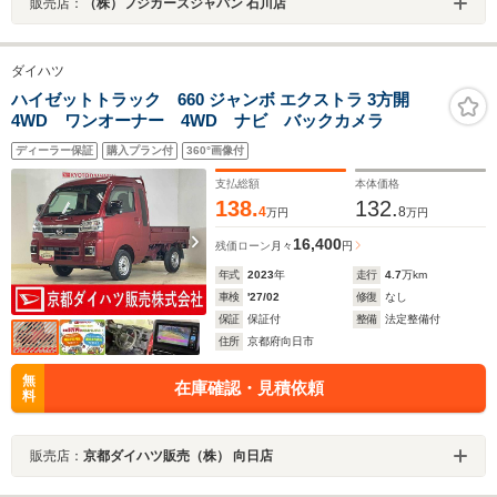
販売店：
（株）フジカーズジャパン 石川店
ダイハツ
ハイゼットトラック 660 ジャンボ エクストラ 3方開
4WD ワンオーナー 4WD ナビ バックカメラ
ディーラー保証
購入プラン付
360°画像付
支払総額
本体価格
138.
132.
4
8
万円
万円
16,400
残価ローン
月々
円
年式
2023
年
走行
4.7
万km
車検
'27/02
修復
なし
保証
保証付
整備
法定整備付
住所
京都府向日市
無
在庫確認・見積依頼
料
販売店：
京都ダイハツ販売（株） 向日店