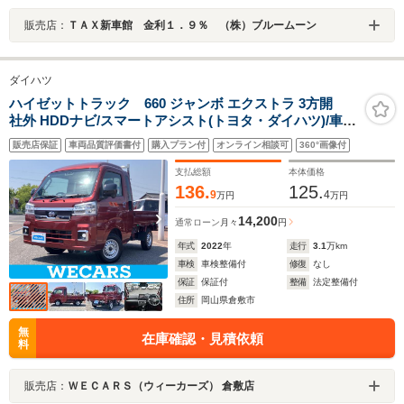
販売店：
ＴＡＸ新車館 金利１．９％ （株）ブルームーン
ダイハツ
ハイゼットトラック 660 ジャンボ エクストラ 3方開
社外 HDDナビ/スマートアシスト(トヨタ・ダイハツ)/車線
逸脱防止支援システム/ヘッドランプ LED/Bluetooth接
販売店保証
車両品質評価書付
購入プラン付
オンライン相談可
360°画像付
続/EBD付ABS/横滑り防止装置/フルセグTV/DVD
支払総額
本体価格
136.
125.
9
4
万円
万円
14,200
通常ローン
月々
円
年式
2022
年
走行
3.1
万km
車検
車検整備付
修復
なし
保証
保証付
整備
法定整備付
住所
岡山県倉敷市
無
在庫確認・見積依頼
料
販売店：
ＷＥＣＡＲＳ（ウィーカーズ） 倉敷店