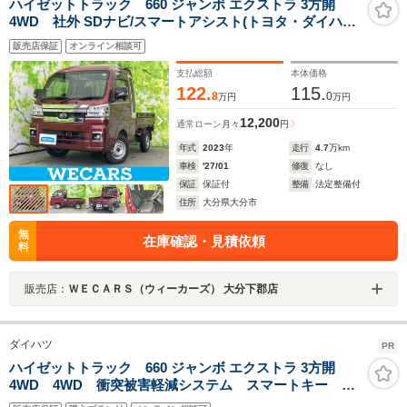
ハイゼットトラック 660 ジャンボ エクストラ 3方開
4WD 社外 SDナビ/スマートアシスト(トヨタ・ダイハ
ツ)/ドライブレコーダー 社外/ヘッドランプ
販売店保証
オンライン相談可
LED/Bluetooth接続/EBD付ABS/横滑り防止装置/アイド
リングストップ
支払総額
本体価格
122.
115.
8
0
万円
万円
12,200
通常ローン
月々
円
年式
2023
年
走行
4.7
万km
車検
'27/01
修復
なし
保証
保証付
整備
法定整備付
住所
大分県大分市
無
在庫確認・見積依頼
料
販売店：
ＷＥＣＡＲＳ（ウィーカーズ） 大分下郡店
ダイハツ
PR
ハイゼットトラック 660 ジャンボ エクストラ 3方開
4WD 4WD 衝突被害軽減システム スマートキー
LEDヘッド ETC オートライト LEDフォグ