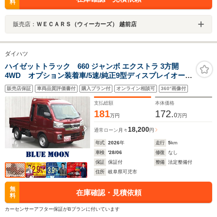
料
販売店：
ＷＥＣＡＲＳ（ウィーカーズ） 越前店
ダイハツ
ハイゼットトラック 660 ジャンボ エクストラ 3方開
4WD オプション装着車/5速/純正9型ディスプレイオーデ
ィオ/フルセグ/Bluetooth/バックカメラ/誤発進抑制/車線
販売店保証
車両品質評価書付
購入プラン付
オンライン相談可
360°画像付
逸脱警報/コーナーセンサー/LEDヘッド・フォグ/禁煙
車/USB/HDMI
支払総額
本体価格
181
172.
0
万円
万円
18,200
通常ローン
月々
円
年式
2026
年
走行
5
km
車検
'28/06
修復
なし
保証
保証付
整備
法定整備付
住所
岐阜県可児市
無
在庫確認・見積依頼
料
カーセンサーアフター保証がBプランに付いています