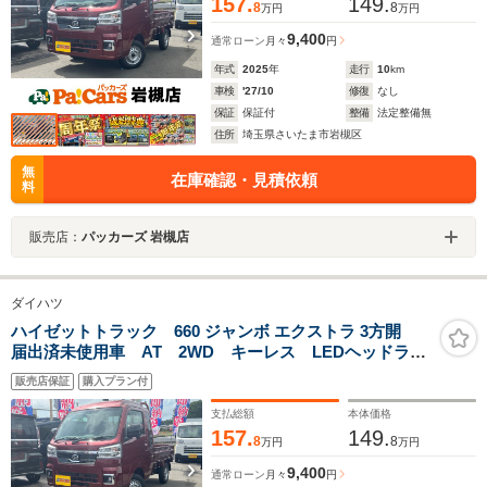
157.
149.
8
8
万円
万円
9,400
通常ローン
月々
円
年式
2025
年
走行
10
km
車検
'27/10
修復
なし
保証
保証付
整備
法定整備無
住所
埼玉県さいたま市岩槻区
無
在庫確認・見積依頼
料
販売店：
パッカーズ 岩槻店
ダイハツ
ハイゼットトラック 660 ジャンボ エクストラ 3方開
届出済未使用車 AT 2WD キーレス LEDヘッドライ
ト LEDフォグランプ LED荷台作業灯 電動格納リモ
販売店保証
購入プラン付
コンドアミラー リヤゲートチェーン ドアポケット
リクライニング機構 ファブリックシート
支払総額
本体価格
157.
149.
8
8
万円
万円
9,400
通常ローン
月々
円