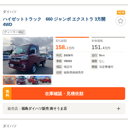
ダイハツ
NEW
ハイゼットトラック 660 ジャンボ エクストラ 3方開
4WD
ディーラー保証
支払総額
本体価格
158.
151.
1
4
万円
万円
年式
2026
年
走行
5
km
車検
'28/02
修復
なし
保証
保証付
整備
法定整備付
住所
福島県南相馬市
無
在庫確認・見積依頼
料
販売店：
福島ダイハツ販売 南そうま店
ダイハツ