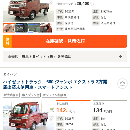
26,400
残価ローン
月々
円
年式
2022
年
走行
1.9
万km
車検
車検整備付
修復
なし
保証
保証付
整備
法定整備付
住所
岐阜県各務原市
無
在庫確認・見積依頼
料
販売店：
岐阜トヨペット（株） 各務原店
ダイハツ
ハイゼットトラック 660 ジャンボ エクストラ 3方開
届出済未使用車・スマートアシスト
販売店保証
購入プラン付
オンライン相談可
支払総額
本体価格
142.
134.
8
8
万円
万円
年式
2026
年
走行
6
km
車検
'28/06
修復
なし