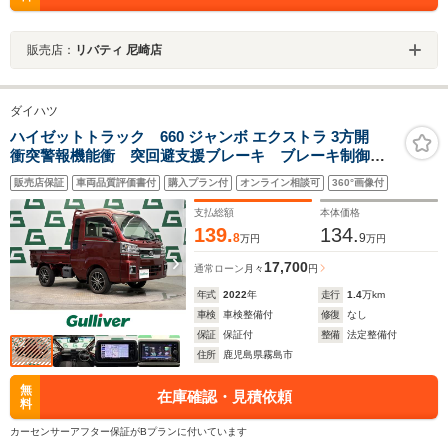
販売店：
リバティ 尼崎店
ダイハツ
ハイゼットトラック 660 ジャンボ エクストラ 3方開
衝突警報機能衝 突回避支援ブレーキ ブレーキ制御付
誤発進抑制機能 路側逸脱警報機能能 先行車発進告知
販売店保証
車両品質評価書付
購入プラン付
オンライン相談可
360°画像付
機能 標識認識機能 社外ナビ フルセグTV LEDヘッ
ドライト スマートキー
支払総額
本体価格
139.
134.
8
9
万円
万円
17,700
通常ローン
月々
円
年式
2022
年
走行
1.4
万km
車検
車検整備付
修復
なし
保証
保証付
整備
法定整備付
住所
鹿児島県霧島市
無
在庫確認・見積依頼
料
カーセンサーアフター保証がBプランに付いています