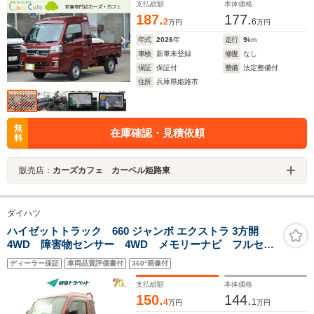
ロアマット付
支払総額
本体価格
187.
177.
2
6
万円
万円
年式
2026
年
走行
9
km
車検
新車未登録
修復
なし
保証
保証付
整備
法定整備付
住所
兵庫県姫路市
無
在庫確認・見積依頼
料
販売店：
カーズカフェ カーベル姫路東
ダイハツ
ハイゼットトラック 660 ジャンボ エクストラ 3方開
4WD 障害物センサー 4WD メモリーナビ フルセ
グ ドラレコ DVD再生 ミュージックプレイヤー接続
ディーラー保証
車両品質評価書付
360°画像付
可 衝突被害軽減システム ETC スマートキー LED
ヘッドランプ アイドリングストップ
支払総額
本体価格
150.
144.
4
1
万円
万円