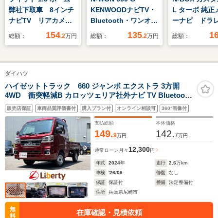
弊社下取車 8インチ
KENWOODナビTV・
L ターボ 純正
ナビTV リアカメ
Bluetooth・ワンオー
ーナビ ド
ラ ドラレコ ETC
ナー車
ETC 障害物
154
135
1
総額：
.2
万円
総額：
.2
万円
総額：
LEDヘッドライト オ
ー ホンダセ
ートエアコン スマー
グ シートヒ
トキー サイドエアバ
ロールシェー
ダイハツ
ッグ
ハイゼットトラック 660 ジャンボ エクストラ 3方開
4WD 衝突軽減B カロッツェリア社外ナビ TV Bluetooth
対応 ETC LEDヘッドライト スマートキー プッシュスタ
販売店保証
車両品質評価書付
購入プラン付
オンライン相談可
360°画像付
ート アイドリングストップ 障害物センサー フォグライト
支払総額
本体価格
149.
142.
9
7
万円
万円
12,300
通常ローン
月々
円
年式
2024
年
走行
2.6
万km
車検
'26/09
修復
なし
保証
保証付
整備
法定整備付
住所
兵庫県尼崎市
無
在庫確認・見積依頼
料