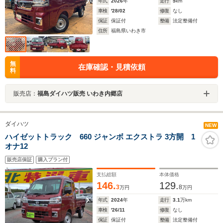
年式
2026
年
走行
5
km
車検
'28/02
修復
なし
保証
保証付
整備
法定整備付
住所
福島県いわき市
無
在庫確認・見積依頼
料
販売店：
福島ダイハツ販売 いわき内郷店
ダイハツ
NEW
ハイゼットトラック 660 ジャンボ エクストラ 3方開 1
オナ12
販売店保証
購入プラン付
支払総額
本体価格
146.
129.
3
8
万円
万円
年式
2024
年
走行
3.1
万km
車検
'26/11
修復
なし
保証
保証付
整備
法定整備付