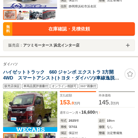
保証
保証付
整備
法定整備付
住所
静岡県浜松市浜名区
無
在庫確認・見積依頼
料
販売店：
アツミモータース 浜北インター店
ダイハツ
ハイゼットトラック 660 ジャンボ エクストラ 3方開
4WD スマートアシスト(トヨタ・ダイハツ)/車線逸脱防
止支援システム/届出済未使用車/ヘッドランプ LED/EBD
販売店保証
車両品質評価書付
オンライン相談可
360°画像付
付ABS/横滑り防止装置/アイドリングストップ/禁煙車/エ
アバッグ 運転席
支払総額
本体価格
153.
145.
9
3
万円
万円
16,600
通常ローン
月々
円
年式
2025
年
走行
10
km
車検
'27/11
修復
なし
保証
保証付
整備
法定整備無