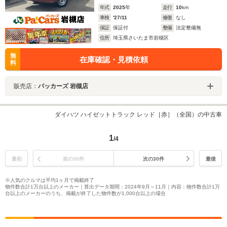
年式
2025
年
走行
10
km
車検
'27/11
修復
なし
保証
保証付
整備
法定整備無
住所
埼玉県さいたま市岩槻区
無
在庫確認・見積依頼
料
販売店：
パッカーズ 岩槻店
ダイハツ ハイゼットトラック レッド［赤］（全国）の中古車
1
/4
最初
前の30件
次の30件
最後
※人気のクルマは平均1ヶ月で掲載終了
物件数合計1万台以上のメーカー｜算出データ期間：2024年9月～11月｜内容：物件数合計1万
台以上のメーカーのうち、掲載が終了した物件数が1,000台以上の場合