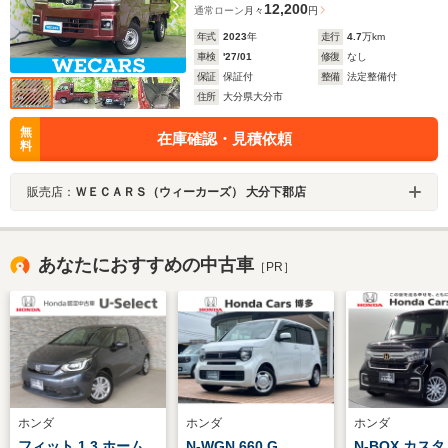
12,200
通常ローン
月々
円
年式
2023
年
走行
4.7
万km
車検
'27/01
修復
なし
保証
保証付
整備
法定整備付
住所
大分県大分市
無
在庫確認・見積依頼
料
販売店：
ＷＥＣＡＲＳ（ウィーカーズ） 大分下郡店
あなたにおすすめの中古車
［PR］
ホンダ
ホンダ
ホンダ
フィット 1.3 ホーム
N-WGN 660 G
N-BOX カスタ