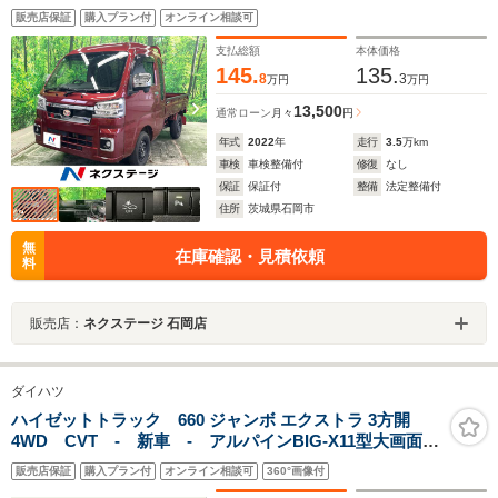
LEDヘッド ETC オートライト LEDフォグ
販売店保証
購入プラン付
オンライン相談可
支払総額
本体価格
145.
135.
8
3
万円
万円
13,500
通常ローン
月々
円
年式
2022
年
走行
3.5
万km
車検
車検整備付
修復
なし
保証
保証付
整備
法定整備付
住所
茨城県石岡市
無
在庫確認・見積依頼
料
販売店：
ネクステージ 石岡店
ダイハツ
ハイゼットトラック 660 ジャンボ エクストラ 3方開
4WD CVT - 新車 - アルパインBIG-X11型大画面ナ
ビ&Apple CarPlay/Android Autoスマホアプリ対応&
販売店保証
購入プラン付
オンライン相談可
360°画像付
フルセグTV&360度ドライブレコーダー&ETC車載器&フ