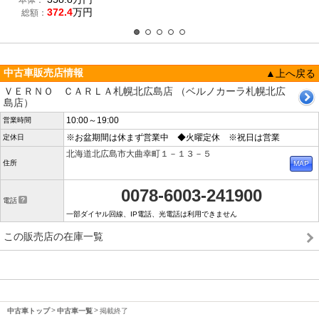
本体：
372.4
万円
総額：
中古車販売店情報
▲上へ戻る
ＶＥＲＮＯ ＣＡＲＬＡ札幌北広島店 （ベルノカーラ札幌北広
島店）
10:00～19:00
営業時間
※お盆期間は休まず営業中 ◆火曜定休 ※祝日は営業
定休日
北海道北広島市大曲幸町１－１３－５
住所
0078-6003-241900
電話
一部ダイヤル回線、IP電話、光電話は利用できません
この販売店の在庫一覧
中古車トップ
中古車一覧
掲載終了