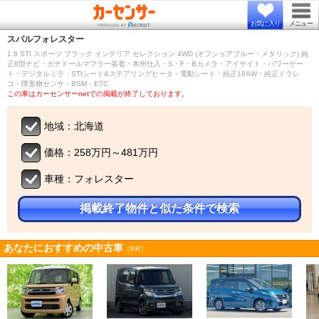
お気に入り
メニュー
スバル
フォレスター
1.8 STI スポーツ ブラック インテリア セレクション 4WD (オフショアブルー・メタリック) 純
正8型ナビ・ガナドールマフラー装着・本州仕入・S・F・Bカメラ・アイサイト・パワーゲー
ト・デジタルミラ・STIシート&ステアリングヒータ・電動シート・純正18AW・純正ドラレ
コ・障害物センサ・BSM・ETC
この車はカーセンサーnetでの掲載が終了しております。
地域：北海道
価格：258万円～481万円
車種：フォレスター
掲載終了物件と似た条件で検索
あなたにおすすめの中古車
［PR］