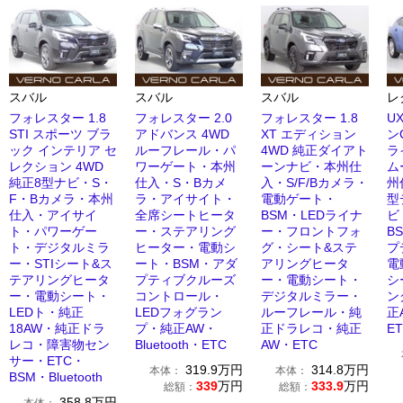
スバル
スバル
スバル
レ
フォレスター 1.8
フォレスター 2.0
フォレスター 1.8
U
STI スポーツ ブラ
アドバンス 4WD
XT エディション
ン
ック インテリア セ
ルーフレール・パ
4WD 純正ダイアト
ラ
レクション 4WD
ワーゲート・本州
ーンナビ・本州仕
ム
純正8型ナビ・S・
仕入・S・Bカメ
入・S/F/Bカメラ・
州
F・Bカメラ・本州
ラ・アイサイト・
電動ゲート・
型
仕入・アイサイ
全席シートヒータ
BSM・LEDライナ
ビ
ト・パワーゲー
ー・ステアリング
ー・フロントフォ
B
ト・デジタルミラ
ヒーター・電動シ
グ・シート&ステ
プ
ー・STIシート&ス
ート・BSM・アダ
アリングヒータ
電
テアリングヒータ
プティブクルーズ
ー・電動シート・
シ
ー・電動シート・
コントロール・
デジタルミラー・
ン
LEDト・純正
LEDフォグラン
ルーフレール・純
正
18AW・純正ドラ
プ・純正AW・
正ドラレコ・純正
E
レコ・障害物セン
Bluetooth・ETC
AW・ETC
サー・ETC・
319.9
万円
314.8
万円
本体：
本体：
BSM・Bluetooth
339
万円
333.9
万円
総額：
総額：
358.8
万円