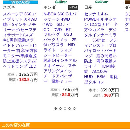
スズキ
ホンダ
日産
ダ
NEW!
スペーシア 660 ハ
N-BOX 660 G Lパ
セレナ 1.4 e-
タ
イブリッド X 4WD
ッケージ 4WD
POWER ルキシオ
ナ
純正 9インチ メモ
4WD SDナビ
ン 12.3型ナビ 全
グ
リーナビ/セーフテ
CD DVD BT
方位カメラ デジ
ス
フルセグ USB
ィサポート(スズ
タルインナーミラ
バックカメラ 左
キ)/両側電動スラ
ー 360°セーフテ
側パワスラ HID
イドドア/シートヒ
ィアシスト プロ
ライト フォグ
ーター 前席/全方位
パイロットパーキ
シートヒーター
モニター/車線逸脱
ング 踏み間違い
純正14インチアル
防止支援システム/
防止 両側電動ス
ミホイール ステ
ヘッドランプ LED
ライド HDMI接
アリングスイッ
続 AC100V
175.2
万円
本体：
チ ドアバイザ
HUD BSM 追従
183.8
万円
総額：
ー 電格ミラー
型クルコン
79.5
万円
本体：
359.0
万円
本体：
82.8
万円
総額：
368
万円
総額：
このお店の在庫