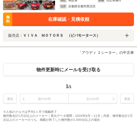
保証
保証無
整備
法定整備付
住所
京都府京都市西京区
無
在庫確認・見積依頼
料
販売店：
ＶＩＶＡ ＭＯＴＯＲＳ （ビバモータース）
「アウディ ２シーター」の中古車
物件更新時にメールを受け取る
1
/1
最初
前の30件
次の30件
最後
※人気のクルマは平均1ヶ月で掲載終了
物件数合計1万台以上のメーカー｜算出データ期間：2024年9月～11月｜内容：物件数合計1万
台以上のメーカーのうち、掲載が終了した物件数が1,000台以上の場合