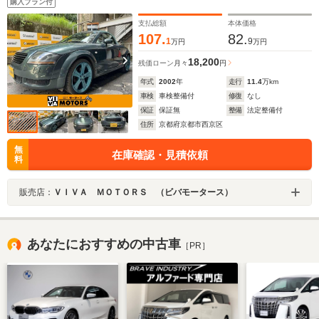
購入プラン付
支払総額
本体価格
107.
82.
1
9
万円
万円
18,200
残価ローン
月々
円
年式
2002
年
走行
11.4
万km
車検
車検整備付
修復
なし
保証
保証無
整備
法定整備付
住所
京都府京都市西京区
無
在庫確認・見積依頼
料
販売店：
ＶＩＶＡ ＭＯＴＯＲＳ （ビバモータース）
あなたにおすすめの中古車
［PR］