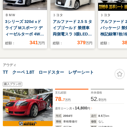
ＢＭＷ
トヨタ
トヨタ
3シリーズ 320d xド
アルファード 2.5 S タ
アルファード 2.
ライブ Mスポーツ デ
イプゴールド 禁煙車
パッケージ 禁
ィーゼルターボ 4WD
両側電スラ 3眼LED
検記録簿7枚/
コンフォートPKG
シーケンシャル ウイ
革/エグゼクテ
341
379
3
総額：
万円
総額：
万円
総額：
アクティブクルーズ
ンカー 電動リアゲー
ート/後席モニ
電動シート アンビエ
ト AC100V ハーフ
ビ機能付ディ
ントライト インテリ
レザーシート
オーディオ/ト
アウディ
ジェントセーフ シー
ETC2.0 ディスプレ
ーフティセンス
トヒーター 純正18
イオーディオ プリク
間違い防止装置
TT クーペ 1.8T ロードスター レザーシート
インチAW 電動トラ
ラ レーダークルー
タルインナーミ
ンク LEDライト AI
ズ 純正18AW
眼LEDヘッド
購入プラン付
音声認識ナビ 後退ア
両側自動ドア/
支払総額
本体価格
シスト G20
78.
52.
7
9
万円
万円
14,800
通常ローン
月々
円
年式
2004
年
走行
8.5
万km
車検
車検整備付
修復
なし