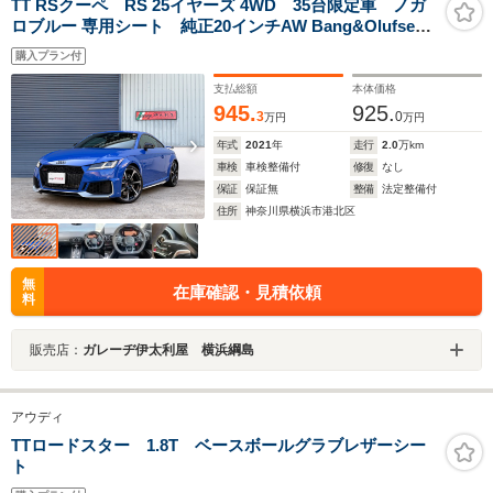
TT RSクーペ RS 25イヤーズ 4WD 35台限定車 ノガ
ロブルー 専用シート 純正20インチAW Bang&Olufsen
専用エアロ ブラックAudi rings 専用ロゴ&ブルーステッ
購入プラン付
フロアマット レッドキャリパー カーボンエンジンカバ
ー デコラティブパネル カーボン
支払総額
本体価格
945.
925.
3
0
万円
万円
年式
2021
年
走行
2.0
万km
車検
車検整備付
修復
なし
保証
保証無
整備
法定整備付
住所
神奈川県横浜市港北区
無
在庫確認・見積依頼
料
販売店：
ガレーヂ伊太利屋 横浜綱島
アウディ
TTロードスター 1.8T ベースボールグラブレザーシー
ト