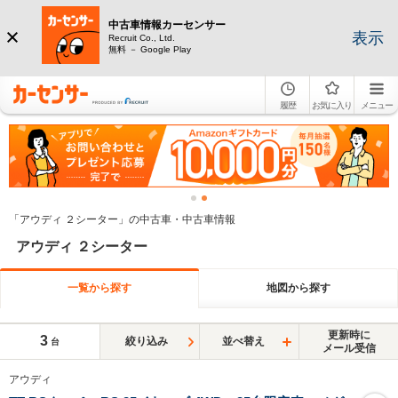
中古車情報カーセンサー
表示
Recruit Co., Ltd.
無料 － Google Play
履歴
お気に入り
メニュー
「アウディ ２シーター」の中古車・中古車情報
アウディ ２シーター
一覧から探す
地図から探す
更新時に
3
絞り込み
並べ替え
台
メール受信
アウディ