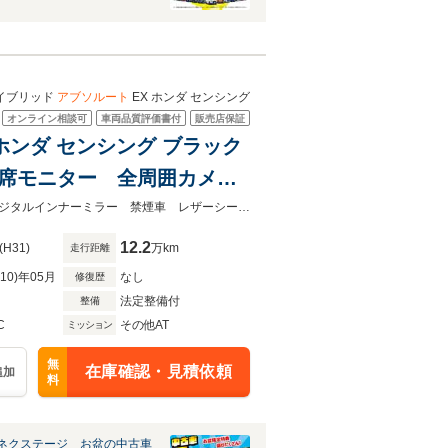
ハイブリッド
アブソルート
EX ホンダ センシング
オンライン相談可
車両品質評価書付
販売店保証
 ホンダ センシング ブラック
席モニター 全周囲カメ
インナーミラー 禁煙車 シ
★グループ約３０，０００台の在庫から取り寄せ可能！★ホンダセンシング デジタルインナーミラー 禁煙車 レザーシート シートヒーター ドラレコ
12.2
(H31)
万km
走行距離
R10)年05月
なし
修復歴
法定整備付
整備
C
その他AT
ミッション
無
在庫確認・見積依頼
追加
料
ネクステージ お盆の中古車