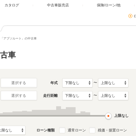
カタログ
中古車販売店
保険/ローン/他
「アブソルート」の中古車
古車
〜
年式
選択する
〜
走行距離
選択する
上限なし
ローン種類
通常ローン
残価・据置ローン