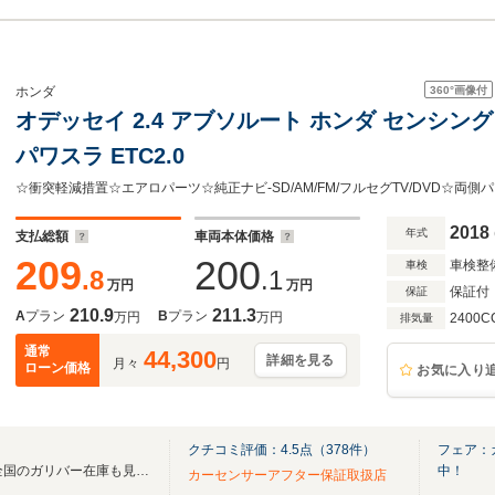
360°
画像付
ホンダ
オデッセイ 2.4 アブソルート ホンダ センシング
パワスラ ETC2.0
2018
年式
支払総額
車両本体価格
209
200
車検整
車検
.8
.1
万円
万円
保証付
保証
210.9
211.3
A
プラン
B
プラン
万円
万円
2400C
排気量
通常
44,300
詳細を見る
月々
円
ローン価格
お気に入り
クチコミ評価：
4.5
点（
378
件）
フェア：
無料電話は24時間ご案内！！全国のガリバー在庫も見たい方は一括照会が可能です！
中！
カーセンサーアフター保証取扱店