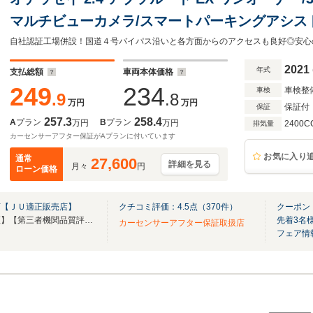
マルチビューカメラ/スマートパーキングアシスト/
ドア/Pシート/シートヒーター/10インチプレミ
グ/DVD/AppleCarPlay/ETC2.0
2021
年式
支払総額
車両本体価格
249
234
車検整
車検
.9
.8
万円
万円
保証付
保証
257.3
258.4
A
プラン
B
プラン
万円
万円
2400C
排気量
カーセンサーアフター保証がAプランに付いています
お気に入り
通常
27,600
詳細を見る
月々
円
ローン価格
店【ＪＵ適正販売店】
クチコミ評価：
4.5
点（
370
件）
クーポン
◆全車【点検整備】【無料保証】【第三者機関品質評価書】付きで安心の販売店です◆
先着3名
カーセンサーアフター保証取扱店
フェア情