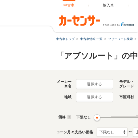
中古車
輸入車
中古車トップ
中古車情報:一覧
フリーワード検索
「アブソルート」の中
メーカー
モデル・
選択する
車名
グレード
地域
市区町村
選択する
価格
下限なし
〜
ローン月々支払い価格