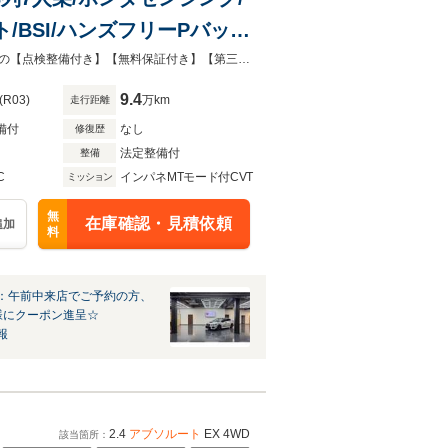
BSI/ハンズフリーPバック
アムインターナビ/フルセ
自社認証工場併設！国道４号バイパス沿いと各方面からのアクセスも良好◎安心の【点検整備付き】【無料保証付き】【第三者機関品質評価書付き】！表示総額で乗り出し出来ます！！
9.4
(R03)
万km
走行距離
備付
なし
修復歴
法定整備付
整備
C
インパネMTモード付CVT
ミッション
無
在庫確認・見積依頼
追加
料
：午前中来店でご予約の方、
様にクーポン進呈☆
報
2.4
アブソルート
EX 4WD
該当箇所：