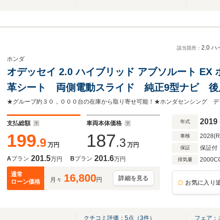
2.0 
該当箇所：
ホンダ
オデッセイ 2.0 ハイブリッド アブソルート EX
革シート 両側電動スライド 純正9型ナビ 後
ラ 100V電源 ホンダセンシング デジタル
ートヒーター ドラレコ LEDヘッド ETC2.0
2019
年式
支払総額
車両本体価格
199
187
2028(
車検
.9
.3
万円
万円
保証付
保証
201.5
201.6
A
プラン
B
プラン
万円
万円
2000C
排気量
通常
16,800
詳細を見る
月々
円
ローン価格
お気に入り
クチコミ評価：
5
点（
3
件）
フェア：