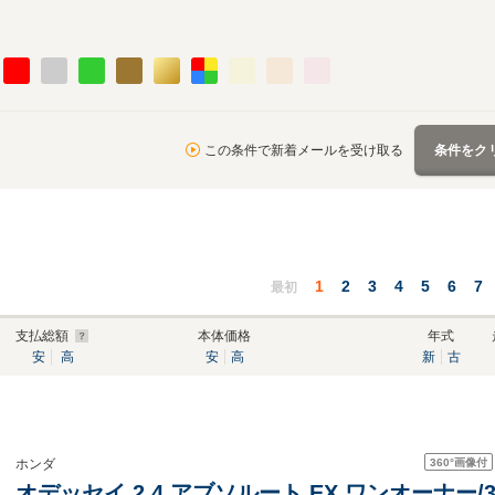
この条件で新着メールを受け取る
条件をク
1
2
3
4
5
6
7
最初
支払総額
本体価格
年式
安
高
安
高
新
古
360°
画像付
ホンダ
オデッセイ 2.4 アブソルート EX ワンオーナー