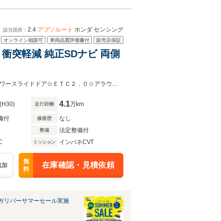
2.4
アブソルート
ホンダ センシング
該当箇所：
オンライン相談可
車両品質評価書付
販売店保証
 衝突軽減 純正SDナビ 両側
☆衝突軽減措置☆エアロパーツ☆純正ナビ-SD/AM/FM/フルセグTV/DVD☆両側パワースライドドア☆ＥＴＣ２．０☆アラウンドビューモニター☆バックカメラ☆ＬＥＤヘッドライト☆レーダーク
4.1
(H30)
万km
走行距離
備付
なし
修復歴
法定整備付
整備
C
インパネCVT
ミッション
無
在庫確認・見積依頼
追加
料
ガリバーサマーセール実施