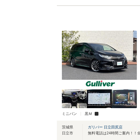
ミニバン
黒Ｍ
茨城県
ガリバー 日立田尻店
日立市