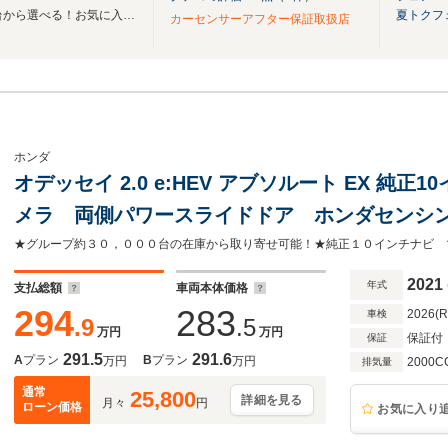
全国のグループ総在庫30,000台から選べる！お気に入りの愛車がきっと見つかります！
夏トクフ
カーセンサーアフター保証取扱店
ホンダ
オデッセイ 2.0 e:HEV アブソルート EX 純
メラ 両側パワースライドドア ホンダセンシ
コントロール 禁煙車 ハンズフリーパワーバ
BSM シートヒーター ETC
2021
年式
支払総額
車両本体価格
294
283
2026(
車検
.9
.5
万円
万円
保証付
保証
291.5
291.6
A
プラン
B
プラン
万円
万円
2000C
排気量
通常
25,800
詳細を見る
月々
円
ローン価格
お気に入り