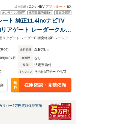
2.0 e:HEV
アブソルート
EX
該当箇所：
オンライン相談可
車両品質評価書付
販売店保証
ート 純正11.4incナビTV
電動リアゲート レーダークルコ
き型充電 前後ドライブレコー
黒本革シート 純正11.4incナビTV 360カメラ パワーシート/ヒーター/エアコン 電動リアゲート レーダーC 衝突軽減B レーンアシスト BSM 置き型充電 前後ドライブレコーダー ETC
4.9
(R06)
万km
走行距離
R09)年04月
なし
修復歴
法定整備付
整備
C
その他MTモード付AT
ミッション
無
在庫確認・見積依頼
追加
料
ガリバー5万円買取保証実施