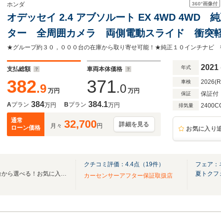
360°
画像付
ホンダ
オデッセイ 2.4 アブソルート EX 4WD 4WD
ター 全周囲カメラ 両側電動スライド 衝突
クルーズ ドラレコ ETC パワーシート シ
禁煙車 スマートキー
2021
年式
支払総額
車両本体価格
382
371
2026(
車検
.9
.0
万円
万円
保証付
保証
384
384.1
A
プラン
B
プラン
万円
万円
2400C
排気量
通常
32,700
詳細を見る
月々
円
ローン価格
お気に入り
クチコミ評価：
4.4
点（
19
件）
フェア：
全国のグループ総在庫30,000台から選べる！お気に入りの愛車がきっと見つかります！
夏トクフ
カーセンサーアフター保証取扱店