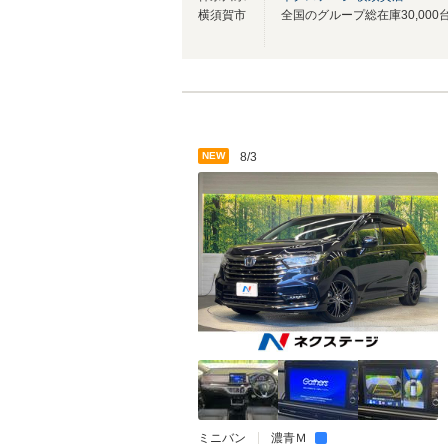
横須賀市
NEW
8/3
ミニバン
濃青Ｍ