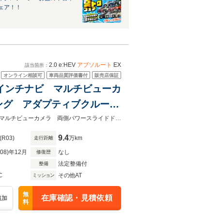
ェア！！
2.0 e:HEV
アブソルート
EX
該当箇所：
オンライン相談可
車両品質評価書付
販売店保証
正10インチナビ マルチビューカ
ング アダプティブクルーズ
ックドア パワーシート
★グループ約３０，０００台の在庫から取り寄せ可能！★純正１０インチナビ マルチビューカメラ 両側パワースライドドア ホンダセンシング 禁煙車 ＥＴＣ
9.4
(R03)
万km
走行距離
R08)年12月
なし
修復歴
法定整備付
整備
C
その他AT
ミッション
無
在庫確認・見積依頼
追加
料