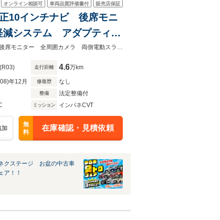
オンライン相談可
車両品質評価書付
販売店保証
 純正10インチナビ 後席モニ
軽減システム アダプティブ
ートヒーター LEDヘッド
★グループ約３０，０００台の在庫から取り寄せ可能！★純正１０インチナビ 後席モニター 全周囲カメラ 両側電動スライド 衝突軽減システム ドラレコ ＥＴＣ
4.6
(R03)
万km
走行距離
R08)年12月
なし
修復歴
法定整備付
整備
C
インパネCVT
ミッション
無
在庫確認・見積依頼
追加
料
ネクステージ お盆の中古車
ェア！！