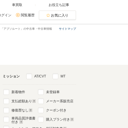
車買取
お役立ち記事
ログイン
閲覧履歴
お気に入り
「アブソルート」の中古車・中古車情報
サイトマップ
ミッション
AT/CVT
MT
新着物件
未登録車
支払総額あり
メーカー系販売店
修復歴なし
クーポン付き
車両品質評価書
購入プラン付き
付き