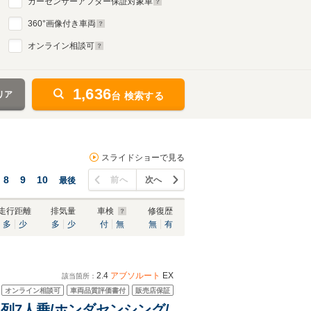
カーセンサーアフター保証対象車
360
°画像付き車両
オンライン相談可
1,636
リア
台 検索する
スライドショーで見る
8
9
10
前へ
次へ
最後
走行距離
排気量
車検
修復歴
多
少
多
少
付
無
無
有
2.4
アブソルート
EX
該当箇所：
オンライン相談可
車両品質評価書付
販売店保証
/3列7人乗/ホンダセンシング/