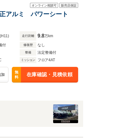
オンライン相談可
販売店保証
 純正アルミ パワーシート
9.8
(H11)
万km
走行距離
備付
なし
修復歴
法定整備付
整備
C
フロア4AT
ミッション
無
在庫確認・見積依頼
追加
料