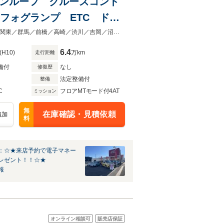
 サンルーフ クルーズコント
フォグランプ ETC ドラ
ンチアルミホイール 純正カ
軽・コンパクトカー・SUV・ミニバン探すならガリバーアウトレット前橋北店へ関東／群馬／前橋／高崎／渋川／吉岡／沼田／伊勢崎／太田／桐生／みどり／草津◆全国陸送可能◆下取り査定
6.4
(H10)
万km
走行距離
備付
なし
修復歴
法定整備付
整備
C
フロアMTモード付4AT
ミッション
無
在庫確認・見積依頼
追加
料
：☆★来店予約で電子マネー
レゼント！！☆★
報
オンライン相談可
販売店保証