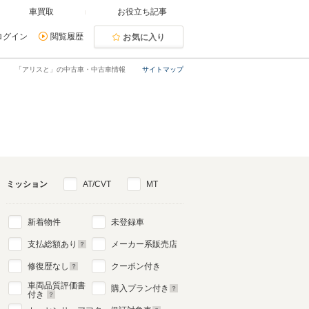
車買取
お役立ち記事
ログイン
閲覧履歴
お気に入り
「アリスと」の中古車・中古車情報
サイトマップ
ミッション
AT/CVT
MT
新着物件
未登録車
支払総額あり
メーカー系販売店
修復歴なし
クーポン付き
車両品質評価書
購入プラン付き
付き