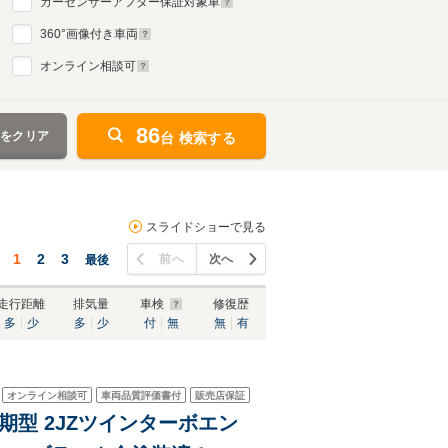
カーセンサーアフター保証対象車
360
°画像付き車両
オンライン相談可
86
件をクリア
台 検索する
スライドショーで見る
1
2
3
前へ
次へ
最後
走行距離
排気量
車検
修復歴
多
少
多
少
付
無
無
有
オンライン相談可
車両品質評価書付
販売店保証
後期型 2JZツインターボエン