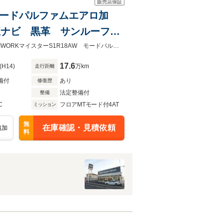
販売店保証
 モードパルファムエアロ加
純正ナビ 黒革 サンルーフ
交換済 LEDウインカード
平成14年 アリスト VベルテックスED 純正ナビ 黒革 サンルーフ 車高調WORKマイスターS1R18AW モードパルファムエアロ加工 インタークーラー Tベルト交換済 記録簿10枚 ETC
0枚
17.6
(H14)
万km
走行距離
備付
あり
修復歴
法定整備付
整備
C
フロアMTモード付4AT
ミッション
無
在庫確認・見積依頼
追加
料