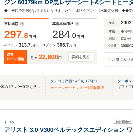
ジン 60379km OP黒レザーシート&シートヒ
色シルバー カロッツェリアナビTV ETC クルーズコント
純正足廻りあり
2003
年式
支払総額
車両本体価格
297
284
車検整
車検
.8
.0
万円
万円
保証付
保証
313.7
306.7
A
プラン
B
プラン
万円
万円
3000C
排気量
通常
22,800
詳細を見る
月々
円
ローン価格
お気に入り
クチコミ評価：
4.9
点（
25
件）
クーポン
無料電話は24時間ご案内！！全国のガリバー在庫も見たい方は一括照会が可能です！
ギフトプ
カーセンサーアフター保証取扱店
360°
画像付
トヨタ
アリスト 3.0 V300ベルテックスエディション