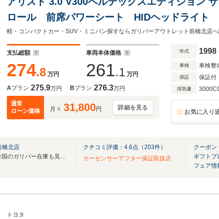
アリスト 3.0 V300ベルテックスエディション
ロール 前席パワーシート HIDヘッドライト 
イブレコーダー 純正フロアマット 純正17イ
ーオーディオ エアコン
1998
年式
支払総額
車両本体価格
274
261
車検整
車検
.8
.1
万円
万円
保証付
保証
275.9
276.3
A
プラン
B
プラン
万円
万円
3000C
排気量
通常
31,800
詳細を見る
月々
円
ローン価格
お気に入り
前橋北店
クチコミ評価：
4.6
点（
203
件）
クーポン
無料電話は24時間ご案内！！全国のガリバー在庫も見たい方は一括照会が可能です！
ギフトプ
カーセンサーアフター保証取扱店
フェア情
トヨタ