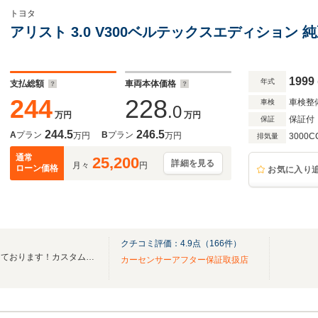
トヨタ
アリスト 3.0 V300ベルテックスエディション
1999
年式
支払総額
車両本体価格
244
228
車検整
車検
.0
万円
万円
保証付
保証
244.5
246.5
A
プラン
B
プラン
万円
万円
3000C
排気量
通常
25,200
詳細を見る
月々
円
ローン価格
お気に入り
クチコミ評価：
4.9
点（
166
件）
ドレスＵＰ車を中心に取り扱っております！カスタムのご相談もお気軽にご来店下さい！
カーセンサーアフター保証取扱店