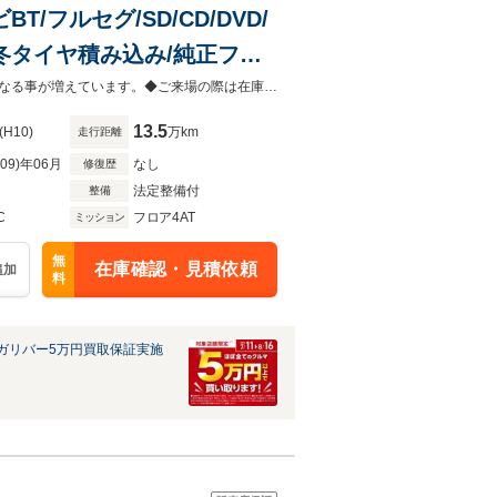
T/フルセグ/SD/CD/DVD/
冬タイヤ積み込み/純正フロ
◆当店以外で購入される場合は陸送費用等、別途費用が発生します。◆商談が重なる事が増えています。◆ご来場の際は在庫の有無をご確認下さい。
13.5
(H10)
万km
走行距離
R09)年06月
なし
修復歴
法定整備付
整備
C
フロア4AT
ミッション
無
在庫確認・見積依頼
追加
料
ガリバー5万円買取保証実施