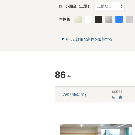
ローン頭金（上限）
本体色
▼ もっと詳細な条件を追加する
86
台
新着順
元の並び順に戻す
新
古