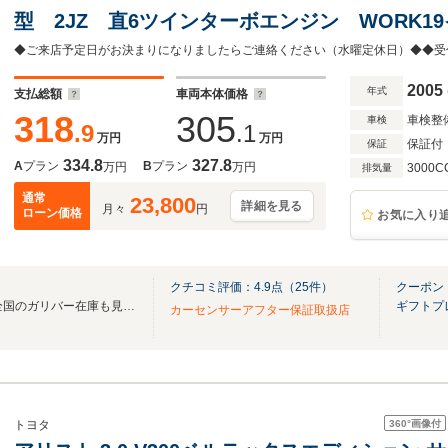
型 2JZ 直6ツインターボエンジン WORK19
調 純正革調シートカバー クルーズコントロ
ー HIDライト ディーラー記録簿16枚付
2005
年式
支払総額
車両本体価格
318
305
車検整
車検
.9
.1
万円
万円
保証付
保証
334.8
327.8
A
プラン
B
プラン
万円
万円
3000C
排気量
通常
23,800
詳細を見る
月々
円
ローン価格
お気に入り
クチコミ評価：
4.9
点（
25
件）
クーポン
無料電話は24時間ご案内！！全国のガリバー在庫も見たい方は一括照会が可能です！
ギフトプ
カーセンサーアフター保証取扱店
360°
画像付
トヨタ