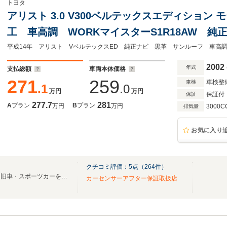
トヨタ
アリスト 3.0 V300ベルテックスエディション
工 車高調 WORKマイスターS1R18AW 
マフラー インタークーラー タイミングベルト
アミラー 木目コンビハンドル HID 記録簿1
2002
年式
支払総額
車両本体価格
271
259
車検整
車検
.1
.0
万円
万円
保証付
保証
277.7
281
A
プラン
B
プラン
万円
万円
3000C
排気量
お気に入り
クチコミ評価：
5
点（
264
件）
ファーストでは名車と言われた旧車・スポーツカーを全国に数多く販売致しております
カーセンサーアフター保証取扱店