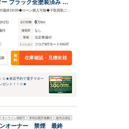
ーター ブラック全塗装済み 元
ロール ローダウン
◆ご来店予定日がお決まりになりましたらご連絡ください（水曜定休日）◆◆受付最終18:00◆ローン購入可能◆下取買取ご相談下さい◆
6
(H15)
万km
走行距離
備付
なし
修復歴
法定整備付
整備
C
フロアMTモード付4AT
ミッション
無
在庫確認・見積依頼
追加
料
：☆★来店予約で電子マネー
レゼント！！☆★
オンライン相談可
車両品質評価書付
販売店保証
 ワンオーナー 禁煙 最終