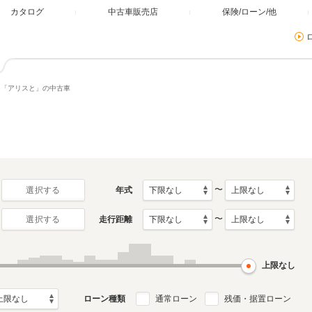
カタログ
中古車販売店
保険/ローン/他
「アリスと」の中古車
〜
年式
選択する
〜
走行距離
選択する
上限なし
ローン種類
通常ローン
残価・据置ローン