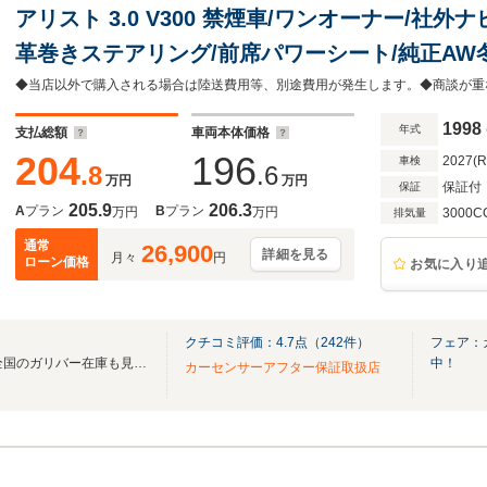
アリスト 3.0 V300 禁煙車/ワンオーナー/社外ナビB
革巻きステアリング/前席パワーシート/純正AW
アマット/ドアバイザー/
1998
年式
支払総額
車両本体価格
204
196
2027(
車検
.8
.6
万円
万円
保証付
保証
205.9
206.3
A
プラン
B
プラン
万円
万円
3000C
排気量
通常
26,900
詳細を見る
月々
円
ローン価格
お気に入り
クチコミ評価：
4.7
点（
242
件）
フェア：
無料電話は24時間ご案内！！全国のガリバー在庫も見たい方は一括照会が可能です！
中！
カーセンサーアフター保証取扱店