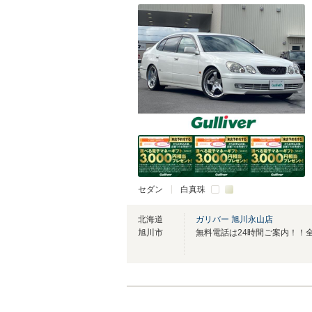
セダン
白真珠
北海道
ガリバー 旭川永山店
旭川市