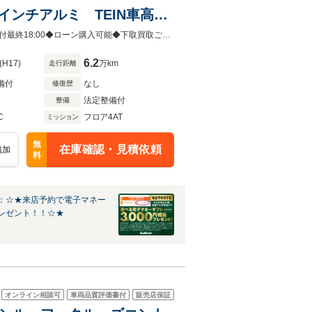
インチアルミ TEIN車高
ール キーレス スペアキ
◆ご来店予定日がお決まりになりましたらご連絡ください（水曜定休日）◆◆受付最終18:00◆ローン購入可能◆下取買取ご相談下さい◆
6.2
(H17)
万km
走行距離
備付
なし
修復歴
法定整備付
整備
C
フロア4AT
ミッション
無
在庫確認・見積依頼
追加
料
：☆★来店予約で電子マネー
レゼント！！☆★
オンライン相談可
車両品質評価書付
販売店保証