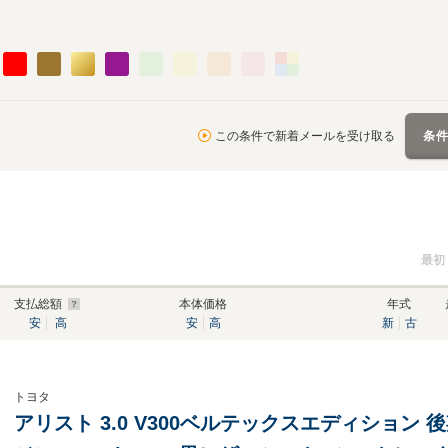
この条件で新着メールを受け取る
条
最初
支払総額
本体価格
年式
安
高
安
高
新
古
トヨタ
アリスト 3.0 V300ベルテックスエディション 