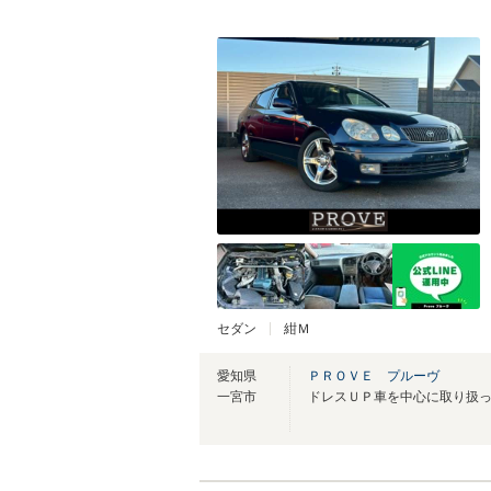
セダン
紺Ｍ
愛知県
ＰＲＯＶＥ プルーヴ
一宮市