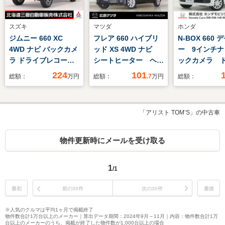
スズキ
マツダ
ホンダ
ジムニー 660 XC
フレア 660 ハイブリ
N-BOX 660 
4WD ナビ バックカメ
ッド XS 4WD ナビ
ー 9インチナ
ラ ドライブレコーダ
シートヒーター ヘッ
ックカメラ 
ー ETC クルーズコン
ドアップディスプレ
コ ETC 両
224
101
総額：
万円
総額：
.7
万円
総額：
トロール シートヒー
イ プッシュスター
ライドドア 
ター 障害物センサー
ト スマートキー
ィブクルーズ
レーンキープアシスト
Bluetooth フルセグ
ール シート
「アリスト TOM’S」の中古車
横滑り防止装置
TV DVD USB接
ー Bluetoot
続 オートライト 衝
ヘッドライト
突被害軽減 車線逸脱
害軽減ブレ
物件更新時にメールを受け取る
警報機能 アイドリン
DVD
グストップ 横滑り防
1
/1
止装置
最初
前の30件
次の30件
最後
※人気のクルマは平均1ヶ月で掲載終了
物件数合計1万台以上のメーカー｜算出データ期間：2024年9月～11月｜内容：物件数合計1万
台以上のメーカーのうち、掲載が終了した物件数が1,000台以上の場合