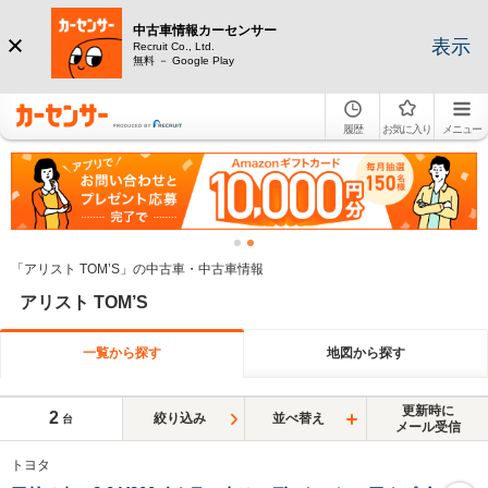
中古車情報カーセンサー
表示
Recruit Co., Ltd.
無料 － Google Play
履歴
お気に入り
メニュー
「アリスト TOM’S」の中古車・中古車情報
アリスト TOM’S
一覧から探す
地図から探す
更新時に
2
絞り込み
並べ替え
台
メール受信
トヨタ