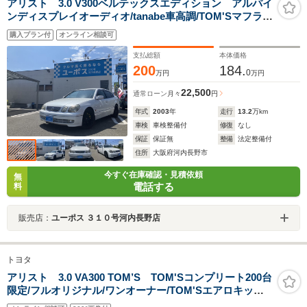
アリスト 3.0 V300ベルテックスエディション アルパイ
ンディスプレイオーディオ/tanabe車高調/TOM'Sマフラ
ー/TOM'Sエアクリ/シルクブレイスステアリング/クスコ
購入プラン付
オンライン相談可
フロントアーム/タワーバー/JBLサウンド/キャリパー/リ
アウイング
支払総額
本体価格
200
184.
0
万円
万円
22,500
通常ローン
月々
円
年式
2003
年
走行
13.2
万km
車検
車検整備付
修復
なし
保証
保証無
整備
法定整備付
住所
大阪府河内長野市
今すぐ在庫確認・見積依頼
無
電話する
料
販売店：
ユーポス ３１０号河内長野店
トヨタ
アリスト 3.0 VA300 TOM’S TOM'Sコンプリート200台
限定/フルオリジナル/ワンオーナー/TOM'Sエアロキッ
ト/TOM'S Advoxサスペンション/TOM'S18インチ鍛造ホ