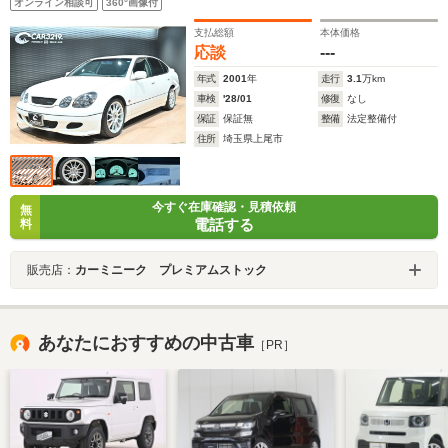
オンライン相談可
360°画像付
イール/TOM'S 280kmメーター/HID/TRC/シートヒーター/
クルコン/ETC/電動レザーシート
支払総額
本体価格
応談
---
年式
2001
年
走行
3.1
万km
車検
'28/01
修復
なし
保証
保証無
整備
法定整備付
住所
埼玉県上尾市
今すぐ在庫確認・見積依頼
無
電話する
料
販売店：
カーミニーク プレミアムストック
あなたにおすすめの中古車
［PR］