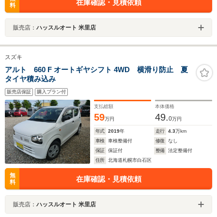
在庫確認・見積依頼
料
販売店：
ハッスルオート 米里店
スズキ
アルト 660 F オートギヤシフト 4WD 横滑り防止 夏
タイヤ積み込み
販売店保証
購入プラン付
支払総額
本体価格
59
49.
0
万円
万円
年式
2019
年
走行
4.3
万km
車検
車検整備付
修復
なし
保証
保証付
整備
法定整備付
住所
北海道札幌市白石区
無
在庫確認・見積依頼
料
販売店：
ハッスルオート 米里店