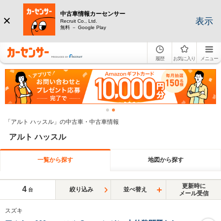
中古車情報カーセンサー
表示
Recruit Co., Ltd.
無料 － Google Play
履歴
お気に入り
メニュー
「アルト ハッスル」の中古車・中古車情報
アルト ハッスル
一覧から探す
地図から探す
更新時に
4
絞り込み
並べ替え
台
メール受信
スズキ