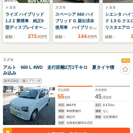
トヨタ
スズキ
トヨタ
ライズ ハイブリッド
スペーシア 660 ハイ
シエンタ ハイ
1.2 Z 禁煙車 純正9
ブリッド G 届出済未
ド 1.5 G クエ
型ディスプレイオーデ
使用車 ハイブリッ
リスタエアロ
ィオ 全周囲カメラ
ド 両側スライドド
ビ・純正フリ
272
144
総額：
.9
万円
総額：
.9
万円
総額：
衝突被害軽減システ
ア LEDヘッドライ
ンモニター・
ム レーダークルー
ト 衝突被害軽減ブレ
グ・Bluetoo
ズ ブラインドスポッ
ーキ パーキングセン
全方位モニタ
スズキ
トモニター ドラレ
サー オートライト
前後ドライブ
NEW
コ LEDヘッド
オートハイビーム ス
ー・両側パワ
アルト 660 L 4WD 走行距離2万1千キロ 夏タイヤ積
み込み
ETC 純正17インチ
マートキー プッシュ
ドドア・ビル
アルミ オートハイビ
スタート UVカット
ETC・スマー
販売店保証
購入プラン付
ーム
ガラス オートエアコ
個
支払総額
本体価格
ン
55
45.
0
万円
万円
年式
2017
年
走行
2.1
万km
車検
車検整備付
修復
なし
保証
保証付
整備
法定整備付
住所
北海道札幌市白石区
無