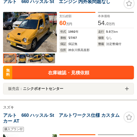
アルト 660 ハッスル St エンジン 内外装問題なし
支払総額
本体価格
60
54.
0
万円
万円
年式
1992
年
走行
5.0
万km
車検
'27/07
修復
なし
保証
保証無
整備
法定整備付
住所
神奈川県高座郡
無
在庫確認・見積依頼
料
販売店：
ニシクボオートセンター
スズキ
アルト 660 ハッスル St アルトワークス仕様 カスタム
カー AT
購入プラン付