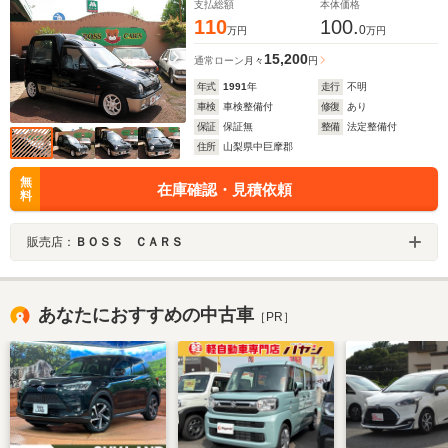
支払総額
本体価格
110
100.
0
万円
万円
15,200
通常ローン
月々
円
年式
1991
年
走行
不明
車検
車検整備付
修復
あり
保証
保証無
整備
法定整備付
住所
山梨県中巨摩郡
無
在庫確認・見積依頼
料
販売店：
ＢＯＳＳ ＣＡＲＳ
あなたにおすすめの中古車
［PR］