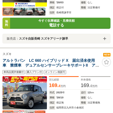
車検
'28/03
修復
なし
保証
保証付
整備
法定整備付
住所
長崎県諫早市
今すぐ在庫確認・見積依頼
無
電話する
料
販売店：
スズキ自販長崎 スズキアリーナ諫早
スズキ
NEW
アルトラパン LC 660 ハイブリッド X 届出済未使用
車 禁煙車 デュアルセンサーブレーキサポートII アイ
ドリングストップ LEDヘッドランプ 盗難防止シス
車両品質評価書付
購入プラン付
オンライン相談可
テム シートヒーター ステアリングオーディオスイッ
チ
支払総額
本体価格
169.
169.
8
0
万円
万円
年式
2025
年
走行
12
km
車検
'28/10
修復
なし
保証
保証無
整備
法定整備無
住所
福岡県北九州市小倉南区