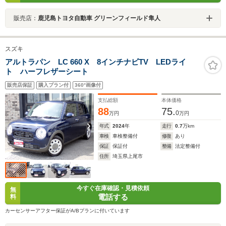
販売店：
鹿児島トヨタ自動車 グリーンフィールド隼人
スズキ
アルトラパン LC 660 X 8インチナビTV LEDライ
ト ハーフレザーシート
販売店保証
購入プラン付
360°画像付
支払総額
本体価格
88
75.
0
万円
万円
年式
2024
年
走行
0.7
万km
車検
車検整備付
修復
あり
保証
保証付
整備
法定整備付
住所
埼玉県上尾市
今すぐ在庫確認・見積依頼
無
電話する
料
カーセンサーアフター保証がA/Bプランに付いています