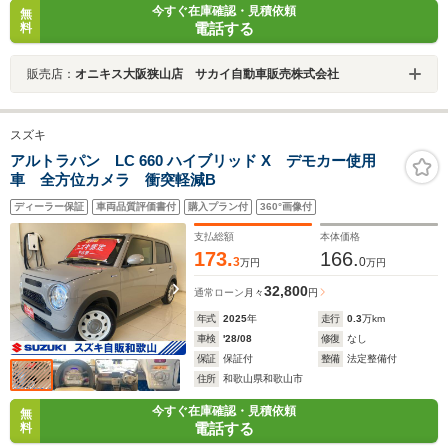
今すぐ在庫確認・見積依頼
無
電話する
料
販売店：
オニキス大阪狭山店 サカイ自動車販売株式会社
スズキ
アルトラパン LC 660 ハイブリッド X デモカー使用
車 全方位カメラ 衝突軽減B
ディーラー保証
車両品質評価書付
購入プラン付
360°画像付
支払総額
本体価格
173.
166.
3
0
万円
万円
32,800
通常ローン
月々
円
年式
2025
年
走行
0.3
万km
車検
'28/08
修復
なし
保証
保証付
整備
法定整備付
住所
和歌山県和歌山市
今すぐ在庫確認・見積依頼
無
電話する
料