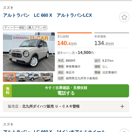
スズキ
アルトラパン LC 660 X アルトラパンLCX
ディーラー保証
購入プラン付
支払総額
本体価格
140.
134.
8
0
万円
万円
14,500
通常ローン
月々
円
年式
2023
年
走行
3.2
万km
車検
車検整備付
修復
なし
保証
保証付
整備
法定整備付
住所
福岡県北九州市小倉南区
今すぐ在庫確認・見積依頼
無
電話する
料
販売店：
北九州ダイハツ販売 Ｕ－ＣＡＲ曽根
スズキ
アルトラパン LC 660 X 14インチアルミホイール