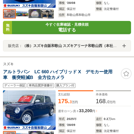
車検
'28/08
修復
なし
保証
保証付
整備
法定整備付
住所
和歌山県和歌山市
今すぐ在庫確認・見積依頼
無
電話する
料
販売店：
（株）スズキ自販和歌山 スズキアリーナ和歌山西（本社ショールーム）
スズキ
アルトラパン LC 660 ハイブリッド X デモカー使用
車 衝突軽減B 全方位カメラ
ディーラー保証
車両品質評価書付
購入プラン付
支払総額
本体価格
175.
168.
3
0
万円
万円
33,200
通常ローン
月々
円
年式
2025
年
走行
0.2
万km
車検
'28/09
修復
なし
保証
保証付
整備
法定整備付