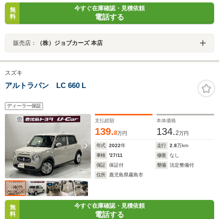
今すぐ在庫確認・見積依頼
無
電話する
料
販売店：
（株）ジョブカーズ 本店
スズキ
アルトラパン LC 660 L
ディーラー保証
支払総額
本体価格
139.
134.
8
2
万円
万円
年式
2022
年
走行
2.8
万km
車検
'27/11
修復
なし
保証
保証付
整備
法定整備付
住所
鹿児島県霧島市
今すぐ在庫確認・見積依頼
無
電話する
料