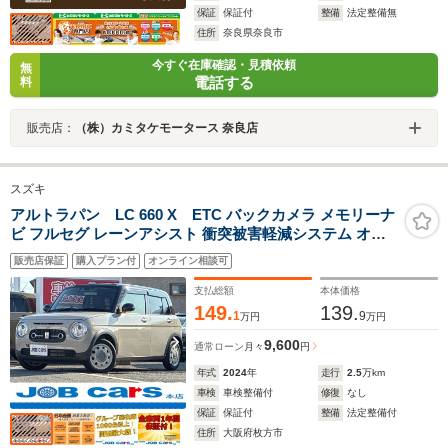
保証
保証付
整備
法定整備無
住所
奈良県奈良市
今すぐ在庫確認・見積依頼
無
電話する
料
販売店：
（株）カミタケモータース 奈良店
スズキ
アルトラパン LC 660 X ETC バックカメラ メモリーナ
ビ フルセグ レーンアシスト 衝突被害軽減システム オー
トライト LEDヘッドランプ スマートキー アイドリングス
販売店保証
購入プラン付
オンライン相談可
トップ 電動格納ミラー シートヒーター ABS ESC クリア
ランスソナー CVT
支払総額
本体価格
149.
139.
1
9
万円
万円
9,600
通常ローン
月々
円
年式
2024
年
走行
2.5
万km
車検
車検整備付
修復
なし
保証
保証付
整備
法定整備付
住所
大阪府枚方市