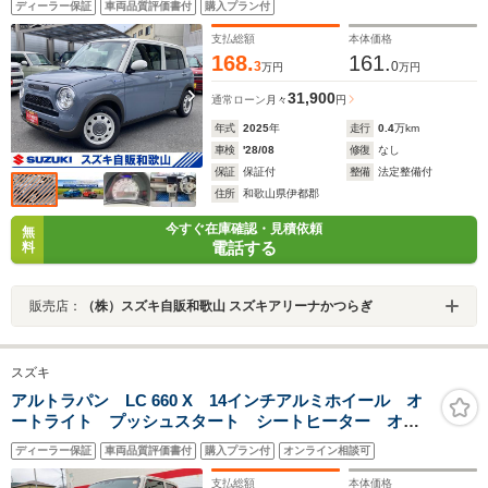
ディーラー保証
車両品質評価書付
購入プラン付
支払総額
本体価格
168.
161.
3
0
万円
万円
31,900
通常ローン
月々
円
年式
2025
年
走行
0.4
万km
車検
'28/08
修復
なし
保証
保証付
整備
法定整備付
住所
和歌山県伊都郡
今すぐ在庫確認・見積依頼
無
電話する
料
販売店：
（株）スズキ自販和歌山 スズキアリーナかつらぎ
スズキ
アルトラパン LC 660 X 14インチアルミホイール オ
ートライト プッシュスタート シートヒーター オー
トエアコン USBソケット 衝突被害軽減システム ア
ディーラー保証
車両品質評価書付
購入プラン付
オンライン相談可
イドリングストップ 横滑り防止機能 取扱説明書 メ
ンテナンスノート
支払総額
本体価格