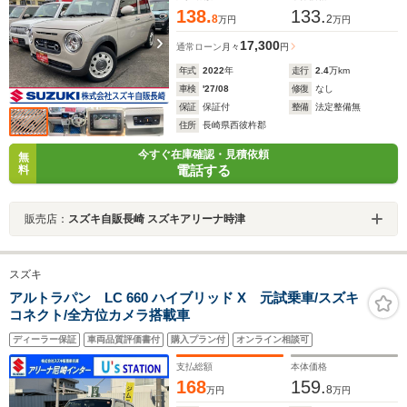
138.
133.
8
2
万円
万円
17,300
通常ローン
月々
円
年式
2022
年
走行
2.4
万km
車検
'27/08
修復
なし
保証
保証付
整備
法定整備無
住所
長崎県西彼杵郡
今すぐ在庫確認・見積依頼
無
電話する
料
販売店：
スズキ自販長崎 スズキアリーナ時津
スズキ
アルトラパン LC 660 ハイブリッド X 元試乗車/スズキ
コネクト/全方位カメラ搭載車
ディーラー保証
車両品質評価書付
購入プラン付
オンライン相談可
支払総額
本体価格
168
159.
8
万円
万円