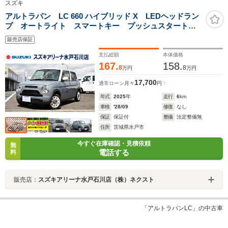
スズキ
アルトラパン LC 660 ハイブリッド X LEDヘッドラン
プ オートライト スマートキー プッシュスタート
アルミホイール プレミアムUV&IRカットガラス 本革
販売店保証
巻きステアリングホイール(オーディオスイッチ付き) ナ
ノイー搭載フルオートエアコン
支払総額
本体価格
167.
158.
8
8
万円
万円
17,700
通常ローン
月々
円
年式
2025
年
走行
6
km
車検
'28/09
修復
なし
保証
保証付
整備
法定整備無
住所
茨城県水戸市
今すぐ在庫確認・見積依頼
無
電話する
料
販売店：
スズキアリーナ水戸石川店（株）ネクスト
「アルトラパンLC」の中古車