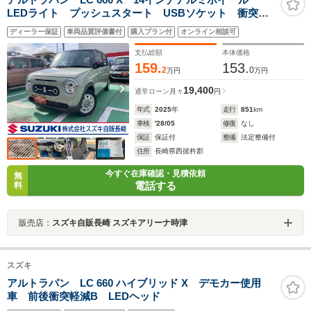
LEDライト プッシュスタート USBソケット 衝突被
害軽減システム アイドリングストップ 横滑り防止機
ディーラー保証
車両品質評価書付
購入プラン付
オンライン相談可
能 衝突安全ボディ 盗難防止システム 取扱説明書
メンテナンスノート
支払総額
本体価格
159.
153.
2
0
万円
万円
19,400
通常ローン
月々
円
年式
2025
年
走行
851
km
車検
'28/05
修復
なし
保証
保証付
整備
法定整備付
住所
長崎県西彼杵郡
今すぐ在庫確認・見積依頼
無
電話する
料
販売店：
スズキ自販長崎 スズキアリーナ時津
スズキ
アルトラパン LC 660 ハイブリッド X デモカー使用
車 前後衝突軽減B LEDヘッド