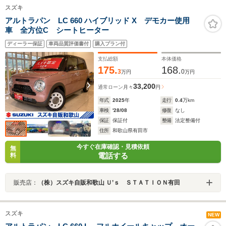
スズキ
アルトラパン LC 660 ハイブリッド X デモカー使用
車 全方位C シートヒーター
ディーラー保証
車両品質評価書付
購入プラン付
支払総額
本体価格
175.
168.
3
0
万円
万円
33,200
通常ローン
月々
円
年式
2025
年
走行
0.4
万km
車検
'28/08
修復
なし
保証
保証付
整備
法定整備付
住所
和歌山県有田市
今すぐ在庫確認・見積依頼
無
電話する
料
販売店：
（株）スズキ自販和歌山 Ｕ’ｓ ＳＴＡＴＩＯＮ有田
スズキ
NEW