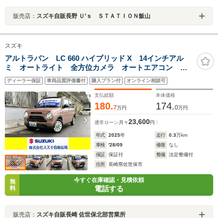
販売店：
スズキ自販長野 Ｕ’ｓ ＳＴＡＴＩＯＮ飯山
スズキ
アルトラパン LC 660 ハイブリッド X 14インチアル
ミ オートライト 全方位カメラ オートエアコン プ
ッシュスタート シートヒーター アイドリングストッ
ディーラー保証
車両品質評価書付
購入プラン付
オンライン相談可
プ 横滑り防止機能 衝突安全ボディ 盗難防止システ
ム 取扱説明書 メンテナンスノート
支払総額
本体価格
180.
174.
7
0
万円
万円
23,600
通常ローン
月々
円
年式
2025
年
走行
0.3
万km
車検
'28/09
修復
なし
保証
保証付
整備
法定整備付
住所
長崎県佐世保市
今すぐ在庫確認・見積依頼
無
電話する
料
販売店：
スズキ自販長崎 佐世保北部営業所