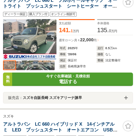
アルトラパン LC 660 L フルホイールキャップ オー
トライト プッシュスタート シートヒーター オート
エアコン 衝突被害軽減システム アイドリングストッ
ディーラー保証
購入プラン付
オンライン相談可
プ 横滑り防止機能 衝突安全ボディ 取扱説明書 メ
ンテナンスノート
支払総額
本体価格
141.
135.
1
0
万円
万円
22,000
通常ローン
月々
円
年式
2025
年
走行
0.5
万km
車検
'28/06
修復
なし
保証
保証付
整備
法定整備付
住所
長崎県諫早市
今すぐ在庫確認・見積依頼
無
電話する
料
販売店：
スズキ自販長崎 スズキアリーナ諫早
スズキ
アルトラパン LC 660 ハイブリッド X 14インチアル
ミ LED プッシュスタート オートエアコン USBソ
ケット 衝突被害軽減システム アイドリングストッ