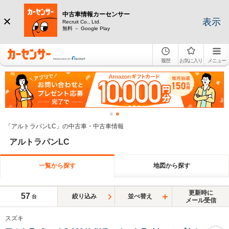
中古車情報カーセンサー
表示
Recruit Co., Ltd.
無料 － Google Play
履歴
お気に入り
メニュー
「アルトラパンLC」の中古車・中古車情報
アルトラパンLC
一覧から探す
地図から探す
更新時に
57
絞り込み
並べ替え
台
メール受信
スズキ