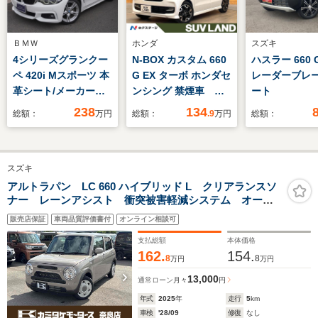
ＢＭＷ
ホンダ
スズキ
4シリーズグランクー
N-BOX カスタム 660
ハスラー 660 
ペ 420i Mスポーツ 本
G EX ターボ ホンダセ
レーダーブレ
革シート/メーカーナ
ンシング 禁煙車 両
ート
ビ/バックカメラ/レー
側電動ドア 11イン
238
134
総額：
万円
総額：
.9
万円
総額：
ダークルコン/クリア
チナビ バックカメ
ランスソナー/衝突被
ラ ホンダセンシン
害軽減/運転席シート
グ レーダークルー
スズキ
メモリ/前席パワーシ
ズ ハーフレザーシー
ート・シートヒータ
ト ドラレコ コーナ
アルトラパン LC 660 ハイブリッド L クリアランスソ
ナー レーンアシスト 衝突被害軽減システム オート
ー/電動リアゲート/ス
ーセンサー LEDヘッ
ライト スマートキー アイドリングストップ 電動格
マートキー2本/ドライ
ド ビルトインETC
販売店保証
車両品質評価書付
オンライン相談可
納ミラー シートヒーター ベンチシート CVT
ブレコーダー/R2.4.6
純正15インチアルミ
ESC エアコン パワーステアリング
支払総額
本体価格
記録簿
162.
154.
8
8
万円
万円
13,000
通常ローン
月々
円
年式
2025
年
走行
5
km
車検
'28/09
修復
なし