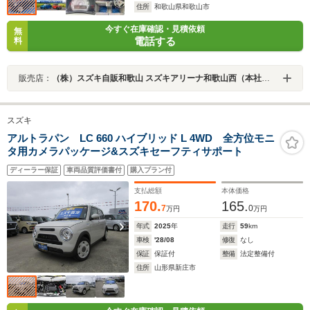
住所
和歌山県和歌山市
今すぐ在庫確認・見積依頼
無
電話する
料
販売店：
（株）スズキ自販和歌山 スズキアリーナ和歌山西（本社ショールーム）
スズキ
アルトラパン LC 660 ハイブリッド L 4WD 全方位モニ
タ用カメラパッケージ&スズキセーフティサポート
ディーラー保証
車両品質評価書付
購入プラン付
支払総額
本体価格
170.
165.
7
0
万円
万円
年式
2025
年
走行
59
km
車検
'28/08
修復
なし
保証
保証付
整備
法定整備付
住所
山形県新庄市