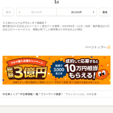
1
/2
最初
前の30件
次の30件
最後
※人気のクルマは平均1ヶ月で掲載終了
物件数合計1万台以上のメーカー｜算出データ期間：2024年9月～11月｜内容：物件数合計1万
台以上のメーカーのうち、掲載が終了した物件数が1,000台以上の場合
ページトップへ
中古車トップ
中古車情報:一覧
フリーワード検索
「アルトラパンLC」の中古車