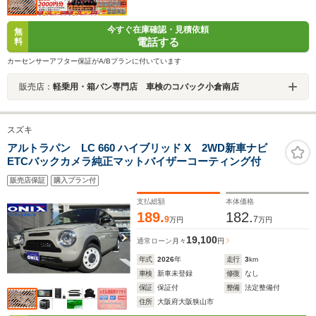
今すぐ在庫確認・見積依頼
無
電話する
料
カーセンサーアフター保証がA/Bプランに付いています
販売店：
軽乗用・箱バン専門店 車検のコバック小倉南店
スズキ
アルトラパン LC 660 ハイブリッド X 2WD新車ナビ
ETCバックカメラ純正マットバイザーコーティング付
販売店保証
購入プラン付
支払総額
本体価格
189.
182.
9
7
万円
万円
19,100
通常ローン
月々
円
年式
2026
年
走行
3
km
車検
新車未登録
修復
なし
保証
保証付
整備
法定整備付
住所
大阪府大阪狭山市