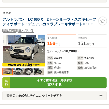
スズキ
アルトラパン LC 660 X 2トーンルーフ・スズキセーフ
ティサポート・デュアルカメラブレーキサポートII・LED
ヘッドランプ・誤発進抑制機能・パーキングセンサー・
販売店保証
購入プラン付
ハイビームアシスト・発進告知機能・シートヒーター・
14インチアルミホイール
支払総額
本体価格
156
151.
0
万円
万円
16,200
通常ローン
月々
円
年式
2024
年
走行
0.2
万km
車検
'27/10
修復
なし
保証
保証付
整備
法定整備無
住所
熊本県菊池市
今すぐ在庫確認・見積依頼
無
電話する
料
販売店：
株式会社テクニカルオートチアキ