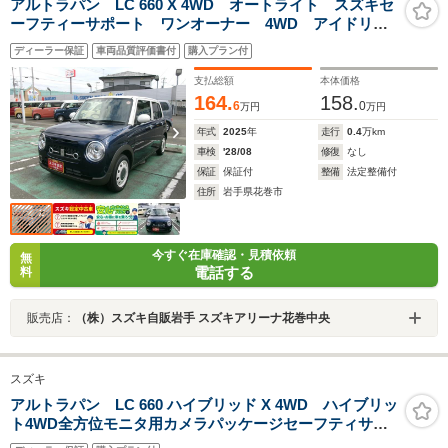
アルトラパン LC 660 X 4WD オートライト スズキセ
ーフティーサポート ワンオーナー 4WD アイドリン
グストップ 盗難防止システム プッシュスタート シ
ディーラー保証
車両品質評価書付
購入プラン付
ートヒーター
支払総額
本体価格
164.
158.
6
0
万円
万円
年式
2025
年
走行
0.4
万km
車検
'28/08
修復
なし
保証
保証付
整備
法定整備付
住所
岩手県花巻市
今すぐ在庫確認・見積依頼
無
電話する
料
販売店：
（株）スズキ自販岩手 スズキアリーナ花巻中央
スズキ
アルトラパン LC 660 ハイブリッド X 4WD ハイブリッ
ト4WD全方位モニタ用カメラパッケージセーフティサポ
ート搭載スズキコネクト対応機装着車ハイビームアシス