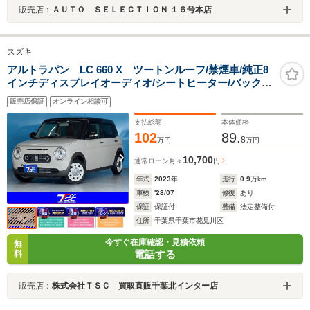
販売店：
ＡＵＴＯ ＳＥＬＥＣＴＩＯＮ １６号本店
スズキ
アルトラパン LC 660 X ツートンルーフ/禁煙車/純正8
インチディスプレイオーディオ/シートヒーター/バックカ
メラ/クリアランスソナー/スマートキー&プッシュスター
販売店保証
オンライン相談可
ト/LEDヘッドライト/Bluetoothオーディオ
支払総額
本体価格
102
89.
8
万円
万円
10,700
通常ローン
月々
円
年式
2023
年
走行
0.9
万km
車検
'28/07
修復
あり
保証
保証付
整備
法定整備付
住所
千葉県千葉市花見川区
今すぐ在庫確認・見積依頼
無
電話する
料
販売店：
株式会社ＴＳＣ 買取直販千葉北インター店