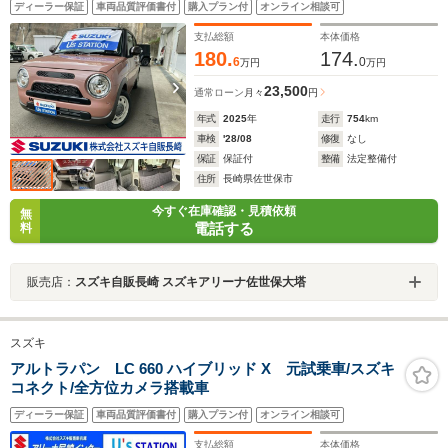
ディーラー保証
車両品質評価書付
購入プラン付
オンライン相談可
プ 横滑り防止機能 衝突安全ボディ 盗難防止システ
ム 取扱説明書 メンテナンスノート
支払総額
本体価格
180.
174.
6
0
万円
万円
23,500
通常ローン
月々
円
年式
2025
年
走行
754
km
車検
'28/08
修復
なし
保証
保証付
整備
法定整備付
住所
長崎県佐世保市
今すぐ在庫確認・見積依頼
無
電話する
料
販売店：
スズキ自販長崎 スズキアリーナ佐世保大塔
スズキ
アルトラパン LC 660 ハイブリッド X 元試乗車/スズキ
コネクト/全方位カメラ搭載車
ディーラー保証
車両品質評価書付
購入プラン付
オンライン相談可
支払総額
本体価格