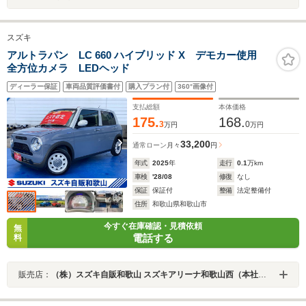
スズキ
アルトラパン LC 660 ハイブリッド X デモカー使用
全方位カメラ LEDヘッド
ディーラー保証
車両品質評価書付
購入プラン付
360°画像付
支払総額
本体価格
175.
168.
3
0
万円
万円
33,200
通常ローン
月々
円
年式
2025
年
走行
0.1
万km
車検
'28/08
修復
なし
保証
保証付
整備
法定整備付
住所
和歌山県和歌山市
今すぐ在庫確認・見積依頼
無
電話する
料
販売店：
（株）スズキ自販和歌山 スズキアリーナ和歌山西（本社ショールーム）