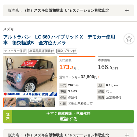
販売店：
（株）スズキ自販和歌山 Ｕ’ｓステーション和歌山北
スズキ
アルトラパン LC 660 ハイブリッド X デモカー使用
車 衝突軽減B 全方位カメラ
ディーラー保証
車両品質評価書付
購入プラン付
支払総額
本体価格
173.
166.
3
0
万円
万円
32,800
通常ローン
月々
円
年式
2025
年
走行
0.1
万km
車検
'28/09
修復
なし
保証
保証付
整備
法定整備付
住所
和歌山県和歌山市
今すぐ在庫確認・見積依頼
無
電話する
料
販売店：
（株）スズキ自販和歌山 Ｕ’ｓステーション和歌山北