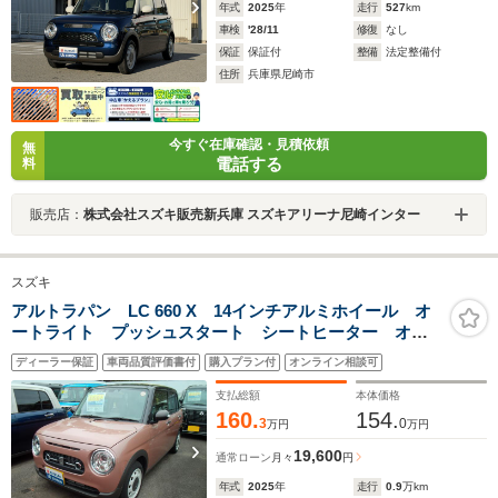
年式
2025
年
走行
527
km
車検
'28/11
修復
なし
保証
保証付
整備
法定整備付
住所
兵庫県尼崎市
今すぐ在庫確認・見積依頼
無
電話する
料
販売店：
株式会社スズキ販売新兵庫 スズキアリーナ尼崎インター
スズキ
アルトラパン LC 660 X 14インチアルミホイール オ
ートライト プッシュスタート シートヒーター オー
トエアコン 衝突被害軽減システム アイドリングスト
ディーラー保証
車両品質評価書付
購入プラン付
オンライン相談可
ップ 横滑り防止機能 衝突安全ボディ 盗難防止シス
テム
支払総額
本体価格
160.
154.
3
0
万円
万円
19,600
通常ローン
月々
円
年式
2025
年
走行
0.9
万km