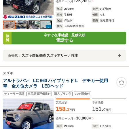
25,700
通常ローン
月々
円
年式
2025
年
走行
0.3
万km
車検
'28/09
修復
なし
保証
保証付
整備
法定整備付
住所
長崎県西彼杵郡
今すぐ在庫確認・見積依頼
無
電話する
料
販売店：
スズキ自販長崎 スズキアリーナ時津
スズキ
アルトラパン LC 660 ハイブリッド L デモカー使用
車 全方位カメラ LEDヘッド
ディーラー保証
車両品質評価書付
購入プラン付
360°画像付
支払総額
本体価格
158.
151.
3
0
万円
万円
30,000
通常ローン
月々
円
年式
2025
年
走行
0.2
万km