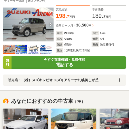
ディーラー保証
購入プラン付
トLEDライト横滑り防止装置シートヒーター
支払総額
本体価格
198.
189.
7
8
万円
万円
36,500
通常ローン
月々
円
年式
2026
年
走行
5
km
車検
'29/06
修復
なし
保証
保証付
整備
法定整備付
住所
北海道札幌市清田区
今すぐ在庫確認・見積依頼
無
電話する
料
販売店：
（株）スズキレピオ スズキアリーナ札幌美しが丘
あなたにおすすめの中古車
［PR］