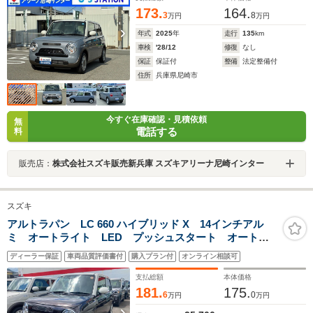
173.
164.
3
8
万円
万円
年式
2025
年
走行
135
km
車検
'28/12
修復
なし
保証
保証付
整備
法定整備付
住所
兵庫県尼崎市
今すぐ在庫確認・見積依頼
無
電話する
料
販売店：
株式会社スズキ販売新兵庫 スズキアリーナ尼崎インター
スズキ
アルトラパン LC 660 ハイブリッド X 14インチアル
ミ オートライト LED プッシュスタート オートエ
アコン 衝突被害軽減システム アイドリングストッ
ディーラー保証
車両品質評価書付
購入プラン付
オンライン相談可
プ 横滑り防止機能 衝突安全ボディ 盗難防止システ
ム 取扱説明書 メンテナンスノート
支払総額
本体価格
181.
175.
6
0
万円
万円