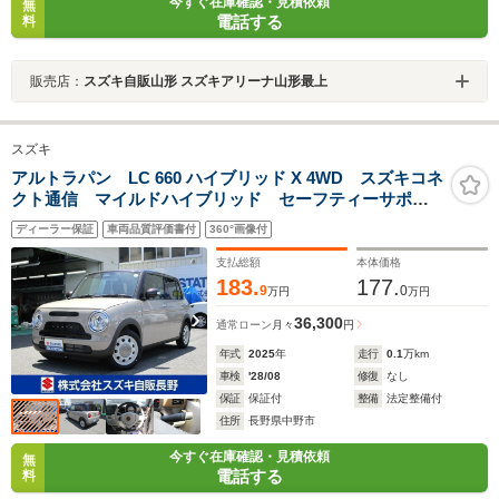
今すぐ在庫確認・見積依頼
無
電話する
料
販売店：
スズキ自販山形 スズキアリーナ山形最上
スズキ
アルトラパン LC 660 ハイブリッド X 4WD スズキコネ
クト通信 マイルドハイブリッド セーフティーサポー
トシステム LEDヘッドライト オートライト オーデ
ディーラー保証
車両品質評価書付
360°画像付
ィオレス仕様車 4WD 禁煙車
支払総額
本体価格
183.
177.
9
0
万円
万円
36,300
通常ローン
月々
円
年式
2025
年
走行
0.1
万km
車検
'28/08
修復
なし
保証
保証付
整備
法定整備付
住所
長野県中野市
今すぐ在庫確認・見積依頼
無
電話する
料